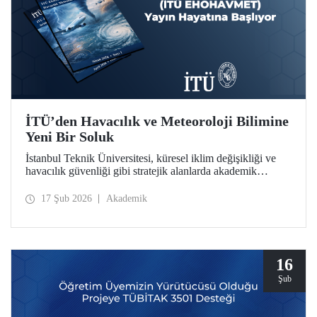
İTÜ’den Havacılık ve Meteoroloji Bilimine
Yeni Bir Soluk
İstanbul Teknik Üniversitesi, küresel iklim değişikliği ve
havacılık güvenliği gibi stratejik alanlarda akademik
derinliğini artırmaya devam ediyor. İTÜ Uçak ve Uzay
Bilimleri Fakültesi bünyesinde hazırlıkları tamamlanan
17 Şub 2026
Akademik
“İTÜ EHOHAVMET / ITU JEWAM” dergisi, uluslararası
standartlardaki yayıncılık anlayışıyla bilim dünyasına
“merhaba” diyor.
16
Şub