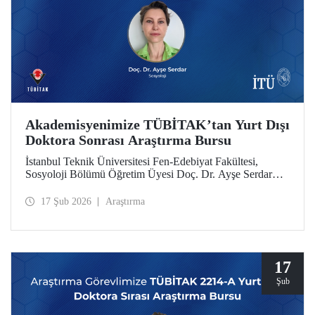
Akademisyenimize TÜBİTAK’tan Yurt Dışı
Doktora Sonrası Araştırma Bursu
İstanbul Teknik Üniversitesi Fen-Edebiyat Fakültesi,
Sosyoloji Bölümü Öğretim Üyesi Doç. Dr. Ayşe Serdar
TÜBİTAK 2219 Yurt Dışı Doktora Sonrası Araştırma Burs
Programı kapsamında desteklenmeye hak kazandı.
17 Şub 2026
Araştırma
17
Şub