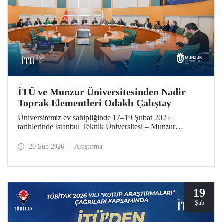
İTÜ ve Munzur Üniversitesinden Nadir
Toprak Elementleri Odaklı Çalıştay
Üniversitemiz ev sahipliğinde 17–19 Şubat 2026
tarihlerinde İstanbul Teknik Üniversitesi – Munzur
Üniversitesi Ar-Ge Proje İş Geliştirme İş Birliği Çalıştayı
düzenlendi. Her iki üniversiteden akademisyenler çalıştaya
20 Şub 2026
Araştırma
katkı sundu.
19
Şub