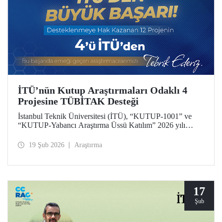
İTÜ’nün Kutup Araştırmaları Odaklı 4
Projesine TÜBİTAK Desteği
İstanbul Teknik Üniversitesi (İTÜ), “KUTUP-1001” ve
“KUTUP-Yabancı Araştırma Üssü Katılım” 2026 yılı
çağrıları kapsamında 4 projesiyle desteklenmeye hak
kazandı. Toplam 12 proje arasında İTÜ’den 4 projenin yer
19 Şub 2026
Araştırma
alması, üniversitemizin kutup araştırmaları alanındaki öncü
konumunun bir yansıması.
17
Şub