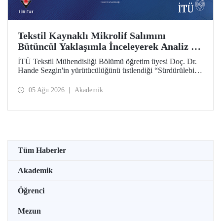
Tekstil Kaynaklı Mikrolif Salımını
Bütüncül Yaklaşımla İnceleyerek Analiz ve
Azaltım Stratejileri Geliştirecek Projeye
İTÜ Tekstil Mühendisliği Bölümü öğretim üyesi Doç. Dr.
TÜBİTAK Desteği
Hande Sezgin'in yürütücülüğünü üstlendiği “Sürdürülebilir
Pamuk ve Polyester Esaslı Tekstil Ürünlerinde Kullanım
Koşullarına Bağlı Mikrolif Salımı: Aşınma, UV Maruziyeti
05 Ağu 2026
Akademik
ve Yıkama Döngülerinin Bütünsel Analizi ve Azaltım
Stratejilerinin Geliştirilmesi” başlıklı proje, TÜBİTAK
2515 – COST Aksiyon Üyeleri Ar-Ge Destek Programı
kapsamında desteklenmeye hak kazandı.
Tüm Haberler
Akademik
Öğrenci
Mezun