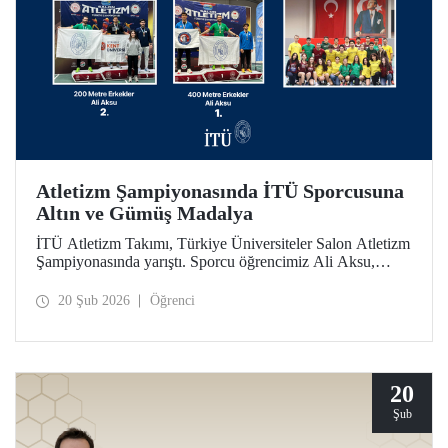
Atletizm Şampiyonasında İTÜ Sporcusuna
Altın ve Gümüş Madalya
İTÜ Atletizm Takımı, Türkiye Üniversiteler Salon Atletizm
Şampiyonasında yarıştı. Sporcu öğrencimiz Ali Aksu,
İTÜ’yü temsilen koştuğu parkurda 400 metrede altın ve
200 metrede gümüş madalyanın sahibi oldu.
20 Şub 2026
Öğrenci
20
Şub