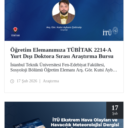
Öğretim Elemanımıza TÜBİTAK 2214-A
Yurt Dışı Doktora Sırası Araştırma Bursu
İstanbul Teknik Üniversitesi Fen-Edebiyat Fakültesi,
Sosyoloji Bölümü Öğretim Elemanı Arş. Gör. Kutsi Aybars
Çetinalp, TÜBİTAK 2214-A Yurt Dışı Doktora Sırası
Araştırma Bursu kapsamında desteklenmeye hak kazandı.
17 Şub 2026
Araştırma
17
Şub