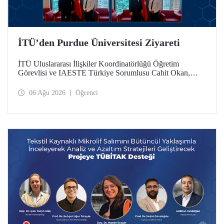
İTÜ’den Purdue Üniversitesi Ziyareti
İTÜ Uluslararası İlişkiler Koordinatörlüğü Öğretim
Görevlisi ve IAESTE Türkiye Sorumlusu Cahit Okan,
akademik ilişkileri ve iş birliğini geliştirmek amacıyla 20-27
Temmuz tarihlerinde ABD’de dünyanın önde gelen
06 Ağu 2026
Öğrenci
araştırma üniversitelerinden Purdue Üniversitesi başta
olmak üzere bir dizi ziyarette bulundu.