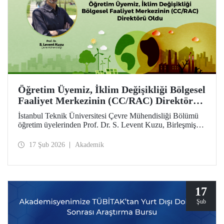
Öğretim Üyemiz, İklim Değişikliği Bölgesel
Faaliyet Merkezinin (CC/RAC) Direktörü
Oldu
İstanbul Teknik Üniversitesi Çevre Mühendisliği Bölümü
öğretim üyelerinden Prof. Dr. S. Levent Kuzu, Birleşmiş
Milletler Çevre Programı / Akdeniz Eylem Planı
(UNEP/MAP) bünyesinde faaliyet gösteren İklim
17 Şub 2026
Akademik
Değişikliği Bölgesel Faaliyet Merkezi (CC/RAC)
bünyesine Direktör olarak atandı.
17
Şub