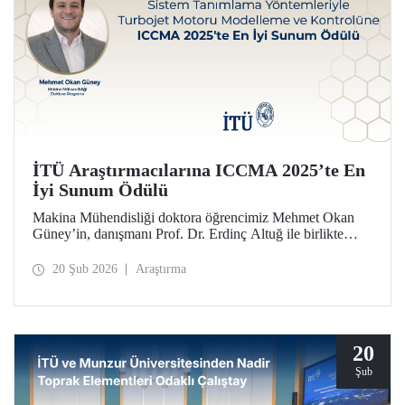
İTÜ Araştırmacılarına ICCMA 2025’te En
İyi Sunum Ödülü
Makina Mühendisliği doktora öğrencimiz Mehmet Okan
Güney’in, danışmanı Prof. Dr. Erdinç Altuğ ile birlikte
hazırlayarak Paris’te düzenlenen ICCMA 2025
konferansında sunduğu bildiri, “Karmaşık Sistemlerde
20 Şub 2026
Araştırma
Kontrol Modelleri ve Mekatronik” oturumunda En İyi
Sunum Ödülü’nü almaya layık görüldü.
20
Şub