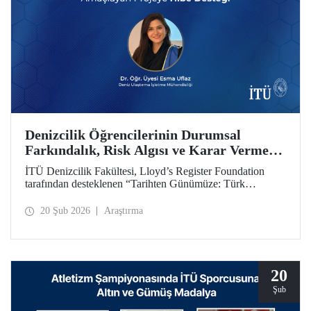
Denizcilik Öğrencilerinin Durumsal
Farkındalık, Risk Algısı ve Karar Verme
Yetkinliklerini Geliştirmeyi Amaçlayan
İTÜ Denizcilik Fakültesi, Lloyd’s Register Foundation
Projeye Hibe Desteği
tarafından desteklenen “Tarihten Günümüze: Türk
Boğazları Seyir Kazalarını Yeniden Oluşturma (From
Archives to Action: Recreating Turkish Straits Navigation
20 Şub 2026
Araştırma
Accidents)” başlıklı proje kapsamında hibe almaya hak
kazandı.
20
Şub