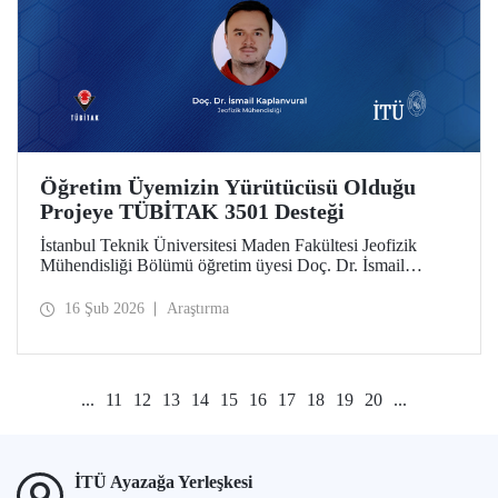
Öğretim Üyemizin Yürütücüsü Olduğu
Projeye TÜBİTAK 3501 Desteği
İstanbul Teknik Üniversitesi Maden Fakültesi Jeofizik
Mühendisliği Bölümü öğretim üyesi Doç. Dr. İsmail
Kaplanvural’ın yürütücülüğünü yaptığı proje, TÜBİTAK
3501 Kariyer Geliştirme Programı kapsamında destek
16 Şub 2026
Araştırma
almaya hak kazandı.
...
11
12
13
14
15
16
17
18
19
20
...
İTÜ Ayazağa Yerleşkesi