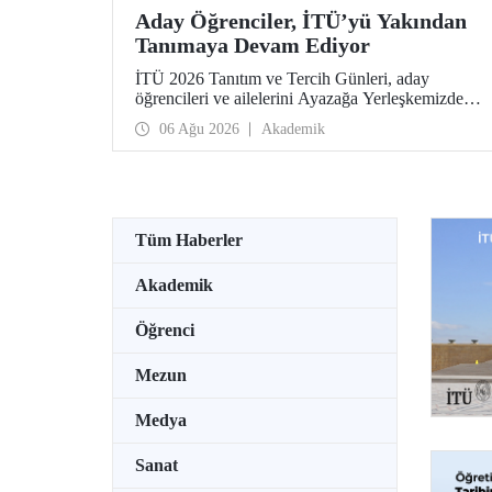
Aday Öğrenciler, İTÜ’yü Yakından
Tanımaya Devam Ediyor
İTÜ 2026 Tanıtım ve Tercih Günleri, aday
öğrencileri ve ailelerini Ayazağa Yerleşkemizde
ağırlamaya devam ediyor. Tanıtım ve Tercih
06 Ağu 2026
Akademik
Günleri 7 Ağustos’ta tamamlanacak, ilgili fakülte
ve birimler adaylara bilgi vermeye devam edecek.
Tüm Haberler
Akademik
Öğrenci
Mezun
Medya
Sanat