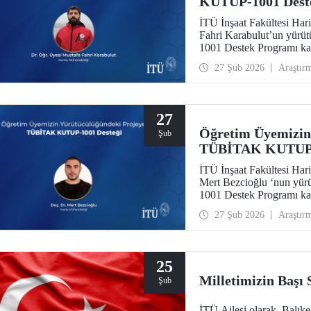
KUTUP-1001 Dest
İTÜ İnşaat Fakültesi Har
Fahri Karabulut’un yür
1001 Destek Programı ka
27 Şub 2026
Araştır
27
Öğretim Üyemizin
Şub
TÜBİTAK KUTUP-1
İTÜ İnşaat Fakültesi Har
Mert Bezcioğlu ‘nun yü
1001 Destek Programı ka
27 Şub 2026
Araştır
25
Milletimizin Başı
Şub
İTÜ Ailesi olarak, Balık