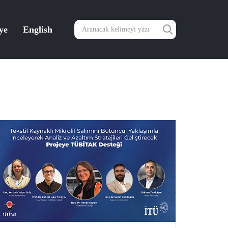
ye
English