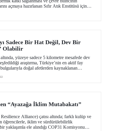
emik katkı sağlanması ve çevre bilincinin
arını açmaya hazırlanan Sıfır Atık Enstitüsü için
i bir adım atıldı.
ı Sadece Bir Hat Değil, Dev Bir
Olabilir
 altında, yüzeye sadece 5 kilometre mesafede dev
şfedildiği araştırma, Türkiye’nin en aktif fay
 bulgularıyla doğal afetlerden kaynaklanan
rlıklı olunması için bir kapı aralıyor.
ma
den “Ayazağa İklim Mutabakatı”
ilience Alliance) çatısı altında; farklı kulüp ve
n öğrencilerle, iklim ve sürdürülebilirlik
k bir yaklaşımla ele alındığı COP31 Komisyonu