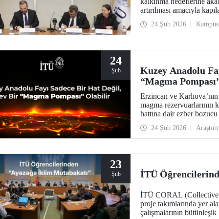
kalkınma hedeflerine akad
artırılması amacıyla kapıl
İTÜ ev sahipliğinde öneml
24 Şub 2026
Kampüs
24
Kuzey Anadolu Fay
Şub
“Magma Pompası” 
Erzincan ve Karlıova’nın
magma rezervuarlarının ke
hattına dair ezber bozucu
tehlikelere karşı daha hazı
24 Şub 2026
Araştır
23
İTÜ Öğrencilerin
Şub
İTÜ CORAL (Collective Res
proje takımlarında yer ala
çalışmalarının bütünleşi