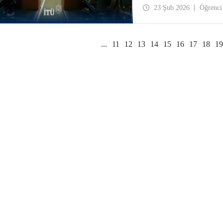
toplantısı Ayazağa Yerle
23 Şub 2026
Öğrenci
...
11
12
13
14
15
16
17
18
19