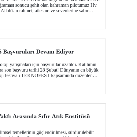
ğraması sonucu şehit olan kahraman pilotumuz Hv.
Allah'tan rahmet, ailesine ve sevenlerine sabır
Başvuruları Devam Ediyor
 yarışmaları için başvurular uzatıldı. Katılımın
ara son başvuru tarihi 28 Şubat! Dünyanın en büyük
oloji festivali TEKNOFEST kapsamında düzenlenen
ırakmak isteyen tüm gençlere açık.
Vakfı Arasında Sıfır Atık Enstitüsü
ı
bilimsel temellerinin güçlendirilmesi, sürdürülebilir