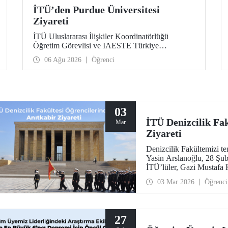
İTÜ’den Purdue Üniversitesi
Ziyareti
İTÜ Uluslararası İlişkiler Koordinatörlüğü
Öğretim Görevlisi ve IAESTE Türkiye
Sorumlusu Cahit Okan, akademik ilişkileri ve iş
06 Ağu 2026
Öğrenci
birliğini geliştirmek amacıyla 20-27 Temmuz
tarihlerinde ABD’de dünyanın önde gelen
araştırma üniversitelerinden Purdue Üniversitesi
başta olmak üzere bir dizi ziyarette bulundu.
03
İTÜ Denizcilik Fa
Mar
Ziyareti
Denizcilik Fakültemizi t
Yasin Arslanoğlu, 28 Şuba
İTÜ’lüler, Gazi Mustafa 
anı defterinin imzalanmas
03 Mar 2026
Öğrenci
Müzesi’ni gezdi.
27