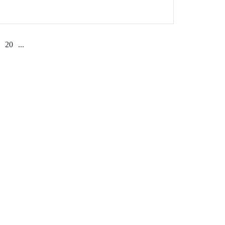
şkemizde düzenlendi.
20
...