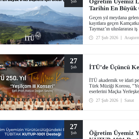
Öğretim Üyemiz Li
Şub
Tarihin En Büyük 
Geçen yıl meydana gelen
kayıtlara geçen Kamçatk
Taymaz’ın uluslararası iş b
Dergisi’nde yer bulan önc
27 Şub 2026
Araştır
dinamikleri ve doğal afet 
ortaya koydu.
27
İTÜ’de Üçüncü Kez
Şub
İTÜ akademik ve idari per
Türk Müziği Korosu, "Yeş
eserlerini Maçka Yerleşke
27 Şub 2026
Sanat
27
Öğretim Üyemiz 
Şub