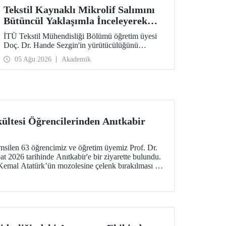
Tekstil Kaynaklı Mikrolif Salımını
Bütüncül Yaklaşımla İnceleyerek
Analiz ve Azaltım Stratejileri
İTÜ Tekstil Mühendisliği Bölümü öğretim üyesi
Geliştirecek Projeye TÜBİTAK
Doç. Dr. Hande Sezgin'in yürütücülüğünü
Desteği
üstlendiği “Sürdürülebilir Pamuk ve Polyester
05 Ağu 2026
Akademik
Esaslı Tekstil Ürünlerinde Kullanım Koşullarına
Bağlı Mikrolif Salımı: Aşınma, UV Maruziyeti ve
Yıkama Döngülerinin Bütünsel Analizi ve
Azaltım Stratejilerinin Geliştirilmesi” başlıklı
proje, TÜBİTAK 2515 – COST Aksiyon Üyeleri
Ar-Ge Destek Programı kapsamında
desteklenmeye hak kazandı.
kültesi Öğrencilerinden Anıtkabir
emsilen 63 öğrencimiz ve öğretim üyemiz Prof. Dr.
t 2026 tarihinde Anıtkabir'e bir ziyarette bulundu.
Kemal Atatürk’ün mozolesine çelenk bırakılması ve
ının ardından Anıtkabir Atatürk ve Kurtuluş Savaşı