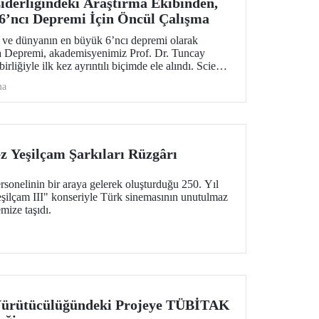
derliğindeki Araştırma Ekibinden,
6’ncı Depremi İçin Öncül Çalışma
 ve dünyanın en büyük 6’ncı depremi olarak
a Depremi, akademisyenimiz Prof. Dr. Tuncay
irliğiyle ilk kez ayrıntılı biçimde ele alındı. Science
ül bilimsel araştırma; deprem, tsunami, yanardağ
ma
zararlarına yönelik değerli sismolojik bulgular
 Yeşilçam Şarkıları Rüzgârı
sonelinin bir araya gelerek oluşturduğu 250. Yıl
ilçam III" konseriyle Türk sinemasının unutulmaz
mize taşıdı.
Yürütücülüğündeki Projeye TÜBİTAK