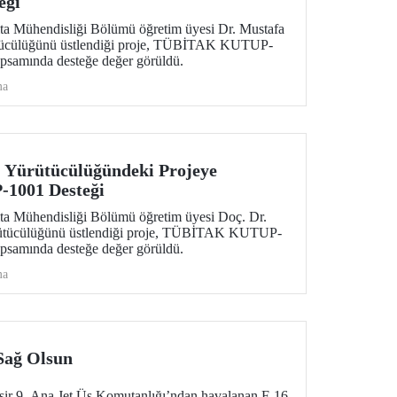
eği
ita Mühendisliği Bölümü öğretim üyesi Dr. Mustafa
ütücülüğünü üstlendiği proje, TÜBİTAK KUTUP-
psamında desteğe değer görüldü.
ma
 Yürütücülüğündeki Projeye
001 Desteği
ita Mühendisliği Bölümü öğretim üyesi Doç. Dr.
rütücülüğünü üstlendiği proje, TÜBİTAK KUTUP-
psamında desteğe değer görüldü.
ma
 Sağ Olsun
esir 9. Ana Jet Üs Komutanlığı’ndan havalanan F-16