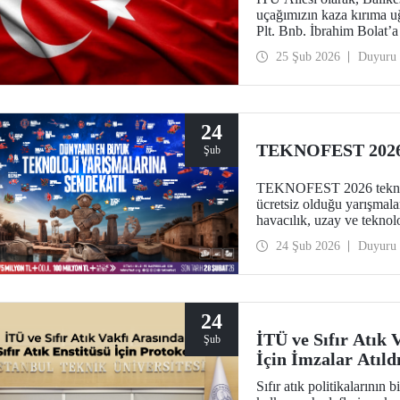
uçağımızın kaza kırıma u
Plt. Bnb. İbrahim Bolat’a 
diliyoruz.
25 Şub 2026
Duyuru
24
TEKNOFEST 2026 
Şub
TEKNOFEST 2026 teknoloji
ücretsiz olduğu yarışmal
havacılık, uzay ve tekn
yarışmalar, geleceğe iz b
24 Şub 2026
Duyuru
24
İTÜ ve Sıfır Atık 
Şub
İçin İmzalar Atıld
Sıfır atık politikalarının 