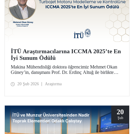
İTÜ Araştırmacılarına ICCMA 2025’te En
İyi Sunum Ödülü
Makina Mühendisliği doktora öğrencimiz Mehmet Okan
Güney’in, danışmanı Prof. Dr. Erdinç Altuğ ile birlikte
hazırlayarak Paris’te düzenlenen ICCMA 2025
konferansında sunduğu bildiri, “Karmaşık Sistemlerde
20 Şub 2026
Araştırma
Kontrol Modelleri ve Mekatronik” oturumunda En İyi
Sunum Ödülü’nü almaya layık görüldü.
20
Şub