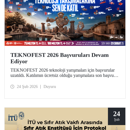
TEKNOFEST 2026 Başvuruları Devam
Ediyor
TEKNOFEST 2026 teknoloji yarışmaları için başvurular
uzatıldı. Katılımın ücretsiz olduğu yarışmalara son başvuru
tarihi 28 Şubat! Dünyanın en büyük havacılık, uzay ve
teknoloji festivali TEKNOFEST kapsamında düzenlenen
24 Şub 2026
Duyuru
yarışmalar, geleceğe iz bırakmak isteyen tüm gençlere açık.
24
Şub