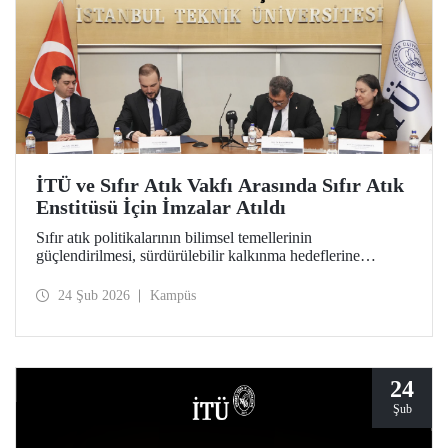
İTÜ ve Sıfır Atık Vakfı Arasında Sıfır Atık
Enstitüsü İçin İmzalar Atıldı
Sıfır atık politikalarının bilimsel temellerinin
güçlendirilmesi, sürdürülebilir kalkınma hedeflerine
akademik katkı sağlanması ve çevre bilincinin artırılması
amacıyla kapılarını açmaya hazırlanan Sıfır Atık Enstitüsü
24 Şub 2026
Kampüs
için İTÜ ev sahipliğinde önemli bir adım atıldı.
24
Şub