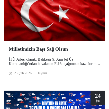
Milletimizin Başı Sağ Olsun
İTÜ Ailesi olarak, Balıkesir 9. Ana Jet Üs
Komutanlığı’ndan havalanan F-16 uçağımızın kaza kırıma
uğraması sonucu şehit olan kahraman pilotumuz Hv. Plt.
Bnb. İbrahim Bolat’a Allah'tan rahmet, ailesine ve
25 Şub 2026
Duyuru
sevenlerine sabır diliyoruz.
24
Şub