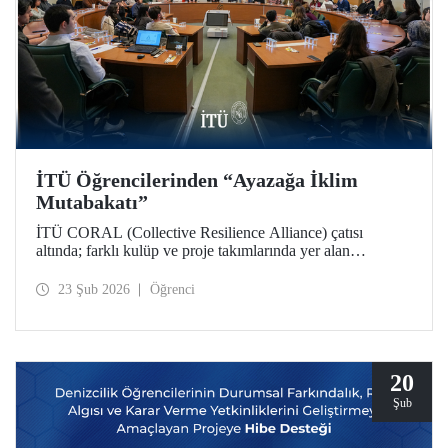
İTÜ Öğrencilerinden “Ayazağa İklim
Mutabakatı”
İTÜ CORAL (Collective Resilience Alliance) çatısı
altında; farklı kulüp ve proje takımlarında yer alan
öğrencilerle, iklim ve sürdürülebilirlik çalışmalarının
bütünleşik bir yaklaşımla ele alındığı COP31 Komisyonu
23 Şub 2026
Öğrenci
toplantısı Ayazağa Yerleşkemizde düzenlendi.
20
Şub