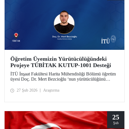
Öğretim Üyemizin Yürütücülüğündeki
Projeye TÜBİTAK KUTUP-1001 Desteği
İTÜ İnşaat Fakültesi Harita Mühendisliği Bölümü öğretim
üyesi Doç. Dr. Mert Bezcioğlu ‘nun yürütücülüğünü
üstlendiği proje, TÜBİTAK KUTUP-1001 Destek
Programı kapsamında desteğe değer görüldü.
27 Şub 2026
Araştırma
25
Şub