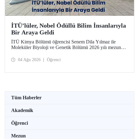
İTÜ’lüler, Nobel Ödüllü Bilim İnsanlarıyla
Bir Araya Geldi
İTÜ Kimya Bölümü öğrencisi Senem Dila Yılmaz ile
Moleküler Biyoloji ve Genetik Bölümü 2026 yılı mezunu
Elif Önel, TÜBİTAK 2224-C Yurt Dışı Bilimsel
Etkinliklere Katılım Desteği kapsamında 75’inci Lindau
04 Ağu 2026
Öğrenci
Nobel Ödüllü Bilim İnsanları Toplantısı’na katıldı.
Tüm Haberler
Akademik
Öğrenci
Mezun