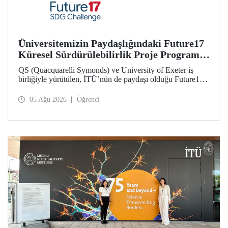
Üniversitemizin Paydaşlığındaki Future17
Küresel Sürdürülebilirlik Proje Programı,
Öğrencilerimizin Başvurularını Bekliyor
QS (Quacquarelli Symonds) ve University of Exeter iş
birliğiyle yürütülen, İTÜ’nün de paydaşı olduğu Future17
Küresel Sürdürülebilirlik Proje Programı için yeni dönem
öğrenci başvuruları açıldı. Başvurular için son gün 31
05 Ağu 2026
Öğrenci
Ağustos!