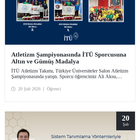
Atletizm Şampiyonasında İTÜ Sporcusuna
Altın ve Gümüş Madalya
İTÜ Atletizm Takımı, Türkiye Üniversiteler Salon Atletizm
Şampiyonasında yarıştı. Sporcu öğrencimiz Ali Aksu,
İTÜ’yü temsilen koştuğu parkurda 400 metrede altın ve
200 metrede gümüş madalyanın sahibi oldu.
20 Şub 2026
Öğrenci
20
Şub