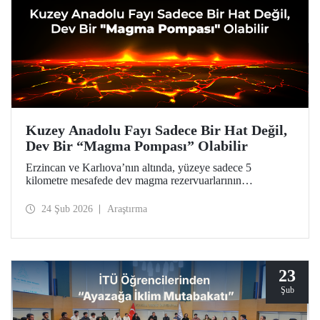
Kuzey Anadolu Fayı Sadece Bir Hat Değil,
Dev Bir “Magma Pompası” Olabilir
Erzincan ve Karlıova’nın altında, yüzeye sadece 5
kilometre mesafede dev magma rezervuarlarının
keşfedildiği araştırma, Türkiye’nin en aktif fay hattına dair
ezber bozucu bulgularıyla doğal afetlerden kaynaklanan
24 Şub 2026
Araştırma
tehlikelere karşı daha hazırlıklı olunması için bir kapı
aralıyor.
23
Şub