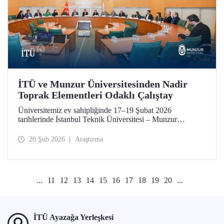
İTÜ ve Munzur Üniversitesinden Nadir
Toprak Elementleri Odaklı Çalıştay
Üniversitemiz ev sahipliğinde 17–19 Şubat 2026
tarihlerinde İstanbul Teknik Üniversitesi – Munzur
Üniversitesi Ar-Ge Proje İş Geliştirme İş Birliği Çalıştayı
düzenlendi. Her iki üniversiteden akademisyenler çalıştaya
20 Şub 2026
Araştırma
katkı sundu.
...
11
12
13
14
15
16
17
18
19
20
...
İTÜ Ayazağa Yerleşkesi