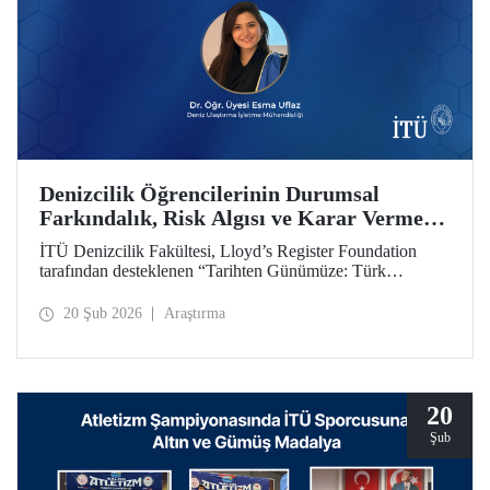
Denizcilik Öğrencilerinin Durumsal
Farkındalık, Risk Algısı ve Karar Verme
Yetkinliklerini Geliştirmeyi Amaçlayan
İTÜ Denizcilik Fakültesi, Lloyd’s Register Foundation
Projeye Hibe Desteği
tarafından desteklenen “Tarihten Günümüze: Türk
Boğazları Seyir Kazalarını Yeniden Oluşturma (From
Archives to Action: Recreating Turkish Straits Navigation
20 Şub 2026
Araştırma
Accidents)” başlıklı proje kapsamında hibe almaya hak
kazandı.
20
Şub