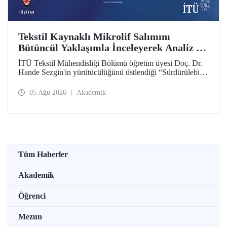
Tekstil Kaynaklı Mikrolif Salımını
Bütüncül Yaklaşımla İnceleyerek Analiz ve
Azaltım Stratejileri Geliştirecek Projeye
İTÜ Tekstil Mühendisliği Bölümü öğretim üyesi Doç. Dr.
TÜBİTAK Desteği
Hande Sezgin'in yürütücülüğünü üstlendiği “Sürdürülebilir
Pamuk ve Polyester Esaslı Tekstil Ürünlerinde Kullanım
Koşullarına Bağlı Mikrolif Salımı: Aşınma, UV Maruziyeti
05 Ağu 2026
Akademik
ve Yıkama Döngülerinin Bütünsel Analizi ve Azaltım
Stratejilerinin Geliştirilmesi” başlıklı proje, TÜBİTAK
2515 – COST Aksiyon Üyeleri Ar-Ge Destek Programı
kapsamında desteklenmeye hak kazandı.
Tüm Haberler
Akademik
Öğrenci
Mezun