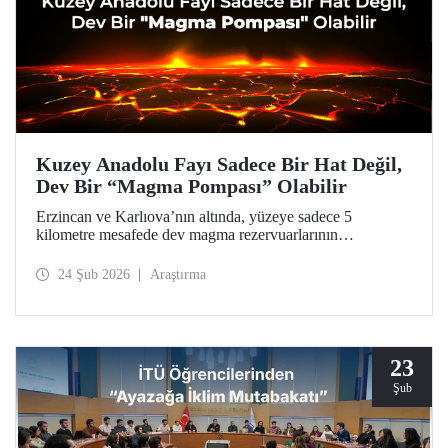
Kuzey Anadolu Fayı Sadece Bir Hat Değil,
Dev Bir “Magma Pompası” Olabilir
Erzincan ve Karlıova’nın altında, yüzeye sadece 5
kilometre mesafede dev magma rezervuarlarının
keşfedildiği araştırma, Türkiye’nin en aktif fay hattına dair
ezber bozucu bulgularıyla doğal afetlerden kaynaklanan
24 Şub 2026
Araştırma
tehlikelere karşı daha hazırlıklı olunması için bir kapı
aralıyor.
23
Şub