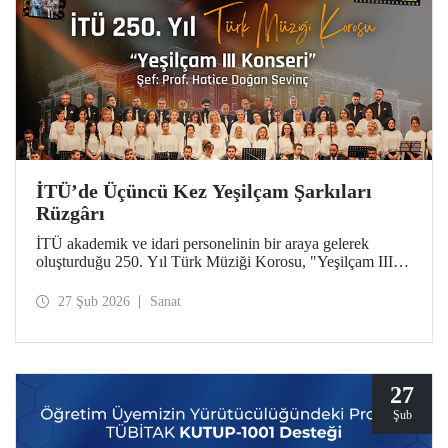
İTÜ’de Üçüncü Kez Yeşilçam Şarkıları
Rüzgârı
İTÜ akademik ve idari personelinin bir araya gelerek
oluşturduğu 250. Yıl Türk Müziği Korosu, "Yeşilçam III"
konseriyle Türk sinemasının unutulmaz eserlerini Maçka
Yerleşkemize taşıdı.
27 Şub 2026
Sanat
27
Şub