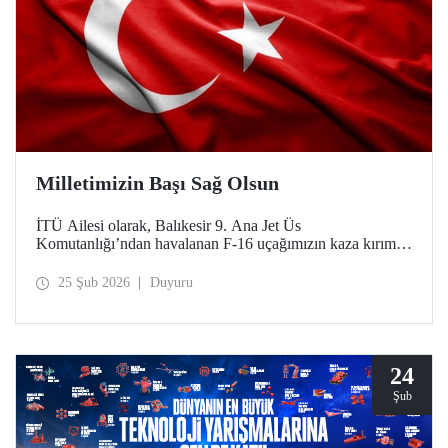
Milletimizin Başı Sağ Olsun
İTÜ Ailesi olarak, Balıkesir 9. Ana Jet Üs
Komutanlığı’ndan havalanan F-16 uçağımızın kaza kırıma
uğraması sonucu şehit olan kahraman pilotumuz Hv. Plt.
Bnb. İbrahim Bolat’a Allah'tan rahmet, ailesine ve
25 Şub 2026
Duyuru
sevenlerine sabır diliyoruz.
24
Şub