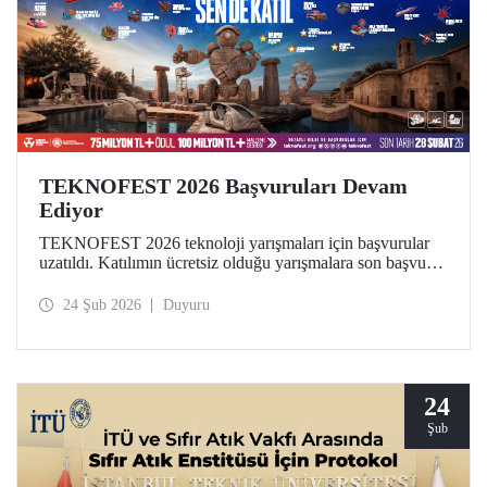
TEKNOFEST 2026 Başvuruları Devam
Ediyor
TEKNOFEST 2026 teknoloji yarışmaları için başvurular
uzatıldı. Katılımın ücretsiz olduğu yarışmalara son başvuru
tarihi 28 Şubat! Dünyanın en büyük havacılık, uzay ve
teknoloji festivali TEKNOFEST kapsamında düzenlenen
24 Şub 2026
Duyuru
yarışmalar, geleceğe iz bırakmak isteyen tüm gençlere açık.
24
Şub