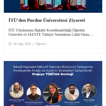
İTÜ’den Purdue Üniversitesi Ziyareti
İTÜ Uluslararası İlişkiler Koordinatörlüğü Öğretim
Görevlisi ve IAESTE Türkiye Sorumlusu Cahit Okan,
akademik ilişkileri ve iş birliğini geliştirmek amacıyla 20-27
Temmuz tarihlerinde ABD’de dünyanın önde gelen
06 Ağu 2026
Öğrenci
araştırma üniversitelerinden Purdue Üniversitesi başta
olmak üzere bir dizi ziyarette bulundu.