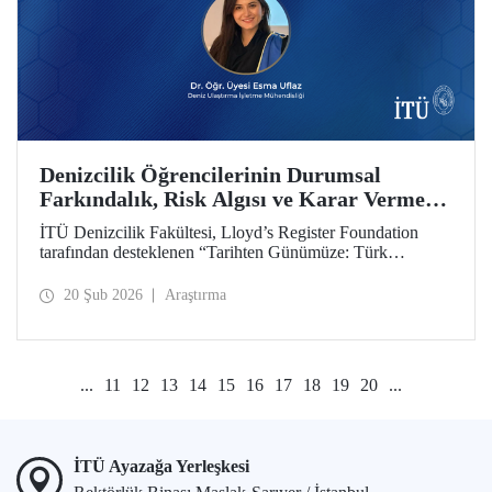
Denizcilik Öğrencilerinin Durumsal
Farkındalık, Risk Algısı ve Karar Verme
Yetkinliklerini Geliştirmeyi Amaçlayan
İTÜ Denizcilik Fakültesi, Lloyd’s Register Foundation
Projeye Hibe Desteği
tarafından desteklenen “Tarihten Günümüze: Türk
Boğazları Seyir Kazalarını Yeniden Oluşturma (From
Archives to Action: Recreating Turkish Straits Navigation
20 Şub 2026
Araştırma
Accidents)” başlıklı proje kapsamında hibe almaya hak
kazandı.
...
11
12
13
14
15
16
17
18
19
20
...
İTÜ Ayazağa Yerleşkesi