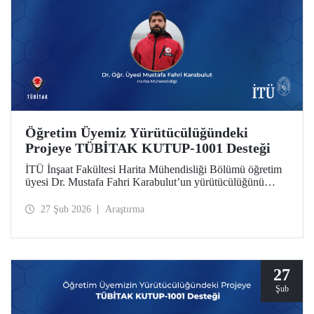
Öğretim Üyemiz Yürütücülüğündeki
Projeye TÜBİTAK KUTUP-1001 Desteği
İTÜ İnşaat Fakültesi Harita Mühendisliği Bölümü öğretim
üyesi Dr. Mustafa Fahri Karabulut’un yürütücülüğünü
üstlendiği proje, TÜBİTAK KUTUP-1001 Destek
Programı kapsamında desteğe değer görüldü.
27 Şub 2026
Araştırma
27
Şub