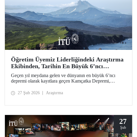
Öğretim Üyemiz Liderliğindeki Araştırma
Ekibinden, Tarihin En Büyük 6’ncı
Depremi İçin Öncül Çalışma
Geçen yıl meydana gelen ve dünyanın en büyük 6’ncı
depremi olarak kayıtlara geçen Kamçatka Depremi,
akademisyenimiz Prof. Dr. Tuncay Taymaz’ın uluslararası
iş birliğiyle ilk kez ayrıntılı biçimde ele alındı. Science
27 Şub 2026
Araştırma
Dergisi’nde yer bulan öncül bilimsel araştırma; deprem,
tsunami, yanardağ dinamikleri ve doğal afet zararlarına
yönelik değerli sismolojik bulgular ortaya koydu.
27
Şub