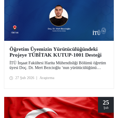
Öğretim Üyemizin Yürütücülüğündeki
Projeye TÜBİTAK KUTUP-1001 Desteği
İTÜ İnşaat Fakültesi Harita Mühendisliği Bölümü öğretim
üyesi Doç. Dr. Mert Bezcioğlu ‘nun yürütücülüğünü
üstlendiği proje, TÜBİTAK KUTUP-1001 Destek
Programı kapsamında desteğe değer görüldü.
27 Şub 2026
Araştırma
25
Şub