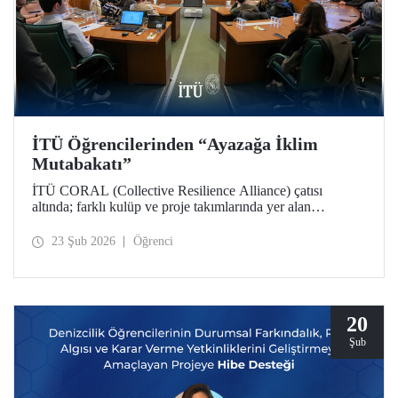
İTÜ Öğrencilerinden “Ayazağa İklim
Mutabakatı”
İTÜ CORAL (Collective Resilience Alliance) çatısı
altında; farklı kulüp ve proje takımlarında yer alan
öğrencilerle, iklim ve sürdürülebilirlik çalışmalarının
bütünleşik bir yaklaşımla ele alındığı COP31 Komisyonu
23 Şub 2026
Öğrenci
toplantısı Ayazağa Yerleşkemizde düzenlendi.
20
Şub