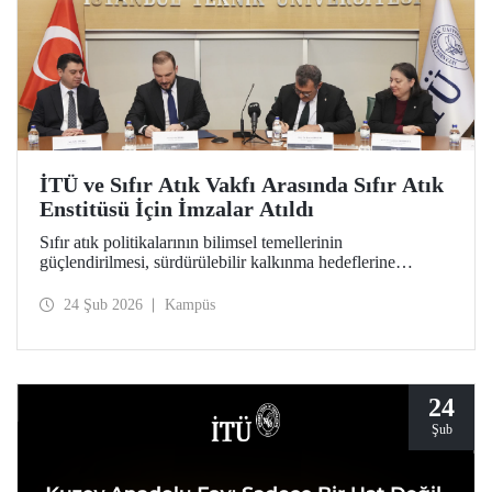
İTÜ ve Sıfır Atık Vakfı Arasında Sıfır Atık
Enstitüsü İçin İmzalar Atıldı
Sıfır atık politikalarının bilimsel temellerinin
güçlendirilmesi, sürdürülebilir kalkınma hedeflerine
akademik katkı sağlanması ve çevre bilincinin artırılması
amacıyla kapılarını açmaya hazırlanan Sıfır Atık Enstitüsü
24 Şub 2026
Kampüs
için İTÜ ev sahipliğinde önemli bir adım atıldı.
24
Şub