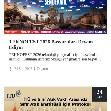
TEKNOFEST 2026 Başvuruları Devam
Ediyor
TEKNOFEST 2026 teknoloji yarışmaları için başvurular
uzatıldı. Katılımın ücretsiz olduğu yarışmalara son başvuru
tarihi 28 Şubat! Dünyanın en büyük havacılık, uzay ve
teknoloji festivali TEKNOFEST kapsamında düzenlenen
24 Şub 2026
Duyuru
yarışmalar, geleceğe iz bırakmak isteyen tüm gençlere açık.
24
Şub