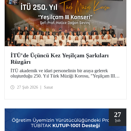
İTÜ’de Üçüncü Kez Yeşilçam Şarkıları
Rüzgârı
İTÜ akademik ve idari personelinin bir araya gelerek
oluşturduğu 250. Yıl Türk Müziği Korosu, "Yeşilçam III"
konseriyle Türk sinemasının unutulmaz eserlerini Maçka
Yerleşkemize taşıdı.
27 Şub 2026
Sanat
27
Şub