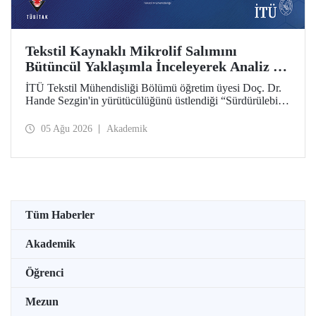
Tekstil Kaynaklı Mikrolif Salımını
Bütüncül Yaklaşımla İnceleyerek Analiz ve
Azaltım Stratejileri Geliştirecek Projeye
İTÜ Tekstil Mühendisliği Bölümü öğretim üyesi Doç. Dr.
TÜBİTAK Desteği
Hande Sezgin'in yürütücülüğünü üstlendiği “Sürdürülebilir
Pamuk ve Polyester Esaslı Tekstil Ürünlerinde Kullanım
Koşullarına Bağlı Mikrolif Salımı: Aşınma, UV Maruziyeti
05 Ağu 2026
Akademik
ve Yıkama Döngülerinin Bütünsel Analizi ve Azaltım
Stratejilerinin Geliştirilmesi” başlıklı proje, TÜBİTAK
2515 – COST Aksiyon Üyeleri Ar-Ge Destek Programı
kapsamında desteklenmeye hak kazandı.
Tüm Haberler
Akademik
Öğrenci
Mezun