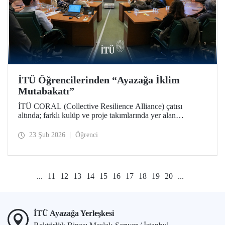
İTÜ Öğrencilerinden “Ayazağa İklim
Mutabakatı”
İTÜ CORAL (Collective Resilience Alliance) çatısı
altında; farklı kulüp ve proje takımlarında yer alan
öğrencilerle, iklim ve sürdürülebilirlik çalışmalarının
bütünleşik bir yaklaşımla ele alındığı COP31 Komisyonu
23 Şub 2026
Öğrenci
toplantısı Ayazağa Yerleşkemizde düzenlendi.
...
11
12
13
14
15
16
17
18
19
20
...
İTÜ Ayazağa Yerleşkesi