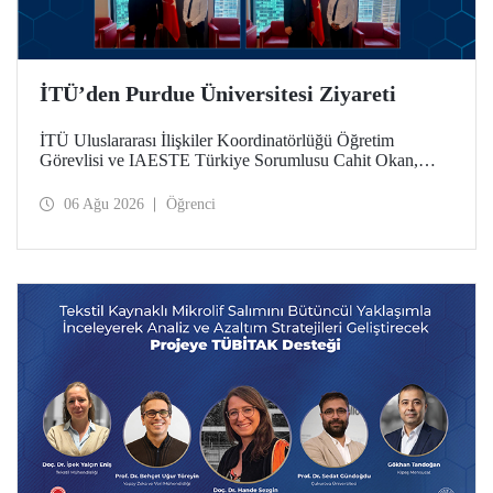
İTÜ’den Purdue Üniversitesi Ziyareti
İTÜ Uluslararası İlişkiler Koordinatörlüğü Öğretim
Görevlisi ve IAESTE Türkiye Sorumlusu Cahit Okan,
akademik ilişkileri ve iş birliğini geliştirmek amacıyla 20-27
Temmuz tarihlerinde ABD’de dünyanın önde gelen
06 Ağu 2026
Öğrenci
araştırma üniversitelerinden Purdue Üniversitesi başta
olmak üzere bir dizi ziyarette bulundu.