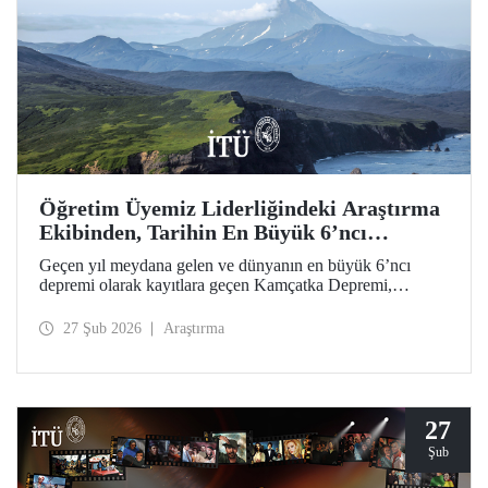
Öğretim Üyemiz Liderliğindeki Araştırma
Ekibinden, Tarihin En Büyük 6’ncı
Depremi İçin Öncül Çalışma
Geçen yıl meydana gelen ve dünyanın en büyük 6’ncı
depremi olarak kayıtlara geçen Kamçatka Depremi,
akademisyenimiz Prof. Dr. Tuncay Taymaz’ın uluslararası
iş birliğiyle ilk kez ayrıntılı biçimde ele alındı. Science
27 Şub 2026
Araştırma
Dergisi’nde yer bulan öncül bilimsel araştırma; deprem,
tsunami, yanardağ dinamikleri ve doğal afet zararlarına
yönelik değerli sismolojik bulgular ortaya koydu.
27
Şub