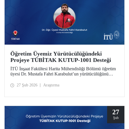
Öğretim Üyemiz Yürütücülüğündeki
Projeye TÜBİTAK KUTUP-1001 Desteği
İTÜ İnşaat Fakültesi Harita Mühendisliği Bölümü öğretim
üyesi Dr. Mustafa Fahri Karabulut’un yürütücülüğünü
üstlendiği proje, TÜBİTAK KUTUP-1001 Destek
Programı kapsamında desteğe değer görüldü.
27 Şub 2026
Araştırma
27
Şub