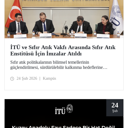
İTÜ ve Sıfır Atık Vakfı Arasında Sıfır Atık
Enstitüsü İçin İmzalar Atıldı
Sıfır atık politikalarının bilimsel temellerinin
güçlendirilmesi, sürdürülebilir kalkınma hedeflerine
akademik katkı sağlanması ve çevre bilincinin artırılması
amacıyla kapılarını açmaya hazırlanan Sıfır Atık Enstitüsü
24 Şub 2026
Kampüs
için İTÜ ev sahipliğinde önemli bir adım atıldı.
24
Şub