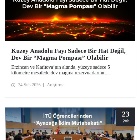
Kuzey Anadolu Fayı Sadece Bir Hat Değil,
Dev Bir “Magma Pompası” Olabilir
Erzincan ve Karlıova’nın altında, yüzeye sadece 5
kilometre mesafede dev magma rezervuarlarının
keşfedildiği araştırma, Türkiye’nin en aktif fay hattına dair
ezber bozucu bulgularıyla doğal afetlerden kaynaklanan
24 Şub 2026
Araştırma
tehlikelere karşı daha hazırlıklı olunması için bir kapı
aralıyor.
23
Şub