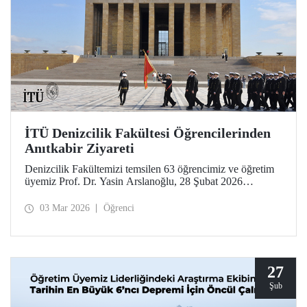
İTÜ Denizcilik Fakültesi Öğrencilerinden
Anıtkabir Ziyareti
Denizcilik Fakültemizi temsilen 63 öğrencimiz ve öğretim
üyemiz Prof. Dr. Yasin Arslanoğlu, 28 Şubat 2026
tarihinde Anıtkabir'e bir ziyarette bulundu. İTÜ’lüler, Gazi
Mustafa Kemal Atatürk’ün mozolesine çelenk bırakılması
03 Mar 2026
Öğrenci
ve anı defterinin imzalanmasının ardından Anıtkabir
Atatürk ve Kurtuluş Savaşı Müzesi’ni gezdi.
27
Şub