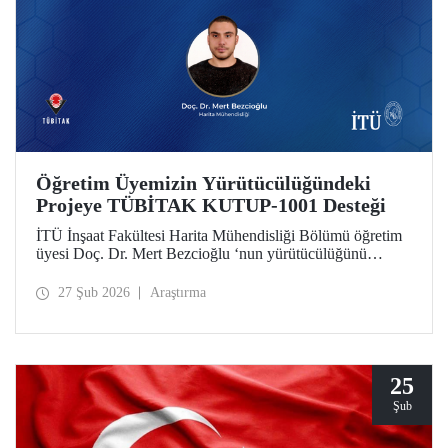
Öğretim Üyemizin Yürütücülüğündeki
Projeye TÜBİTAK KUTUP-1001 Desteği
İTÜ İnşaat Fakültesi Harita Mühendisliği Bölümü öğretim
üyesi Doç. Dr. Mert Bezcioğlu ‘nun yürütücülüğünü
üstlendiği proje, TÜBİTAK KUTUP-1001 Destek
Programı kapsamında desteğe değer görüldü.
27 Şub 2026
Araştırma
25
Şub