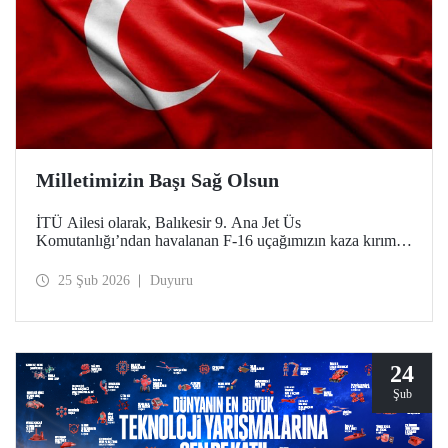
Milletimizin Başı Sağ Olsun
İTÜ Ailesi olarak, Balıkesir 9. Ana Jet Üs
Komutanlığı’ndan havalanan F-16 uçağımızın kaza kırıma
uğraması sonucu şehit olan kahraman pilotumuz Hv. Plt.
Bnb. İbrahim Bolat’a Allah'tan rahmet, ailesine ve
25 Şub 2026
Duyuru
sevenlerine sabır diliyoruz.
24
Şub