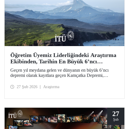
Öğretim Üyemiz Liderliğindeki Araştırma
Ekibinden, Tarihin En Büyük 6’ncı
Depremi İçin Öncül Çalışma
Geçen yıl meydana gelen ve dünyanın en büyük 6’ncı
depremi olarak kayıtlara geçen Kamçatka Depremi,
akademisyenimiz Prof. Dr. Tuncay Taymaz’ın uluslararası
iş birliğiyle ilk kez ayrıntılı biçimde ele alındı. Science
27 Şub 2026
Araştırma
Dergisi’nde yer bulan öncül bilimsel araştırma; deprem,
tsunami, yanardağ dinamikleri ve doğal afet zararlarına
yönelik değerli sismolojik bulgular ortaya koydu.
27
Şub