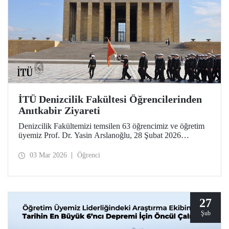
İTÜ Denizcilik Fakültesi Öğrencilerinden
Anıtkabir Ziyareti
Denizcilik Fakültemizi temsilen 63 öğrencimiz ve öğretim
üyemiz Prof. Dr. Yasin Arslanoğlu, 28 Şubat 2026
tarihinde Anıtkabir'e bir ziyarette bulundu. İTÜ’lüler, Gazi
Mustafa Kemal Atatürk’ün mozolesine çelenk bırakılması
03 Mar 2026
Öğrenci
ve anı defterinin imzalanmasının ardından Anıtkabir
Atatürk ve Kurtuluş Savaşı Müzesi’ni gezdi.
27
Şub