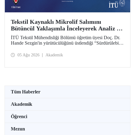
Tekstil Kaynaklı Mikrolif Salımını
Bütüncül Yaklaşımla İnceleyerek Analiz ve
Azaltım Stratejileri Geliştirecek Projeye
İTÜ Tekstil Mühendisliği Bölümü öğretim üyesi Doç. Dr.
TÜBİTAK Desteği
Hande Sezgin'in yürütücülüğünü üstlendiği “Sürdürülebilir
Pamuk ve Polyester Esaslı Tekstil Ürünlerinde Kullanım
Koşullarına Bağlı Mikrolif Salımı: Aşınma, UV Maruziyeti
05 Ağu 2026
Akademik
ve Yıkama Döngülerinin Bütünsel Analizi ve Azaltım
Stratejilerinin Geliştirilmesi” başlıklı proje, TÜBİTAK
2515 – COST Aksiyon Üyeleri Ar-Ge Destek Programı
kapsamında desteklenmeye hak kazandı.
Tüm Haberler
Akademik
Öğrenci
Mezun