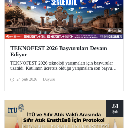
TEKNOFEST 2026 Başvuruları Devam
Ediyor
TEKNOFEST 2026 teknoloji yarışmaları için başvurular
uzatıldı. Katılımın ücretsiz olduğu yarışmalara son başvuru
tarihi 28 Şubat! Dünyanın en büyük havacılık, uzay ve
teknoloji festivali TEKNOFEST kapsamında düzenlenen
24 Şub 2026
Duyuru
yarışmalar, geleceğe iz bırakmak isteyen tüm gençlere açık.
24
Şub