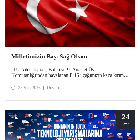
Milletimizin Başı Sağ Olsun
İTÜ Ailesi olarak, Balıkesir 9. Ana Jet Üs
Komutanlığı’ndan havalanan F-16 uçağımızın kaza kırıma
uğraması sonucu şehit olan kahraman pilotumuz Hv. Plt.
Bnb. İbrahim Bolat’a Allah'tan rahmet, ailesine ve
25 Şub 2026
Duyuru
sevenlerine sabır diliyoruz.
24
Şub