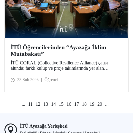
İTÜ Öğrencilerinden “Ayazağa İklim
Mutabakatı”
İTÜ CORAL (Collective Resilience Alliance) çatısı
altında; farklı kulüp ve proje takımlarında yer alan
öğrencilerle, iklim ve sürdürülebilirlik çalışmalarının
bütünleşik bir yaklaşımla ele alındığı COP31 Komisyonu
23 Şub 2026
Öğrenci
toplantısı Ayazağa Yerleşkemizde düzenlendi.
...
11
12
13
14
15
16
17
18
19
20
...
İTÜ Ayazağa Yerleşkesi