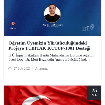
Öğretim Üyemizin Yürütücülüğündeki
Projeye TÜBİTAK KUTUP-1001 Desteği
İTÜ İnşaat Fakültesi Harita Mühendisliği Bölümü öğretim
üyesi Doç. Dr. Mert Bezcioğlu ‘nun yürütücülüğünü
üstlendiği proje, TÜBİTAK KUTUP-1001 Destek
Programı kapsamında desteğe değer görüldü.
27 Şub 2026
Araştırma
25
Şub