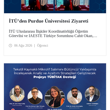
İTÜ’den Purdue Üniversitesi Ziyareti
İTÜ Uluslararası İlişkiler Koordinatörlüğü Öğretim
Görevlisi ve IAESTE Türkiye Sorumlusu Cahit Okan,
akademik ilişkileri ve iş birliğini geliştirmek amacıyla 20-27
Temmuz tarihlerinde ABD’de dünyanın önde gelen
06 Ağu 2026
Öğrenci
araştırma üniversitelerinden Purdue Üniversitesi başta
olmak üzere bir dizi ziyarette bulundu.