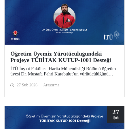
Öğretim Üyemiz Yürütücülüğündeki
Projeye TÜBİTAK KUTUP-1001 Desteği
İTÜ İnşaat Fakültesi Harita Mühendisliği Bölümü öğretim
üyesi Dr. Mustafa Fahri Karabulut’un yürütücülüğünü
üstlendiği proje, TÜBİTAK KUTUP-1001 Destek
Programı kapsamında desteğe değer görüldü.
27 Şub 2026
Araştırma
27
Şub