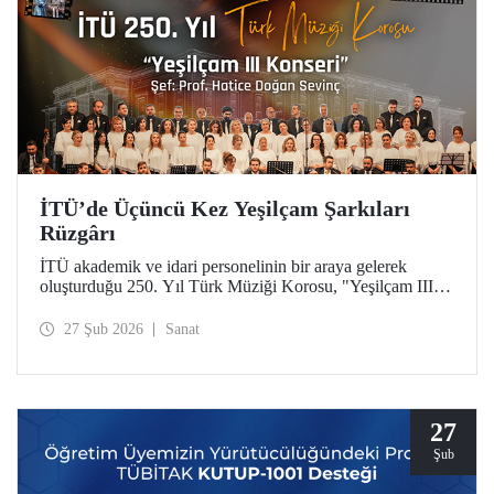
İTÜ’de Üçüncü Kez Yeşilçam Şarkıları
Rüzgârı
İTÜ akademik ve idari personelinin bir araya gelerek
oluşturduğu 250. Yıl Türk Müziği Korosu, "Yeşilçam III"
konseriyle Türk sinemasının unutulmaz eserlerini Maçka
Yerleşkemize taşıdı.
27 Şub 2026
Sanat
27
Şub