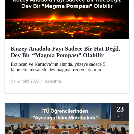
Kuzey Anadolu Fayı Sadece Bir Hat Değil,
Dev Bir “Magma Pompası” Olabilir
Erzincan ve Karlıova’nın altında, yüzeye sadece 5
kilometre mesafede dev magma rezervuarlarının
keşfedildiği araştırma, Türkiye’nin en aktif fay hattına dair
ezber bozucu bulgularıyla doğal afetlerden kaynaklanan
24 Şub 2026
Araştırma
tehlikelere karşı daha hazırlıklı olunması için bir kapı
aralıyor.
23
Şub