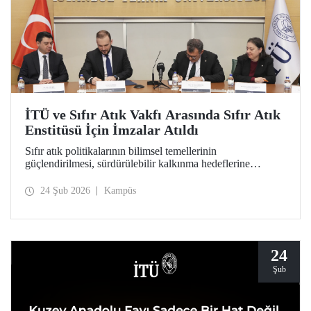
İTÜ ve Sıfır Atık Vakfı Arasında Sıfır Atık
Enstitüsü İçin İmzalar Atıldı
Sıfır atık politikalarının bilimsel temellerinin
güçlendirilmesi, sürdürülebilir kalkınma hedeflerine
akademik katkı sağlanması ve çevre bilincinin artırılması
amacıyla kapılarını açmaya hazırlanan Sıfır Atık Enstitüsü
24 Şub 2026
Kampüs
için İTÜ ev sahipliğinde önemli bir adım atıldı.
24
Şub