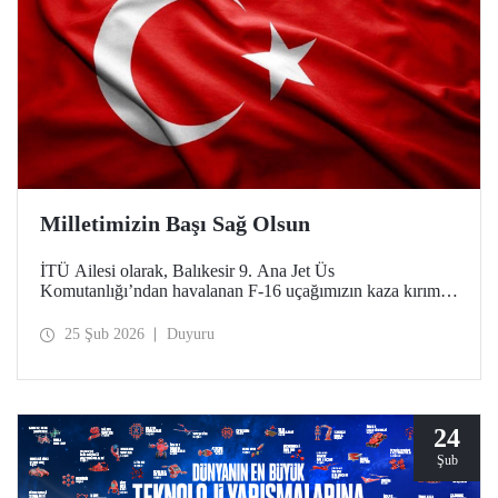
Milletimizin Başı Sağ Olsun
İTÜ Ailesi olarak, Balıkesir 9. Ana Jet Üs
Komutanlığı’ndan havalanan F-16 uçağımızın kaza kırıma
uğraması sonucu şehit olan kahraman pilotumuz Hv. Plt.
Bnb. İbrahim Bolat’a Allah'tan rahmet, ailesine ve
25 Şub 2026
Duyuru
sevenlerine sabır diliyoruz.
24
Şub