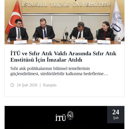
İTÜ ve Sıfır Atık Vakfı Arasında Sıfır Atık
Enstitüsü İçin İmzalar Atıldı
Sıfır atık politikalarının bilimsel temellerinin
güçlendirilmesi, sürdürülebilir kalkınma hedeflerine
akademik katkı sağlanması ve çevre bilincinin artırılması
amacıyla kapılarını açmaya hazırlanan Sıfır Atık Enstitüsü
24 Şub 2026
Kampüs
için İTÜ ev sahipliğinde önemli bir adım atıldı.
24
Şub