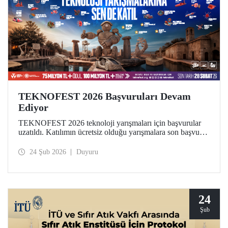
TEKNOFEST 2026 Başvuruları Devam
Ediyor
TEKNOFEST 2026 teknoloji yarışmaları için başvurular
uzatıldı. Katılımın ücretsiz olduğu yarışmalara son başvuru
tarihi 28 Şubat! Dünyanın en büyük havacılık, uzay ve
teknoloji festivali TEKNOFEST kapsamında düzenlenen
24 Şub 2026
Duyuru
yarışmalar, geleceğe iz bırakmak isteyen tüm gençlere açık.
24
Şub