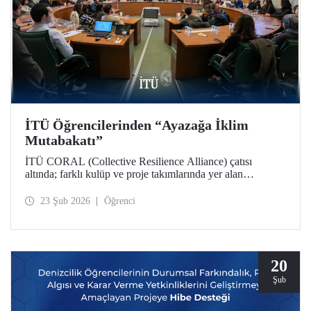
İTÜ Öğrencilerinden “Ayazağa İklim
Mutabakatı”
İTÜ CORAL (Collective Resilience Alliance) çatısı
altında; farklı kulüp ve proje takımlarında yer alan
öğrencilerle, iklim ve sürdürülebilirlik çalışmalarının
bütünleşik bir yaklaşımla ele alındığı COP31 Komisyonu
23 Şub 2026
Öğrenci
toplantısı Ayazağa Yerleşkemizde düzenlendi.
20
Şub