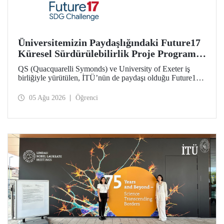
Üniversitemizin Paydaşlığındaki Future17
Küresel Sürdürülebilirlik Proje Programı,
Öğrencilerimizin Başvurularını Bekliyor
QS (Quacquarelli Symonds) ve University of Exeter iş
birliğiyle yürütülen, İTÜ’nün de paydaşı olduğu Future17
Küresel Sürdürülebilirlik Proje Programı için yeni dönem
öğrenci başvuruları açıldı. Başvurular için son gün 31
05 Ağu 2026
Öğrenci
Ağustos!