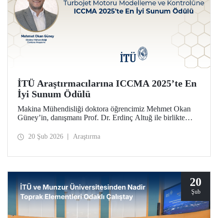
İTÜ Araştırmacılarına ICCMA 2025’te En
İyi Sunum Ödülü
Makina Mühendisliği doktora öğrencimiz Mehmet Okan
Güney’in, danışmanı Prof. Dr. Erdinç Altuğ ile birlikte
hazırlayarak Paris’te düzenlenen ICCMA 2025
konferansında sunduğu bildiri, “Karmaşık Sistemlerde
20 Şub 2026
Araştırma
Kontrol Modelleri ve Mekatronik” oturumunda En İyi
Sunum Ödülü’nü almaya layık görüldü.
20
Şub