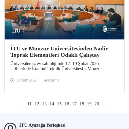
İTÜ ve Munzur Üniversitesinden Nadir
Toprak Elementleri Odaklı Çalıştay
Üniversitemiz ev sahipliğinde 17–19 Şubat 2026
tarihlerinde İstanbul Teknik Üniversitesi – Munzur
Üniversitesi Ar-Ge Proje İş Geliştirme İş Birliği Çalıştayı
düzenlendi. Her iki üniversiteden akademisyenler çalıştaya
20 Şub 2026
Araştırma
katkı sundu.
...
11
12
13
14
15
16
17
18
19
20
...
İTÜ Ayazağa Yerleşkesi