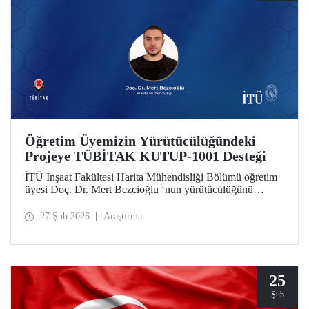
Öğretim Üyemizin Yürütücülüğündeki
Projeye TÜBİTAK KUTUP-1001 Desteği
İTÜ İnşaat Fakültesi Harita Mühendisliği Bölümü öğretim
üyesi Doç. Dr. Mert Bezcioğlu ‘nun yürütücülüğünü
üstlendiği proje, TÜBİTAK KUTUP-1001 Destek
Programı kapsamında desteğe değer görüldü.
27 Şub 2026
Araştırma
25
Şub