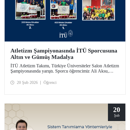
Atletizm Şampiyonasında İTÜ Sporcusuna
Altın ve Gümüş Madalya
İTÜ Atletizm Takımı, Türkiye Üniversiteler Salon Atletizm
Şampiyonasında yarıştı. Sporcu öğrencimiz Ali Aksu,
İTÜ’yü temsilen koştuğu parkurda 400 metrede altın ve
200 metrede gümüş madalyanın sahibi oldu.
20 Şub 2026
Öğrenci
20
Şub