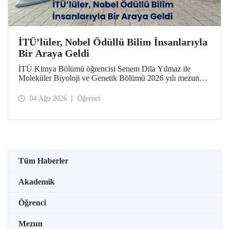
İTÜ’lüler, Nobel Ödüllü Bilim İnsanlarıyla
Bir Araya Geldi
İTÜ Kimya Bölümü öğrencisi Senem Dila Yılmaz ile
Moleküler Biyoloji ve Genetik Bölümü 2026 yılı mezunu
Elif Önel, TÜBİTAK 2224-C Yurt Dışı Bilimsel
Etkinliklere Katılım Desteği kapsamında 75’inci Lindau
04 Ağu 2026
Öğrenci
Nobel Ödüllü Bilim İnsanları Toplantısı’na katıldı.
Tüm Haberler
Akademik
Öğrenci
Mezun