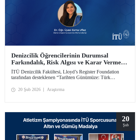
Denizcilik Öğrencilerinin Durumsal
Farkındalık, Risk Algısı ve Karar Verme
Yetkinliklerini Geliştirmeyi Amaçlayan
İTÜ Denizcilik Fakültesi, Lloyd’s Register Foundation
Projeye Hibe Desteği
tarafından desteklenen “Tarihten Günümüze: Türk
Boğazları Seyir Kazalarını Yeniden Oluşturma (From
Archives to Action: Recreating Turkish Straits Navigation
20 Şub 2026
Araştırma
Accidents)” başlıklı proje kapsamında hibe almaya hak
kazandı.
20
Şub