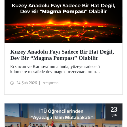
Kuzey Anadolu Fayı Sadece Bir Hat Değil,
Dev Bir “Magma Pompası” Olabilir
Erzincan ve Karlıova’nın altında, yüzeye sadece 5
kilometre mesafede dev magma rezervuarlarının
keşfedildiği araştırma, Türkiye’nin en aktif fay hattına dair
ezber bozucu bulgularıyla doğal afetlerden kaynaklanan
24 Şub 2026
Araştırma
tehlikelere karşı daha hazırlıklı olunması için bir kapı
aralıyor.
23
Şub