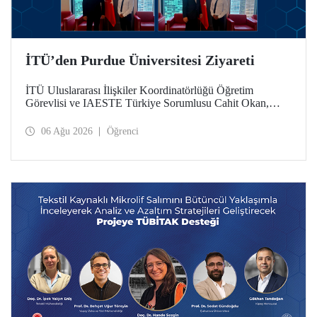
İTÜ’den Purdue Üniversitesi Ziyareti
İTÜ Uluslararası İlişkiler Koordinatörlüğü Öğretim
Görevlisi ve IAESTE Türkiye Sorumlusu Cahit Okan,
akademik ilişkileri ve iş birliğini geliştirmek amacıyla 20-27
Temmuz tarihlerinde ABD’de dünyanın önde gelen
06 Ağu 2026
Öğrenci
araştırma üniversitelerinden Purdue Üniversitesi başta
olmak üzere bir dizi ziyarette bulundu.