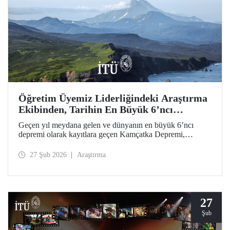
Öğretim Üyemiz Liderliğindeki Araştırma
Ekibinden, Tarihin En Büyük 6’ncı
Depremi İçin Öncül Çalışma
Geçen yıl meydana gelen ve dünyanın en büyük 6’ncı
depremi olarak kayıtlara geçen Kamçatka Depremi,
akademisyenimiz Prof. Dr. Tuncay Taymaz’ın uluslararası
iş birliğiyle ilk kez ayrıntılı biçimde ele alındı. Science
27 Şub 2026
Araştırma
Dergisi’nde yer bulan öncül bilimsel araştırma; deprem,
tsunami, yanardağ dinamikleri ve doğal afet zararlarına
yönelik değerli sismolojik bulgular ortaya koydu.
27
Şub