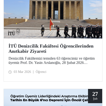
İTÜ Denizcilik Fakültesi Öğrencilerinden
Anıtkabir Ziyareti
Denizcilik Fakültemizi temsilen 63 öğrencimiz ve öğretim
üyemiz Prof. Dr. Yasin Arslanoğlu, 28 Şubat 2026
tarihinde Anıtkabir'e bir ziyarette bulundu. İTÜ’lüler, Gazi
Mustafa Kemal Atatürk’ün mozolesine çelenk bırakılması
03 Mar 2026
Öğrenci
ve anı defterinin imzalanmasının ardından Anıtkabir
Atatürk ve Kurtuluş Savaşı Müzesi’ni gezdi.
27
Şub