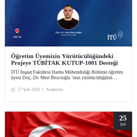
Öğretim Üyemizin Yürütücülüğündeki
Projeye TÜBİTAK KUTUP-1001 Desteği
İTÜ İnşaat Fakültesi Harita Mühendisliği Bölümü öğretim
üyesi Doç. Dr. Mert Bezcioğlu ‘nun yürütücülüğünü
üstlendiği proje, TÜBİTAK KUTUP-1001 Destek
Programı kapsamında desteğe değer görüldü.
27 Şub 2026
Araştırma
25
Şub