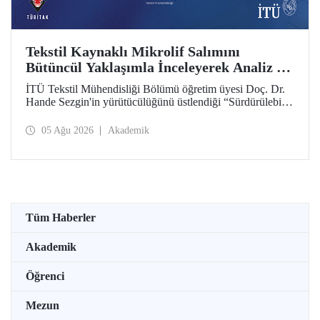
Tekstil Kaynaklı Mikrolif Salımını
Bütüncül Yaklaşımla İnceleyerek Analiz ve
Azaltım Stratejileri Geliştirecek Projeye
İTÜ Tekstil Mühendisliği Bölümü öğretim üyesi Doç. Dr.
TÜBİTAK Desteği
Hande Sezgin'in yürütücülüğünü üstlendiği “Sürdürülebilir
Pamuk ve Polyester Esaslı Tekstil Ürünlerinde Kullanım
Koşullarına Bağlı Mikrolif Salımı: Aşınma, UV Maruziyeti
05 Ağu 2026
Akademik
ve Yıkama Döngülerinin Bütünsel Analizi ve Azaltım
Stratejilerinin Geliştirilmesi” başlıklı proje, TÜBİTAK
2515 – COST Aksiyon Üyeleri Ar-Ge Destek Programı
kapsamında desteklenmeye hak kazandı.
Tüm Haberler
Akademik
Öğrenci
Mezun