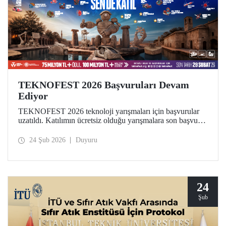
TEKNOFEST 2026 Başvuruları Devam
Ediyor
TEKNOFEST 2026 teknoloji yarışmaları için başvurular
uzatıldı. Katılımın ücretsiz olduğu yarışmalara son başvuru
tarihi 28 Şubat! Dünyanın en büyük havacılık, uzay ve
teknoloji festivali TEKNOFEST kapsamında düzenlenen
24 Şub 2026
Duyuru
yarışmalar, geleceğe iz bırakmak isteyen tüm gençlere açık.
24
Şub