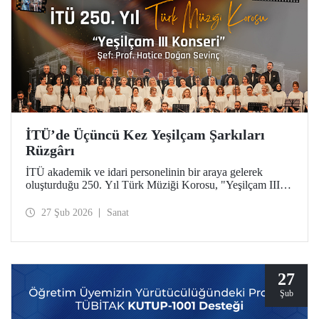
İTÜ’de Üçüncü Kez Yeşilçam Şarkıları
Rüzgârı
İTÜ akademik ve idari personelinin bir araya gelerek
oluşturduğu 250. Yıl Türk Müziği Korosu, "Yeşilçam III"
konseriyle Türk sinemasının unutulmaz eserlerini Maçka
Yerleşkemize taşıdı.
27 Şub 2026
Sanat
27
Şub