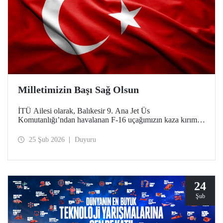
Milletimizin Başı Sağ Olsun
İTÜ Ailesi olarak, Balıkesir 9. Ana Jet Üs
Komutanlığı’ndan havalanan F-16 uçağımızın kaza kırıma
uğraması sonucu şehit olan kahraman pilotumuz Hv. Plt.
Bnb. İbrahim Bolat’a Allah'tan rahmet, ailesine ve
25 Şub 2026
Duyuru
sevenlerine sabır diliyoruz.
24
Şub