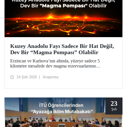
Kuzey Anadolu Fayı Sadece Bir Hat Değil,
Dev Bir “Magma Pompası” Olabilir
Erzincan ve Karlıova’nın altında, yüzeye sadece 5
kilometre mesafede dev magma rezervuarlarının
keşfedildiği araştırma, Türkiye’nin en aktif fay hattına dair
ezber bozucu bulgularıyla doğal afetlerden kaynaklanan
24 Şub 2026
Araştırma
tehlikelere karşı daha hazırlıklı olunması için bir kapı
aralıyor.
23
Şub