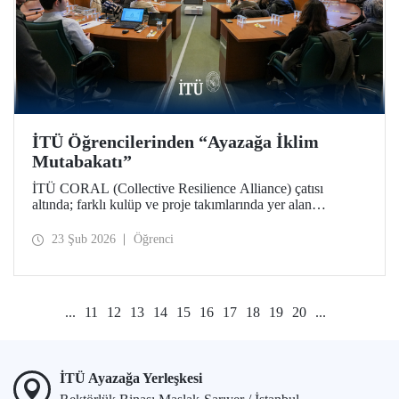
İTÜ Öğrencilerinden “Ayazağa İklim
Mutabakatı”
İTÜ CORAL (Collective Resilience Alliance) çatısı
altında; farklı kulüp ve proje takımlarında yer alan
öğrencilerle, iklim ve sürdürülebilirlik çalışmalarının
bütünleşik bir yaklaşımla ele alındığı COP31 Komisyonu
23 Şub 2026
Öğrenci
toplantısı Ayazağa Yerleşkemizde düzenlendi.
...
11
12
13
14
15
16
17
18
19
20
...
İTÜ Ayazağa Yerleşkesi