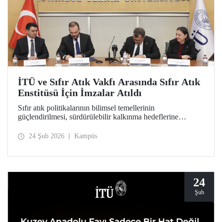
İTÜ ve Sıfır Atık Vakfı Arasında Sıfır Atık
Enstitüsü İçin İmzalar Atıldı
Sıfır atık politikalarının bilimsel temellerinin
güçlendirilmesi, sürdürülebilir kalkınma hedeflerine
akademik katkı sağlanması ve çevre bilincinin artırılması
amacıyla kapılarını açmaya hazırlanan Sıfır Atık Enstitüsü
24 Şub 2026
Kampüs
için İTÜ ev sahipliğinde önemli bir adım atıldı.
24
Şub