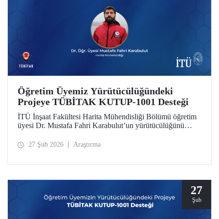
Öğretim Üyemiz Yürütücülüğündeki
Projeye TÜBİTAK KUTUP-1001 Desteği
İTÜ İnşaat Fakültesi Harita Mühendisliği Bölümü öğretim
üyesi Dr. Mustafa Fahri Karabulut’un yürütücülüğünü
üstlendiği proje, TÜBİTAK KUTUP-1001 Destek
Programı kapsamında desteğe değer görüldü.
27 Şub 2026
Araştırma
27
Şub