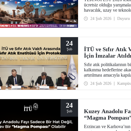
ücretsiz olduğu yarışmal
havacılık, uzay ve tekn
yarışmalar, geleceğe iz b
24 Şub 2026
Duyuru
24
İTÜ ve Sıfır Atık 
Şub
İçin İmzalar Atıld
Sıfır atık politikalarının 
kalkınma hedeflerine akad
artırılması amacıyla kapıl
İTÜ ev sahipliğinde öneml
24 Şub 2026
Kampüs
24
Kuzey Anadolu Fay
Şub
“Magma Pompası” 
Erzincan ve Karlıova’nın