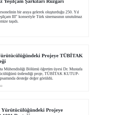
 Yeşilçam Şarkıları Rüzgârı
sonelinin bir araya gelerek oluşturduğu 250. Yıl
ilçam III" konseriyle Türk sinemasının unutulmaz
mize taşıdı.
Yürütücülüğündeki Projeye TÜBİTAK
eği
ita Mühendisliği Bölümü öğretim üyesi Dr. Mustafa
ütücülüğünü üstlendiği proje, TÜBİTAK KUTUP-
psamında desteğe değer görüldü.
ma
 Yürütücülüğündeki Projeye