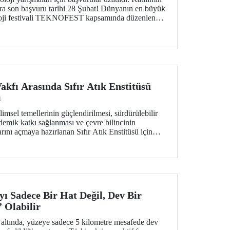
ara son başvuru tarihi 28 Şubat! Dünyanın en büyük
oloji festivali TEKNOFEST kapsamında düzenlenen
ırakmak isteyen tüm gençlere açık.
Vakfı Arasında Sıfır Atık Enstitüsü
ı
bilimsel temellerinin güçlendirilmesi, sürdürülebilir
emik katkı sağlanması ve çevre bilincinin
arını açmaya hazırlanan Sıfır Atık Enstitüsü için
i bir adım atıldı.
ı Sadece Bir Hat Değil, Dev Bir
Olabilir
 altında, yüzeye sadece 5 kilometre mesafede dev