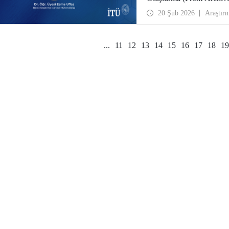
Accidents)” başlıklı pro
20 Şub 2026
Araştır
...
11
12
13
14
15
16
17
18
19