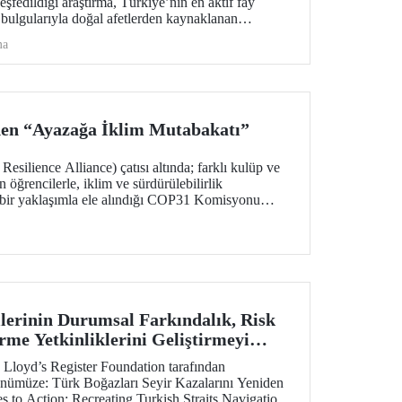
şfedildiği araştırma, Türkiye’nin en aktif fay
 bulgularıyla doğal afetlerden kaynaklanan
rlıklı olunması için bir kapı aralıyor.
ma
den “Ayazağa İklim Mutabakatı”
ilience Alliance) çatısı altında; farklı kulüp ve
n öğrencilerle, iklim ve sürdürülebilirlik
k bir yaklaşımla ele alındığı COP31 Komisyonu
şkemizde düzenlendi.
ilerinin Durumsal Farkındalık, Risk
rme Yetkinliklerini Geliştirmeyi
 Hibe Desteği
 Lloyd’s Register Foundation tarafından
ünümüze: Türk Boğazları Seyir Kazalarını Yeniden
 to Action: Recreating Turkish Straits Navigation