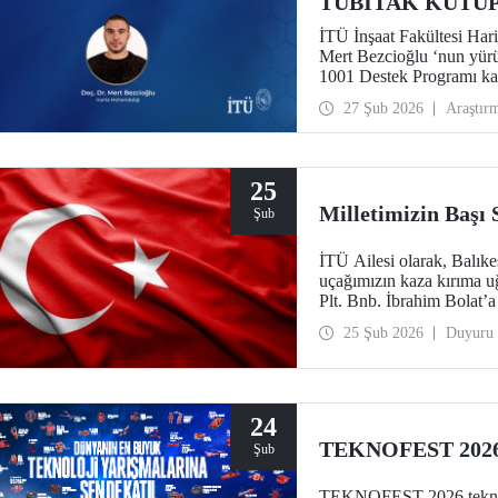
TÜBİTAK KUTUP-1
İTÜ İnşaat Fakültesi Har
Mert Bezcioğlu ‘nun yü
1001 Destek Programı ka
27 Şub 2026
Araştır
25
Milletimizin Başı
Şub
İTÜ Ailesi olarak, Balık
uçağımızın kaza kırıma u
Plt. Bnb. İbrahim Bolat’a 
diliyoruz.
25 Şub 2026
Duyuru
24
TEKNOFEST 2026 
Şub
TEKNOFEST 2026 teknoloji