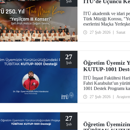
İTÜ’de Üçüncü Kez
Şub
İTÜ akademik ve idari per
Türk Müziği Korosu, "Yeş
eserlerini Maçka Yerleşke
27 Şub 2026
Sanat
27
Öğretim Üyemiz 
Şub
KUTUP-1001 Dest
İTÜ İnşaat Fakültesi Har
Fahri Karabulut’un yür
1001 Destek Programı ka
27 Şub 2026
Araştır
27
Öğretim Üyemizin
Şub