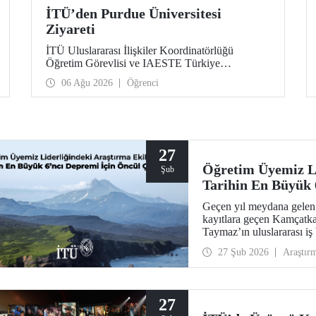
İTÜ’den Purdue Üniversitesi
Ziyareti
İTÜ Uluslararası İlişkiler Koordinatörlüğü
Öğretim Görevlisi ve IAESTE Türkiye
Sorumlusu Cahit Okan, akademik ilişkileri ve iş
06 Ağu 2026
Öğrenci
birliğini geliştirmek amacıyla 20-27 Temmuz
tarihlerinde ABD’de dünyanın önde gelen
araştırma üniversitelerinden Purdue Üniversitesi
başta olmak üzere bir dizi ziyarette bulundu.
27
Öğretim Üyemiz Li
Şub
Tarihin En Büyük 
Geçen yıl meydana gelen
kayıtlara geçen Kamçatk
Taymaz’ın uluslararası iş b
Dergisi’nde yer bulan önc
27 Şub 2026
Araştır
dinamikleri ve doğal afet 
ortaya koydu.
27