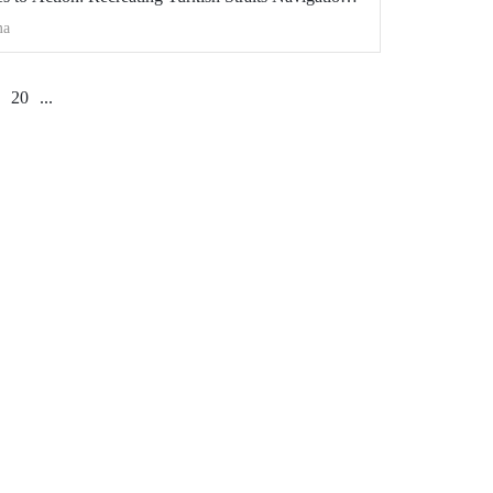
je kapsamında hibe almaya hak kazandı.
ma
20
...