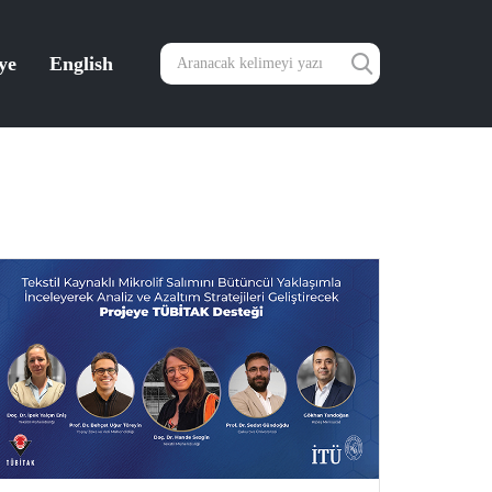
ye
English