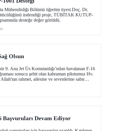
001 Desteği
ita Mühendisliği Bölümü öğretim üyesi Doç. Dr.
rütücülüğünü üstlendiği proje, TÜBİTAK KUTUP-
psamında desteğe değer görüldü.
ma
 Sağ Olsun
esir 9. Ana Jet Üs Komutanlığı’ndan havalanan F-16
ğraması sonucu şehit olan kahraman pilotumuz Hv.
Allah'tan rahmet, ailesine ve sevenlerine sabır
Başvuruları Devam Ediyor
 yarışmaları için başvurular uzatıldı. Katılımın