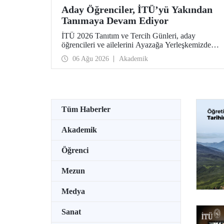
Aday Öğrenciler, İTÜ’yü Yakından
Tanımaya Devam Ediyor
İTÜ 2026 Tanıtım ve Tercih Günleri, aday
öğrencileri ve ailelerini Ayazağa Yerleşkemizde
ağırlamaya devam ediyor. Tanıtım ve Tercih
06 Ağu 2026
Akademik
Günleri 7 Ağustos’ta tamamlanacak, ilgili fakülte
ve birimler adaylara bilgi vermeye devam edecek.
Tüm Haberler
Akademik
Öğrenci
Mezun
Medya
Sanat