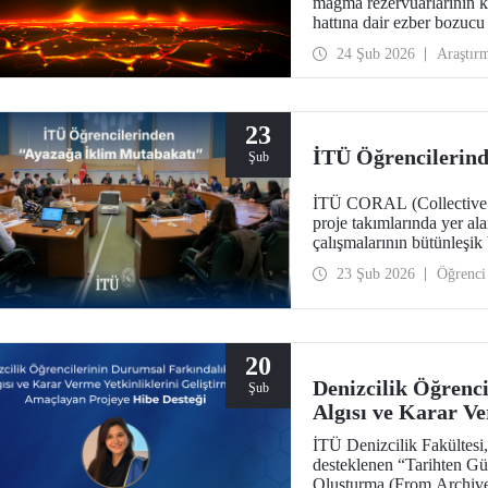
magma rezervuarlarının ke
hattına dair ezber bozucu
tehlikelere karşı daha hazı
24 Şub 2026
Araştır
23
İTÜ Öğrencilerin
Şub
İTÜ CORAL (Collective Res
proje takımlarında yer ala
çalışmalarının bütünleşi
toplantısı Ayazağa Yerle
23 Şub 2026
Öğrenci
20
Denizcilik Öğrenc
Şub
Algısı ve Karar Ve
Amaçlayan Projeye
İTÜ Denizcilik Fakültesi,
desteklenen “Tarihten G
Oluşturma (From Archives