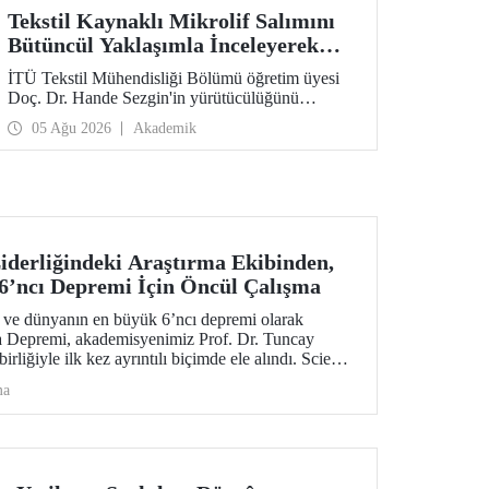
Tekstil Kaynaklı Mikrolif Salımını
Bütüncül Yaklaşımla İnceleyerek
Analiz ve Azaltım Stratejileri
İTÜ Tekstil Mühendisliği Bölümü öğretim üyesi
Geliştirecek Projeye TÜBİTAK
Doç. Dr. Hande Sezgin'in yürütücülüğünü
Desteği
üstlendiği “Sürdürülebilir Pamuk ve Polyester
05 Ağu 2026
Akademik
Esaslı Tekstil Ürünlerinde Kullanım Koşullarına
Bağlı Mikrolif Salımı: Aşınma, UV Maruziyeti ve
Yıkama Döngülerinin Bütünsel Analizi ve
Azaltım Stratejilerinin Geliştirilmesi” başlıklı
proje, TÜBİTAK 2515 – COST Aksiyon Üyeleri
Ar-Ge Destek Programı kapsamında
desteklenmeye hak kazandı.
derliğindeki Araştırma Ekibinden,
6’ncı Depremi İçin Öncül Çalışma
 ve dünyanın en büyük 6’ncı depremi olarak
a Depremi, akademisyenimiz Prof. Dr. Tuncay
irliğiyle ilk kez ayrıntılı biçimde ele alındı. Science
ül bilimsel araştırma; deprem, tsunami, yanardağ
ma
zararlarına yönelik değerli sismolojik bulgular