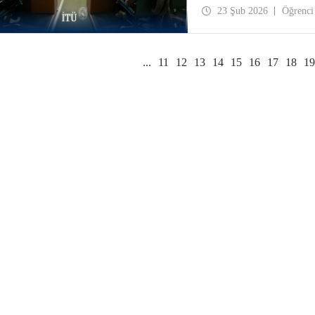
toplantısı Ayazağa Yerle
23 Şub 2026
Öğrenci
...
11
12
13
14
15
16
17
18
19