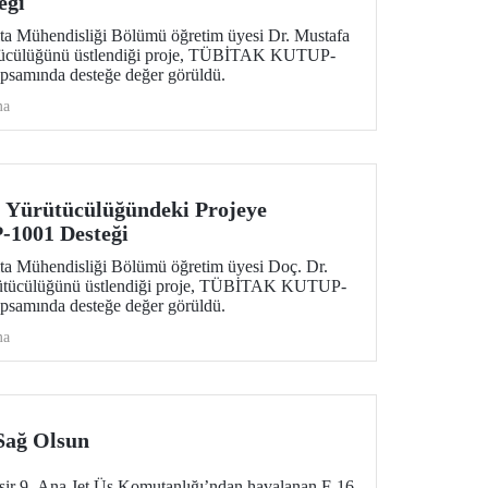
eği
ita Mühendisliği Bölümü öğretim üyesi Dr. Mustafa
ütücülüğünü üstlendiği proje, TÜBİTAK KUTUP-
psamında desteğe değer görüldü.
ma
 Yürütücülüğündeki Projeye
001 Desteği
ita Mühendisliği Bölümü öğretim üyesi Doç. Dr.
rütücülüğünü üstlendiği proje, TÜBİTAK KUTUP-
psamında desteğe değer görüldü.
ma
 Sağ Olsun
esir 9. Ana Jet Üs Komutanlığı’ndan havalanan F-16