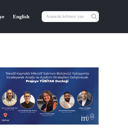
ye
English