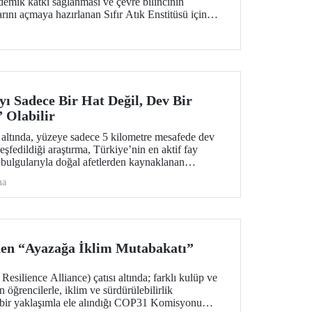
emik katkı sağlanması ve çevre bilincinin
arını açmaya hazırlanan Sıfır Atık Enstitüsü için
i bir adım atıldı.
ı Sadece Bir Hat Değil, Dev Bir
Olabilir
 altında, yüzeye sadece 5 kilometre mesafede dev
şfedildiği araştırma, Türkiye’nin en aktif fay
 bulgularıyla doğal afetlerden kaynaklanan
rlıklı olunması için bir kapı aralıyor.
ma
den “Ayazağa İklim Mutabakatı”
ilience Alliance) çatısı altında; farklı kulüp ve
n öğrencilerle, iklim ve sürdürülebilirlik
k bir yaklaşımla ele alındığı COP31 Komisyonu