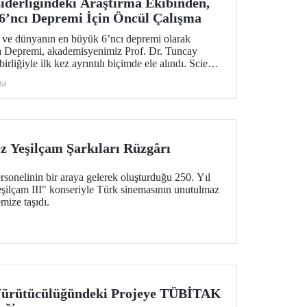
derliğindeki Araştırma Ekibinden,
6’ncı Depremi İçin Öncül Çalışma
 ve dünyanın en büyük 6’ncı depremi olarak
a Depremi, akademisyenimiz Prof. Dr. Tuncay
irliğiyle ilk kez ayrıntılı biçimde ele alındı. Science
ül bilimsel araştırma; deprem, tsunami, yanardağ
ma
zararlarına yönelik değerli sismolojik bulgular
 Yeşilçam Şarkıları Rüzgârı
sonelinin bir araya gelerek oluşturduğu 250. Yıl
ilçam III" konseriyle Türk sinemasının unutulmaz
mize taşıdı.
Yürütücülüğündeki Projeye TÜBİTAK