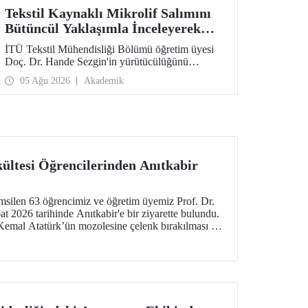
Tekstil Kaynaklı Mikrolif Salımını
Bütüncül Yaklaşımla İnceleyerek
Analiz ve Azaltım Stratejileri
İTÜ Tekstil Mühendisliği Bölümü öğretim üyesi
Geliştirecek Projeye TÜBİTAK
Doç. Dr. Hande Sezgin'in yürütücülüğünü
Desteği
üstlendiği “Sürdürülebilir Pamuk ve Polyester
05 Ağu 2026
Akademik
Esaslı Tekstil Ürünlerinde Kullanım Koşullarına
Bağlı Mikrolif Salımı: Aşınma, UV Maruziyeti ve
Yıkama Döngülerinin Bütünsel Analizi ve
Azaltım Stratejilerinin Geliştirilmesi” başlıklı
proje, TÜBİTAK 2515 – COST Aksiyon Üyeleri
Ar-Ge Destek Programı kapsamında
desteklenmeye hak kazandı.
kültesi Öğrencilerinden Anıtkabir
emsilen 63 öğrencimiz ve öğretim üyemiz Prof. Dr.
t 2026 tarihinde Anıtkabir'e bir ziyarette bulundu.
Kemal Atatürk’ün mozolesine çelenk bırakılması ve
ının ardından Anıtkabir Atatürk ve Kurtuluş Savaşı