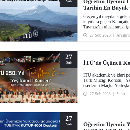
Öğretim Üyemiz Li
Şub
Tarihin En Büyük 
Geçen yıl meydana gelen
kayıtlara geçen Kamçatk
Taymaz’ın uluslararası iş b
Dergisi’nde yer bulan önc
27 Şub 2026
Araştır
dinamikleri ve doğal afet 
ortaya koydu.
27
İTÜ’de Üçüncü Kez
Şub
İTÜ akademik ve idari per
Türk Müziği Korosu, "Yeş
eserlerini Maçka Yerleşke
27 Şub 2026
Sanat
27
Öğretim Üyemiz 
Şub