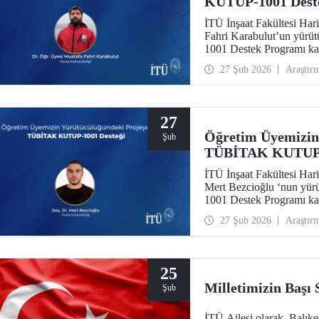
KUTUP-1001 Dest
İTÜ İnşaat Fakültesi Har
Fahri Karabulut’un yür
1001 Destek Programı ka
27 Şub 2026
Araştır
27
Öğretim Üyemizin
Şub
TÜBİTAK KUTUP-1
İTÜ İnşaat Fakültesi Har
Mert Bezcioğlu ‘nun yü
1001 Destek Programı ka
27 Şub 2026
Araştır
25
Milletimizin Başı
Şub
İTÜ Ailesi olarak, Balık