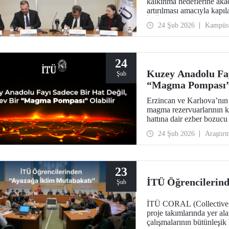
kalkınma hedeflerine akad
artırılması amacıyla kapıl
İTÜ ev sahipliğinde öneml
24 Şub 2026
Kampüs
24
Kuzey Anadolu Fay
Şub
“Magma Pompası” 
Erzincan ve Karlıova’nın
magma rezervuarlarının ke
hattına dair ezber bozucu
tehlikelere karşı daha hazı
24 Şub 2026
Araştır
23
İTÜ Öğrencilerin
Şub
İTÜ CORAL (Collective Res
proje takımlarında yer ala
çalışmalarının bütünleşi