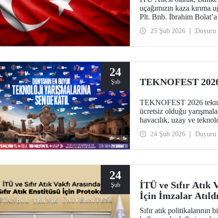
uçağımızın kaza kırıma u
Plt. Bnb. İbrahim Bolat’a 
diliyoruz.
25 Şub 2026
Duyuru
24
TEKNOFEST 2026 
Şub
TEKNOFEST 2026 teknoloji
ücretsiz olduğu yarışmal
havacılık, uzay ve tekn
yarışmalar, geleceğe iz b
24 Şub 2026
Duyuru
24
İTÜ ve Sıfır Atık 
Şub
İçin İmzalar Atıld
Sıfır atık politikalarının 