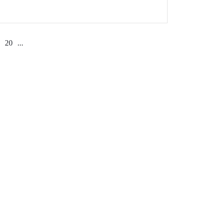
şkemizde düzenlendi.
20
...