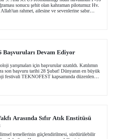
ğraması sonucu şehit olan kahraman pilotumuz Hv.
Allah'tan rahmet, ailesine ve sevenlerine sabır
Başvuruları Devam Ediyor
 yarışmaları için başvurular uzatıldı. Katılımın
ara son başvuru tarihi 28 Şubat! Dünyanın en büyük
oloji festivali TEKNOFEST kapsamında düzenlenen
ırakmak isteyen tüm gençlere açık.
Vakfı Arasında Sıfır Atık Enstitüsü
ı
bilimsel temellerinin güçlendirilmesi, sürdürülebilir