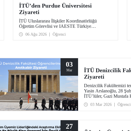
İTÜ’den Purdue Üniversitesi
Ziyareti
İTÜ Uluslararası İlişkiler Koordinatörlüğü
Öğretim Görevlisi ve IAESTE Türkiye
Sorumlusu Cahit Okan, akademik ilişkileri ve iş
06 Ağu 2026
Öğrenci
birliğini geliştirmek amacıyla 20-27 Temmuz
tarihlerinde ABD’de dünyanın önde gelen
araştırma üniversitelerinden Purdue Üniversitesi
başta olmak üzere bir dizi ziyarette bulundu.
03
İTÜ Denizcilik Fa
Mar
Ziyareti
Denizcilik Fakültemizi t
Yasin Arslanoğlu, 28 Şuba
İTÜ’lüler, Gazi Mustafa 
anı defterinin imzalanmas
03 Mar 2026
Öğrenci
Müzesi’ni gezdi.
27