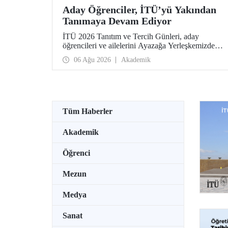
Aday Öğrenciler, İTÜ’yü Yakından
Tanımaya Devam Ediyor
İTÜ 2026 Tanıtım ve Tercih Günleri, aday
öğrencileri ve ailelerini Ayazağa Yerleşkemizde
ağırlamaya devam ediyor. Tanıtım ve Tercih
06 Ağu 2026
Akademik
Günleri 7 Ağustos’ta tamamlanacak, ilgili fakülte
ve birimler adaylara bilgi vermeye devam edecek.
Tüm Haberler
Akademik
Öğrenci
Mezun
Medya
Sanat