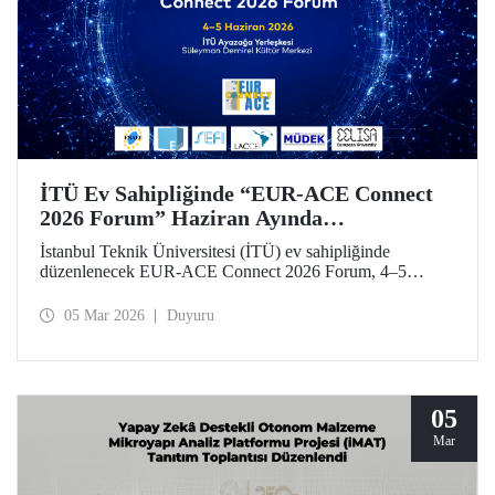
İTÜ Ev Sahipliğinde “EUR-ACE Connect
2026 Forum” Haziran Ayında
Düzenlenecek
İstanbul Teknik Üniversitesi (İTÜ) ev sahipliğinde
düzenlenecek EUR-ACE Connect 2026 Forum, 4–5
Haziran 2026 tarihlerinde Süleyman Demirel Kültür
Merkezi’nde mühendislik eğitimi alanında uluslararası
05 Mar 2026
Duyuru
paydaşları bir araya getirecek.
05
Mar