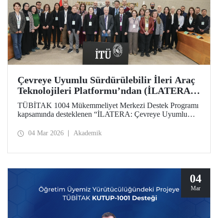
Çevreye Uyumlu Sürdürülebilir İleri Araç
Teknolojileri Platformu’ndan (İLATERA)
2’nci Danışma Kurulu Toplantıları
TÜBİTAK 1004 Mükemmeliyet Merkezi Destek Programı
kapsamında desteklenen “İLATERA: Çevreye Uyumlu
Sürdürülebilir İleri Araç Teknolojileri” platformunun ikinci
danışma kurulu toplantıları 25 Şubat 2026 tarihinde
04 Mar 2026
Akademik
İstanbul Teknik Üniversitesi, Süleyman Demirel Kültür
Merkezi, Senato Salonunda yapıldı.
04
Mar