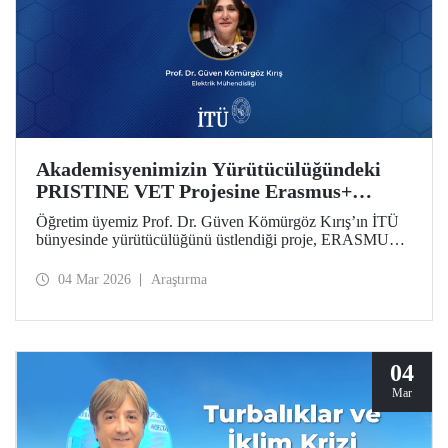
Akademisyenimizin Yürütücülüğündeki
PRISTINE VET Projesine Erasmus+
Desteği
Öğretim üyemiz Prof. Dr. Güven Kömürgöz Kırış’ın İTÜ
bünyesinde yürütücülüğünü üstlendiği proje, ERASMUS
Lump Sum Grants kapsamında desteğe değer görüldü.
“Batı Afrika’da Mesleki Eğitim ve Öğretim Yoluyla Doğal
04 Mar 2026
Araştırma
Çevrelerde Yenilenebilir ve Yenilikçi Sürdürülebilir
Teknolojilerin Teşvik Edilmesi (PRISTINE VET)” projesi,
2 yıl süreyle 6 ülkeden paydaşlar tarafından yürütülecek.
04
Mar