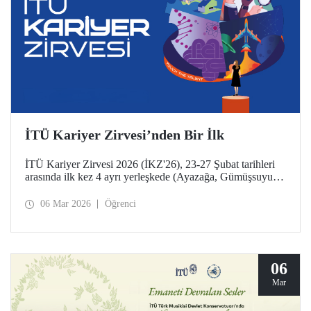
İTÜ Kariyer Zirvesi’nden Bir İlk
İTÜ Kariyer Zirvesi 2026 (İKZ'26), 23-27 Şubat tarihleri
arasında ilk kez 4 ayrı yerleşkede (Ayazağa, Gümüşsuyu
Prof. Dr. Necmettin Erbakan, Taşkışla ve Maçka) eş
zamanlı düzenlendi.
06 Mar 2026
Öğrenci
06
Mar