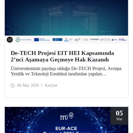
De-TECH Projesi EIT HEI Kapsamında
2’nci Aşamaya Geçmeye Hak Kazandı
Üniversitemizin paydaşı olduğu De-TECH Projesi, Avrupa
Yenilik ve Teknoloji Enstitüsü tarafından yapılan
değerlendirme sonucu 2’nci aşamaya geçmeye lâyık
bulundu.
06 Mar 2026
Kariyer
05
Mar