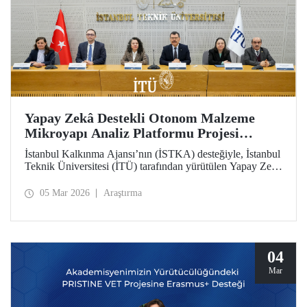
Yapay Zekâ Destekli Otonom Malzeme
Mikroyapı Analiz Platformu Projesi
(iMAT) Tanıtım Toplantısı Düzenlendi
İstanbul Kalkınma Ajansı’nın (İSTKA) desteğiyle, İstanbul
Teknik Üniversitesi (İTÜ) tarafından yürütülen Yapay Zekâ
Destekli Otonom Malzeme Mikroyapı Analiz Platformu
Projesi’nin (iMAT) tanıtım toplantısı İstanbul Vali
05 Mar 2026
Araştırma
Yardımcısı Elif Canan Tuncer, İTÜ Rektörü Prof. Dr.
Hasan Mandal, İSTKA Yönetim Kurulu Üyesi ve Genel
Sekreteri Dr. Ziya Taşkent ve proje ortağı Türkiye Döküm
Sanayicileri Derneği (TÜDÖKSAD) Genel Sekreteri
Tunçağ Şen’in katılımıyla gerçekleştirildi.
04
Mar