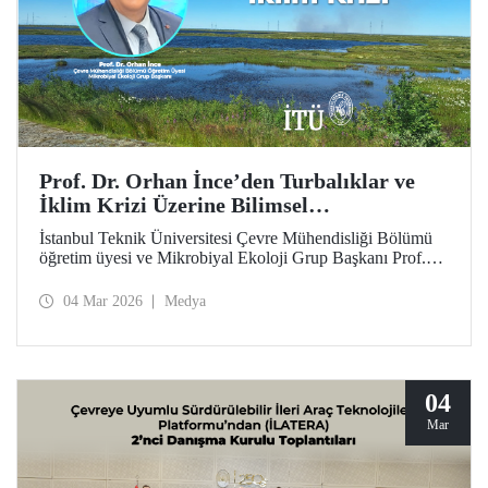
Prof. Dr. Orhan İnce’den Turbalıklar ve
İklim Krizi Üzerine Bilimsel
Değerlendirme
İstanbul Teknik Üniversitesi Çevre Mühendisliği Bölümü
öğretim üyesi ve Mikrobiyal Ekoloji Grup Başkanı Prof.
Dr. Orhan İnce’nin, Anadolu Ajansı bünyesinde çevre ve
sürdürülebilirlik odaklı yayımlar yapan platformu “Yeşil
04 Mar 2026
Medya
Hat”ta, turbalıklar ve iklim krizi konusundaki ayrıntılı
söyleşisi kamuoyuyla buluştu.
04
Mar