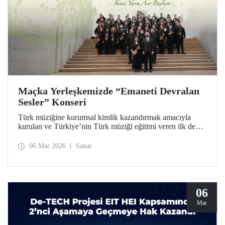
Maçka Yerleşkemizde “Emaneti Devralan
Sesler” Konseri
Türk müziğine kurumsal kimlik kazandırmak amacıyla
kurulan ve Türkiye’nin Türk müziği eğitimi veren ilk devlet
konservatuarı olan İTÜ Türk Musikisi Devlet
Konservatuarı, ikinci yarım asrına “Emaneti Devralan
06 Mar 2026
Sanat
Sesler” konseriyle adım attı.
06
Mar