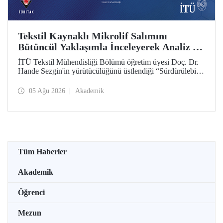
Tekstil Kaynaklı Mikrolif Salımını
Bütüncül Yaklaşımla İnceleyerek Analiz ve
Azaltım Stratejileri Geliştirecek Projeye
İTÜ Tekstil Mühendisliği Bölümü öğretim üyesi Doç. Dr.
TÜBİTAK Desteği
Hande Sezgin'in yürütücülüğünü üstlendiği “Sürdürülebilir
Pamuk ve Polyester Esaslı Tekstil Ürünlerinde Kullanım
Koşullarına Bağlı Mikrolif Salımı: Aşınma, UV Maruziyeti
05 Ağu 2026
Akademik
ve Yıkama Döngülerinin Bütünsel Analizi ve Azaltım
Stratejilerinin Geliştirilmesi” başlıklı proje, TÜBİTAK
2515 – COST Aksiyon Üyeleri Ar-Ge Destek Programı
kapsamında desteklenmeye hak kazandı.
Tüm Haberler
Akademik
Öğrenci
Mezun