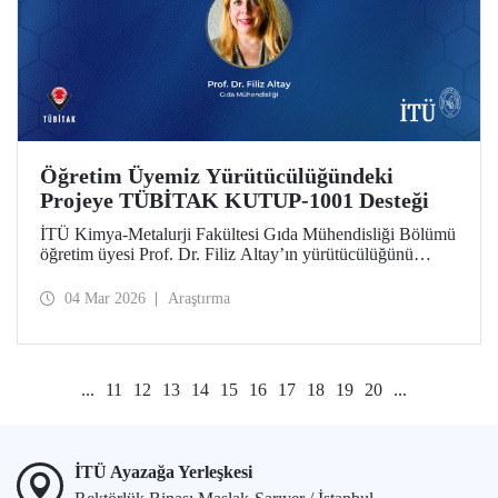
Öğretim Üyemiz Yürütücülüğündeki
Projeye TÜBİTAK KUTUP-1001 Desteği
İTÜ Kimya-Metalurji Fakültesi Gıda Mühendisliği Bölümü
öğretim üyesi Prof. Dr. Filiz Altay’ın yürütücülüğünü
üstlendiği proje, TÜBİTAK KUTUP-1001 Destek
Programı kapsamında desteğe değer görüldü.
04 Mar 2026
Araştırma
...
11
12
13
14
15
16
17
18
19
20
...
İTÜ Ayazağa Yerleşkesi