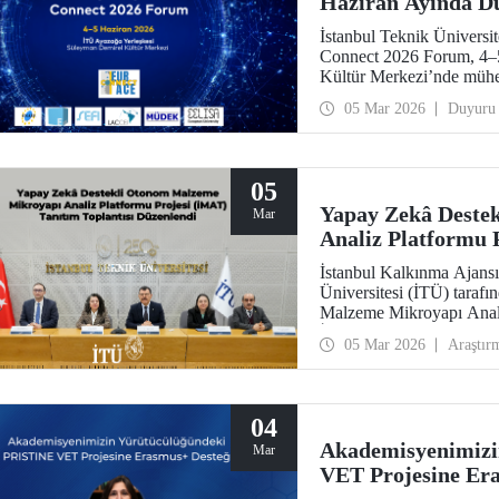
Haziran Ayında D
İstanbul Teknik Ünivers
Connect 2026 Forum, 4–5
Kültür Merkezi’nde mühend
araya getirecek.
05 Mar 2026
Duyuru
05
Yapay Zekâ Deste
Mar
Analiz Platformu 
Düzenlendi
İstanbul Kalkınma Ajansı
Üniversitesi (İTÜ) taraf
Malzeme Mikroyapı Analiz
İstanbul Vali Yardımcısı
05 Mar 2026
Araştır
Mandal, İSTKA Yönetim K
ve proje ortağı Türkiy
Sekreteri Tunçağ Şen’in ka
04
Akademisyenimiz
Mar
VET Projesine Er