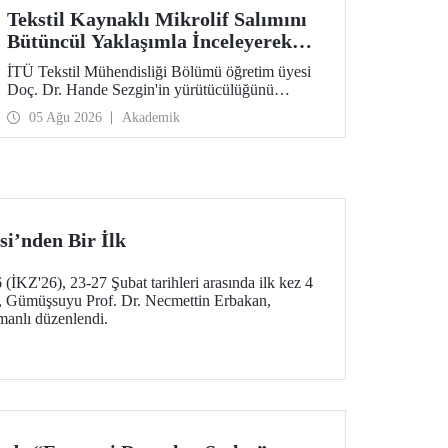
Tekstil Kaynaklı Mikrolif Salımını
Bütüncül Yaklaşımla İnceleyerek
Analiz ve Azaltım Stratejileri
İTÜ Tekstil Mühendisliği Bölümü öğretim üyesi
Geliştirecek Projeye TÜBİTAK
Doç. Dr. Hande Sezgin'in yürütücülüğünü
Desteği
üstlendiği “Sürdürülebilir Pamuk ve Polyester
05 Ağu 2026
Akademik
Esaslı Tekstil Ürünlerinde Kullanım Koşullarına
Bağlı Mikrolif Salımı: Aşınma, UV Maruziyeti ve
Yıkama Döngülerinin Bütünsel Analizi ve
Azaltım Stratejilerinin Geliştirilmesi” başlıklı
proje, TÜBİTAK 2515 – COST Aksiyon Üyeleri
Ar-Ge Destek Programı kapsamında
desteklenmeye hak kazandı.
si’nden Bir İlk
(İKZ'26), 23-27 Şubat tarihleri arasında ilk kez 4
a, Gümüşsuyu Prof. Dr. Necmettin Erbakan,
manlı düzenlendi.