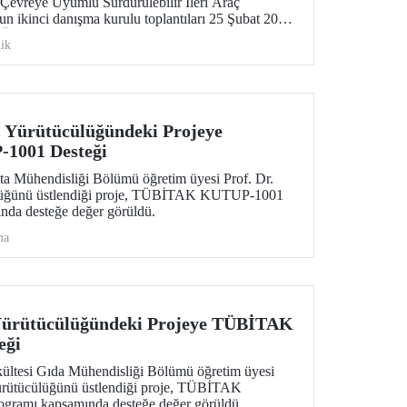
evreye Uyumlu Sürdürülebilir İleri Araç
un ikinci danışma kurulu toplantıları 25 Şubat 2026
k Üniversitesi, Süleyman Demirel Kültür Merkezi,
ik
.
 Yürütücülüğündeki Projeye
001 Desteği
ita Mühendisliği Bölümü öğretim üyesi Prof. Dr.
ülüğünü üstlendiği proje, TÜBİTAK KUTUP-1001
nda desteğe değer görüldü.
ma
Yürütücülüğündeki Projeye TÜBİTAK
eği
ültesi Gıda Mühendisliği Bölümü öğretim üyesi
 yürütücülüğünü üstlendiği proje, TÜBİTAK
ramı kapsamında desteğe değer görüldü.