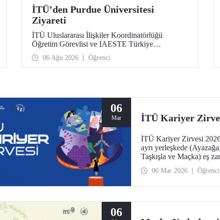
İTÜ’den Purdue Üniversitesi
Ziyareti
İTÜ Uluslararası İlişkiler Koordinatörlüğü
Öğretim Görevlisi ve IAESTE Türkiye
Sorumlusu Cahit Okan, akademik ilişkileri ve iş
06 Ağu 2026
Öğrenci
birliğini geliştirmek amacıyla 20-27 Temmuz
tarihlerinde ABD’de dünyanın önde gelen
araştırma üniversitelerinden Purdue Üniversitesi
başta olmak üzere bir dizi ziyarette bulundu.
06
İTÜ Kariyer Zirve
Mar
İTÜ Kariyer Zirvesi 2026 
ayrı yerleşkede (Ayazağ
Taşkışla ve Maçka) eş za
06 Mar 2026
Öğrenci
06