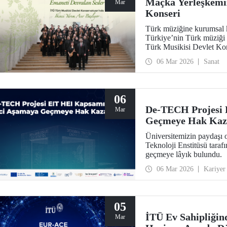
Maçka Yerleşkemi
Mar
Konseri
Türk müziğine kurumsal 
Türkiye’nin Türk müziği e
Türk Musikisi Devlet Kon
Sesler” konseriyle adım at
06 Mar 2026
Sanat
06
De-TECH Projesi 
Mar
Geçmeye Hak Kaz
Üniversitemizin paydaşı
Teknoloji Enstitüsü tara
geçmeye lâyık bulundu.
06 Mar 2026
Kariyer
05
İTÜ Ev Sahipliği
Mar