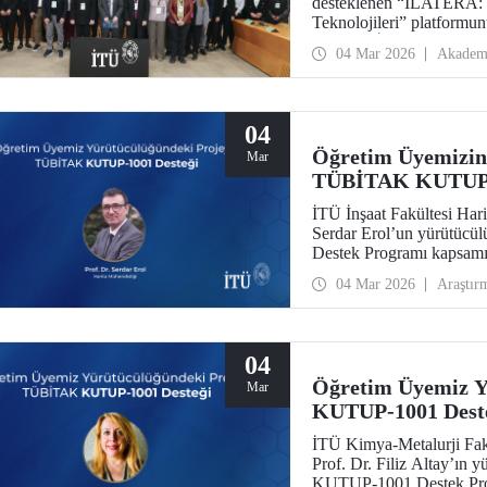
desteklenen “İLATERA: Ç
Teknolojileri” platformun
tarihinde İstanbul Tekni
04 Mar 2026
Akadem
Senato Salonunda yapıldı
04
Öğretim Üyemizin
Mar
TÜBİTAK KUTUP-1
İTÜ İnşaat Fakültesi Har
Serdar Erol’un yürütüc
Destek Programı kapsamı
04 Mar 2026
Araştır
04
Öğretim Üyemiz 
Mar
KUTUP-1001 Dest
İTÜ Kimya-Metalurji Fak
Prof. Dr. Filiz Altay’ın
KUTUP-1001 Destek Prog