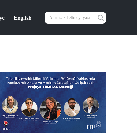
ye
English