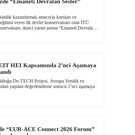
zde “Emaneti Devralan Sesler”
kimlik kazandırmak amacıyla kurulan ve
ğitimi veren ilk devlet konservatuarı olan İTÜ
servatuarı, ikinci yarım asrına “Emaneti Devralan
tı.
EIT HEI Kapsamında 2’nci Aşamaya
andı
 olduğu De-TECH Projesi, Avrupa Yenilik ve
fından yapılan değerlendirme sonucu 2’nci aşamaya
nde “EUR-ACE Connect 2026 Forum”