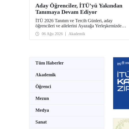
Aday Öğrenciler, İTÜ’yü Yakından
Tanımaya Devam Ediyor
İTÜ 2026 Tanıtım ve Tercih Günleri, aday
öğrencileri ve ailelerini Ayazağa Yerleşkemizde
ağırlamaya devam ediyor. Tanıtım ve Tercih
06 Ağu 2026
Akademik
Günleri 7 Ağustos’ta tamamlanacak, ilgili fakülte
ve birimler adaylara bilgi vermeye devam edecek.
Tüm Haberler
Akademik
Öğrenci
Mezun
Medya
Sanat