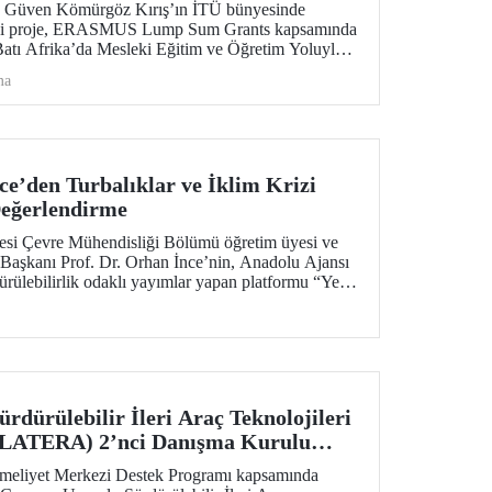
. Güven Kömürgöz Kırış’ın İTÜ bünyesinde
iği proje, ERASMUS Lump Sum Grants kapsamında
Batı Afrika’da Mesleki Eğitim ve Öğretim Yoluyla
bilir ve Yenilikçi Sürdürülebilir Teknolojilerin
ma
E VET)” projesi, 2 yıl süreyle 6 ülkeden
tülecek.
ce’den Turbalıklar ve İklim Krizi
Değerlendirme
tesi Çevre Mühendisliği Bölümü öğretim üyesi ve
Başkanı Prof. Dr. Orhan İnce’nin, Anadolu Ajansı
rülebilirlik odaklı yayımlar yapan platformu “Yeşil
im krizi konusundaki ayrıntılı söyleşisi kamuoyuyla
dürülebilir İleri Araç Teknolojileri
İLATERA) 2’nci Danışma Kurulu
iyet Merkezi Destek Programı kapsamında