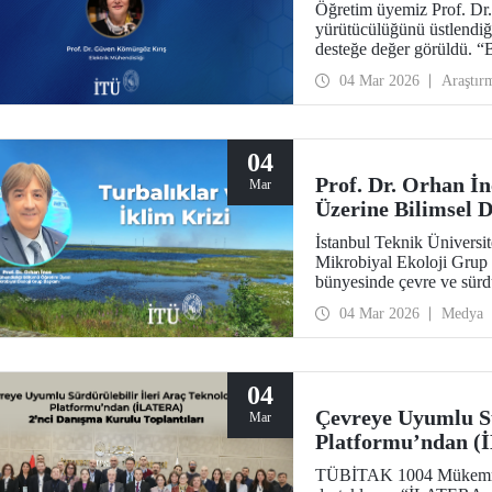
Öğretim üyemiz Prof. Dr
yürütücülüğünü üstlend
desteğe değer görüldü. “
Doğal Çevrelerde Yenilene
04 Mar 2026
Araştır
Teşvik Edilmesi (PRISTIN
paydaşlar tarafından yürü
04
Prof. Dr. Orhan İn
Mar
Üzerine Bilimsel 
İstanbul Teknik Üniversi
Mikrobiyal Ekoloji Grup 
bünyesinde çevre ve sürdü
Hat”ta, turbalıklar ve ikl
04 Mar 2026
Medya
buluştu.
04
Çevreye Uyumlu Sür
Mar
Platformu’ndan (
Toplantıları
TÜBİTAK 1004 Mükemmel