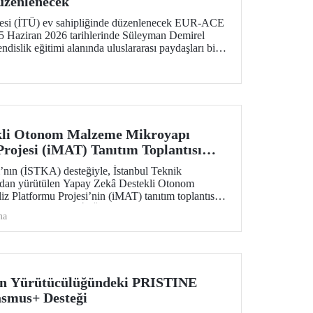
üzenlenecek
itesi (İTÜ) ev sahipliğinde düzenlenecek EUR-ACE
 Haziran 2026 tarihlerinde Süleyman Demirel
islik eğitimi alanında uluslararası paydaşları bir
kli Otonom Malzeme Mikroyapı
Projesi (iMAT) Tanıtım Toplantısı
’nın (İSTKA) desteğiyle, İstanbul Teknik
ından yürütülen Yapay Zekâ Destekli Otonom
 Platformu Projesi’nin (iMAT) tanıtım toplantısı
 Elif Canan Tuncer, İTÜ Rektörü Prof. Dr. Hasan
ma
urulu Üyesi ve Genel Sekreteri Dr. Ziya Taşkent
e Döküm Sanayicileri Derneği (TÜDÖKSAD) Genel
tılımıyla gerçekleştirildi.
in Yürütücülüğündeki PRISTINE
asmus+ Desteği