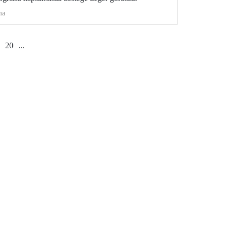
ma
20
...