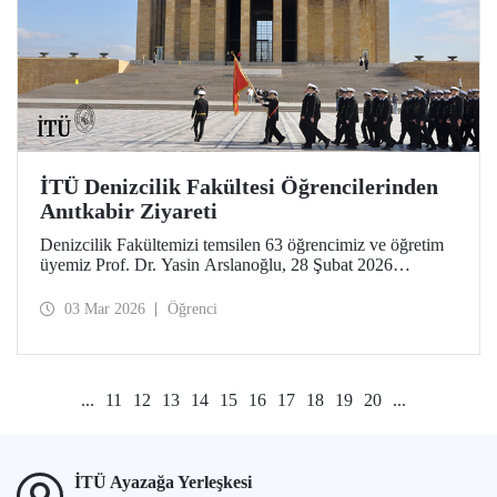
İTÜ Denizcilik Fakültesi Öğrencilerinden
Anıtkabir Ziyareti
Denizcilik Fakültemizi temsilen 63 öğrencimiz ve öğretim
üyemiz Prof. Dr. Yasin Arslanoğlu, 28 Şubat 2026
tarihinde Anıtkabir'e bir ziyarette bulundu. İTÜ’lüler, Gazi
Mustafa Kemal Atatürk’ün mozolesine çelenk bırakılması
03 Mar 2026
Öğrenci
ve anı defterinin imzalanmasının ardından Anıtkabir
Atatürk ve Kurtuluş Savaşı Müzesi’ni gezdi.
...
11
12
13
14
15
16
17
18
19
20
...
İTÜ Ayazağa Yerleşkesi