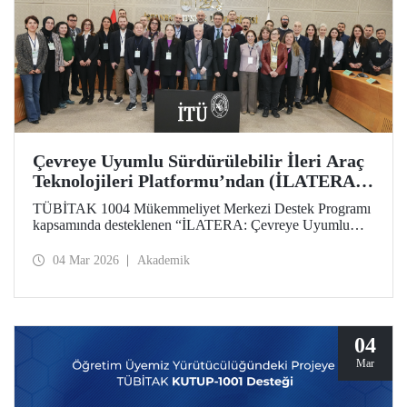
Çevreye Uyumlu Sürdürülebilir İleri Araç
Teknolojileri Platformu’ndan (İLATERA)
2’nci Danışma Kurulu Toplantıları
TÜBİTAK 1004 Mükemmeliyet Merkezi Destek Programı
kapsamında desteklenen “İLATERA: Çevreye Uyumlu
Sürdürülebilir İleri Araç Teknolojileri” platformunun ikinci
danışma kurulu toplantıları 25 Şubat 2026 tarihinde
04 Mar 2026
Akademik
İstanbul Teknik Üniversitesi, Süleyman Demirel Kültür
Merkezi, Senato Salonunda yapıldı.
04
Mar