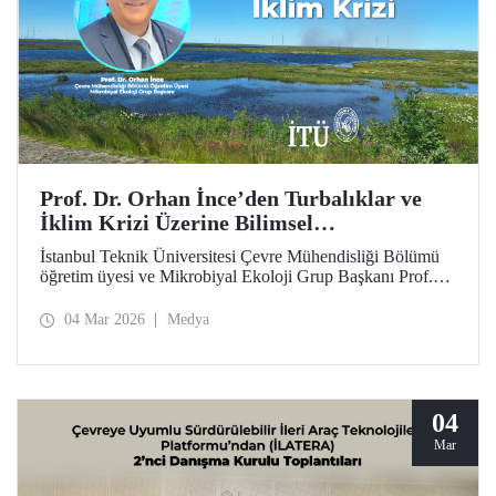
Prof. Dr. Orhan İnce’den Turbalıklar ve
İklim Krizi Üzerine Bilimsel
Değerlendirme
İstanbul Teknik Üniversitesi Çevre Mühendisliği Bölümü
öğretim üyesi ve Mikrobiyal Ekoloji Grup Başkanı Prof.
Dr. Orhan İnce’nin, Anadolu Ajansı bünyesinde çevre ve
sürdürülebilirlik odaklı yayımlar yapan platformu “Yeşil
04 Mar 2026
Medya
Hat”ta, turbalıklar ve iklim krizi konusundaki ayrıntılı
söyleşisi kamuoyuyla buluştu.
04
Mar