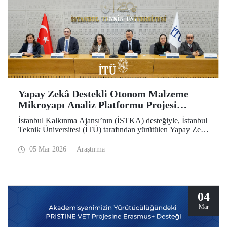
Yapay Zekâ Destekli Otonom Malzeme
Mikroyapı Analiz Platformu Projesi
(iMAT) Tanıtım Toplantısı Düzenlendi
İstanbul Kalkınma Ajansı’nın (İSTKA) desteğiyle, İstanbul
Teknik Üniversitesi (İTÜ) tarafından yürütülen Yapay Zekâ
Destekli Otonom Malzeme Mikroyapı Analiz Platformu
Projesi’nin (iMAT) tanıtım toplantısı İstanbul Vali
05 Mar 2026
Araştırma
Yardımcısı Elif Canan Tuncer, İTÜ Rektörü Prof. Dr.
Hasan Mandal, İSTKA Yönetim Kurulu Üyesi ve Genel
Sekreteri Dr. Ziya Taşkent ve proje ortağı Türkiye Döküm
Sanayicileri Derneği (TÜDÖKSAD) Genel Sekreteri
Tunçağ Şen’in katılımıyla gerçekleştirildi.
04
Mar