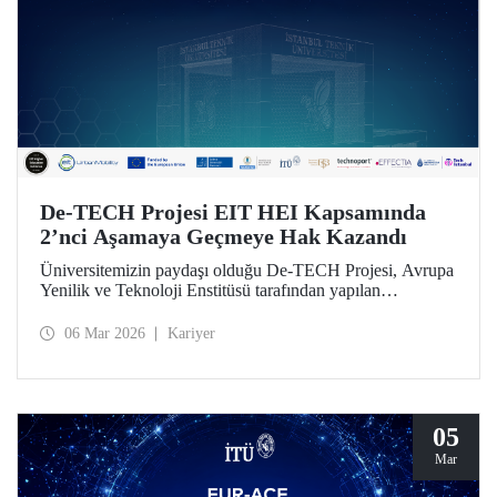
De-TECH Projesi EIT HEI Kapsamında
2’nci Aşamaya Geçmeye Hak Kazandı
Üniversitemizin paydaşı olduğu De-TECH Projesi, Avrupa
Yenilik ve Teknoloji Enstitüsü tarafından yapılan
değerlendirme sonucu 2’nci aşamaya geçmeye lâyık
bulundu.
06 Mar 2026
Kariyer
05
Mar