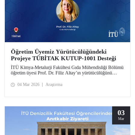
Öğretim Üyemiz Yürütücülüğündeki
Projeye TÜBİTAK KUTUP-1001 Desteği
İTÜ Kimya-Metalurji Fakültesi Gıda Mühendisliği Bölümü
öğretim üyesi Prof. Dr. Filiz Altay’ın yürütücülüğünü
üstlendiği proje, TÜBİTAK KUTUP-1001 Destek
Programı kapsamında desteğe değer görüldü.
04 Mar 2026
Araştırma
03
Mar