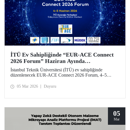
İTÜ Ev Sahipliğinde “EUR-ACE Connect
2026 Forum” Haziran Ayında
Düzenlenecek
İstanbul Teknik Üniversitesi (İTÜ) ev sahipliğinde
düzenlenecek EUR-ACE Connect 2026 Forum, 4–5
Haziran 2026 tarihlerinde Süleyman Demirel Kültür
Merkezi’nde mühendislik eğitimi alanında uluslararası
05 Mar 2026
Duyuru
paydaşları bir araya getirecek.
05
Mar