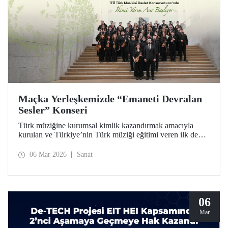
Maçka Yerleşkemizde “Emaneti Devralan
Sesler” Konseri
Türk müziğine kurumsal kimlik kazandırmak amacıyla
kurulan ve Türkiye’nin Türk müziği eğitimi veren ilk devlet
konservatuarı olan İTÜ Türk Musikisi Devlet
Konservatuarı, ikinci yarım asrına “Emaneti Devralan
06 Mar 2026
Sanat
Sesler” konseriyle adım attı.
06
Mar