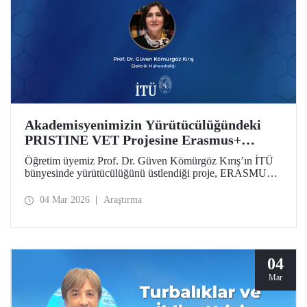
Akademisyenimizin Yürütücülüğündeki
PRISTINE VET Projesine Erasmus+
Desteği
Öğretim üyemiz Prof. Dr. Güven Kömürgöz Kırış’ın İTÜ
bünyesinde yürütücülüğünü üstlendiği proje, ERASMUS
Lump Sum Grants kapsamında desteğe değer görüldü.
“Batı Afrika’da Mesleki Eğitim ve Öğretim Yoluyla Doğal
04 Mar 2026
Araştırma
Çevrelerde Yenilenebilir ve Yenilikçi Sürdürülebilir
Teknolojilerin Teşvik Edilmesi (PRISTINE VET)” projesi,
2 yıl süreyle 6 ülkeden paydaşlar tarafından yürütülecek.
04
Mar