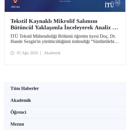
Tekstil Kaynaklı Mikrolif Salımını
Bütüncül Yaklaşımla İnceleyerek Analiz ve
Azaltım Stratejileri Geliştirecek Projeye
İTÜ Tekstil Mühendisliği Bölümü öğretim üyesi Doç. Dr.
TÜBİTAK Desteği
Hande Sezgin'in yürütücülüğünü üstlendiği “Sürdürülebilir
Pamuk ve Polyester Esaslı Tekstil Ürünlerinde Kullanım
Koşullarına Bağlı Mikrolif Salımı: Aşınma, UV Maruziyeti
05 Ağu 2026
Akademik
ve Yıkama Döngülerinin Bütünsel Analizi ve Azaltım
Stratejilerinin Geliştirilmesi” başlıklı proje, TÜBİTAK
2515 – COST Aksiyon Üyeleri Ar-Ge Destek Programı
kapsamında desteklenmeye hak kazandı.
Tüm Haberler
Akademik
Öğrenci
Mezun