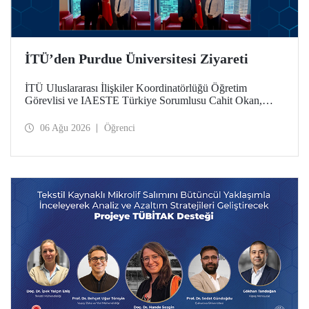
İTÜ’den Purdue Üniversitesi Ziyareti
İTÜ Uluslararası İlişkiler Koordinatörlüğü Öğretim
Görevlisi ve IAESTE Türkiye Sorumlusu Cahit Okan,
akademik ilişkileri ve iş birliğini geliştirmek amacıyla 20-27
Temmuz tarihlerinde ABD’de dünyanın önde gelen
06 Ağu 2026
Öğrenci
araştırma üniversitelerinden Purdue Üniversitesi başta
olmak üzere bir dizi ziyarette bulundu.