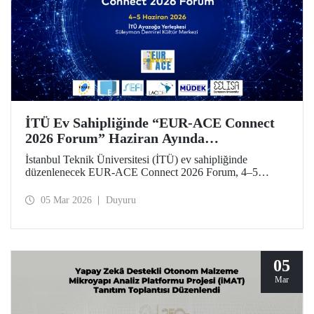
İTÜ Ev Sahipliğinde “EUR-ACE Connect
2026 Forum” Haziran Ayında
Düzenlenecek
İstanbul Teknik Üniversitesi (İTÜ) ev sahipliğinde
düzenlenecek EUR-ACE Connect 2026 Forum, 4–5
Haziran 2026 tarihlerinde Süleyman Demirel Kültür
Merkezi’nde mühendislik eğitimi alanında uluslararası
05 Mar 2026
Duyuru
paydaşları bir araya getirecek.
05
Mar