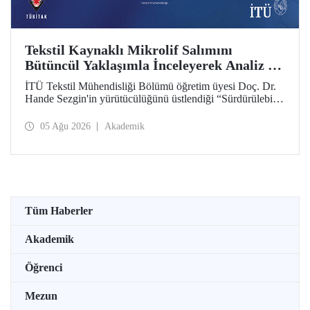
Tekstil Kaynaklı Mikrolif Salımını
Bütüncül Yaklaşımla İnceleyerek Analiz ve
Azaltım Stratejileri Geliştirecek Projeye
İTÜ Tekstil Mühendisliği Bölümü öğretim üyesi Doç. Dr.
TÜBİTAK Desteği
Hande Sezgin'in yürütücülüğünü üstlendiği “Sürdürülebilir
Pamuk ve Polyester Esaslı Tekstil Ürünlerinde Kullanım
Koşullarına Bağlı Mikrolif Salımı: Aşınma, UV Maruziyeti
05 Ağu 2026
Akademik
ve Yıkama Döngülerinin Bütünsel Analizi ve Azaltım
Stratejilerinin Geliştirilmesi” başlıklı proje, TÜBİTAK
2515 – COST Aksiyon Üyeleri Ar-Ge Destek Programı
kapsamında desteklenmeye hak kazandı.
Tüm Haberler
Akademik
Öğrenci
Mezun