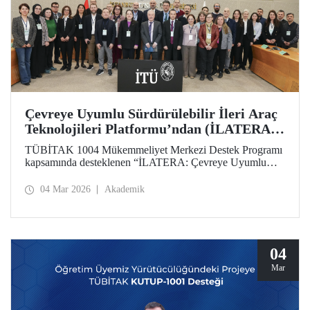
Çevreye Uyumlu Sürdürülebilir İleri Araç
Teknolojileri Platformu’ndan (İLATERA)
2’nci Danışma Kurulu Toplantıları
TÜBİTAK 1004 Mükemmeliyet Merkezi Destek Programı
kapsamında desteklenen “İLATERA: Çevreye Uyumlu
Sürdürülebilir İleri Araç Teknolojileri” platformunun ikinci
danışma kurulu toplantıları 25 Şubat 2026 tarihinde
04 Mar 2026
Akademik
İstanbul Teknik Üniversitesi, Süleyman Demirel Kültür
Merkezi, Senato Salonunda yapıldı.
04
Mar