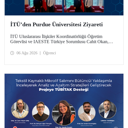
İTÜ’den Purdue Üniversitesi Ziyareti
İTÜ Uluslararası İlişkiler Koordinatörlüğü Öğretim
Görevlisi ve IAESTE Türkiye Sorumlusu Cahit Okan,
akademik ilişkileri ve iş birliğini geliştirmek amacıyla 20-27
Temmuz tarihlerinde ABD’de dünyanın önde gelen
06 Ağu 2026
Öğrenci
araştırma üniversitelerinden Purdue Üniversitesi başta
olmak üzere bir dizi ziyarette bulundu.