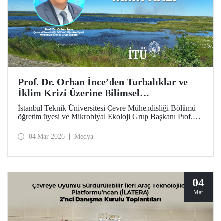
Prof. Dr. Orhan İnce’den Turbalıklar ve
İklim Krizi Üzerine Bilimsel
Değerlendirme
İstanbul Teknik Üniversitesi Çevre Mühendisliği Bölümü
öğretim üyesi ve Mikrobiyal Ekoloji Grup Başkanı Prof.
Dr. Orhan İnce’nin, Anadolu Ajansı bünyesinde çevre ve
sürdürülebilirlik odaklı yayımlar yapan platformu “Yeşil
04 Mar 2026
Medya
Hat”ta, turbalıklar ve iklim krizi konusundaki ayrıntılı
söyleşisi kamuoyuyla buluştu.
04
Mar