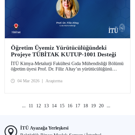
Öğretim Üyemiz Yürütücülüğündeki
Projeye TÜBİTAK KUTUP-1001 Desteği
İTÜ Kimya-Metalurji Fakültesi Gıda Mühendisliği Bölümü
öğretim üyesi Prof. Dr. Filiz Altay’ın yürütücülüğünü
üstlendiği proje, TÜBİTAK KUTUP-1001 Destek
Programı kapsamında desteğe değer görüldü.
04 Mar 2026
Araştırma
...
11
12
13
14
15
16
17
18
19
20
...
İTÜ Ayazağa Yerleşkesi