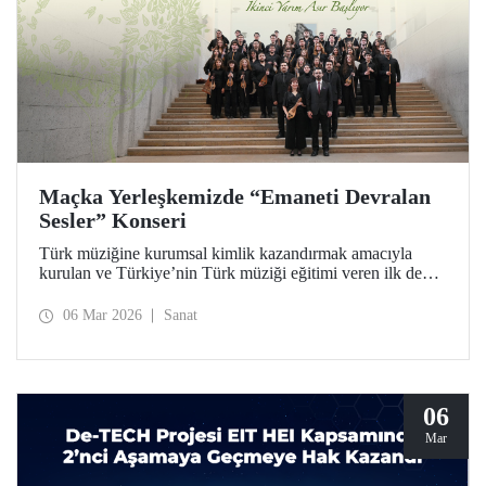
Maçka Yerleşkemizde “Emaneti Devralan
Sesler” Konseri
Türk müziğine kurumsal kimlik kazandırmak amacıyla
kurulan ve Türkiye’nin Türk müziği eğitimi veren ilk devlet
konservatuarı olan İTÜ Türk Musikisi Devlet
Konservatuarı, ikinci yarım asrına “Emaneti Devralan
06 Mar 2026
Sanat
Sesler” konseriyle adım attı.
06
Mar