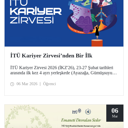
İTÜ Kariyer Zirvesi’nden Bir İlk
İTÜ Kariyer Zirvesi 2026 (İKZ'26), 23-27 Şubat tarihleri
arasında ilk kez 4 ayrı yerleşkede (Ayazağa, Gümüşsuyu
Prof. Dr. Necmettin Erbakan, Taşkışla ve Maçka) eş
zamanlı düzenlendi.
06 Mar 2026
Öğrenci
06
Mar