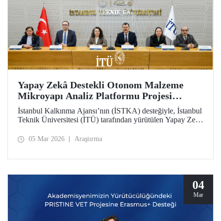
Yapay Zekâ Destekli Otonom Malzeme
Mikroyapı Analiz Platformu Projesi
(iMAT) Tanıtım Toplantısı Düzenlendi
İstanbul Kalkınma Ajansı’nın (İSTKA) desteğiyle, İstanbul
Teknik Üniversitesi (İTÜ) tarafından yürütülen Yapay Zekâ
Destekli Otonom Malzeme Mikroyapı Analiz Platformu
Projesi’nin (iMAT) tanıtım toplantısı İstanbul Vali
05 Mar 2026
Araştırma
Yardımcısı Elif Canan Tuncer, İTÜ Rektörü Prof. Dr.
Hasan Mandal, İSTKA Yönetim Kurulu Üyesi ve Genel
Sekreteri Dr. Ziya Taşkent ve proje ortağı Türkiye Döküm
Sanayicileri Derneği (TÜDÖKSAD) Genel Sekreteri
Tunçağ Şen’in katılımıyla gerçekleştirildi.
04
Mar