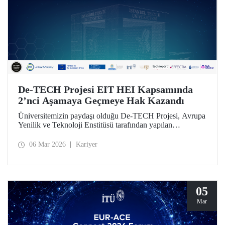
De-TECH Projesi EIT HEI Kapsamında
2’nci Aşamaya Geçmeye Hak Kazandı
Üniversitemizin paydaşı olduğu De-TECH Projesi, Avrupa
Yenilik ve Teknoloji Enstitüsü tarafından yapılan
değerlendirme sonucu 2’nci aşamaya geçmeye lâyık
bulundu.
06 Mar 2026
Kariyer
05
Mar