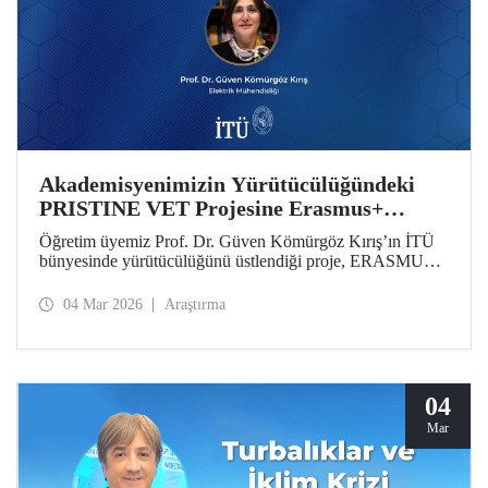
Akademisyenimizin Yürütücülüğündeki
PRISTINE VET Projesine Erasmus+
Desteği
Öğretim üyemiz Prof. Dr. Güven Kömürgöz Kırış’ın İTÜ
bünyesinde yürütücülüğünü üstlendiği proje, ERASMUS
Lump Sum Grants kapsamında desteğe değer görüldü.
“Batı Afrika’da Mesleki Eğitim ve Öğretim Yoluyla Doğal
04 Mar 2026
Araştırma
Çevrelerde Yenilenebilir ve Yenilikçi Sürdürülebilir
Teknolojilerin Teşvik Edilmesi (PRISTINE VET)” projesi,
2 yıl süreyle 6 ülkeden paydaşlar tarafından yürütülecek.
04
Mar