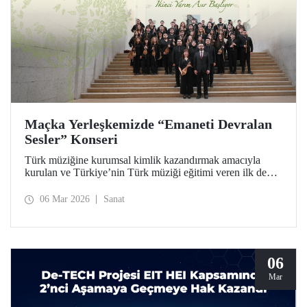
Maçka Yerleşkemizde “Emaneti Devralan
Sesler” Konseri
Türk müziğine kurumsal kimlik kazandırmak amacıyla
kurulan ve Türkiye’nin Türk müziği eğitimi veren ilk devlet
konservatuarı olan İTÜ Türk Musikisi Devlet
Konservatuarı, ikinci yarım asrına “Emaneti Devralan
06 Mar 2026
Sanat
Sesler” konseriyle adım attı.
06
Mar