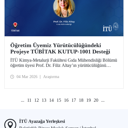
Öğretim Üyemiz Yürütücülüğündeki
Projeye TÜBİTAK KUTUP-1001 Desteği
İTÜ Kimya-Metalurji Fakültesi Gıda Mühendisliği Bölümü
öğretim üyesi Prof. Dr. Filiz Altay’ın yürütücülüğünü
üstlendiği proje, TÜBİTAK KUTUP-1001 Destek
Programı kapsamında desteğe değer görüldü.
04 Mar 2026
Araştırma
...
11
12
13
14
15
16
17
18
19
20
...
İTÜ Ayazağa Yerleşkesi