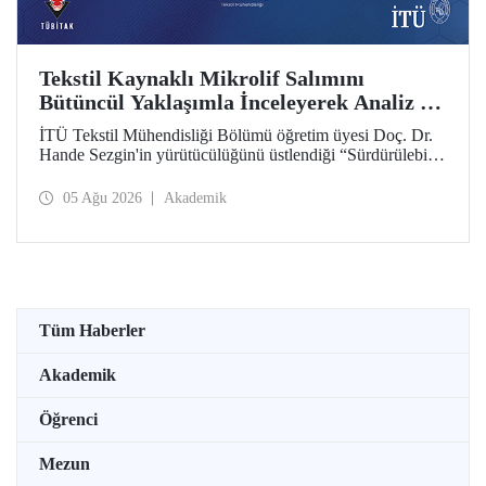
Tekstil Kaynaklı Mikrolif Salımını
Bütüncül Yaklaşımla İnceleyerek Analiz ve
Azaltım Stratejileri Geliştirecek Projeye
İTÜ Tekstil Mühendisliği Bölümü öğretim üyesi Doç. Dr.
TÜBİTAK Desteği
Hande Sezgin'in yürütücülüğünü üstlendiği “Sürdürülebilir
Pamuk ve Polyester Esaslı Tekstil Ürünlerinde Kullanım
Koşullarına Bağlı Mikrolif Salımı: Aşınma, UV Maruziyeti
05 Ağu 2026
Akademik
ve Yıkama Döngülerinin Bütünsel Analizi ve Azaltım
Stratejilerinin Geliştirilmesi” başlıklı proje, TÜBİTAK
2515 – COST Aksiyon Üyeleri Ar-Ge Destek Programı
kapsamında desteklenmeye hak kazandı.
Tüm Haberler
Akademik
Öğrenci
Mezun