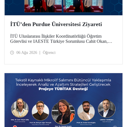
İTÜ’den Purdue Üniversitesi Ziyareti
İTÜ Uluslararası İlişkiler Koordinatörlüğü Öğretim
Görevlisi ve IAESTE Türkiye Sorumlusu Cahit Okan,
akademik ilişkileri ve iş birliğini geliştirmek amacıyla 20-27
Temmuz tarihlerinde ABD’de dünyanın önde gelen
06 Ağu 2026
Öğrenci
araştırma üniversitelerinden Purdue Üniversitesi başta
olmak üzere bir dizi ziyarette bulundu.