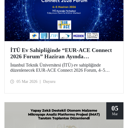
İTÜ Ev Sahipliğinde “EUR-ACE Connect
2026 Forum” Haziran Ayında
Düzenlenecek
İstanbul Teknik Üniversitesi (İTÜ) ev sahipliğinde
düzenlenecek EUR-ACE Connect 2026 Forum, 4–5
Haziran 2026 tarihlerinde Süleyman Demirel Kültür
Merkezi’nde mühendislik eğitimi alanında uluslararası
05 Mar 2026
Duyuru
paydaşları bir araya getirecek.
05
Mar