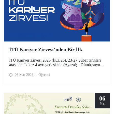
İTÜ Kariyer Zirvesi’nden Bir İlk
İTÜ Kariyer Zirvesi 2026 (İKZ'26), 23-27 Şubat tarihleri
arasında ilk kez 4 ayrı yerleşkede (Ayazağa, Gümüşsuyu
Prof. Dr. Necmettin Erbakan, Taşkışla ve Maçka) eş
zamanlı düzenlendi.
06 Mar 2026
Öğrenci
06
Mar