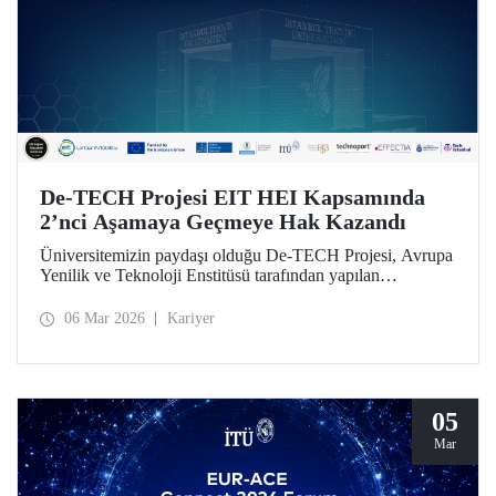
De-TECH Projesi EIT HEI Kapsamında
2’nci Aşamaya Geçmeye Hak Kazandı
Üniversitemizin paydaşı olduğu De-TECH Projesi, Avrupa
Yenilik ve Teknoloji Enstitüsü tarafından yapılan
değerlendirme sonucu 2’nci aşamaya geçmeye lâyık
bulundu.
06 Mar 2026
Kariyer
05
Mar