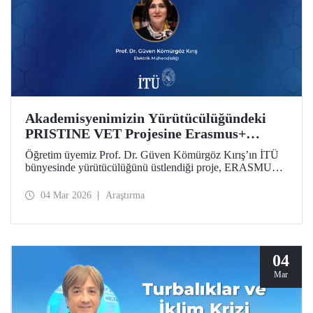
Akademisyenimizin Yürütücülüğündeki
PRISTINE VET Projesine Erasmus+
Desteği
Öğretim üyemiz Prof. Dr. Güven Kömürgöz Kırış’ın İTÜ
bünyesinde yürütücülüğünü üstlendiği proje, ERASMUS
Lump Sum Grants kapsamında desteğe değer görüldü.
“Batı Afrika’da Mesleki Eğitim ve Öğretim Yoluyla Doğal
04 Mar 2026
Araştırma
Çevrelerde Yenilenebilir ve Yenilikçi Sürdürülebilir
Teknolojilerin Teşvik Edilmesi (PRISTINE VET)” projesi,
2 yıl süreyle 6 ülkeden paydaşlar tarafından yürütülecek.
04
Mar