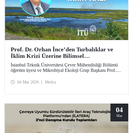
Prof. Dr. Orhan İnce’den Turbalıklar ve
İklim Krizi Üzerine Bilimsel
Değerlendirme
İstanbul Teknik Üniversitesi Çevre Mühendisliği Bölümü
öğretim üyesi ve Mikrobiyal Ekoloji Grup Başkanı Prof.
Dr. Orhan İnce’nin, Anadolu Ajansı bünyesinde çevre ve
sürdürülebilirlik odaklı yayımlar yapan platformu “Yeşil
04 Mar 2026
Medya
Hat”ta, turbalıklar ve iklim krizi konusundaki ayrıntılı
söyleşisi kamuoyuyla buluştu.
04
Mar