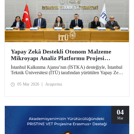
Yapay Zekâ Destekli Otonom Malzeme
Mikroyapı Analiz Platformu Projesi
(iMAT) Tanıtım Toplantısı Düzenlendi
İstanbul Kalkınma Ajansı’nın (İSTKA) desteğiyle, İstanbul
Teknik Üniversitesi (İTÜ) tarafından yürütülen Yapay Zekâ
Destekli Otonom Malzeme Mikroyapı Analiz Platformu
Projesi’nin (iMAT) tanıtım toplantısı İstanbul Vali
05 Mar 2026
Araştırma
Yardımcısı Elif Canan Tuncer, İTÜ Rektörü Prof. Dr.
Hasan Mandal, İSTKA Yönetim Kurulu Üyesi ve Genel
Sekreteri Dr. Ziya Taşkent ve proje ortağı Türkiye Döküm
Sanayicileri Derneği (TÜDÖKSAD) Genel Sekreteri
Tunçağ Şen’in katılımıyla gerçekleştirildi.
04
Mar