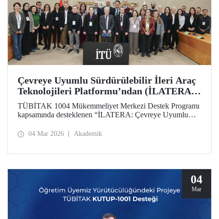
Çevreye Uyumlu Sürdürülebilir İleri Araç
Teknolojileri Platformu’ndan (İLATERA)
2’nci Danışma Kurulu Toplantıları
TÜBİTAK 1004 Mükemmeliyet Merkezi Destek Programı
kapsamında desteklenen “İLATERA: Çevreye Uyumlu
Sürdürülebilir İleri Araç Teknolojileri” platformunun ikinci
danışma kurulu toplantıları 25 Şubat 2026 tarihinde
04 Mar 2026
Akademik
İstanbul Teknik Üniversitesi, Süleyman Demirel Kültür
Merkezi, Senato Salonunda yapıldı.
04
Mar