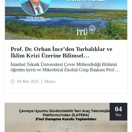
Prof. Dr. Orhan İnce’den Turbalıklar ve
İklim Krizi Üzerine Bilimsel
Değerlendirme
İstanbul Teknik Üniversitesi Çevre Mühendisliği Bölümü
öğretim üyesi ve Mikrobiyal Ekoloji Grup Başkanı Prof.
Dr. Orhan İnce’nin, Anadolu Ajansı bünyesinde çevre ve
sürdürülebilirlik odaklı yayımlar yapan platformu “Yeşil
04 Mar 2026
Medya
Hat”ta, turbalıklar ve iklim krizi konusundaki ayrıntılı
söyleşisi kamuoyuyla buluştu.
04
Mar