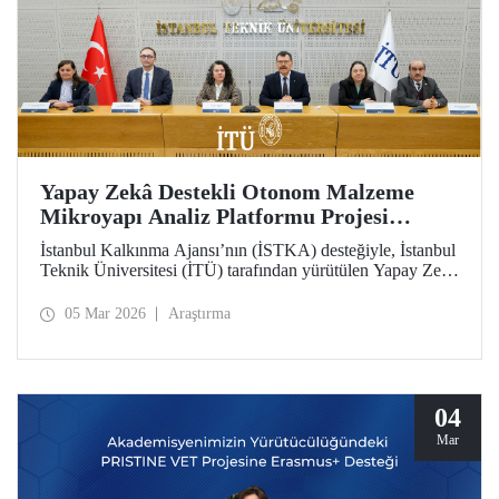
Yapay Zekâ Destekli Otonom Malzeme
Mikroyapı Analiz Platformu Projesi
(iMAT) Tanıtım Toplantısı Düzenlendi
İstanbul Kalkınma Ajansı’nın (İSTKA) desteğiyle, İstanbul
Teknik Üniversitesi (İTÜ) tarafından yürütülen Yapay Zekâ
Destekli Otonom Malzeme Mikroyapı Analiz Platformu
Projesi’nin (iMAT) tanıtım toplantısı İstanbul Vali
05 Mar 2026
Araştırma
Yardımcısı Elif Canan Tuncer, İTÜ Rektörü Prof. Dr.
Hasan Mandal, İSTKA Yönetim Kurulu Üyesi ve Genel
Sekreteri Dr. Ziya Taşkent ve proje ortağı Türkiye Döküm
Sanayicileri Derneği (TÜDÖKSAD) Genel Sekreteri
Tunçağ Şen’in katılımıyla gerçekleştirildi.
04
Mar