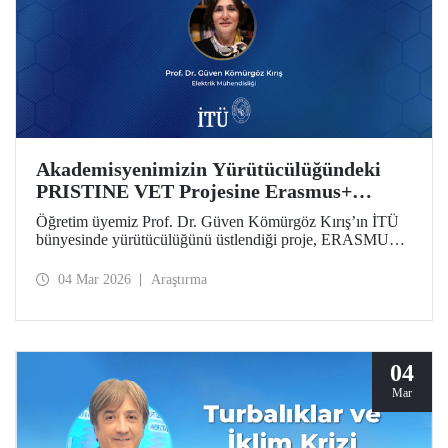
Akademisyenimizin Yürütücülüğündeki
PRISTINE VET Projesine Erasmus+
Desteği
Öğretim üyemiz Prof. Dr. Güven Kömürgöz Kırış’ın İTÜ
bünyesinde yürütücülüğünü üstlendiği proje, ERASMUS
Lump Sum Grants kapsamında desteğe değer görüldü.
“Batı Afrika’da Mesleki Eğitim ve Öğretim Yoluyla Doğal
04 Mar 2026
Araştırma
Çevrelerde Yenilenebilir ve Yenilikçi Sürdürülebilir
Teknolojilerin Teşvik Edilmesi (PRISTINE VET)” projesi,
2 yıl süreyle 6 ülkeden paydaşlar tarafından yürütülecek.
04
Mar