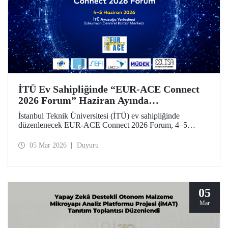
İTÜ Ev Sahipliğinde “EUR-ACE Connect
2026 Forum” Haziran Ayında
Düzenlenecek
İstanbul Teknik Üniversitesi (İTÜ) ev sahipliğinde
düzenlenecek EUR-ACE Connect 2026 Forum, 4–5
Haziran 2026 tarihlerinde Süleyman Demirel Kültür
Merkezi’nde mühendislik eğitimi alanında uluslararası
05 Mar 2026
Duyuru
paydaşları bir araya getirecek.
05
Mar