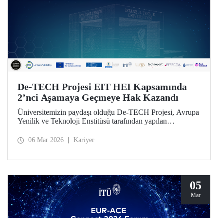
De-TECH Projesi EIT HEI Kapsamında
2’nci Aşamaya Geçmeye Hak Kazandı
Üniversitemizin paydaşı olduğu De-TECH Projesi, Avrupa
Yenilik ve Teknoloji Enstitüsü tarafından yapılan
değerlendirme sonucu 2’nci aşamaya geçmeye lâyık
bulundu.
06 Mar 2026
Kariyer
05
Mar