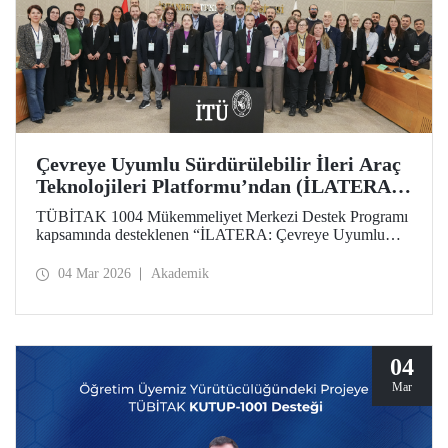
Çevreye Uyumlu Sürdürülebilir İleri Araç
Teknolojileri Platformu’ndan (İLATERA)
2’nci Danışma Kurulu Toplantıları
TÜBİTAK 1004 Mükemmeliyet Merkezi Destek Programı
kapsamında desteklenen “İLATERA: Çevreye Uyumlu
Sürdürülebilir İleri Araç Teknolojileri” platformunun ikinci
danışma kurulu toplantıları 25 Şubat 2026 tarihinde
04 Mar 2026
Akademik
İstanbul Teknik Üniversitesi, Süleyman Demirel Kültür
Merkezi, Senato Salonunda yapıldı.
04
Mar