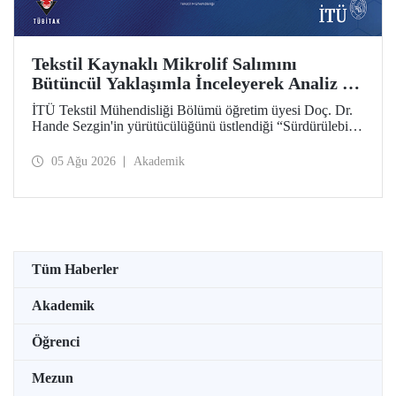
Tekstil Kaynaklı Mikrolif Salımını
Bütüncül Yaklaşımla İnceleyerek Analiz ve
Azaltım Stratejileri Geliştirecek Projeye
İTÜ Tekstil Mühendisliği Bölümü öğretim üyesi Doç. Dr.
TÜBİTAK Desteği
Hande Sezgin'in yürütücülüğünü üstlendiği “Sürdürülebilir
Pamuk ve Polyester Esaslı Tekstil Ürünlerinde Kullanım
Koşullarına Bağlı Mikrolif Salımı: Aşınma, UV Maruziyeti
05 Ağu 2026
Akademik
ve Yıkama Döngülerinin Bütünsel Analizi ve Azaltım
Stratejilerinin Geliştirilmesi” başlıklı proje, TÜBİTAK
2515 – COST Aksiyon Üyeleri Ar-Ge Destek Programı
kapsamında desteklenmeye hak kazandı.
Tüm Haberler
Akademik
Öğrenci
Mezun