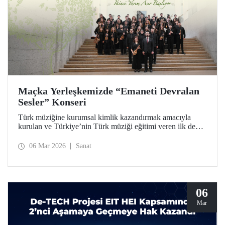
Maçka Yerleşkemizde “Emaneti Devralan
Sesler” Konseri
Türk müziğine kurumsal kimlik kazandırmak amacıyla
kurulan ve Türkiye’nin Türk müziği eğitimi veren ilk devlet
konservatuarı olan İTÜ Türk Musikisi Devlet
Konservatuarı, ikinci yarım asrına “Emaneti Devralan
06 Mar 2026
Sanat
Sesler” konseriyle adım attı.
06
Mar