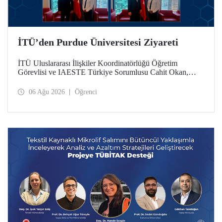
İTÜ’den Purdue Üniversitesi Ziyareti
İTÜ Uluslararası İlişkiler Koordinatörlüğü Öğretim
Görevlisi ve IAESTE Türkiye Sorumlusu Cahit Okan,
akademik ilişkileri ve iş birliğini geliştirmek amacıyla 20-27
Temmuz tarihlerinde ABD’de dünyanın önde gelen
06 Ağu 2026
Öğrenci
araştırma üniversitelerinden Purdue Üniversitesi başta
olmak üzere bir dizi ziyarette bulundu.