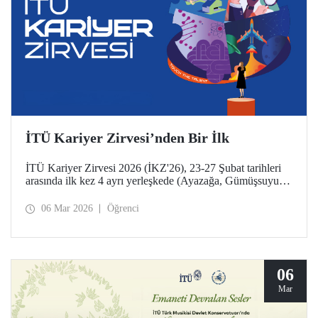
İTÜ Kariyer Zirvesi’nden Bir İlk
İTÜ Kariyer Zirvesi 2026 (İKZ'26), 23-27 Şubat tarihleri
arasında ilk kez 4 ayrı yerleşkede (Ayazağa, Gümüşsuyu
Prof. Dr. Necmettin Erbakan, Taşkışla ve Maçka) eş
zamanlı düzenlendi.
06 Mar 2026
Öğrenci
06
Mar