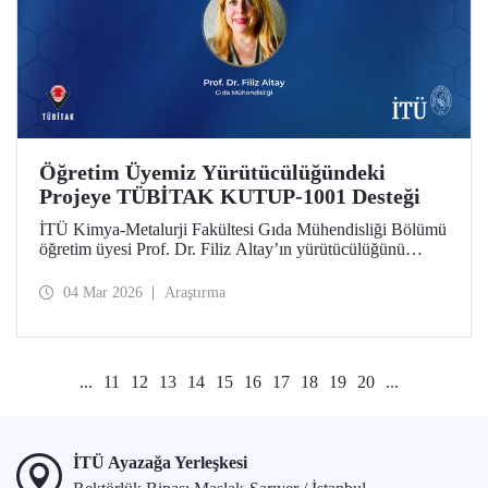
Öğretim Üyemiz Yürütücülüğündeki
Projeye TÜBİTAK KUTUP-1001 Desteği
İTÜ Kimya-Metalurji Fakültesi Gıda Mühendisliği Bölümü
öğretim üyesi Prof. Dr. Filiz Altay’ın yürütücülüğünü
üstlendiği proje, TÜBİTAK KUTUP-1001 Destek
Programı kapsamında desteğe değer görüldü.
04 Mar 2026
Araştırma
...
11
12
13
14
15
16
17
18
19
20
...
İTÜ Ayazağa Yerleşkesi