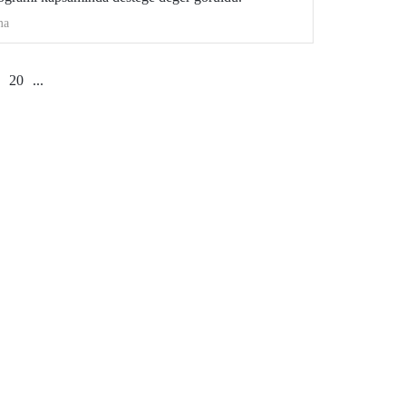
ma
20
...