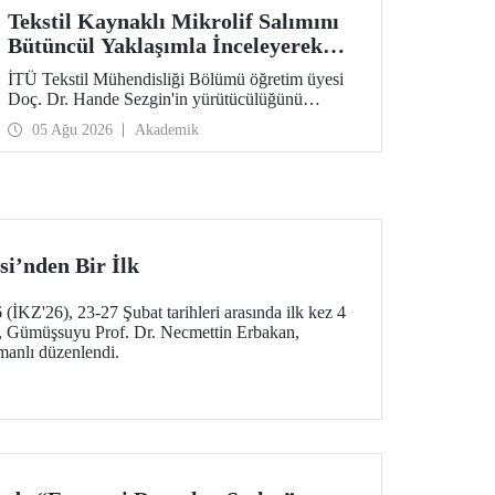
Tekstil Kaynaklı Mikrolif Salımını
Bütüncül Yaklaşımla İnceleyerek
Analiz ve Azaltım Stratejileri
İTÜ Tekstil Mühendisliği Bölümü öğretim üyesi
Geliştirecek Projeye TÜBİTAK
Doç. Dr. Hande Sezgin'in yürütücülüğünü
Desteği
üstlendiği “Sürdürülebilir Pamuk ve Polyester
05 Ağu 2026
Akademik
Esaslı Tekstil Ürünlerinde Kullanım Koşullarına
Bağlı Mikrolif Salımı: Aşınma, UV Maruziyeti ve
Yıkama Döngülerinin Bütünsel Analizi ve
Azaltım Stratejilerinin Geliştirilmesi” başlıklı
proje, TÜBİTAK 2515 – COST Aksiyon Üyeleri
Ar-Ge Destek Programı kapsamında
desteklenmeye hak kazandı.
si’nden Bir İlk
(İKZ'26), 23-27 Şubat tarihleri arasında ilk kez 4
a, Gümüşsuyu Prof. Dr. Necmettin Erbakan,
manlı düzenlendi.