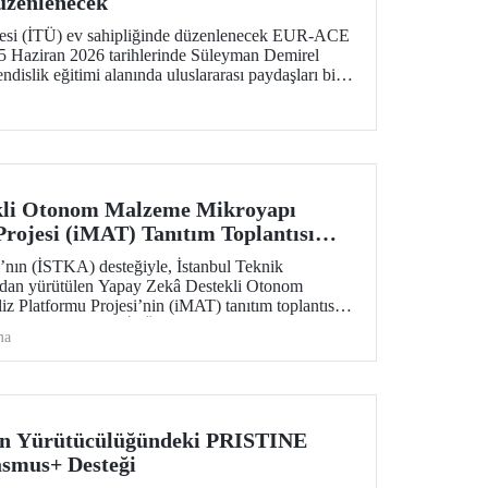
üzenlenecek
itesi (İTÜ) ev sahipliğinde düzenlenecek EUR-ACE
 Haziran 2026 tarihlerinde Süleyman Demirel
islik eğitimi alanında uluslararası paydaşları bir
kli Otonom Malzeme Mikroyapı
Projesi (iMAT) Tanıtım Toplantısı
’nın (İSTKA) desteğiyle, İstanbul Teknik
ından yürütülen Yapay Zekâ Destekli Otonom
 Platformu Projesi’nin (iMAT) tanıtım toplantısı
 Elif Canan Tuncer, İTÜ Rektörü Prof. Dr. Hasan
ma
urulu Üyesi ve Genel Sekreteri Dr. Ziya Taşkent
e Döküm Sanayicileri Derneği (TÜDÖKSAD) Genel
tılımıyla gerçekleştirildi.
in Yürütücülüğündeki PRISTINE
asmus+ Desteği