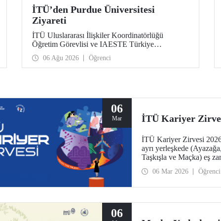
İTÜ’den Purdue Üniversitesi
Ziyareti
İTÜ Uluslararası İlişkiler Koordinatörlüğü
Öğretim Görevlisi ve IAESTE Türkiye
Sorumlusu Cahit Okan, akademik ilişkileri ve iş
06 Ağu 2026
Öğrenci
birliğini geliştirmek amacıyla 20-27 Temmuz
tarihlerinde ABD’de dünyanın önde gelen
araştırma üniversitelerinden Purdue Üniversitesi
başta olmak üzere bir dizi ziyarette bulundu.
06
İTÜ Kariyer Zirve
Mar
İTÜ Kariyer Zirvesi 2026 
ayrı yerleşkede (Ayazağ
Taşkışla ve Maçka) eş za
06 Mar 2026
Öğrenci
06