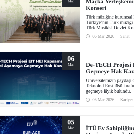
Maçka Yerleşkemi
Mar
Konseri
Türk müziğine kurumsal 
Türkiye’nin Türk müziği e
Türk Musikisi Devlet Kon
Sesler” konseriyle adım at
06 Mar 2026
Sanat
06
De-TECH Projesi 
Mar
Geçmeye Hak Kaz
Üniversitemizin paydaşı
Teknoloji Enstitüsü tara
geçmeye lâyık bulundu.
06 Mar 2026
Kariyer
05
İTÜ Ev Sahipliği
Mar