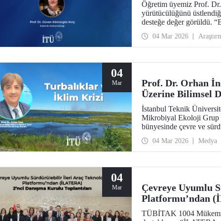
Öğretim üyemiz Prof. Dr
yürütücülüğünü üstlend
desteğe değer görüldü. “
Doğal Çevrelerde Yenilene
04 Mar 2026
Araştır
Teşvik Edilmesi (PRISTIN
paydaşlar tarafından yürü
04
Prof. Dr. Orhan İn
Mar
Üzerine Bilimsel 
İstanbul Teknik Üniversi
Mikrobiyal Ekoloji Grup 
bünyesinde çevre ve sürdü
Hat”ta, turbalıklar ve ikl
04 Mar 2026
Medya
buluştu.
04
Çevreye Uyumlu Sür
Mar
Platformu’ndan (
Toplantıları
TÜBİTAK 1004 Mükemmel