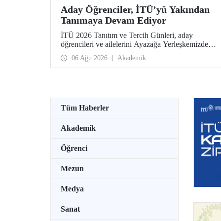
Aday Öğrenciler, İTÜ’yü Yakından
Tanımaya Devam Ediyor
İTÜ 2026 Tanıtım ve Tercih Günleri, aday
öğrencileri ve ailelerini Ayazağa Yerleşkemizde
ağırlamaya devam ediyor. Tanıtım ve Tercih
06 Ağu 2026
Akademik
Günleri 7 Ağustos’ta tamamlanacak, ilgili fakülte
ve birimler adaylara bilgi vermeye devam edecek.
Tüm Haberler
Akademik
Öğrenci
Mezun
Medya
Sanat