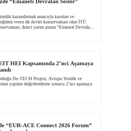
zde “Emaneti Devralan Sesler”
kimlik kazandırmak amacıyla kurulan ve
ğitimi veren ilk devlet konservatuarı olan İTÜ
servatuarı, ikinci yarım asrına “Emaneti Devralan
tı.
EIT HEI Kapsamında 2’nci Aşamaya
andı
 olduğu De-TECH Projesi, Avrupa Yenilik ve
fından yapılan değerlendirme sonucu 2’nci aşamaya
nde “EUR-ACE Connect 2026 Forum”