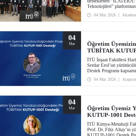
desteklenen “İLATERA: Ç
Teknolojileri” platformun
tarihinde İstanbul Tekni
04 Mar 2026
Akadem
Senato Salonunda yapıldı
04
Öğretim Üyemizin
Mar
TÜBİTAK KUTUP-1
İTÜ İnşaat Fakültesi Har
Serdar Erol’un yürütüc
Destek Programı kapsamı
04 Mar 2026
Araştır
04
Öğretim Üyemiz 
Mar
KUTUP-1001 Dest
İTÜ Kimya-Metalurji Fak
Prof. Dr. Filiz Altay’ın
KUTUP-1001 Destek Prog