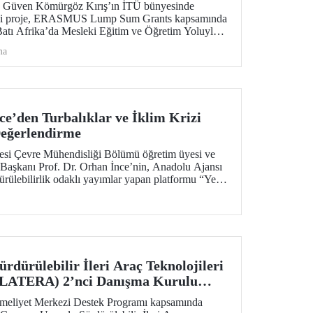
. Güven Kömürgöz Kırış’ın İTÜ bünyesinde
iği proje, ERASMUS Lump Sum Grants kapsamında
Batı Afrika’da Mesleki Eğitim ve Öğretim Yoluyla
bilir ve Yenilikçi Sürdürülebilir Teknolojilerin
ma
E VET)” projesi, 2 yıl süreyle 6 ülkeden
tülecek.
ce’den Turbalıklar ve İklim Krizi
Değerlendirme
tesi Çevre Mühendisliği Bölümü öğretim üyesi ve
Başkanı Prof. Dr. Orhan İnce’nin, Anadolu Ajansı
rülebilirlik odaklı yayımlar yapan platformu “Yeşil
im krizi konusundaki ayrıntılı söyleşisi kamuoyuyla
dürülebilir İleri Araç Teknolojileri
İLATERA) 2’nci Danışma Kurulu
iyet Merkezi Destek Programı kapsamında