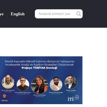
ye
English