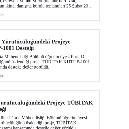
evreye Uyumlu Sürdürülebilir İleri Araç
un ikinci danışma kurulu toplantıları 25 Şubat 2026
k Üniversitesi, Süleyman Demirel Kültür Merkezi,
ik
.
 Yürütücülüğündeki Projeye
001 Desteği
ita Mühendisliği Bölümü öğretim üyesi Prof. Dr.
ülüğünü üstlendiği proje, TÜBİTAK KUTUP-1001
nda desteğe değer görüldü.
ma
Yürütücülüğündeki Projeye TÜBİTAK
eği
ültesi Gıda Mühendisliği Bölümü öğretim üyesi
 yürütücülüğünü üstlendiği proje, TÜBİTAK
ramı kapsamında desteğe değer görüldü.