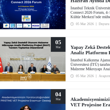
Haziran Ayında D
İstanbul Teknik Ünivers
Connect 2026 Forum, 4–5
Kültür Merkezi’nde mühend
araya getirecek.
05 Mar 2026
Duyuru
05
Yapay Zekâ Deste
Mar
Analiz Platformu 
Düzenlendi
İstanbul Kalkınma Ajansı
Üniversitesi (İTÜ) taraf
Malzeme Mikroyapı Analiz
İstanbul Vali Yardımcısı
05 Mar 2026
Araştır
Mandal, İSTKA Yönetim K
ve proje ortağı Türkiy
Sekreteri Tunçağ Şen’in ka
04
Akademisyenimiz
Mar
VET Projesine Er