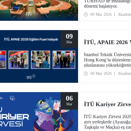
TÜBİSAD ile imzaladığı pr
dönemi başlatıyor.
09 Mar 2026
Akadem
09
İTÜ, APAIE 2026 
Mar
İstanbul Teknik Üniversit
Hong Kong’ta düzenlene
uluslararası yükseköğreti
09 Mar 2026
Akadem
06
İTÜ Kariyer Zirve
Mar
İTÜ Kariyer Zirvesi 2026 
ayrı yerleşkede (Ayazağ
Taşkışla ve Maçka) eş za