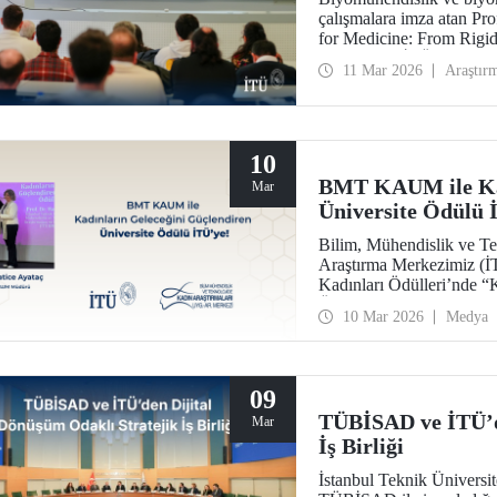
çalışmalara imza atan Pr
for Medicine: From Rigid 
semineriyle İTÜ’lülerle b
11 Mar 2026
Araştır
10
BMT KAUM ile Kad
Mar
Üniversite Ödülü 
Bilim, Mühendislik ve T
Araştırma Merkezimiz (
Kadınları Ödülleri’nde “
Ödülü”ne layık görüldü.
10 Mar 2026
Medya
Prof. Dr. Hatice Ayataç’a
09
TÜBİSAD ve İTÜ’d
Mar
İş Birliği
İstanbul Teknik Üniversit