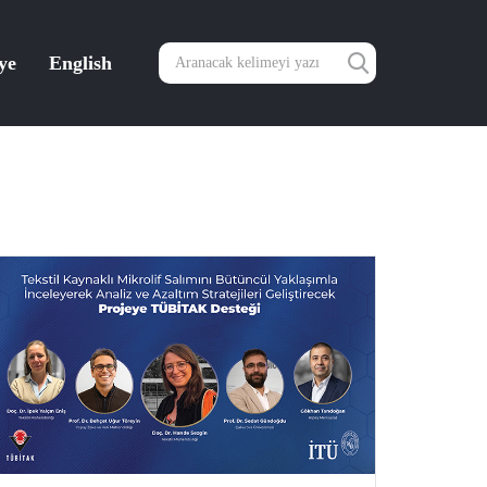
ye
English