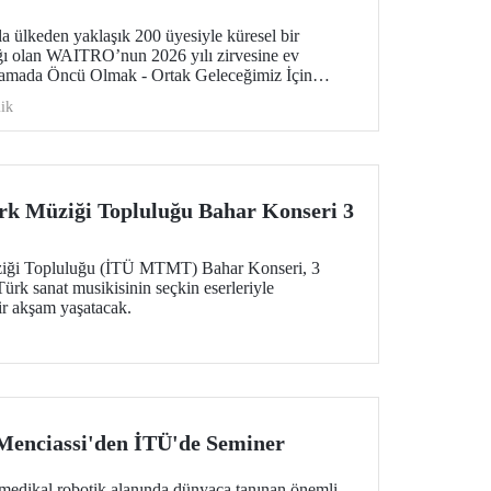
la ülkeden yaklaşık 200 üyesiyle küresel bir
ğı olan WAITRO’nun 2026 yılı zirvesine ev
ulamada Öncü Olmak - Ortak Geleceğimiz İçin
irmek” temasıyla düzenlenen zirve, vizyondan
ik
merkeze alıyor.
rk Müziği Topluluğu Bahar Konseri 3
iği Topluluğu (İTÜ MTMT) Bahar Konseri, 3
rk sanat musikisinin seçkin eserleriyle
ir akşam yaşatacak.
 Menciassi'den İTÜ'de Seminer
edikal robotik alanında dünyaca tanınan önemli