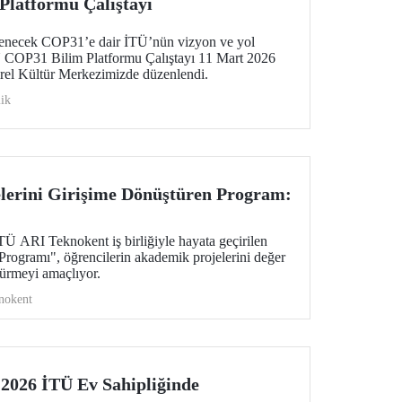
latformu Çalıştayı
lenecek COP31’e dair İTÜ’nün vizyon ve yol
İTÜ COP31 Bilim Platformu Çalıştayı 11 Mart 2026
rel Kültür Merkezimizde düzenlendi.
ik
lerini Girişime Dönüştüren Program:
ARI Teknokent iş birliğiyle hayata geçirilen
ogramı", öğrencilerin akademik projelerini değer
türmeyi amaçlıyor.
nokent
026 İTÜ Ev Sahipliğinde