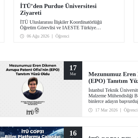
İTÜ’den Purdue Üniversitesi
Ziyareti
İTÜ Uluslararası İlişkiler Koordinatörlüğü
Öğretim Görevlisi ve IAESTE Türkiye
Sorumlusu Cahit Okan, akademik ilişkileri ve iş
06 Ağu 2026
Öğrenci
birliğini geliştirmek amacıyla 20-27 Temmuz
tarihlerinde ABD’de dünyanın önde gelen
araştırma üniversitelerinden Purdue Üniversitesi
başta olmak üzere bir dizi ziyarette bulundu.
17
Mezunumuz Eren D
Mar
(EPO) Tanıtım Yü
İstanbul Teknik Üniversit
Malzeme Mühendisliği Bö
binlerce adayın başvurd
programı kapsamında, Av
17 Mar 2026
Öğrenci
tanıtım yüzü olarak seçild
16