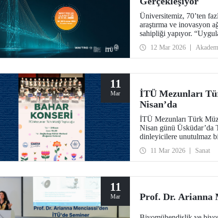
Gerçekleşiyor
Üniversitemiz, 70’ten faz
araştırma ve inovasyon a
sahipliği yapıyor. “Uyg
Birlikte Üretimi Güçlend
12 Mar 2026
Akadem
somut uygulamaya geçişi 
11
İTÜ Mezunları Tü
Mar
Nisan’da
İTÜ Mezunları Türk Müz
Nisan günü Üsküdar’da Tü
dinleyicilere unutulmaz b
11 Mar 2026
Sanat
11
Prof. Dr. Arianna
Mar
Biyomühendislik ve biyom