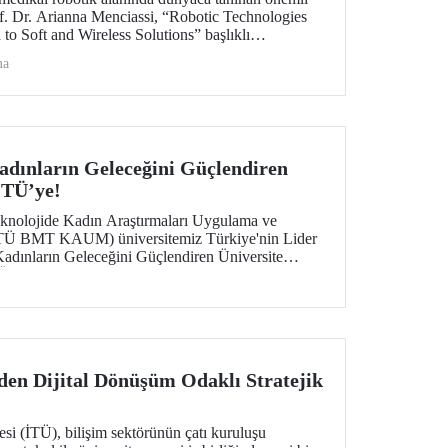
of. Dr. Arianna Menciassi, “Robotic Technologies
to Soft and Wireless Solutions” başlıklı
uluştu.
ma
ınların Geleceğini Güçlendiren
İTÜ’ye!
eknolojide Kadın Araştırmaları Uygulama ve
İTÜ BMT KAUM) üniversitemiz Türkiye'nin Lider
Kadınların Geleceğini Güçlendiren Üniversite
 Ödül, düzenlenen törende Merkezimizin Müdürü
 takdim edildi.
en Dijital Dönüşüm Odaklı Stratejik
esi (İTÜ), bilişim sektörünün çatı kuruluşu