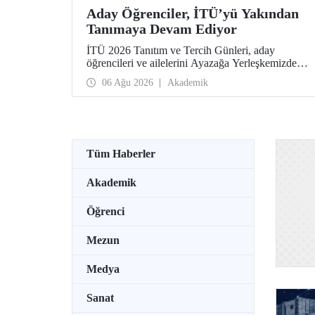
Aday Öğrenciler, İTÜ’yü Yakından
Tanımaya Devam Ediyor
İTÜ 2026 Tanıtım ve Tercih Günleri, aday
öğrencileri ve ailelerini Ayazağa Yerleşkemizde
ağırlamaya devam ediyor. Tanıtım ve Tercih
06 Ağu 2026
Akademik
Günleri 7 Ağustos’ta tamamlanacak, ilgili fakülte
ve birimler adaylara bilgi vermeye devam edecek.
Tüm Haberler
Akademik
Öğrenci
Mezun
Medya
Sanat