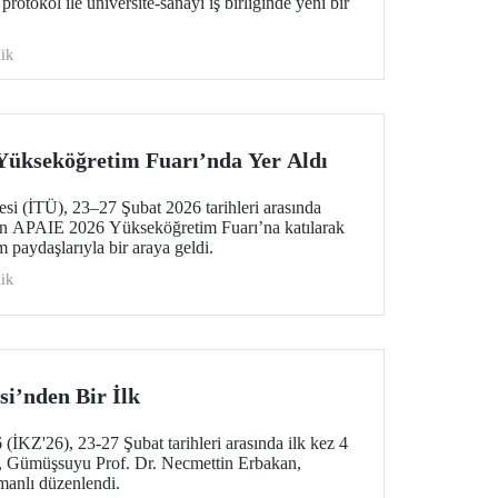
otokol ile üniversite-sanayi iş birliğinde yeni bir
ik
Yükseköğretim Fuarı’nda Yer Aldı
esi (İTÜ), 23–27 Şubat 2026 tarihleri arasında
n APAIE 2026 Yükseköğretim Fuarı’na katılarak
m paydaşlarıyla bir araya geldi.
ik
si’nden Bir İlk
(İKZ'26), 23-27 Şubat tarihleri arasında ilk kez 4
a, Gümüşsuyu Prof. Dr. Necmettin Erbakan,
manlı düzenlendi.