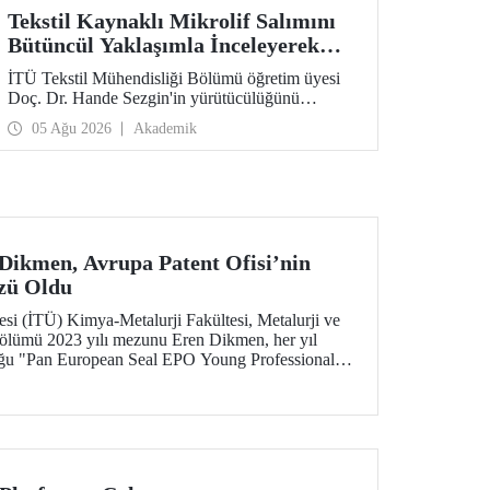
Tekstil Kaynaklı Mikrolif Salımını
Bütüncül Yaklaşımla İnceleyerek
Analiz ve Azaltım Stratejileri
İTÜ Tekstil Mühendisliği Bölümü öğretim üyesi
Geliştirecek Projeye TÜBİTAK
Doç. Dr. Hande Sezgin'in yürütücülüğünü
Desteği
üstlendiği “Sürdürülebilir Pamuk ve Polyester
05 Ağu 2026
Akademik
Esaslı Tekstil Ürünlerinde Kullanım Koşullarına
Bağlı Mikrolif Salımı: Aşınma, UV Maruziyeti ve
Yıkama Döngülerinin Bütünsel Analizi ve
Azaltım Stratejilerinin Geliştirilmesi” başlıklı
proje, TÜBİTAK 2515 – COST Aksiyon Üyeleri
Ar-Ge Destek Programı kapsamında
desteklenmeye hak kazandı.
ikmen, Avrupa Patent Ofisi’nin
zü Oldu
esi (İTÜ) Kimya-Metalurji Fakültesi, Metalurji ve
lümü 2023 yılı mezunu Eren Dikmen, her yıl
uğu "Pan European Seal EPO Young Professionals"
rupa Patent Ofisi (EPO) tarafından programın
i.