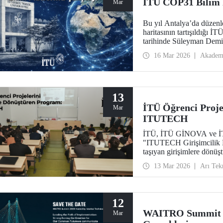
İTÜ COP31 Bilim P
Mar
Bu yıl Antalya’da düzen
haritasının tartışıldığı 
tarihinde Süleyman Demi
16 Mar 2026
Akadem
13
İTÜ Öğrenci Proje
Mar
ITUTECH
İTÜ, İTÜ GİNOVA ve İTÜ 
"ITUTECH Girişimcilik Pr
taşıyan girişimlere dönüş
13 Mar 2026
Arı Tek
12
WAITRO Summit 2
Mar