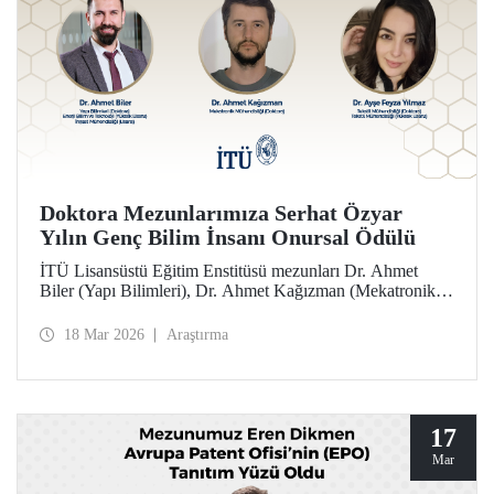
Doktora Mezunlarımıza Serhat Özyar
Yılın Genç Bilim İnsanı Onursal Ödülü
İTÜ Lisansüstü Eğitim Enstitüsü mezunları Dr. Ahmet
Biler (Yapı Bilimleri), Dr. Ahmet Kağızman (Mekatronik
Mühendisliği) ve Dr. Ayşe Feyza Yılmaz (Tekstil
Mühendisliği) doktora tezleri kapsamındaki çalışmalarıyla
18 Mar 2026
Araştırma
2025 yılı Serhat Özyar Yılın Genç Bilim İnsanı Onursal
Ödülü’ne layık görüldüler.
17
Mar