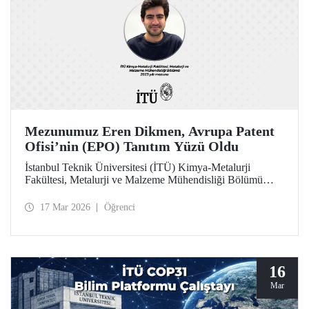
Mezunumuz Eren Dikmen, Avrupa Patent
Ofisi’nin (EPO) Tanıtım Yüzü Oldu
İstanbul Teknik Üniversitesi (İTÜ) Kimya-Metalurji
Fakültesi, Metalurji ve Malzeme Mühendisliği Bölümü
2023 yılı mezunu Eren Dikmen, her yıl binlerce adayın
başvurduğu "Pan European Seal EPO Young
17 Mar 2026
Öğrenci
Professionals" programı kapsamında, Avrupa Patent Ofisi
(EPO) tarafından programın tanıtım yüzü olarak seçildi.
16
Mar