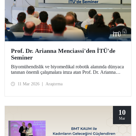
Prof. Dr. Arianna Menciassi'den İTÜ'de
Seminer
Biyomühendislik ve biyomedikal robotik alanında dünyaca
tanınan önemli çalışmalara imza atan Prof. Dr. Arianna
Menciassi, “Robotic Technologies for Medicine: From
Rigid to Soft and Wireless Solutions” başlıklı semineriyle
11 Mar 2026
Araştırma
İTÜ’lülerle buluştu.
10
Mar