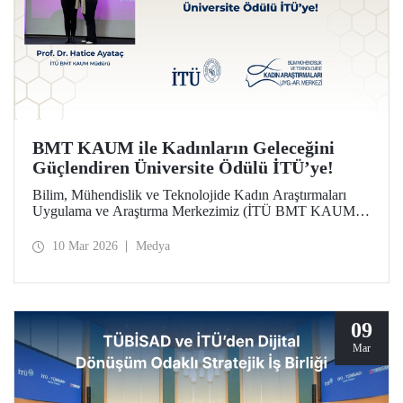
BMT KAUM ile Kadınların Geleceğini
Güçlendiren Üniversite Ödülü İTÜ’ye!
Bilim, Mühendislik ve Teknolojide Kadın Araştırmaları
Uygulama ve Araştırma Merkezimiz (İTÜ BMT KAUM)
üniversitemiz Türkiye'nin Lider Kadınları Ödülleri’nde
“Kadınların Geleceğini Güçlendiren Üniversite Ödülü”ne
10 Mar 2026
Medya
layık görüldü. Ödül, düzenlenen törende Merkezimizin
Müdürü Prof. Dr. Hatice Ayataç’a takdim edildi.
09
Mar