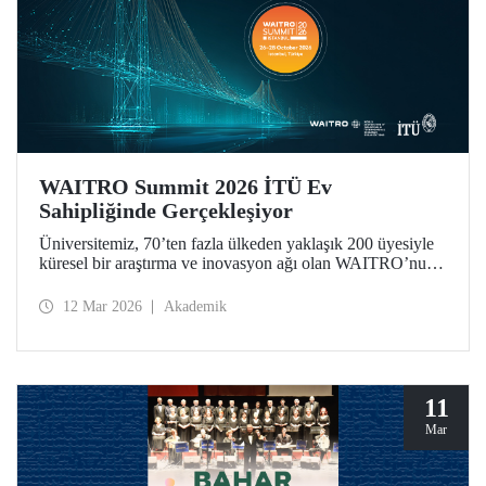
WAITRO Summit 2026 İTÜ Ev
Sahipliğinde Gerçekleşiyor
Üniversitemiz, 70’ten fazla ülkeden yaklaşık 200 üyesiyle
küresel bir araştırma ve inovasyon ağı olan WAITRO’nun
2026 yılı zirvesine ev sahipliği yapıyor. “Uygulamada
Öncü Olmak - Ortak Geleceğimiz İçin Birlikte Üretimi
12 Mar 2026
Akademik
Güçlendirmek” temasıyla düzenlenen zirve, vizyondan
somut uygulamaya geçişi merkeze alıyor.
11
Mar