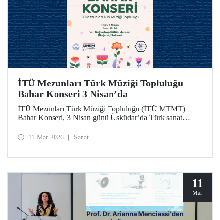
İTÜ Mezunları Türk Müziği Topluluğu
Bahar Konseri 3 Nisan’da
İTÜ Mezunları Türk Müziği Topluluğu (İTÜ MTMT)
Bahar Konseri, 3 Nisan günü Üsküdar’da Türk sanat
musikisinin seçkin eserleriyle dinleyicilere unutulmaz bir
akşam yaşatacak.
11 Mar 2026
Sanat
11
Mar