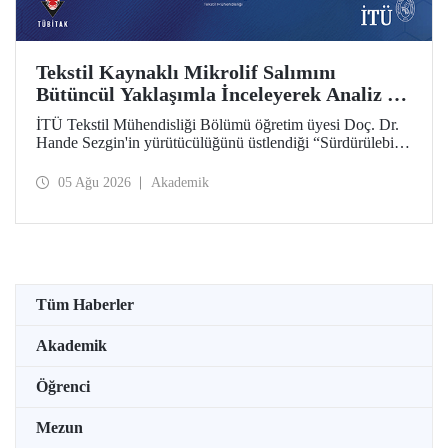
Tekstil Kaynaklı Mikrolif Salımını
Bütüncül Yaklaşımla İnceleyerek Analiz ve
Azaltım Stratejileri Geliştirecek Projeye
İTÜ Tekstil Mühendisliği Bölümü öğretim üyesi Doç. Dr.
TÜBİTAK Desteği
Hande Sezgin'in yürütücülüğünü üstlendiği “Sürdürülebilir
Pamuk ve Polyester Esaslı Tekstil Ürünlerinde Kullanım
Koşullarına Bağlı Mikrolif Salımı: Aşınma, UV Maruziyeti
05 Ağu 2026
Akademik
ve Yıkama Döngülerinin Bütünsel Analizi ve Azaltım
Stratejilerinin Geliştirilmesi” başlıklı proje, TÜBİTAK
2515 – COST Aksiyon Üyeleri Ar-Ge Destek Programı
kapsamında desteklenmeye hak kazandı.
Tüm Haberler
Akademik
Öğrenci
Mezun