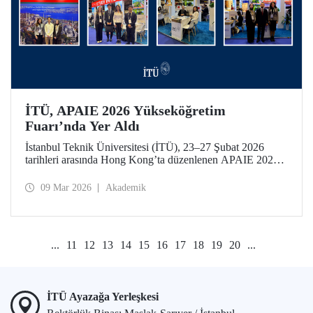
İTÜ, APAIE 2026 Yükseköğretim
Fuarı’nda Yer Aldı
İstanbul Teknik Üniversitesi (İTÜ), 23–27 Şubat 2026
tarihleri arasında Hong Kong’ta düzenlenen APAIE 2026
Yükseköğretim Fuarı’na katılarak uluslararası
yükseköğretim paydaşlarıyla bir araya geldi.
09 Mar 2026
Akademik
...
11
12
13
14
15
16
17
18
19
20
...
İTÜ Ayazağa Yerleşkesi