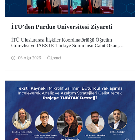
İTÜ’den Purdue Üniversitesi Ziyareti
İTÜ Uluslararası İlişkiler Koordinatörlüğü Öğretim
Görevlisi ve IAESTE Türkiye Sorumlusu Cahit Okan,
akademik ilişkileri ve iş birliğini geliştirmek amacıyla 20-27
Temmuz tarihlerinde ABD’de dünyanın önde gelen
06 Ağu 2026
Öğrenci
araştırma üniversitelerinden Purdue Üniversitesi başta
olmak üzere bir dizi ziyarette bulundu.