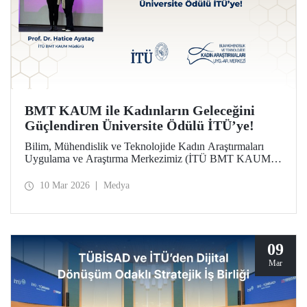
BMT KAUM ile Kadınların Geleceğini
Güçlendiren Üniversite Ödülü İTÜ’ye!
Bilim, Mühendislik ve Teknolojide Kadın Araştırmaları
Uygulama ve Araştırma Merkezimiz (İTÜ BMT KAUM)
üniversitemiz Türkiye'nin Lider Kadınları Ödülleri’nde
“Kadınların Geleceğini Güçlendiren Üniversite Ödülü”ne
10 Mar 2026
Medya
layık görüldü. Ödül, düzenlenen törende Merkezimizin
Müdürü Prof. Dr. Hatice Ayataç’a takdim edildi.
09
Mar