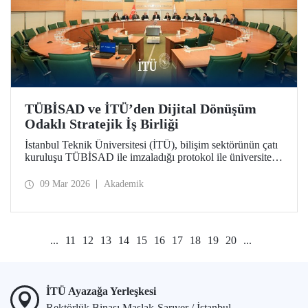
TÜBİSAD ve İTÜ’den Dijital Dönüşüm
Odaklı Stratejik İş Birliği
İstanbul Teknik Üniversitesi (İTÜ), bilişim sektörünün çatı
kuruluşu TÜBİSAD ile imzaladığı protokol ile üniversite-
sanayi iş birliğinde yeni bir dönemi başlatıyor.
09 Mar 2026
Akademik
...
11
12
13
14
15
16
17
18
19
20
...
İTÜ Ayazağa Yerleşkesi
Rektörlük Binası Maslak-Sarıyer / İstanbul