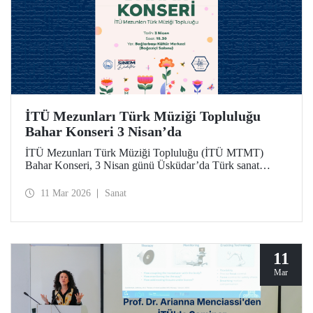
İTÜ Mezunları Türk Müziği Topluluğu
Bahar Konseri 3 Nisan’da
İTÜ Mezunları Türk Müziği Topluluğu (İTÜ MTMT)
Bahar Konseri, 3 Nisan günü Üsküdar’da Türk sanat
musikisinin seçkin eserleriyle dinleyicilere unutulmaz bir
akşam yaşatacak.
11 Mar 2026
Sanat
11
Mar