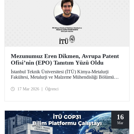
Mezunumuz Eren Dikmen, Avrupa Patent
Ofisi’nin (EPO) Tanıtım Yüzü Oldu
İstanbul Teknik Üniversitesi (İTÜ) Kimya-Metalurji
Fakültesi, Metalurji ve Malzeme Mühendisliği Bölümü
2023 yılı mezunu Eren Dikmen, her yıl binlerce adayın
başvurduğu "Pan European Seal EPO Young
17 Mar 2026
Öğrenci
Professionals" programı kapsamında, Avrupa Patent Ofisi
(EPO) tarafından programın tanıtım yüzü olarak seçildi.
16
Mar