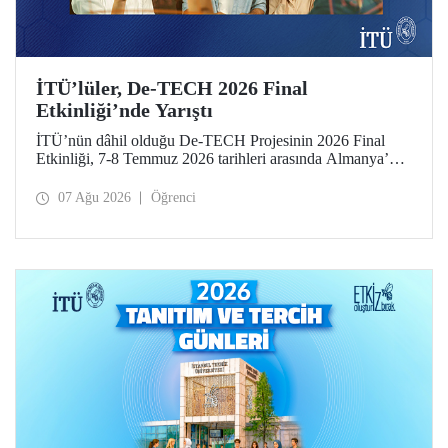
İTÜ’lüler, De-TECH 2026 Final
Etkinliği’nde Yarıştı
İTÜ’nün dâhil olduğu De-TECH Projesinin 2026 Final
Etkinliği, 7-8 Temmuz 2026 tarihleri arasında Almanya’da
Leibniz Üniversitesi Hannover ev sahipliğinde düzenlendi.
İTÜ’lü girişimciler, etkinlikte girişimlerini ve projelerini
07 Ağu 2026
Öğrenci
tanıttılar. İTÜ Gıda Mühendisliği Bölümü öğrencisi Elmas
Elif Altuntaş ve Arş. Gör. İlayda Şanlı tarafından
geliştirilen “PressPot” Projesi, De-TECH İnovasyon
Teknoloji Müsabakası – Gıda ve Tarım Edisyonu’nda “En
Yaratıcı Fikir” kategorisinde birincilik ödülünün sahibi
oldu.