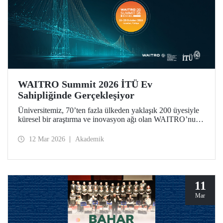
WAITRO Summit 2026 İTÜ Ev
Sahipliğinde Gerçekleşiyor
Üniversitemiz, 70’ten fazla ülkeden yaklaşık 200 üyesiyle
küresel bir araştırma ve inovasyon ağı olan WAITRO’nun
2026 yılı zirvesine ev sahipliği yapıyor. “Uygulamada
Öncü Olmak - Ortak Geleceğimiz İçin Birlikte Üretimi
12 Mar 2026
Akademik
Güçlendirmek” temasıyla düzenlenen zirve, vizyondan
somut uygulamaya geçişi merkeze alıyor.
11
Mar