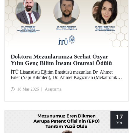
Doktora Mezunlarımıza Serhat Özyar
Yılın Genç Bilim İnsanı Onursal Ödülü
İTÜ Lisansüstü Eğitim Enstitüsü mezunları Dr. Ahmet
Biler (Yapı Bilimleri), Dr. Ahmet Kağızman (Mekatronik
Mühendisliği) ve Dr. Ayşe Feyza Yılmaz (Tekstil
Mühendisliği) doktora tezleri kapsamındaki çalışmalarıyla
18 Mar 2026
Araştırma
2025 yılı Serhat Özyar Yılın Genç Bilim İnsanı Onursal
Ödülü’ne layık görüldüler.
17
Mar