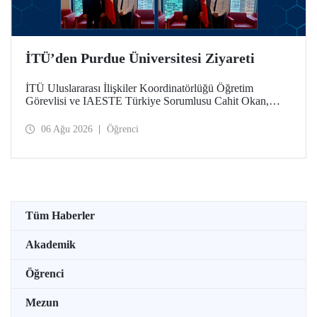
İTÜ’den Purdue Üniversitesi Ziyareti
İTÜ Uluslararası İlişkiler Koordinatörlüğü Öğretim
Görevlisi ve IAESTE Türkiye Sorumlusu Cahit Okan,
akademik ilişkileri ve iş birliğini geliştirmek amacıyla 20-27
Temmuz tarihlerinde ABD’de dünyanın önde gelen
06 Ağu 2026
Öğrenci
araştırma üniversitelerinden Purdue Üniversitesi başta
olmak üzere bir dizi ziyarette bulundu.
Tüm Haberler
Akademik
Öğrenci
Mezun