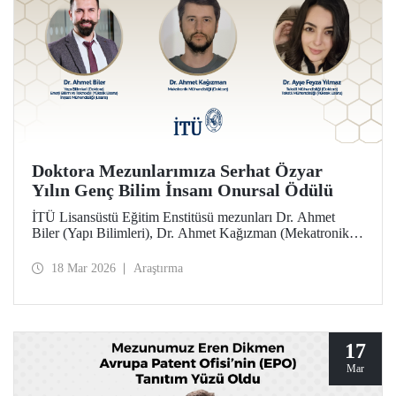
Doktora Mezunlarımıza Serhat Özyar
Yılın Genç Bilim İnsanı Onursal Ödülü
İTÜ Lisansüstü Eğitim Enstitüsü mezunları Dr. Ahmet
Biler (Yapı Bilimleri), Dr. Ahmet Kağızman (Mekatronik
Mühendisliği) ve Dr. Ayşe Feyza Yılmaz (Tekstil
Mühendisliği) doktora tezleri kapsamındaki çalışmalarıyla
18 Mar 2026
Araştırma
2025 yılı Serhat Özyar Yılın Genç Bilim İnsanı Onursal
Ödülü’ne layık görüldüler.
17
Mar