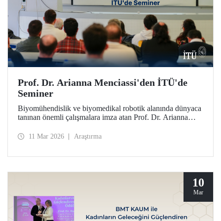
Prof. Dr. Arianna Menciassi'den İTÜ'de
Seminer
Biyomühendislik ve biyomedikal robotik alanında dünyaca
tanınan önemli çalışmalara imza atan Prof. Dr. Arianna
Menciassi, “Robotic Technologies for Medicine: From
Rigid to Soft and Wireless Solutions” başlıklı semineriyle
11 Mar 2026
Araştırma
İTÜ’lülerle buluştu.
10
Mar