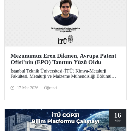
Mezunumuz Eren Dikmen, Avrupa Patent
Ofisi’nin (EPO) Tanıtım Yüzü Oldu
İstanbul Teknik Üniversitesi (İTÜ) Kimya-Metalurji
Fakültesi, Metalurji ve Malzeme Mühendisliği Bölümü
2023 yılı mezunu Eren Dikmen, her yıl binlerce adayın
başvurduğu "Pan European Seal EPO Young
17 Mar 2026
Öğrenci
Professionals" programı kapsamında, Avrupa Patent Ofisi
(EPO) tarafından programın tanıtım yüzü olarak seçildi.
16
Mar