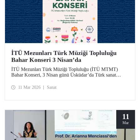
İTÜ Mezunları Türk Müziği Topluluğu
Bahar Konseri 3 Nisan’da
İTÜ Mezunları Türk Müziği Topluluğu (İTÜ MTMT)
Bahar Konseri, 3 Nisan günü Üsküdar’da Türk sanat
musikisinin seçkin eserleriyle dinleyicilere unutulmaz bir
akşam yaşatacak.
11 Mar 2026
Sanat
11
Mar