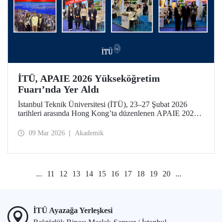
İTÜ, APAIE 2026 Yükseköğretim
Fuarı’nda Yer Aldı
İstanbul Teknik Üniversitesi (İTÜ), 23–27 Şubat 2026
tarihleri arasında Hong Kong’ta düzenlenen APAIE 2026
Yükseköğretim Fuarı’na katılarak uluslararası
yükseköğretim paydaşlarıyla bir araya geldi.
09 Mar 2026
Akademik
...
11
12
13
14
15
16
17
18
19
20
...
İTÜ Ayazağa Yerleşkesi