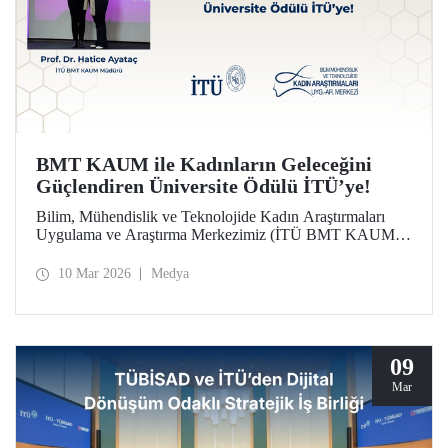
BMT KAUM ile Kadınların Geleceğini
Güçlendiren Üniversite Ödülü İTÜ’ye!
Bilim, Mühendislik ve Teknolojide Kadın Araştırmaları
Uygulama ve Araştırma Merkezimiz (İTÜ BMT KAUM)
üniversitemiz Türkiye'nin Lider Kadınları Ödülleri’nde
“Kadınların Geleceğini Güçlendiren Üniversite Ödülü”ne
10 Mar 2026
Medya
layık görüldü. Ödül, düzenlenen törende Merkezimizin
Müdürü Prof. Dr. Hatice Ayataç’a takdim edildi.
09
Mar