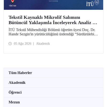
Tekstil Kaynaklı Mikrolif Salımını
Bütüncül Yaklaşımla İnceleyerek Analiz ve
Azaltım Stratejileri Geliştirecek Projeye
İTÜ Tekstil Mühendisliği Bölümü öğretim üyesi Doç. Dr.
TÜBİTAK Desteği
Hande Sezgin'in yürütücülüğünü üstlendiği “Sürdürülebilir
Pamuk ve Polyester Esaslı Tekstil Ürünlerinde Kullanım
Koşullarına Bağlı Mikrolif Salımı: Aşınma, UV Maruziyeti
05 Ağu 2026
Akademik
ve Yıkama Döngülerinin Bütünsel Analizi ve Azaltım
Stratejilerinin Geliştirilmesi” başlıklı proje, TÜBİTAK
2515 – COST Aksiyon Üyeleri Ar-Ge Destek Programı
kapsamında desteklenmeye hak kazandı.
Tüm Haberler
Akademik
Öğrenci
Mezun