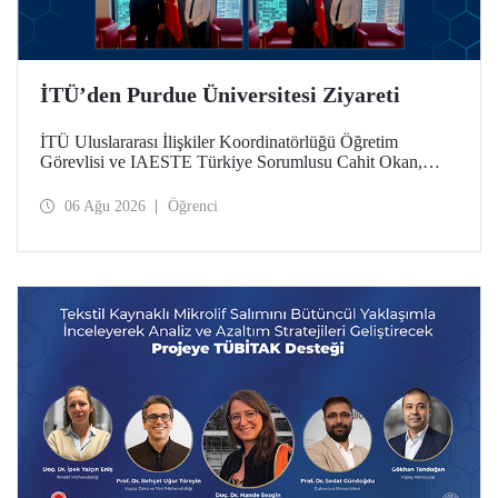
İTÜ’den Purdue Üniversitesi Ziyareti
İTÜ Uluslararası İlişkiler Koordinatörlüğü Öğretim
Görevlisi ve IAESTE Türkiye Sorumlusu Cahit Okan,
akademik ilişkileri ve iş birliğini geliştirmek amacıyla 20-27
Temmuz tarihlerinde ABD’de dünyanın önde gelen
06 Ağu 2026
Öğrenci
araştırma üniversitelerinden Purdue Üniversitesi başta
olmak üzere bir dizi ziyarette bulundu.