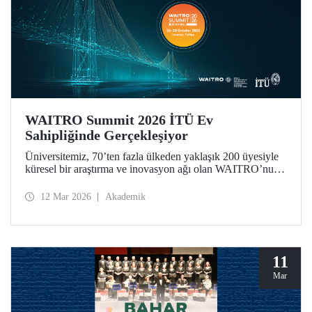
WAITRO Summit 2026 İTÜ Ev
Sahipliğinde Gerçekleşiyor
Üniversitemiz, 70’ten fazla ülkeden yaklaşık 200 üyesiyle
küresel bir araştırma ve inovasyon ağı olan WAITRO’nun
2026 yılı zirvesine ev sahipliği yapıyor. “Uygulamada
Öncü Olmak - Ortak Geleceğimiz İçin Birlikte Üretimi
12 Mar 2026
Akademik
Güçlendirmek” temasıyla düzenlenen zirve, vizyondan
somut uygulamaya geçişi merkeze alıyor.
11
Mar