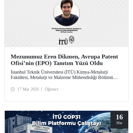
Mezunumuz Eren Dikmen, Avrupa Patent
Ofisi’nin (EPO) Tanıtım Yüzü Oldu
İstanbul Teknik Üniversitesi (İTÜ) Kimya-Metalurji
Fakültesi, Metalurji ve Malzeme Mühendisliği Bölümü
2023 yılı mezunu Eren Dikmen, her yıl binlerce adayın
başvurduğu "Pan European Seal EPO Young
17 Mar 2026
Öğrenci
Professionals" programı kapsamında, Avrupa Patent Ofisi
(EPO) tarafından programın tanıtım yüzü olarak seçildi.
16
Mar