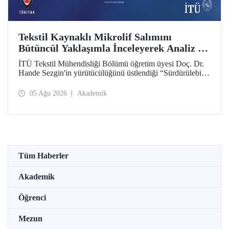
Tekstil Kaynaklı Mikrolif Salımını
Bütüncül Yaklaşımla İnceleyerek Analiz ve
Azaltım Stratejileri Geliştirecek Projeye
İTÜ Tekstil Mühendisliği Bölümü öğretim üyesi Doç. Dr.
TÜBİTAK Desteği
Hande Sezgin'in yürütücülüğünü üstlendiği “Sürdürülebilir
Pamuk ve Polyester Esaslı Tekstil Ürünlerinde Kullanım
Koşullarına Bağlı Mikrolif Salımı: Aşınma, UV Maruziyeti
05 Ağu 2026
Akademik
ve Yıkama Döngülerinin Bütünsel Analizi ve Azaltım
Stratejilerinin Geliştirilmesi” başlıklı proje, TÜBİTAK
2515 – COST Aksiyon Üyeleri Ar-Ge Destek Programı
kapsamında desteklenmeye hak kazandı.
Tüm Haberler
Akademik
Öğrenci
Mezun