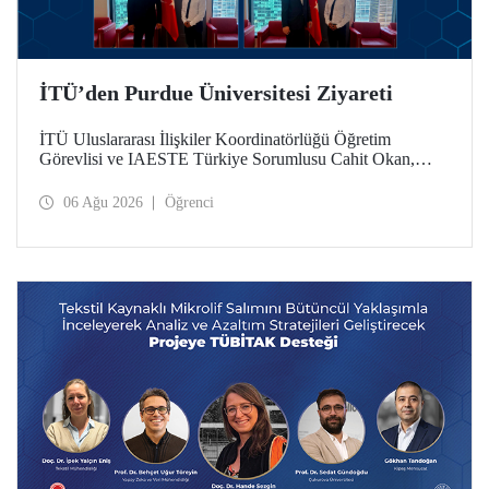
İTÜ’den Purdue Üniversitesi Ziyareti
İTÜ Uluslararası İlişkiler Koordinatörlüğü Öğretim
Görevlisi ve IAESTE Türkiye Sorumlusu Cahit Okan,
akademik ilişkileri ve iş birliğini geliştirmek amacıyla 20-27
Temmuz tarihlerinde ABD’de dünyanın önde gelen
06 Ağu 2026
Öğrenci
araştırma üniversitelerinden Purdue Üniversitesi başta
olmak üzere bir dizi ziyarette bulundu.