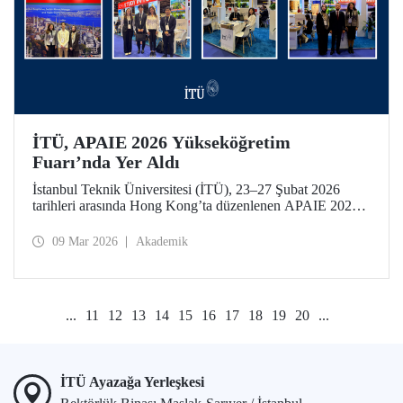
İTÜ, APAIE 2026 Yükseköğretim
Fuarı’nda Yer Aldı
İstanbul Teknik Üniversitesi (İTÜ), 23–27 Şubat 2026
tarihleri arasında Hong Kong’ta düzenlenen APAIE 2026
Yükseköğretim Fuarı’na katılarak uluslararası
yükseköğretim paydaşlarıyla bir araya geldi.
09 Mar 2026
Akademik
...
11
12
13
14
15
16
17
18
19
20
...
İTÜ Ayazağa Yerleşkesi