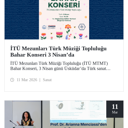
İTÜ Mezunları Türk Müziği Topluluğu
Bahar Konseri 3 Nisan’da
İTÜ Mezunları Türk Müziği Topluluğu (İTÜ MTMT)
Bahar Konseri, 3 Nisan günü Üsküdar’da Türk sanat
musikisinin seçkin eserleriyle dinleyicilere unutulmaz bir
akşam yaşatacak.
11 Mar 2026
Sanat
11
Mar