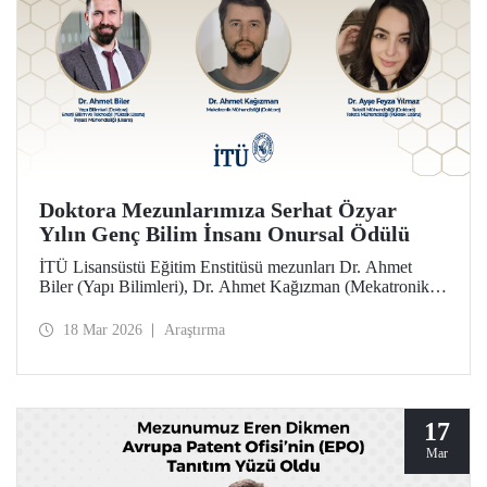
Doktora Mezunlarımıza Serhat Özyar
Yılın Genç Bilim İnsanı Onursal Ödülü
İTÜ Lisansüstü Eğitim Enstitüsü mezunları Dr. Ahmet
Biler (Yapı Bilimleri), Dr. Ahmet Kağızman (Mekatronik
Mühendisliği) ve Dr. Ayşe Feyza Yılmaz (Tekstil
Mühendisliği) doktora tezleri kapsamındaki çalışmalarıyla
18 Mar 2026
Araştırma
2025 yılı Serhat Özyar Yılın Genç Bilim İnsanı Onursal
Ödülü’ne layık görüldüler.
17
Mar