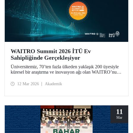
WAITRO Summit 2026 İTÜ Ev
Sahipliğinde Gerçekleşiyor
Üniversitemiz, 70’ten fazla ülkeden yaklaşık 200 üyesiyle
küresel bir araştırma ve inovasyon ağı olan WAITRO’nun
2026 yılı zirvesine ev sahipliği yapıyor. “Uygulamada
Öncü Olmak - Ortak Geleceğimiz İçin Birlikte Üretimi
12 Mar 2026
Akademik
Güçlendirmek” temasıyla düzenlenen zirve, vizyondan
somut uygulamaya geçişi merkeze alıyor.
11
Mar