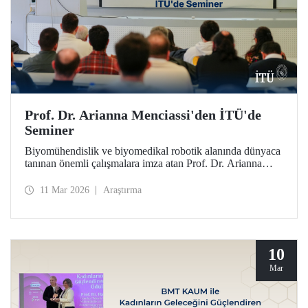
Prof. Dr. Arianna Menciassi'den İTÜ'de
Seminer
Biyomühendislik ve biyomedikal robotik alanında dünyaca
tanınan önemli çalışmalara imza atan Prof. Dr. Arianna
Menciassi, “Robotic Technologies for Medicine: From
Rigid to Soft and Wireless Solutions” başlıklı semineriyle
11 Mar 2026
Araştırma
İTÜ’lülerle buluştu.
10
Mar