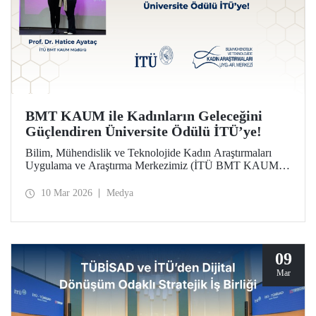
BMT KAUM ile Kadınların Geleceğini
Güçlendiren Üniversite Ödülü İTÜ’ye!
Bilim, Mühendislik ve Teknolojide Kadın Araştırmaları
Uygulama ve Araştırma Merkezimiz (İTÜ BMT KAUM)
üniversitemiz Türkiye'nin Lider Kadınları Ödülleri’nde
“Kadınların Geleceğini Güçlendiren Üniversite Ödülü”ne
10 Mar 2026
Medya
layık görüldü. Ödül, düzenlenen törende Merkezimizin
Müdürü Prof. Dr. Hatice Ayataç’a takdim edildi.
09
Mar