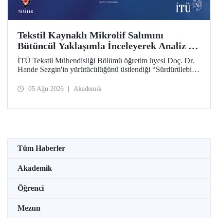
Tekstil Kaynaklı Mikrolif Salımını
Bütüncül Yaklaşımla İnceleyerek Analiz ve
Azaltım Stratejileri Geliştirecek Projeye
İTÜ Tekstil Mühendisliği Bölümü öğretim üyesi Doç. Dr.
TÜBİTAK Desteği
Hande Sezgin'in yürütücülüğünü üstlendiği “Sürdürülebilir
Pamuk ve Polyester Esaslı Tekstil Ürünlerinde Kullanım
Koşullarına Bağlı Mikrolif Salımı: Aşınma, UV Maruziyeti
05 Ağu 2026
Akademik
ve Yıkama Döngülerinin Bütünsel Analizi ve Azaltım
Stratejilerinin Geliştirilmesi” başlıklı proje, TÜBİTAK
2515 – COST Aksiyon Üyeleri Ar-Ge Destek Programı
kapsamında desteklenmeye hak kazandı.
Tüm Haberler
Akademik
Öğrenci
Mezun