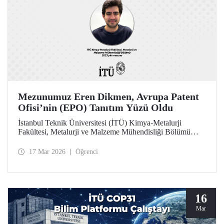
Mezunumuz Eren Dikmen, Avrupa Patent
Ofisi’nin (EPO) Tanıtım Yüzü Oldu
İstanbul Teknik Üniversitesi (İTÜ) Kimya-Metalurji
Fakültesi, Metalurji ve Malzeme Mühendisliği Bölümü
2023 yılı mezunu Eren Dikmen, her yıl binlerce adayın
başvurduğu "Pan European Seal EPO Young
17 Mar 2026
Öğrenci
Professionals" programı kapsamında, Avrupa Patent Ofisi
(EPO) tarafından programın tanıtım yüzü olarak seçildi.
16
Mar