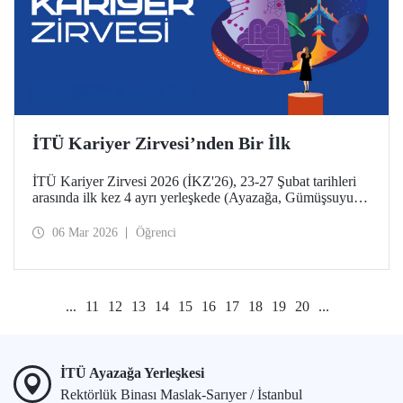
İTÜ Kariyer Zirvesi’nden Bir İlk
İTÜ Kariyer Zirvesi 2026 (İKZ'26), 23-27 Şubat tarihleri
arasında ilk kez 4 ayrı yerleşkede (Ayazağa, Gümüşsuyu
Prof. Dr. Necmettin Erbakan, Taşkışla ve Maçka) eş
zamanlı düzenlendi.
06 Mar 2026
Öğrenci
...
11
12
13
14
15
16
17
18
19
20
...
İTÜ Ayazağa Yerleşkesi
Rektörlük Binası Maslak-Sarıyer / İstanbul