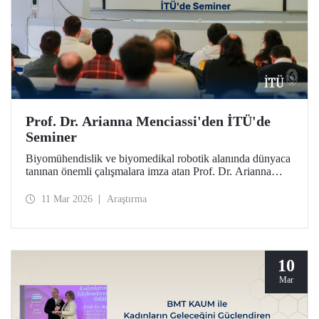
Prof. Dr. Arianna Menciassi'den İTÜ'de
Seminer
Biyomühendislik ve biyomedikal robotik alanında dünyaca
tanınan önemli çalışmalara imza atan Prof. Dr. Arianna
Menciassi, “Robotic Technologies for Medicine: From
Rigid to Soft and Wireless Solutions” başlıklı semineriyle
11 Mar 2026
Araştırma
İTÜ’lülerle buluştu.
10
Mar