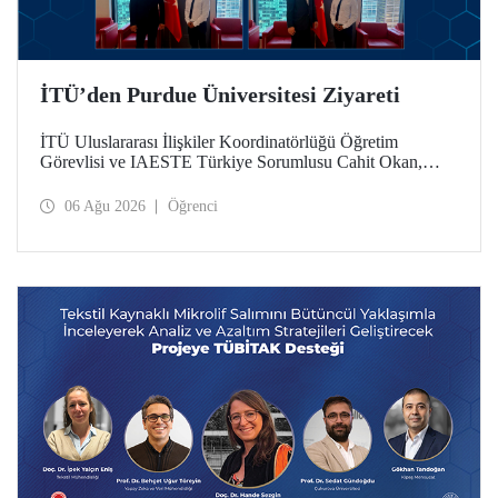
İTÜ’den Purdue Üniversitesi Ziyareti
İTÜ Uluslararası İlişkiler Koordinatörlüğü Öğretim
Görevlisi ve IAESTE Türkiye Sorumlusu Cahit Okan,
akademik ilişkileri ve iş birliğini geliştirmek amacıyla 20-27
Temmuz tarihlerinde ABD’de dünyanın önde gelen
06 Ağu 2026
Öğrenci
araştırma üniversitelerinden Purdue Üniversitesi başta
olmak üzere bir dizi ziyarette bulundu.