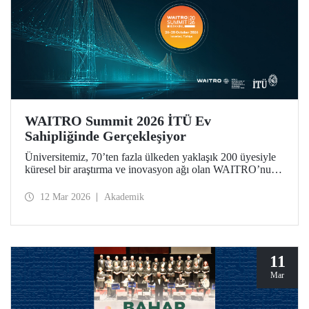
WAITRO Summit 2026 İTÜ Ev
Sahipliğinde Gerçekleşiyor
Üniversitemiz, 70’ten fazla ülkeden yaklaşık 200 üyesiyle
küresel bir araştırma ve inovasyon ağı olan WAITRO’nun
2026 yılı zirvesine ev sahipliği yapıyor. “Uygulamada
Öncü Olmak - Ortak Geleceğimiz İçin Birlikte Üretimi
12 Mar 2026
Akademik
Güçlendirmek” temasıyla düzenlenen zirve, vizyondan
somut uygulamaya geçişi merkeze alıyor.
11
Mar