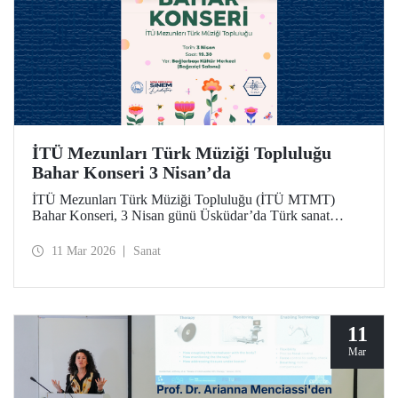
İTÜ Mezunları Türk Müziği Topluluğu
Bahar Konseri 3 Nisan’da
İTÜ Mezunları Türk Müziği Topluluğu (İTÜ MTMT)
Bahar Konseri, 3 Nisan günü Üsküdar’da Türk sanat
musikisinin seçkin eserleriyle dinleyicilere unutulmaz bir
akşam yaşatacak.
11 Mar 2026
Sanat
11
Mar