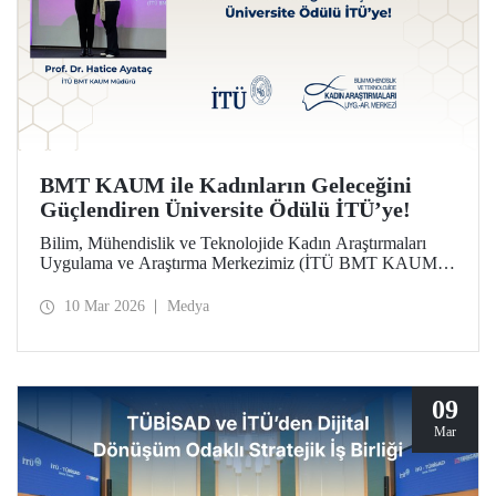
BMT KAUM ile Kadınların Geleceğini
Güçlendiren Üniversite Ödülü İTÜ’ye!
Bilim, Mühendislik ve Teknolojide Kadın Araştırmaları
Uygulama ve Araştırma Merkezimiz (İTÜ BMT KAUM)
üniversitemiz Türkiye'nin Lider Kadınları Ödülleri’nde
“Kadınların Geleceğini Güçlendiren Üniversite Ödülü”ne
10 Mar 2026
Medya
layık görüldü. Ödül, düzenlenen törende Merkezimizin
Müdürü Prof. Dr. Hatice Ayataç’a takdim edildi.
09
Mar