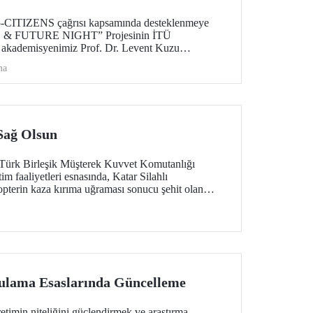
TIZENS çağrısı kapsamında desteklenmeye
E & FUTURE NIGHT” Projesinin İTÜ
, akademisyenimiz Prof. Dr. Levent Kuzu
irilecek. Proje; iklim değişikliği, halk sağlığı ve
ma
l öncelikli alanlarda üretilen bilimsel çıktıların
 ulaştırılmasını ve araştırma kültürünün şehir
 hedefliyor.
 Sağ Olsun
-Türk Birleşik Müşterek Kuvvet Komutanlığı
m faaliyetleri esnasında, Katar Silahlı
kopterin kaza kırıma uğraması sonucu şehit olan
miz ve ASELSAN personeli teknisyenlerimize
 milletimize başsağlığı diliyoruz. Milletimizin
lama Esaslarında Güncelleme
retimin niteliğini güçlendirmek ve araştırma