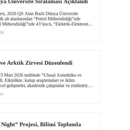
ya Üniversite Sıralaması Açıklandı
tesi, 2026 QS Alan Bazlı Dünya Üniversite
ik alt alanlarından “Petrol Mühendisliği”nde
 Mühendisliği”nde 43’üncü, “Elektrik-Elektronik
u oldu. “Mimarlık/Yapılı Çevre (Mimari)” ile
ik
liği”nde ise 51-100 aralığında bulunan İTÜ,
i”de dünyada ilk 100 üniversite arasında
üniversite.
ve Arktik Zirvesi Düzenlendi
 Mart 2026 tarihinde “Ulusal Antarktika ve
. Etkinlikte, kutup araştırmaları ve iklim
ncel gelişmeler, akademik çalışmalar ve endüstriyel
alındı
ma
 Night” Projesi, Bilimi Toplumla