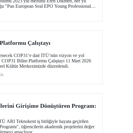
lümü 2023 yılı mezunu Eren Dikmen, her yıl
uğu "Pan European Seal EPO Young Professionals"
rupa Patent Ofisi (EPO) tarafından programın
i.
latformu Çalıştayı
lenecek COP31’e dair İTÜ’nün vizyon ve yol
İTÜ COP31 Bilim Platformu Çalıştayı 11 Mart 2026
rel Kültür Merkezimizde düzenlendi.
ik
lerini Girişime Dönüştüren Program:
ARI Teknokent iş birliğiyle hayata geçirilen
ogramı", öğrencilerin akademik projelerini değer
türmeyi amaçlıyor.