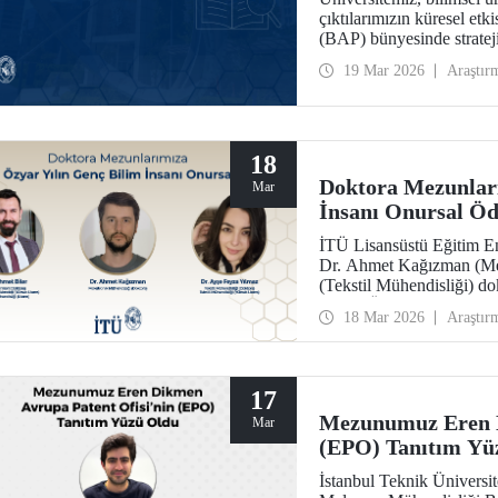
çıktılarımızın küresel etk
(BAP) bünyesinde strateji
19 Mar 2026
Araştır
18
Doktora Mezunları
Mar
İnsanı Onursal Ö
İTÜ Lisansüstü Eğitim En
Dr. Ahmet Kağızman (Mek
(Tekstil Mühendisliği) do
Serhat Özyar Yılın Genç 
18 Mar 2026
Araştır
17
Mezunumuz Eren D
Mar
(EPO) Tanıtım Yü
İstanbul Teknik Üniversit