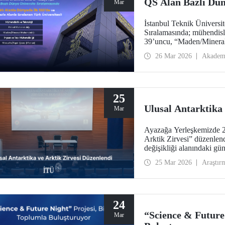
QS Alan Bazlı Dün
Mar
İstanbul Teknik Üniversi
Sıralamasında; mühendisl
39’uncu, “Maden/Mineral
Mühendisliği”nde 119’unc
26 Mar 2026
Akadem
“İnşaat ve Yapı Mühendis
“Mühendislik ve Teknoloj
Türkiye’den yer alan tek 
25
Ulusal Antarktika 
Mar
Ayazağa Yerleşkemizde 23
Arktik Zirvesi” düzenlendi
değişikliği alanındaki gü
uygulamalar bir arada ele 
25 Mar 2026
Araştır
24
“Science & Future
Mar