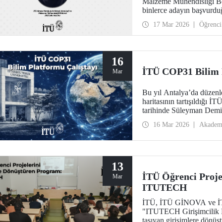
Malzeme Mühendisliği Bö
binlerce adayın başvurd
programı kapsamında, Av
17 Mar 2026
Öğrenci
tanıtım yüzü olarak seçild
16
İTÜ COP31 Bilim P
Mar
Bu yıl Antalya’da düzen
haritasının tartışıldığı 
tarihinde Süleyman Demi
16 Mar 2026
Akadem
13
İTÜ Öğrenci Proje
Mar
ITUTECH
İTÜ, İTÜ GİNOVA ve İTÜ 
"ITUTECH Girişimcilik Pr
taşıyan girişimlere dönüş