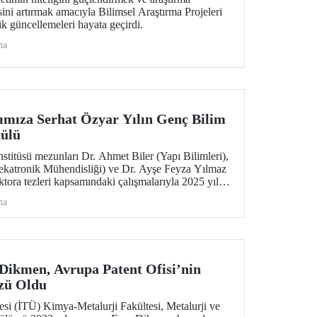
isini artırmak amacıyla Bilimsel Araştırma Projeleri
k güncellemeleri hayata geçirdi.
ma
mıza Serhat Özyar Yılın Genç Bilim
dülü
stitüsü mezunları Dr. Ahmet Biler (Yapı Bilimleri),
atronik Mühendisliği) ve Dr. Ayşe Feyza Yılmaz
ktora tezleri kapsamındaki çalışmalarıyla 2025 yılı
Bilim İnsanı Onursal Ödülü’ne layık görüldüler.
ma
ikmen, Avrupa Patent Ofisi’nin
zü Oldu
esi (İTÜ) Kimya-Metalurji Fakültesi, Metalurji ve