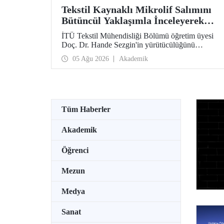
Tekstil Kaynaklı Mikrolif Salımını
Bütüncül Yaklaşımla İnceleyerek
Analiz ve Azaltım Stratejileri
İTÜ Tekstil Mühendisliği Bölümü öğretim üyesi
Geliştirecek Projeye TÜBİTAK
Doç. Dr. Hande Sezgin'in yürütücülüğünü
Desteği
üstlendiği “Sürdürülebilir Pamuk ve Polyester
05 Ağu 2026
Akademik
Esaslı Tekstil Ürünlerinde Kullanım Koşullarına
Bağlı Mikrolif Salımı: Aşınma, UV Maruziyeti ve
Yıkama Döngülerinin Bütünsel Analizi ve
Azaltım Stratejilerinin Geliştirilmesi” başlıklı
proje, TÜBİTAK 2515 – COST Aksiyon Üyeleri
Ar-Ge Destek Programı kapsamında
Tüm Haberler
desteklenmeye hak kazandı.
Akademik
Öğrenci
Mezun
Medya
Sanat