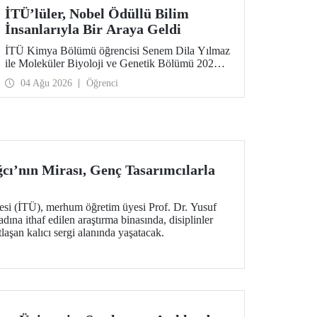
İTÜ’lüler, Nobel Ödüllü Bilim
İnsanlarıyla Bir Araya Geldi
İTÜ Kimya Bölümü öğrencisi Senem Dila Yılmaz
ile Moleküler Biyoloji ve Genetik Bölümü 2026
yılı mezunu Elif Önel, TÜBİTAK 2224-C Yurt
04 Ağu 2026
Öğrenci
Dışı Bilimsel Etkinliklere Katılım Desteği
kapsamında 75’inci Lindau Nobel Ödüllü Bilim
İnsanları Toplantısı’na katıldı.
ğcı’nın Mirası, Genç Tasarımcılarla
tesi (İTÜ), merhum öğretim üyesi Prof. Dr. Yusuf
adına ithaf edilen araştırma binasında, disiplinler
laşan kalıcı sergi alanında yaşatacak.