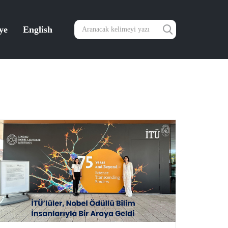
ye
English