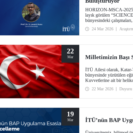
Buluşturuyor
HORIZON-MSCA-2025-CI
layık görülen “SCIENC
bünyesindeki çalışmaları
yürütücülüğünde gerçekleşt
24 Mar 2026
Araştır
dijital dönüşüm gibi kürese
toplumun tüm katmanlarına
yaşamı ile entegrasyonunu
22
Milletimizin Başı
Mar
İTÜ Ailesi olarak, Katar
bünyesinde yürütülen eğiti
Kuvvetlerine ait bir heli
Türk Silahlı Kuvvetleri
22 Mar 2026
Duyuru
Allah'tan rahmet; ailelerine ve
başı sağ olsun.
19
İTÜ’nün BAP Uygu
Mar
Üniversitemiz, bilimsel ü