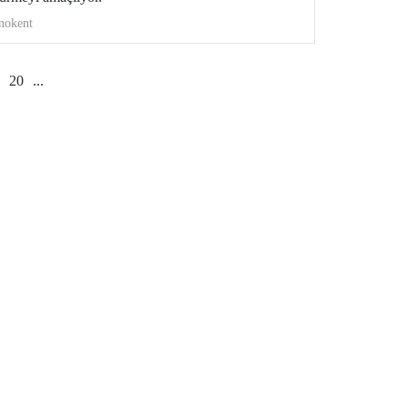
nokent
20
...