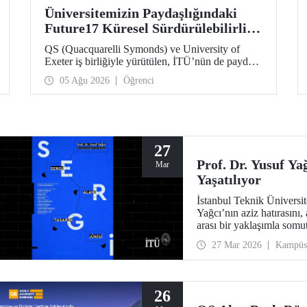
Üniversitemizin Paydaşlığındaki
Future17 Küresel Sürdürülebilirlik
Proje Programı, Öğrencilerimizin
QS (Quacquarelli Symonds) ve University of
Başvurularını Bekliyor
Exeter iş birliğiyle yürütülen, İTÜ’nün de paydaşı
olduğu Future17 Küresel Sürdürülebilirlik Proje
05 Ağu 2026
Öğrenci
Programı için yeni dönem öğrenci başvuruları
açıldı. Başvurular için son gün 31 Ağustos!
27
Prof. Dr. Yusuf Ya
Mar
Yaşatılıyor
İstanbul Teknik Üniversi
Yağcı’nın aziz hatırasını, 
arası bir yaklaşımla somut
27 Mar 2026
Kampüs
26