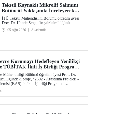
Tekstil Kaynaklı Mikrolif Salımını
Bütüncül Yaklaşımla İnceleyerek
Analiz ve Azaltım Stratejileri
İTÜ Tekstil Mühendisliği Bölümü öğretim üyesi
Geliştirecek Projeye TÜBİTAK
Doç. Dr. Hande Sezgin'in yürütücülüğünü
Desteği
üstlendiği “Sürdürülebilir Pamuk ve Polyester
05 Ağu 2026
Akademik
Esaslı Tekstil Ürünlerinde Kullanım Koşullarına
Bağlı Mikrolif Salımı: Aşınma, UV Maruziyeti ve
Yıkama Döngülerinin Bütünsel Analizi ve
Azaltım Stratejilerinin Geliştirilmesi” başlıklı
proje, TÜBİTAK 2515 – COST Aksiyon Üyeleri
Ar-Ge Destek Programı kapsamında
desteklenmeye hak kazandı.
evre Korumayı Hedefleyen Yenilikçi
ne TÜBİTAK İkili İş Birliği Programı
e Mühendisliği Bölümü öğretim üyesi Prof. Dr.
cülüğündeki proje, “2502 - Araştırma Projeleri -
emisi (BAS) ile İkili İşbirliği Programı”
 hak kazandı. Projedeki ileri malzemelerin
a
ebilir ve yenilikçi mekanokimya yaklaşımı öne