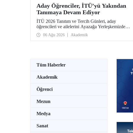
Aday Öğrenciler, İTÜ’yü Yakından
Tanımaya Devam Ediyor
İTÜ 2026 Tanıtım ve Tercih Günleri, aday
öğrencileri ve ailelerini Ayazağa Yerleşkemizde
ağırlamaya devam ediyor. Tanıtım ve Tercih
06 Ağu 2026
Akademik
Günleri 7 Ağustos’ta tamamlanacak, ilgili fakülte
ve birimler adaylara bilgi vermeye devam edecek.
Tüm Haberler
Akademik
Öğrenci
Mezun
Medya
Sanat