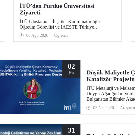
İTÜ’den Purdue Üniversitesi
Ziyareti
İTÜ Uluslararası İlişkiler Koordinatörlüğü
Öğretim Görevlisi ve IAESTE Türkiye
Sorumlusu Cahit Okan, akademik ilişkileri ve iş
06 Ağu 2026
Öğrenci
birliğini geliştirmek amacıyla 20-27 Temmuz
tarihlerinde ABD’de dünyanın önde gelen
araştırma üniversitelerinden Purdue Üniversitesi
başta olmak üzere bir dizi ziyarette bulundu.
02
Düşük Maliyetle Ç
Nis
Katalizör Projesi
Desteği
İTÜ Metalurji ve Malzem
Duygu Ağaoğulları yürütü
Bulgaristan Bilimler Akad
kapsamında desteklenmeye
02 Nis 2026
Araştırm
hazırlanmasında sürdürül
çıkıyor.
31