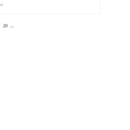
ma
20
...