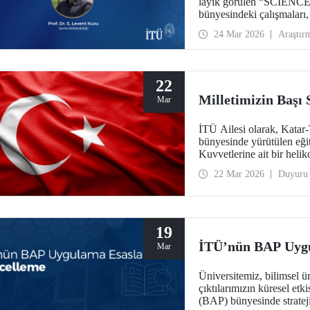
layık görülen “SCIENC
bünyesindeki çalışmaları
yürütücülüğünde gerçekleşt
24 Mar 2026
Araştır
dijital dönüşüm gibi kürese
toplumun tüm katmanlarına
yaşamı ile entegrasyonunu
22
Milletimizin Başı
Mar
İTÜ Ailesi olarak, Katar
bünyesinde yürütülen eğiti
Kuvvetlerine ait bir heli
Türk Silahlı Kuvvetleri
22 Mar 2026
Duyuru
Allah'tan rahmet; ailelerine ve
başı sağ olsun.
19
İTÜ’nün BAP Uygu
Mar
Üniversitemiz, bilimsel ü
çıktılarımızın küresel etk
(BAP) bünyesinde strateji