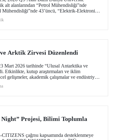
ik alt alanlarından “Petrol Mühendisliği”nde
 Mühendisliği”nde 43’üncü, “Elektrik-Elektronik
u oldu. “Mimarlık/Yapılı Çevre (Mimari)” ile
ik
liği”nde ise 51-100 aralığında bulunan İTÜ,
i”de dünyada ilk 100 üniversite arasında
üniversite.
ve Arktik Zirvesi Düzenlendi
 Mart 2026 tarihinde “Ulusal Antarktika ve
. Etkinlikte, kutup araştırmaları ve iklim
ncel gelişmeler, akademik çalışmalar ve endüstriyel
alındı
ma
 Night” Projesi, Bilimi Toplumla
TIZENS çağrısı kapsamında desteklenmeye