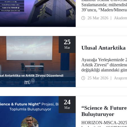
Sıralamasında; mühendisl
39’uncu, “Maden/Mineral
Mühendisliği”nde 119’unc
26 Mar 2026
Akadem
“İnşaat ve Yapı Mühendis
“Mühendislik ve Teknoloj
Türkiye’den yer alan tek 
25
Ulusal Antarktika 
Mar
Ayazağa Yerleşkemizde 23
Arktik Zirvesi” düzenlendi
değişikliği alanındaki gü
uygulamalar bir arada ele 
25 Mar 2026
Araştır
24
“Science & Future
Mar
Buluşturuyor
HORIZON-MSCA-2025-CI