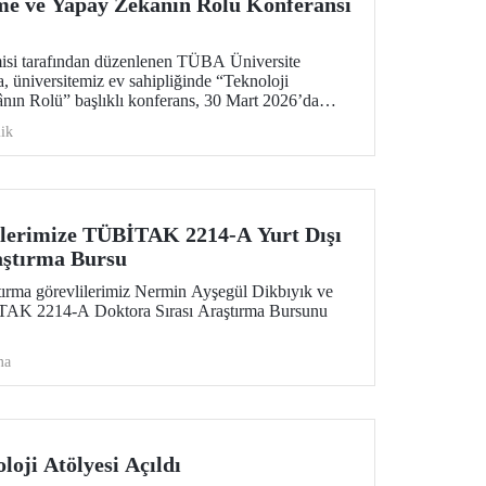
rme ve Yapay Zekânın Rolü Konferansı
isi tarafından düzenlenen TÜBA Üniversite
, üniversitemiz ev sahipliğinde “Teknoloji
nın Rolü” başlıklı konferans, 30 Mart 2026’da
 Merkezimizin Senato Salonu’nda gerçekleşti.
ik
ilerimize TÜBİTAK 2214-A Yurt Dışı
aştırma Bursu
ırma görevlilerimiz Nermin Ayşegül Dikbıyık ve
İTAK 2214-A Doktora Sırası Araştırma Bursunu
ma
loji Atölyesi Açıldı