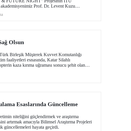
E & FUTURE NIGHT” Projesinin İTÜ
, akademisyenimiz Prof. Dr. Levent Kuzu
irilecek. Proje; iklim değişikliği, halk sağlığı ve
ma
l öncelikli alanlarda üretilen bilimsel çıktıların
 ulaştırılmasını ve araştırma kültürünün şehir
 hedefliyor.
 Sağ Olsun
-Türk Birleşik Müşterek Kuvvet Komutanlığı
m faaliyetleri esnasında, Katar Silahlı
kopterin kaza kırıma uğraması sonucu şehit olan
miz ve ASELSAN personeli teknisyenlerimize
 milletimize başsağlığı diliyoruz. Milletimizin
lama Esaslarında Güncelleme
retimin niteliğini güçlendirmek ve araştırma
isini artırmak amacıyla Bilimsel Araştırma Projeleri
k güncellemeleri hayata geçirdi.