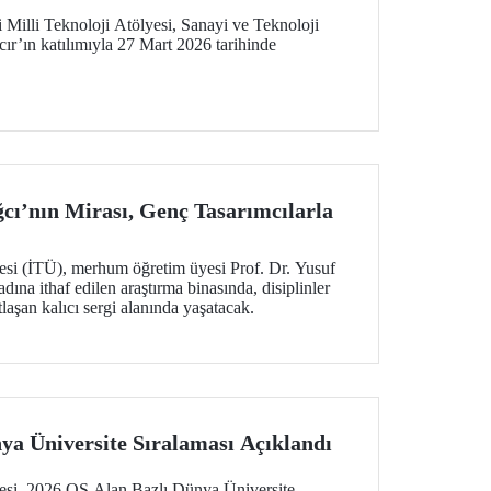
Milli Teknoloji Atölyesi, Sanayi ve Teknoloji
r’ın katılımıyla 27 Mart 2026 tarihinde
ğcı’nın Mirası, Genç Tasarımcılarla
tesi (İTÜ), merhum öğretim üyesi Prof. Dr. Yusuf
adına ithaf edilen araştırma binasında, disiplinler
laşan kalıcı sergi alanında yaşatacak.
ya Üniversite Sıralaması Açıklandı
tesi, 2026 QS Alan Bazlı Dünya Üniversite