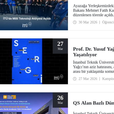
Ayazağa Yerleşkemizdeki 
Bakanı Mehmet Fatih Kacı
düzenlenen törenle açıldı.
30 Mar 2026
Öğrenci
27
Prof. Dr. Yusuf Ya
Mar
Yaşatılıyor
İstanbul Teknik Üniversi
Yağcı’nın aziz hatırasını, 
arası bir yaklaşımla somut
27 Mar 2026
Kampüs
26
QS Alan Bazlı Dün
Mar
İstanbul Teknik Üniversi