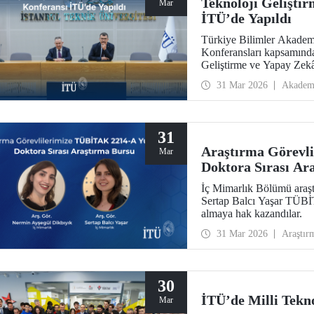
Teknoloji Gelişti
Mar
İTÜ’de Yapıldı
Türkiye Bilimler Akadem
Konferansları kapsamında
Geliştirme ve Yapay Zekâ
Süleyman Demirel Kültür
31 Mar 2026
Akadem
31
Araştırma Görevl
Mar
Doktora Sırası Ar
İç Mimarlık Bölümü araşt
Sertap Balcı Yaşar TÜB
almaya hak kazandılar.
31 Mar 2026
Araştır
30
İTÜ’de Milli Tekno
Mar