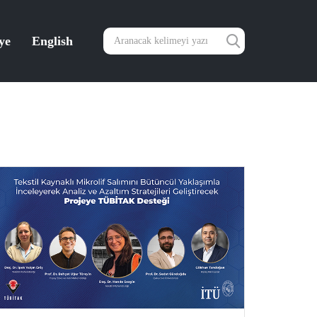
ye
English