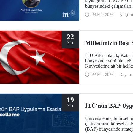
layık görülen “SCIENC
bünyesindeki çalışmaları
yürütücülüğünde gerçekleşt
24 Mar 2026
Araştır
dijital dönüşüm gibi kürese
toplumun tüm katmanlarına
yaşamı ile entegrasyonunu
22
Milletimizin Başı
Mar
İTÜ Ailesi olarak, Katar
bünyesinde yürütülen eğiti
Kuvvetlerine ait bir heli
Türk Silahlı Kuvvetleri
22 Mar 2026
Duyuru
Allah'tan rahmet; ailelerine ve
başı sağ olsun.
19
İTÜ’nün BAP Uygu
Mar
Üniversitemiz, bilimsel ü
çıktılarımızın küresel etk
(BAP) bünyesinde strateji