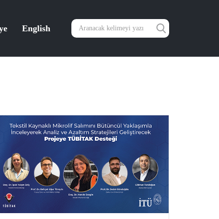
ye
English