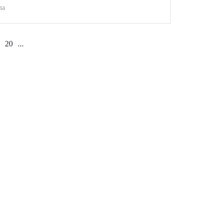
ma
20
...