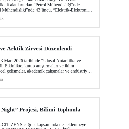
ik alt alanlarından “Petrol Mühendisliği”nde
 Mühendisliği”nde 43’üncü, “Elektrik-Elektronik
u oldu. “Mimarlık/Yapılı Çevre (Mimari)” ile
ik
liği”nde ise 51-100 aralığında bulunan İTÜ,
i”de dünyada ilk 100 üniversite arasında
üniversite.
ve Arktik Zirvesi Düzenlendi
 Mart 2026 tarihinde “Ulusal Antarktika ve
. Etkinlikte, kutup araştırmaları ve iklim
ncel gelişmeler, akademik çalışmalar ve endüstriyel
alındı
ma
 Night” Projesi, Bilimi Toplumla
TIZENS çağrısı kapsamında desteklenmeye