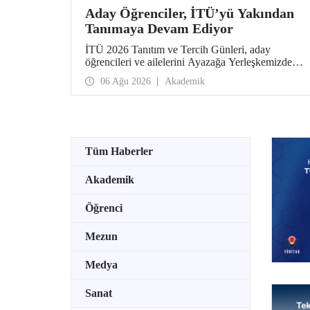
Aday Öğrenciler, İTÜ’yü Yakından
Tanımaya Devam Ediyor
İTÜ 2026 Tanıtım ve Tercih Günleri, aday
öğrencileri ve ailelerini Ayazağa Yerleşkemizde
ağırlamaya devam ediyor. Tanıtım ve Tercih
06 Ağu 2026
Akademik
Günleri 7 Ağustos’ta tamamlanacak, ilgili fakülte
ve birimler adaylara bilgi vermeye devam edecek.
Tüm Haberler
Akademik
Öğrenci
Mezun
Medya
Sanat