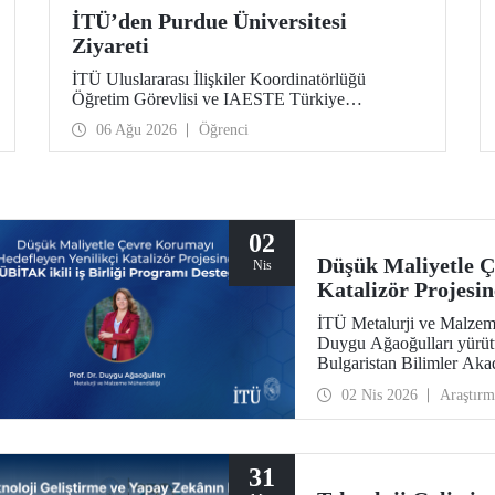
İTÜ’den Purdue Üniversitesi
Ziyareti
İTÜ Uluslararası İlişkiler Koordinatörlüğü
Öğretim Görevlisi ve IAESTE Türkiye
Sorumlusu Cahit Okan, akademik ilişkileri ve iş
06 Ağu 2026
Öğrenci
birliğini geliştirmek amacıyla 20-27 Temmuz
tarihlerinde ABD’de dünyanın önde gelen
araştırma üniversitelerinden Purdue Üniversitesi
başta olmak üzere bir dizi ziyarette bulundu.
02
Düşük Maliyetle Ç
Nis
Katalizör Projesi
Desteği
İTÜ Metalurji ve Malzem
Duygu Ağaoğulları yürütü
Bulgaristan Bilimler Akad
kapsamında desteklenmeye
02 Nis 2026
Araştırm
hazırlanmasında sürdürül
çıkıyor.
31