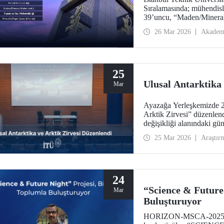
Sıralamasında; mühendisl
39’uncu, “Maden/Mineral
Mühendisliği”nde 119’unc
26 Mar 2026
Akadem
“İnşaat ve Yapı Mühendis
“Mühendislik ve Teknoloj
Türkiye’den yer alan tek 
25
Ulusal Antarktika 
Mar
Ayazağa Yerleşkemizde 23
Arktik Zirvesi” düzenlendi
değişikliği alanındaki gü
uygulamalar bir arada ele 
25 Mar 2026
Araştır
24
“Science & Future
Mar
Buluşturuyor
HORIZON-MSCA-2025-CI