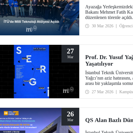
Ayazağa Yerleşkemizdeki 
Bakanı Mehmet Fatih Kacı
düzenlenen törenle açıldı.
30 Mar 2026
Öğrenci
27
Prof. Dr. Yusuf Ya
Mar
Yaşatılıyor
İstanbul Teknik Üniversi
Yağcı’nın aziz hatırasını, 
arası bir yaklaşımla somut
27 Mar 2026
Kampüs
26
QS Alan Bazlı Dün
Mar
İstanbul Teknik Üniversi