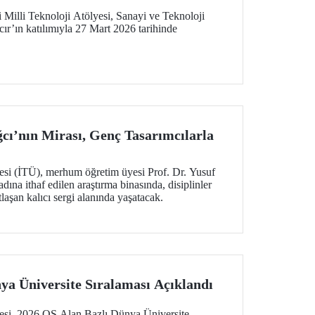
Milli Teknoloji Atölyesi, Sanayi ve Teknoloji
r’ın katılımıyla 27 Mart 2026 tarihinde
ğcı’nın Mirası, Genç Tasarımcılarla
tesi (İTÜ), merhum öğretim üyesi Prof. Dr. Yusuf
adına ithaf edilen araştırma binasında, disiplinler
laşan kalıcı sergi alanında yaşatacak.
ya Üniversite Sıralaması Açıklandı
tesi, 2026 QS Alan Bazlı Dünya Üniversite