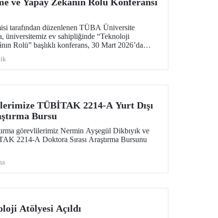
rme ve Yapay Zekânın Rolü Konferansı
isi tarafından düzenlenen TÜBA Üniversite
, üniversitemiz ev sahipliğinde “Teknoloji
nın Rolü” başlıklı konferans, 30 Mart 2026’da
 Merkezimizin Senato Salonu’nda gerçekleşti.
ik
ilerimize TÜBİTAK 2214-A Yurt Dışı
aştırma Bursu
ırma görevlilerimiz Nermin Ayşegül Dikbıyık ve
İTAK 2214-A Doktora Sırası Araştırma Bursunu
ma
loji Atölyesi Açıldı