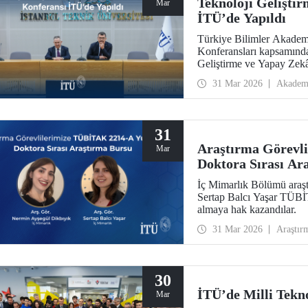
Teknoloji Gelişti
Mar
İTÜ’de Yapıldı
Türkiye Bilimler Akadem
Konferansları kapsamında
Geliştirme ve Yapay Zekâ
Süleyman Demirel Kültür
31 Mar 2026
Akadem
31
Araştırma Görevl
Mar
Doktora Sırası Ar
İç Mimarlık Bölümü araşt
Sertap Balcı Yaşar TÜB
almaya hak kazandılar.
31 Mar 2026
Araştır
30
İTÜ’de Milli Tekno
Mar