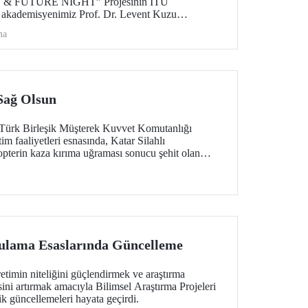
E & FUTURE NIGHT” Projesinin İTÜ
, akademisyenimiz Prof. Dr. Levent Kuzu
irilecek. Proje; iklim değişikliği, halk sağlığı ve
ma
l öncelikli alanlarda üretilen bilimsel çıktıların
 ulaştırılmasını ve araştırma kültürünün şehir
 hedefliyor.
 Sağ Olsun
-Türk Birleşik Müşterek Kuvvet Komutanlığı
m faaliyetleri esnasında, Katar Silahlı
kopterin kaza kırıma uğraması sonucu şehit olan
miz ve ASELSAN personeli teknisyenlerimize
 milletimize başsağlığı diliyoruz. Milletimizin
lama Esaslarında Güncelleme
retimin niteliğini güçlendirmek ve araştırma
isini artırmak amacıyla Bilimsel Araştırma Projeleri
k güncellemeleri hayata geçirdi.