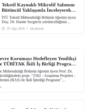
Tekstil Kaynaklı Mikrolif Salımını
Bütüncül Yaklaşımla İnceleyerek
Analiz ve Azaltım Stratejileri
İTÜ Tekstil Mühendisliği Bölümü öğretim üyesi
Geliştirecek Projeye TÜBİTAK
Doç. Dr. Hande Sezgin'in yürütücülüğünü
Desteği
üstlendiği “Sürdürülebilir Pamuk ve Polyester
05 Ağu 2026
Akademik
Esaslı Tekstil Ürünlerinde Kullanım Koşullarına
Bağlı Mikrolif Salımı: Aşınma, UV Maruziyeti ve
Yıkama Döngülerinin Bütünsel Analizi ve
Azaltım Stratejilerinin Geliştirilmesi” başlıklı
proje, TÜBİTAK 2515 – COST Aksiyon Üyeleri
Ar-Ge Destek Programı kapsamında
desteklenmeye hak kazandı.
evre Korumayı Hedefleyen Yenilikçi
ne TÜBİTAK İkili İş Birliği Programı
e Mühendisliği Bölümü öğretim üyesi Prof. Dr.
cülüğündeki proje, “2502 - Araştırma Projeleri -
emisi (BAS) ile İkili İşbirliği Programı”
 hak kazandı. Projedeki ileri malzemelerin
a
ebilir ve yenilikçi mekanokimya yaklaşımı öne