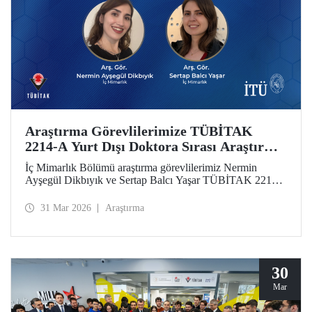
Araştırma Görevlilerimize TÜBİTAK
2214-A Yurt Dışı Doktora Sırası Araştırma
Bursu
İç Mimarlık Bölümü araştırma görevlilerimiz Nermin
Ayşegül Dikbıyık ve Sertap Balcı Yaşar TÜBİTAK 2214-
A Doktora Sırası Araştırma Bursunu almaya hak
kazandılar.
31 Mar 2026
Araştırma
30
Mar