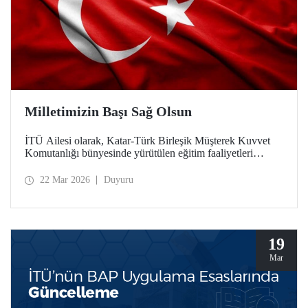
Milletimizin Başı Sağ Olsun
İTÜ Ailesi olarak, Katar-Türk Birleşik Müşterek Kuvvet
Komutanlığı bünyesinde yürütülen eğitim faaliyetleri
esnasında, Katar Silahlı Kuvvetlerine ait bir helikopterin
kaza kırıma uğraması sonucu şehit olan Türk Silahlı
22 Mar 2026
Duyuru
Kuvvetlerimiz ve ASELSAN personeli teknisyenlerimize
Allah'tan rahmet; ailelerine ve milletimize başsağlığı
diliyoruz. Milletimizin başı sağ olsun.
19
Mar