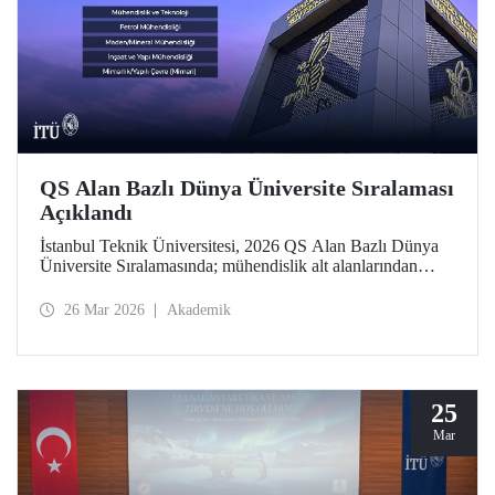
QS Alan Bazlı Dünya Üniversite Sıralaması
Açıklandı
İstanbul Teknik Üniversitesi, 2026 QS Alan Bazlı Dünya
Üniversite Sıralamasında; mühendislik alt alanlarından
“Petrol Mühendisliği”nde 39’uncu, “Maden/Mineral
Mühendisliği”nde 43’üncü, “Elektrik-Elektronik
26 Mar 2026
Akademik
Mühendisliği”nde 119’uncu oldu. “Mimarlık/Yapılı Çevre
(Mimari)” ile “İnşaat ve Yapı Mühendisliği”nde ise 51-100
aralığında bulunan İTÜ, “Mühendislik ve Teknoloji”de
dünyada ilk 100 üniversite arasında Türkiye’den yer alan
tek üniversite.
25
Mar