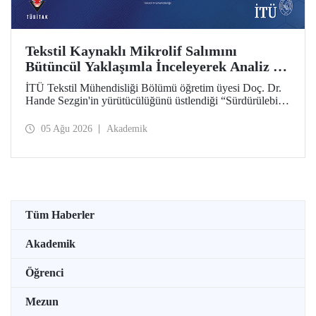
Tekstil Kaynaklı Mikrolif Salımını
Bütüncül Yaklaşımla İnceleyerek Analiz ve
Azaltım Stratejileri Geliştirecek Projeye
İTÜ Tekstil Mühendisliği Bölümü öğretim üyesi Doç. Dr.
TÜBİTAK Desteği
Hande Sezgin'in yürütücülüğünü üstlendiği “Sürdürülebilir
Pamuk ve Polyester Esaslı Tekstil Ürünlerinde Kullanım
Koşullarına Bağlı Mikrolif Salımı: Aşınma, UV Maruziyeti
05 Ağu 2026
Akademik
ve Yıkama Döngülerinin Bütünsel Analizi ve Azaltım
Stratejilerinin Geliştirilmesi” başlıklı proje, TÜBİTAK
2515 – COST Aksiyon Üyeleri Ar-Ge Destek Programı
kapsamında desteklenmeye hak kazandı.
Tüm Haberler
Akademik
Öğrenci
Mezun