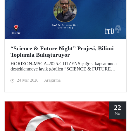
“Science & Future Night” Projesi, Bilimi
Toplumla Buluşturuyor
HORIZON-MSCA-2025-CITIZENS çağrısı kapsamında
desteklenmeye layık görülen “SCIENCE & FUTURE
NIGHT” Projesinin İTÜ bünyesindeki çalışmaları,
akademisyenimiz Prof. Dr. Levent Kuzu yürütücülüğünde
24 Mar 2026
Araştırma
gerçekleştirilecek. Proje; iklim değişikliği, halk sağlığı ve
dijital dönüşüm gibi küresel öncelikli alanlarda üretilen
bilimsel çıktıların toplumun tüm katmanlarına ulaştırılmasını
ve araştırma kültürünün şehir yaşamı ile entegrasyonunu
hedefliyor.
22
Mar