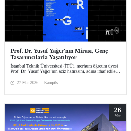
Prof. Dr. Yusuf Yağcı’nın Mirası, Genç
Tasarımcılarla Yaşatılıyor
İstanbul Teknik Üniversitesi (İTÜ), merhum öğretim üyesi
Prof. Dr. Yusuf Yağcı’nın aziz hatırasını, adına ithaf edilen
araştırma binasında, disiplinler arası bir yaklaşımla
somutlaşan kalıcı sergi alanında yaşatacak.
27 Mar 2026
Kampüs
26
Mar