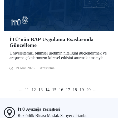
İTÜ’nün BAP Uygulama Esaslarında
Güncelleme
Üniversitemiz, bilimsel üretimin niteliğini güçlendirmek ve
araştırma çıktılarımızın küresel etkisini artırmak amacıyla
Bilimsel Araştırma Projeleri (BAP) bünyesinde stratejik
güncellemeleri hayata geçirdi.
19 Mar 2026
Araştırma
...
11
12
13
14
15
16
17
18
19
20
...
İTÜ Ayazağa Yerleşkesi
Rektörlük Binası Maslak-Sarıyer / İstanbul