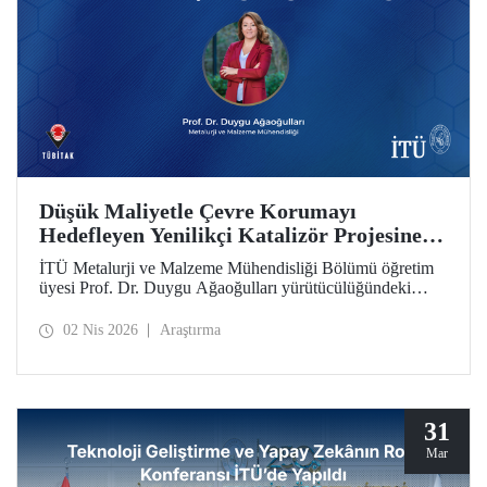
Düşük Maliyetle Çevre Korumayı
Hedefleyen Yenilikçi Katalizör Projesine
TÜBİTAK İkili İş Birliği Programı Desteği
İTÜ Metalurji ve Malzeme Mühendisliği Bölümü öğretim
üyesi Prof. Dr. Duygu Ağaoğulları yürütücülüğündeki
proje, “2502 - Araştırma Projeleri - Bulgaristan Bilimler
Akademisi (BAS) ile İkili İşbirliği Programı” kapsamında
02 Nis 2026
Araştırma
desteklenmeye hak kazandı. Projedeki ileri malzemelerin
hazırlanmasında sürdürülebilir ve yenilikçi mekanokimya
yaklaşımı öne çıkıyor.
31
Mar