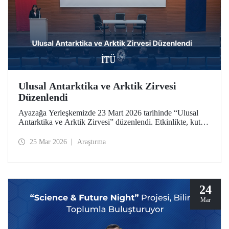
Ulusal Antarktika ve Arktik Zirvesi
Düzenlendi
Ayazağa Yerleşkemizde 23 Mart 2026 tarihinde “Ulusal
Antarktika ve Arktik Zirvesi” düzenlendi. Etkinlikte, kutup
araştırmaları ve iklim değişikliği alanındaki güncel
gelişmeler, akademik çalışmalar ve endüstriyel uygulamalar
25 Mar 2026
Araştırma
bir arada ele alındı
24
Mar