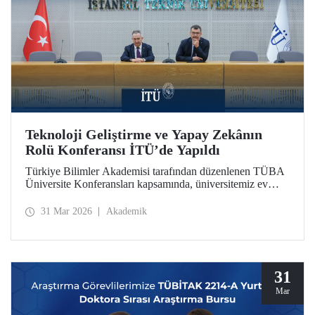
Teknoloji Geliştirme ve Yapay Zekânın
Rolü Konferansı İTÜ’de Yapıldı
Türkiye Bilimler Akademisi tarafından düzenlenen TÜBA
Üniversite Konferansları kapsamında, üniversitemiz ev
sahipliğinde “Teknoloji Geliştirme ve Yapay Zekânın
Rolü” başlıklı konferans, 30 Mart 2026’da Süleyman
31 Mar 2026
Akademik
Demirel Kültür Merkezimizin Senato Salonu’nda
gerçekleşti.
31
Mar