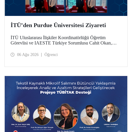
İTÜ’den Purdue Üniversitesi Ziyareti
İTÜ Uluslararası İlişkiler Koordinatörlüğü Öğretim
Görevlisi ve IAESTE Türkiye Sorumlusu Cahit Okan,
akademik ilişkileri ve iş birliğini geliştirmek amacıyla 20-27
Temmuz tarihlerinde ABD’de dünyanın önde gelen
06 Ağu 2026
Öğrenci
araştırma üniversitelerinden Purdue Üniversitesi başta
olmak üzere bir dizi ziyarette bulundu.