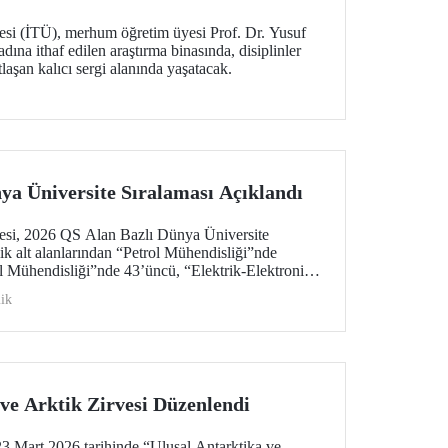
tesi (İTÜ), merhum öğretim üyesi Prof. Dr. Yusuf
adına ithaf edilen araştırma binasında, disiplinler
laşan kalıcı sergi alanında yaşatacak.
ya Üniversite Sıralaması Açıklandı
tesi, 2026 QS Alan Bazlı Dünya Üniversite
ik alt alanlarından “Petrol Mühendisliği”nde
 Mühendisliği”nde 43’üncü, “Elektrik-Elektronik
u oldu. “Mimarlık/Yapılı Çevre (Mimari)” ile
ik
liği”nde ise 51-100 aralığında bulunan İTÜ,
i”de dünyada ilk 100 üniversite arasında
üniversite.
ve Arktik Zirvesi Düzenlendi
 Mart 2026 tarihinde “Ulusal Antarktika ve