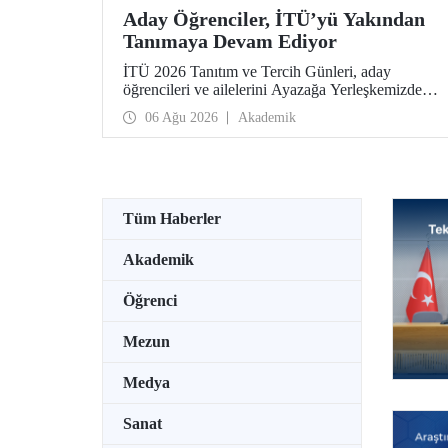
Aday Öğrenciler, İTÜ’yü Yakından
Tanımaya Devam Ediyor
İTÜ 2026 Tanıtım ve Tercih Günleri, aday
öğrencileri ve ailelerini Ayazağa Yerleşkemizde
ağırlamaya devam ediyor. Tanıtım ve Tercih
06 Ağu 2026
Akademik
Günleri 7 Ağustos’ta tamamlanacak, ilgili fakülte
ve birimler adaylara bilgi vermeye devam edecek.
Tüm Haberler
Akademik
Öğrenci
Mezun
Medya
Sanat