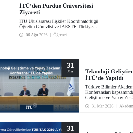
İTÜ’den Purdue Üniversitesi
Ziyareti
İTÜ Uluslararası İlişkiler Koordinatörlüğü
Öğretim Görevlisi ve IAESTE Türkiye
Sorumlusu Cahit Okan, akademik ilişkileri ve iş
06 Ağu 2026
Öğrenci
birliğini geliştirmek amacıyla 20-27 Temmuz
tarihlerinde ABD’de dünyanın önde gelen
araştırma üniversitelerinden Purdue Üniversitesi
başta olmak üzere bir dizi ziyarette bulundu.
31
Teknoloji Gelişti
Mar
İTÜ’de Yapıldı
Türkiye Bilimler Akadem
Konferansları kapsamında
Geliştirme ve Yapay Zekâ
Süleyman Demirel Kültür
31 Mar 2026
Akadem
31