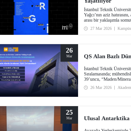
Yaşatılıyor
İstanbul Teknik Üniversi
Yağcı’nın aziz hatırasını, 
arası bir yaklaşımla somut
27 Mar 2026
Kampüs
26
QS Alan Bazlı Dün
Mar
İstanbul Teknik Üniversi
Sıralamasında; mühendisl
39’uncu, “Maden/Mineral
Mühendisliği”nde 119’unc
26 Mar 2026
Akadem
“İnşaat ve Yapı Mühendis
“Mühendislik ve Teknoloj
Türkiye’den yer alan tek 
25
Ulusal Antarktika 
Mar
Ayazağa Yerleşkemizde 23