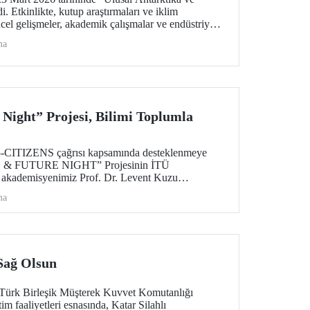
. Etkinlikte, kutup araştırmaları ve iklim
ncel gelişmeler, akademik çalışmalar ve endüstriyel
alındı
ma
 Night” Projesi, Bilimi Toplumla
TIZENS çağrısı kapsamında desteklenmeye
E & FUTURE NIGHT” Projesinin İTÜ
, akademisyenimiz Prof. Dr. Levent Kuzu
irilecek. Proje; iklim değişikliği, halk sağlığı ve
ma
l öncelikli alanlarda üretilen bilimsel çıktıların
 ulaştırılmasını ve araştırma kültürünün şehir
 hedefliyor.
 Sağ Olsun
-Türk Birleşik Müşterek Kuvvet Komutanlığı
m faaliyetleri esnasında, Katar Silahlı