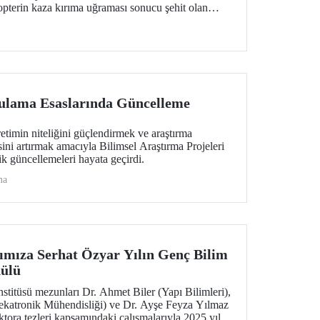
kopterin kaza kırıma uğraması sonucu şehit olan
miz ve ASELSAN personeli teknisyenlerimize
 milletimize başsağlığı diliyoruz. Milletimizin
lama Esaslarında Güncelleme
retimin niteliğini güçlendirmek ve araştırma
isini artırmak amacıyla Bilimsel Araştırma Projeleri
k güncellemeleri hayata geçirdi.
ma
mıza Serhat Özyar Yılın Genç Bilim
dülü
stitüsü mezunları Dr. Ahmet Biler (Yapı Bilimleri),
atronik Mühendisliği) ve Dr. Ayşe Feyza Yılmaz
ktora tezleri kapsamındaki çalışmalarıyla 2025 yılı