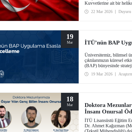
Kuvvetlerine ait bir heli
Türk Silahlı Kuvvetleri
22 Mar 2026
Duyuru
Allah'tan rahmet; ailelerine ve
başı sağ olsun.
19
İTÜ’nün BAP Uygu
Mar
Üniversitemiz, bilimsel ü
çıktılarımızın küresel etk
(BAP) bünyesinde strateji
19 Mar 2026
Araştır
18
Doktora Mezunları
Mar
İnsanı Onursal Ö
İTÜ Lisansüstü Eğitim En
Dr. Ahmet Kağızman (Mek
(Tekstil Mühendisliği) do