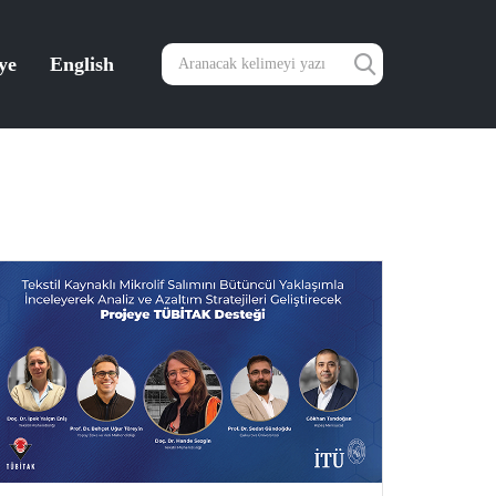
ye
English