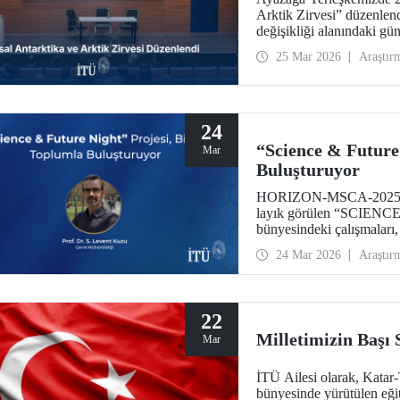
Arktik Zirvesi” düzenlendi
değişikliği alanındaki gü
uygulamalar bir arada ele 
25 Mar 2026
Araştır
24
“Science & Future
Mar
Buluşturuyor
HORIZON-MSCA-2025-CI
layık görülen “SCIENC
bünyesindeki çalışmaları
yürütücülüğünde gerçekleşt
24 Mar 2026
Araştır
dijital dönüşüm gibi kürese
toplumun tüm katmanlarına
yaşamı ile entegrasyonunu
22
Milletimizin Başı
Mar
İTÜ Ailesi olarak, Katar
bünyesinde yürütülen eğiti