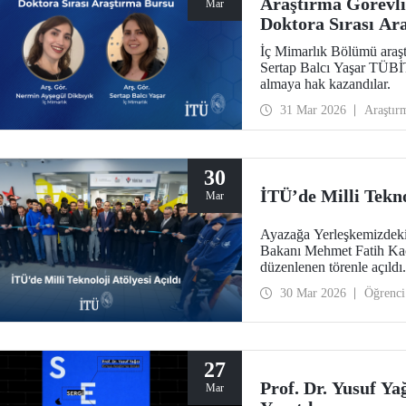
Araştırma Görevl
Mar
Doktora Sırası Ar
İç Mimarlık Bölümü araşt
Sertap Balcı Yaşar TÜB
almaya hak kazandılar.
31 Mar 2026
Araştır
30
İTÜ’de Milli Tekno
Mar
Ayazağa Yerleşkemizdeki 
Bakanı Mehmet Fatih Kacı
düzenlenen törenle açıldı.
30 Mar 2026
Öğrenci
27
Prof. Dr. Yusuf Ya
Mar