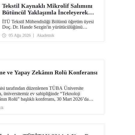
Tekstil Kaynaklı Mikrolif Salımını
Bütüncül Yaklaşımla İnceleyerek
Analiz ve Azaltım Stratejileri
İTÜ Tekstil Mühendisliği Bölümü öğretim üyesi
Geliştirecek Projeye TÜBİTAK
Doç. Dr. Hande Sezgin'in yürütücülüğünü
Desteği
üstlendiği “Sürdürülebilir Pamuk ve Polyester
05 Ağu 2026
Akademik
Esaslı Tekstil Ürünlerinde Kullanım Koşullarına
Bağlı Mikrolif Salımı: Aşınma, UV Maruziyeti ve
Yıkama Döngülerinin Bütünsel Analizi ve
Azaltım Stratejilerinin Geliştirilmesi” başlıklı
proje, TÜBİTAK 2515 – COST Aksiyon Üyeleri
Ar-Ge Destek Programı kapsamında
desteklenmeye hak kazandı.
rme ve Yapay Zekânın Rolü Konferansı
isi tarafından düzenlenen TÜBA Üniversite
, üniversitemiz ev sahipliğinde “Teknoloji
nın Rolü” başlıklı konferans, 30 Mart 2026’da
 Merkezimizin Senato Salonu’nda gerçekleşti.
ik