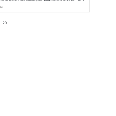
Bilim İnsanı Onursal Ödülü’ne layık görüldüler.
ma
20
...