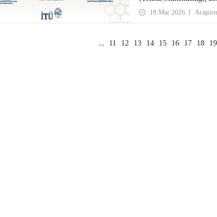
Serhat Özyar Yılın Genç 
18 Mar 2026
Araştır
...
11
12
13
14
15
16
17
18
19