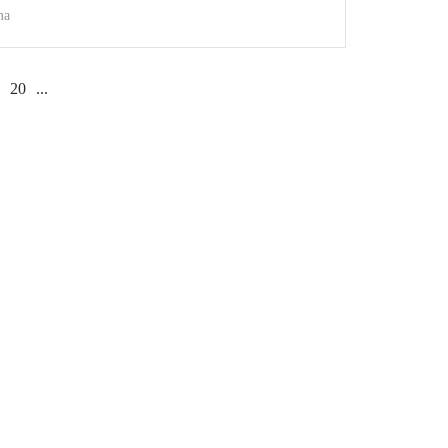
ma
20
...