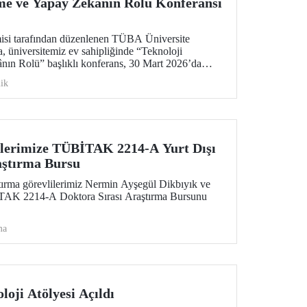
rme ve Yapay Zekânın Rolü Konferansı
isi tarafından düzenlenen TÜBA Üniversite
, üniversitemiz ev sahipliğinde “Teknoloji
nın Rolü” başlıklı konferans, 30 Mart 2026’da
 Merkezimizin Senato Salonu’nda gerçekleşti.
ik
ilerimize TÜBİTAK 2214-A Yurt Dışı
aştırma Bursu
ırma görevlilerimiz Nermin Ayşegül Dikbıyık ve
İTAK 2214-A Doktora Sırası Araştırma Bursunu
ma
loji Atölyesi Açıldı