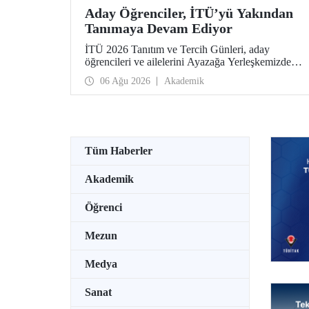
Aday Öğrenciler, İTÜ’yü Yakından
Tanımaya Devam Ediyor
İTÜ 2026 Tanıtım ve Tercih Günleri, aday
öğrencileri ve ailelerini Ayazağa Yerleşkemizde
ağırlamaya devam ediyor. Tanıtım ve Tercih
06 Ağu 2026
Akademik
Günleri 7 Ağustos’ta tamamlanacak, ilgili fakülte
ve birimler adaylara bilgi vermeye devam edecek.
Tüm Haberler
Akademik
Öğrenci
Mezun
Medya
Sanat