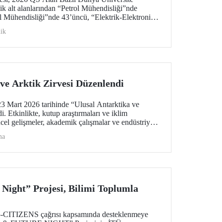
ik alt alanlarından “Petrol Mühendisliği”nde
 Mühendisliği”nde 43’üncü, “Elektrik-Elektronik
u oldu. “Mimarlık/Yapılı Çevre (Mimari)” ile
ik
liği”nde ise 51-100 aralığında bulunan İTÜ,
i”de dünyada ilk 100 üniversite arasında
üniversite.
ve Arktik Zirvesi Düzenlendi
 Mart 2026 tarihinde “Ulusal Antarktika ve
. Etkinlikte, kutup araştırmaları ve iklim
ncel gelişmeler, akademik çalışmalar ve endüstriyel
alındı
ma
 Night” Projesi, Bilimi Toplumla
TIZENS çağrısı kapsamında desteklenmeye