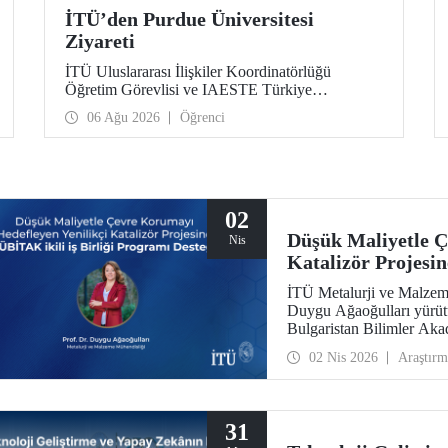
İTÜ’den Purdue Üniversitesi
Ziyareti
İTÜ Uluslararası İlişkiler Koordinatörlüğü
Öğretim Görevlisi ve IAESTE Türkiye
Sorumlusu Cahit Okan, akademik ilişkileri ve iş
06 Ağu 2026
Öğrenci
birliğini geliştirmek amacıyla 20-27 Temmuz
tarihlerinde ABD’de dünyanın önde gelen
araştırma üniversitelerinden Purdue Üniversitesi
başta olmak üzere bir dizi ziyarette bulundu.
02
Düşük Maliyetle Ç
Nis
Katalizör Projesi
Desteği
İTÜ Metalurji ve Malzem
Duygu Ağaoğulları yürütü
Bulgaristan Bilimler Akad
kapsamında desteklenmeye
02 Nis 2026
Araştırm
hazırlanmasında sürdürül
çıkıyor.
31