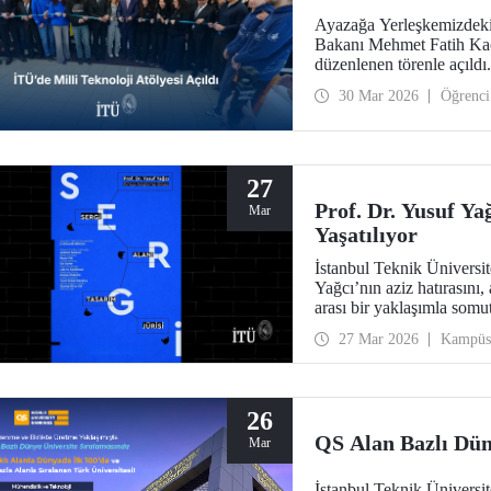
Ayazağa Yerleşkemizdeki 
Bakanı Mehmet Fatih Kacı
düzenlenen törenle açıldı.
30 Mar 2026
Öğrenci
27
Prof. Dr. Yusuf Ya
Mar
Yaşatılıyor
İstanbul Teknik Üniversi
Yağcı’nın aziz hatırasını, 
arası bir yaklaşımla somut
27 Mar 2026
Kampüs
26
QS Alan Bazlı Dün
Mar
İstanbul Teknik Üniversi