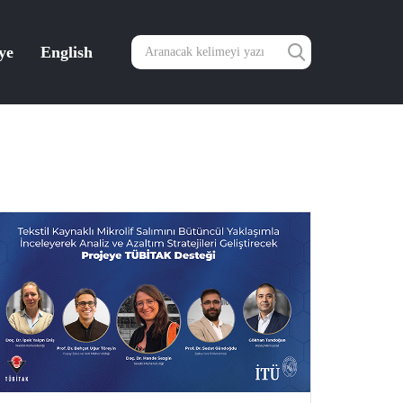
ye
English