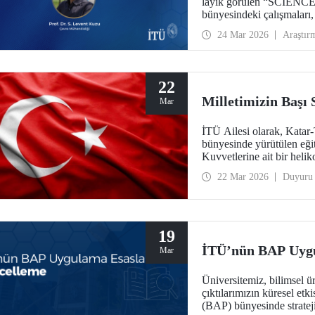
layık görülen “SCIENC
bünyesindeki çalışmaları
yürütücülüğünde gerçekleşt
24 Mar 2026
Araştır
dijital dönüşüm gibi kürese
toplumun tüm katmanlarına
yaşamı ile entegrasyonunu
22
Milletimizin Başı
Mar
İTÜ Ailesi olarak, Katar
bünyesinde yürütülen eğiti
Kuvvetlerine ait bir heli
Türk Silahlı Kuvvetleri
22 Mar 2026
Duyuru
Allah'tan rahmet; ailelerine ve
başı sağ olsun.
19
İTÜ’nün BAP Uygu
Mar
Üniversitemiz, bilimsel ü
çıktılarımızın küresel etk
(BAP) bünyesinde strateji