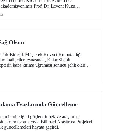
E & FUTURE NIGHT” Projesinin İTÜ
, akademisyenimiz Prof. Dr. Levent Kuzu
irilecek. Proje; iklim değişikliği, halk sağlığı ve
ma
l öncelikli alanlarda üretilen bilimsel çıktıların
 ulaştırılmasını ve araştırma kültürünün şehir
 hedefliyor.
 Sağ Olsun
-Türk Birleşik Müşterek Kuvvet Komutanlığı
m faaliyetleri esnasında, Katar Silahlı
kopterin kaza kırıma uğraması sonucu şehit olan
miz ve ASELSAN personeli teknisyenlerimize
 milletimize başsağlığı diliyoruz. Milletimizin
lama Esaslarında Güncelleme
retimin niteliğini güçlendirmek ve araştırma
isini artırmak amacıyla Bilimsel Araştırma Projeleri
k güncellemeleri hayata geçirdi.