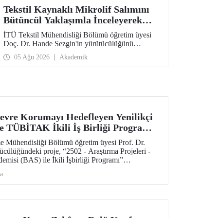
Tekstil Kaynaklı Mikrolif Salımını
Bütüncül Yaklaşımla İnceleyerek
Analiz ve Azaltım Stratejileri
İTÜ Tekstil Mühendisliği Bölümü öğretim üyesi
Geliştirecek Projeye TÜBİTAK
Doç. Dr. Hande Sezgin'in yürütücülüğünü
Desteği
üstlendiği “Sürdürülebilir Pamuk ve Polyester
05 Ağu 2026
Akademik
Esaslı Tekstil Ürünlerinde Kullanım Koşullarına
Bağlı Mikrolif Salımı: Aşınma, UV Maruziyeti ve
Yıkama Döngülerinin Bütünsel Analizi ve
Azaltım Stratejilerinin Geliştirilmesi” başlıklı
proje, TÜBİTAK 2515 – COST Aksiyon Üyeleri
Ar-Ge Destek Programı kapsamında
desteklenmeye hak kazandı.
evre Korumayı Hedefleyen Yenilikçi
ne TÜBİTAK İkili İş Birliği Programı
e Mühendisliği Bölümü öğretim üyesi Prof. Dr.
cülüğündeki proje, “2502 - Araştırma Projeleri -
emisi (BAS) ile İkili İşbirliği Programı”
 hak kazandı. Projedeki ileri malzemelerin
a
ebilir ve yenilikçi mekanokimya yaklaşımı öne