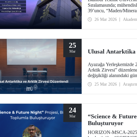
Sıralamasında; mühendisl
39’uncu, “Maden/Mineral
Mühendisliği”nde 119’unc
26 Mar 2026
Akadem
“İnşaat ve Yapı Mühendis
“Mühendislik ve Teknoloj
Türkiye’den yer alan tek 
25
Ulusal Antarktika 
Mar
Ayazağa Yerleşkemizde 23
Arktik Zirvesi” düzenlendi
değişikliği alanındaki gü
uygulamalar bir arada ele 
25 Mar 2026
Araştır
24
“Science & Future
Mar
Buluşturuyor
HORIZON-MSCA-2025-CI