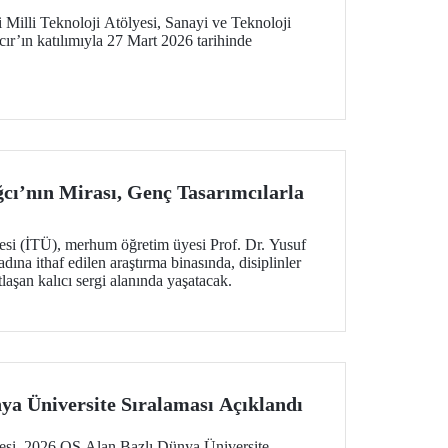
Milli Teknoloji Atölyesi, Sanayi ve Teknoloji
r’ın katılımıyla 27 Mart 2026 tarihinde
ğcı’nın Mirası, Genç Tasarımcılarla
tesi (İTÜ), merhum öğretim üyesi Prof. Dr. Yusuf
adına ithaf edilen araştırma binasında, disiplinler
laşan kalıcı sergi alanında yaşatacak.
ya Üniversite Sıralaması Açıklandı
tesi, 2026 QS Alan Bazlı Dünya Üniversite