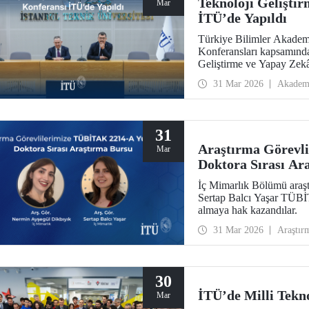
Teknoloji Gelişti
Mar
İTÜ’de Yapıldı
Türkiye Bilimler Akadem
Konferansları kapsamında
Geliştirme ve Yapay Zekâ
Süleyman Demirel Kültür
31 Mar 2026
Akadem
31
Araştırma Görevl
Mar
Doktora Sırası Ar
İç Mimarlık Bölümü araşt
Sertap Balcı Yaşar TÜB
almaya hak kazandılar.
31 Mar 2026
Araştır
30
İTÜ’de Milli Tekno
Mar