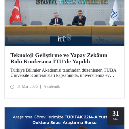
Teknoloji Geliştirme ve Yapay Zekânın
Rolü Konferansı İTÜ’de Yapıldı
Türkiye Bilimler Akademisi tarafından düzenlenen TÜBA
Üniversite Konferansları kapsamında, üniversitemiz ev
sahipliğinde “Teknoloji Geliştirme ve Yapay Zekânın
Rolü” başlıklı konferans, 30 Mart 2026’da Süleyman
31 Mar 2026
Akademik
Demirel Kültür Merkezimizin Senato Salonu’nda
gerçekleşti.
31
Mar