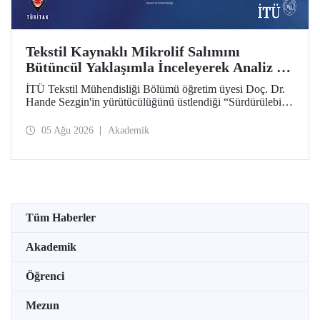
Tekstil Kaynaklı Mikrolif Salımını
Bütüncül Yaklaşımla İnceleyerek Analiz ve
Azaltım Stratejileri Geliştirecek Projeye
İTÜ Tekstil Mühendisliği Bölümü öğretim üyesi Doç. Dr.
TÜBİTAK Desteği
Hande Sezgin'in yürütücülüğünü üstlendiği “Sürdürülebilir
Pamuk ve Polyester Esaslı Tekstil Ürünlerinde Kullanım
Koşullarına Bağlı Mikrolif Salımı: Aşınma, UV Maruziyeti
05 Ağu 2026
Akademik
ve Yıkama Döngülerinin Bütünsel Analizi ve Azaltım
Stratejilerinin Geliştirilmesi” başlıklı proje, TÜBİTAK
2515 – COST Aksiyon Üyeleri Ar-Ge Destek Programı
kapsamında desteklenmeye hak kazandı.
Tüm Haberler
Akademik
Öğrenci
Mezun