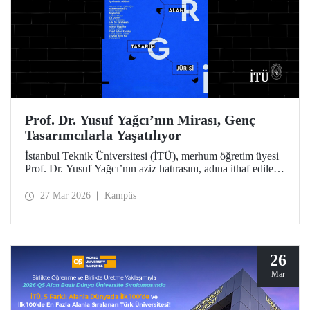
Prof. Dr. Yusuf Yağcı’nın Mirası, Genç
Tasarımcılarla Yaşatılıyor
İstanbul Teknik Üniversitesi (İTÜ), merhum öğretim üyesi
Prof. Dr. Yusuf Yağcı’nın aziz hatırasını, adına ithaf edilen
araştırma binasında, disiplinler arası bir yaklaşımla
somutlaşan kalıcı sergi alanında yaşatacak.
27 Mar 2026
Kampüs
26
Mar