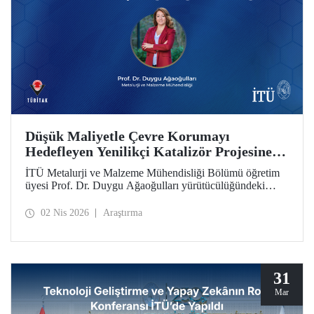
Düşük Maliyetle Çevre Korumayı
Hedefleyen Yenilikçi Katalizör Projesine
TÜBİTAK İkili İş Birliği Programı Desteği
İTÜ Metalurji ve Malzeme Mühendisliği Bölümü öğretim
üyesi Prof. Dr. Duygu Ağaoğulları yürütücülüğündeki
proje, “2502 - Araştırma Projeleri - Bulgaristan Bilimler
Akademisi (BAS) ile İkili İşbirliği Programı” kapsamında
02 Nis 2026
Araştırma
desteklenmeye hak kazandı. Projedeki ileri malzemelerin
hazırlanmasında sürdürülebilir ve yenilikçi mekanokimya
yaklaşımı öne çıkıyor.
31
Mar