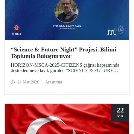
“Science & Future Night” Projesi, Bilimi
Toplumla Buluşturuyor
HORIZON-MSCA-2025-CITIZENS çağrısı kapsamında
desteklenmeye layık görülen “SCIENCE & FUTURE
NIGHT” Projesinin İTÜ bünyesindeki çalışmaları,
akademisyenimiz Prof. Dr. Levent Kuzu yürütücülüğünde
24 Mar 2026
Araştırma
gerçekleştirilecek. Proje; iklim değişikliği, halk sağlığı ve
dijital dönüşüm gibi küresel öncelikli alanlarda üretilen
bilimsel çıktıların toplumun tüm katmanlarına ulaştırılmasını
ve araştırma kültürünün şehir yaşamı ile entegrasyonunu
hedefliyor.
22
Mar