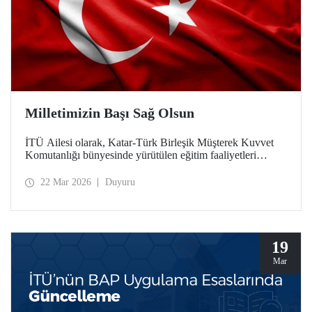
Milletimizin Başı Sağ Olsun
İTÜ Ailesi olarak, Katar-Türk Birleşik Müşterek Kuvvet
Komutanlığı bünyesinde yürütülen eğitim faaliyetleri
esnasında, Katar Silahlı Kuvvetlerine ait bir helikopterin
kaza kırıma uğraması sonucu şehit olan Türk Silahlı
22 Mar 2026
Duyuru
Kuvvetlerimiz ve ASELSAN personeli teknisyenlerimize
Allah'tan rahmet; ailelerine ve milletimize başsağlığı
diliyoruz. Milletimizin başı sağ olsun.
19
Mar