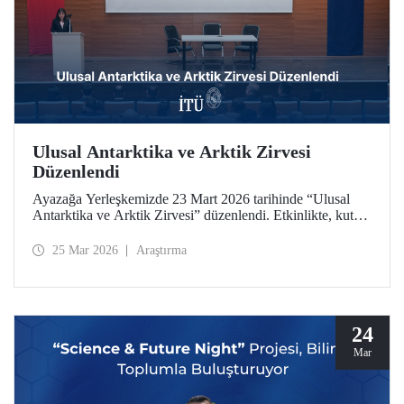
Ulusal Antarktika ve Arktik Zirvesi
Düzenlendi
Ayazağa Yerleşkemizde 23 Mart 2026 tarihinde “Ulusal
Antarktika ve Arktik Zirvesi” düzenlendi. Etkinlikte, kutup
araştırmaları ve iklim değişikliği alanındaki güncel
gelişmeler, akademik çalışmalar ve endüstriyel uygulamalar
25 Mar 2026
Araştırma
bir arada ele alındı
24
Mar