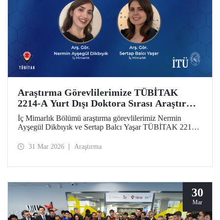
Araştırma Görevlilerimize TÜBİTAK
2214-A Yurt Dışı Doktora Sırası Araştırma
Bursu
İç Mimarlık Bölümü araştırma görevlilerimiz Nermin
Ayşegül Dikbıyık ve Sertap Balcı Yaşar TÜBİTAK 2214-
A Doktora Sırası Araştırma Bursunu almaya hak
kazandılar.
31 Mar 2026
Araştırma
30
Mar