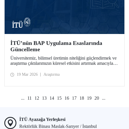
İTÜ’nün BAP Uygulama Esaslarında
Güncelleme
Üniversitemiz, bilimsel üretimin niteliğini güçlendirmek ve
araştırma çıktılarımızın küresel etkisini artırmak amacıyla
Bilimsel Araştırma Projeleri (BAP) bünyesinde stratejik
güncellemeleri hayata geçirdi.
19 Mar 2026
Araştırma
...
11
12
13
14
15
16
17
18
19
20
...
İTÜ Ayazağa Yerleşkesi
Rektörlük Binası Maslak-Sarıyer / İstanbul