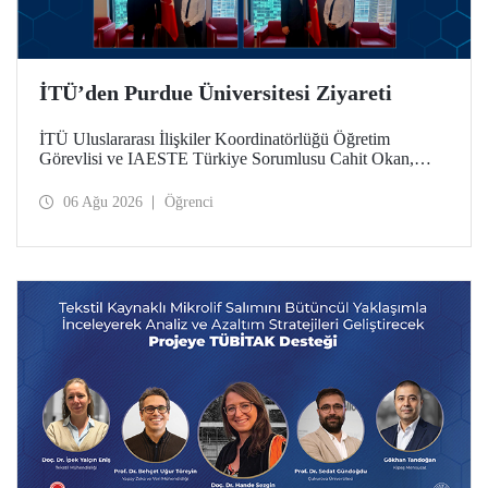
İTÜ’den Purdue Üniversitesi Ziyareti
İTÜ Uluslararası İlişkiler Koordinatörlüğü Öğretim
Görevlisi ve IAESTE Türkiye Sorumlusu Cahit Okan,
akademik ilişkileri ve iş birliğini geliştirmek amacıyla 20-27
Temmuz tarihlerinde ABD’de dünyanın önde gelen
06 Ağu 2026
Öğrenci
araştırma üniversitelerinden Purdue Üniversitesi başta
olmak üzere bir dizi ziyarette bulundu.