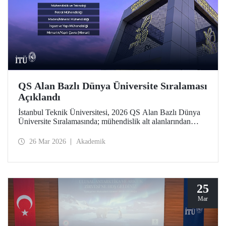
QS Alan Bazlı Dünya Üniversite Sıralaması
Açıklandı
İstanbul Teknik Üniversitesi, 2026 QS Alan Bazlı Dünya
Üniversite Sıralamasında; mühendislik alt alanlarından
“Petrol Mühendisliği”nde 39’uncu, “Maden/Mineral
Mühendisliği”nde 43’üncü, “Elektrik-Elektronik
26 Mar 2026
Akademik
Mühendisliği”nde 119’uncu oldu. “Mimarlık/Yapılı Çevre
(Mimari)” ile “İnşaat ve Yapı Mühendisliği”nde ise 51-100
aralığında bulunan İTÜ, “Mühendislik ve Teknoloji”de
dünyada ilk 100 üniversite arasında Türkiye’den yer alan
tek üniversite.
25
Mar