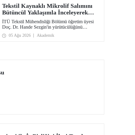
Tekstil Kaynaklı Mikrolif Salımını
Bütüncül Yaklaşımla İnceleyerek
Analiz ve Azaltım Stratejileri
İTÜ Tekstil Mühendisliği Bölümü öğretim üyesi
Geliştirecek Projeye TÜBİTAK
Doç. Dr. Hande Sezgin'in yürütücülüğünü
Desteği
üstlendiği “Sürdürülebilir Pamuk ve Polyester
05 Ağu 2026
Akademik
Esaslı Tekstil Ürünlerinde Kullanım Koşullarına
Bağlı Mikrolif Salımı: Aşınma, UV Maruziyeti ve
Yıkama Döngülerinin Bütünsel Analizi ve
Azaltım Stratejilerinin Geliştirilmesi” başlıklı
proje, TÜBİTAK 2515 – COST Aksiyon Üyeleri
Ar-Ge Destek Programı kapsamında
desteklenmeye hak kazandı.
su