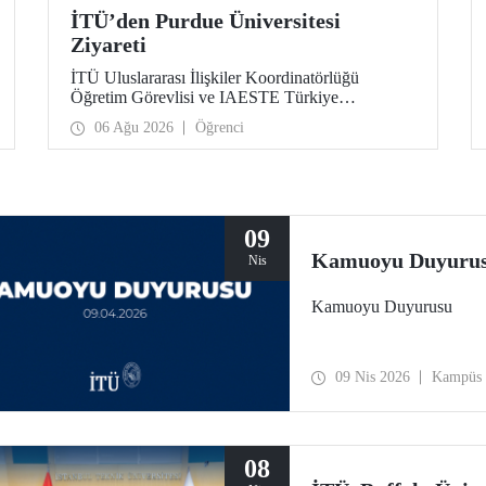
İTÜ’den Purdue Üniversitesi
Ziyareti
İTÜ Uluslararası İlişkiler Koordinatörlüğü
Öğretim Görevlisi ve IAESTE Türkiye
Sorumlusu Cahit Okan, akademik ilişkileri ve iş
06 Ağu 2026
Öğrenci
birliğini geliştirmek amacıyla 20-27 Temmuz
tarihlerinde ABD’de dünyanın önde gelen
araştırma üniversitelerinden Purdue Üniversitesi
başta olmak üzere bir dizi ziyarette bulundu.
09
Kamuoyu Duyuru
Nis
Kamuoyu Duyurusu
09 Nis 2026
Kampüs
08