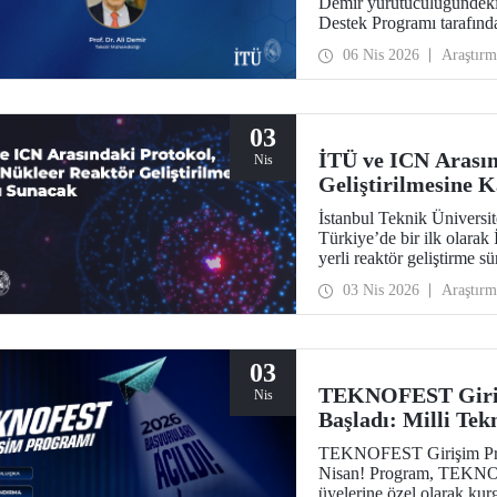
Demir yürütücülüğündeki
Destek Programı tarafınd
06 Nis 2026
Araştırm
03
İTÜ ve ICN Arasın
Nis
Geliştirilmesine 
İstanbul Teknik Üniversi
Türkiye’de bir ilk olar
yerli reaktör geliştirme s
geçirdi.
03 Nis 2026
Araştırm
03
TEKNOFEST Giriş
Nis
Başladı: Milli Tek
Bekliyor!
TEKNOFEST Girişim Prog
Nisan! Program, TEKNOFE
üyelerine özel olarak kur