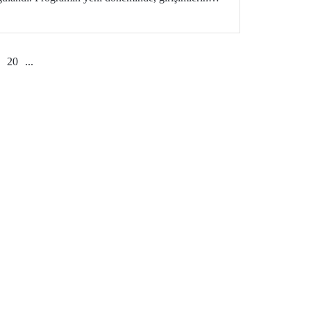
rilmiş finansal destekler dikkat çekiyor.
20
...