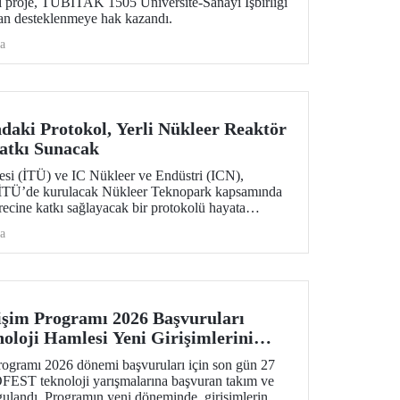
 proje, TÜBİTAK 1505 Üniversite-Sanayi İşbirliği
an desteklenmeye hak kazandı.
a
daki Protokol, Yerli Nükleer Reaktör
Katkı Sunacak
tesi (İTÜ) ve IC Nükleer ve Endüstri (ICN),
ak İTÜ’de kurulacak Nükleer Teknopark kapsamında
ürecine katkı sağlayacak bir protokolü hayata
a
im Programı 2026 Başvuruları
noloji Hamlesi Yeni Girişimlerini
ramı 2026 dönemi başvuruları için son gün 27
ST teknoloji yarışmalarına başvuran takım ve
gulandı. Programın yeni döneminde, girişimlerin