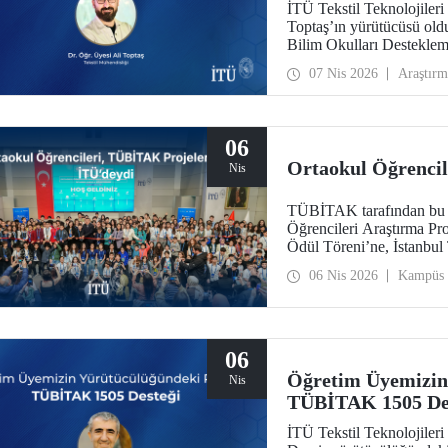
İTÜ Tekstil Teknolojileri
Toptaş’ın yürütücüsü ol
Bilim Okulları Destekle
kazandı.
07 Nis 2026
Araştırm
06
Ortaokul Öğrencil
Nis
TÜBİTAK tarafından bu y
Öğrencileri Araştırma Pro
Ödül Töreni’ne, İstanbul 
06 Nis 2026
Kampüs
06
Öğretim Üyemizin
Nis
TÜBİTAK 1505 De
İTÜ Tekstil Teknolojileri