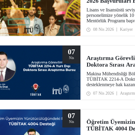
2026 Başvuruları 
Lisans ve lisansüstü sevi
personelimize yönelik 10
Mentörlük Programı başvu
girişimcilik, inovasyon ve
08 Nis 2026
Kariyer
kendilerini geliştirebile
haline gelecek.
07
Araştırma Görevl
Nis
Doktora Sırası Ar
Makina Mühendisliği Böl
TÜBİTAK 2214-A Doktora
desteklenmeye hak kazan
07 Nis 2026
Araştırm
07
Öğretim Üyemizin
Nis
TÜBİTAK 4004 De