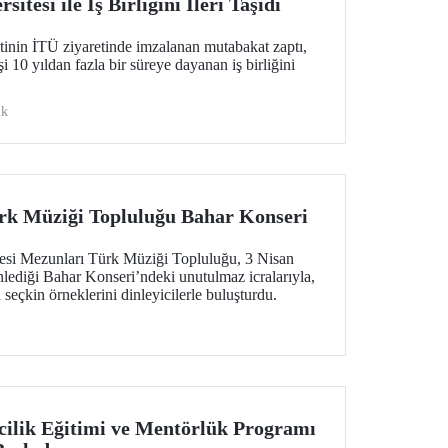
itesi ile İş Birliğini İleri Taşıdı
tinin İTÜ ziyaretinde imzalanan mutabakat zaptı,
 10 yıldan fazla bir süreye dayanan iş birliğini
ik
rk Müziği Topluluğu Bahar Konseri
tesi Mezunları Türk Müziği Topluluğu, 3 Nisan
ediği Bahar Konseri’ndeki unutulmaz icralarıyla,
seçkin örneklerini dinleyicilerle buluşturdu.
ilik Eğitimi ve Mentörlük Programı