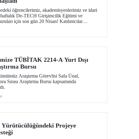
Başladı
yedeki öğrencilerimiz, akademisyenlerimiz ve idari
 haftalık De-TECH Girişimcilik Eğitimi ve
ruları için son gün 20 Nisan! Katılımcılar
 derin teknoloji odaklı ticarileşme konularında
cek ve Avrupa ölçeğindeki inovasyon ağının parçası
imize TÜBİTAK 2214-A Yurt Dışı
aştırma Bursu
ümümüz Araştırma Görevlisi Safa Ünal,
 Sırası Araştırma Bursu kapsamında
dı.
a
 Yürütücülüğündeki Projeye
steği