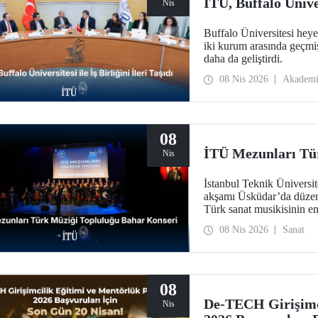
İTÜ, Buffalo Ünivers
Nis
Buffalo Üniversitesi heye
iki kurum arasında geçmişi
daha da geliştirdi.
08 Nis 2026
Akadem
08
İTÜ Mezunları Tü
Nis
İstanbul Teknik Üniversi
akşamı Üsküdar’da düzenl
Türk sanat musikisinin en 
08 Nis 2026
Sanat
08
De-TECH Girişimc
Nis