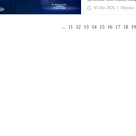
aşamalarına göre özelleşti
03 Nis 2026
Duyuru
...
11
12
13
14
15
16
17
18
19