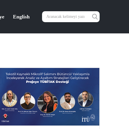
ye
English