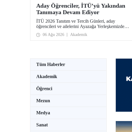
Aday Öğrenciler, İTÜ’yü Yakından
Tanımaya Devam Ediyor
İTÜ 2026 Tanıtım ve Tercih Günleri, aday
öğrencileri ve ailelerini Ayazağa Yerleşkemizde
ağırlamaya devam ediyor. Tanıtım ve Tercih
06 Ağu 2026
Akademik
Günleri 7 Ağustos’ta tamamlanacak, ilgili fakülte
ve birimler adaylara bilgi vermeye devam edecek.
Tüm Haberler
Akademik
Öğrenci
Mezun
Medya
Sanat