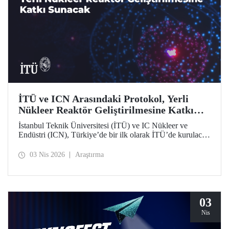
İTÜ ve ICN Arasındaki Protokol, Yerli
Nükleer Reaktör Geliştirilmesine Katkı
Sunacak
İstanbul Teknik Üniversitesi (İTÜ) ve IC Nükleer ve
Endüstri (ICN), Türkiye’de bir ilk olarak İTÜ’de kurulacak
Nükleer Teknopark kapsamında yerli reaktör geliştirme
sürecine katkı sağlayacak bir protokolü hayata geçirdi.
03 Nis 2026
Araştırma
03
Nis