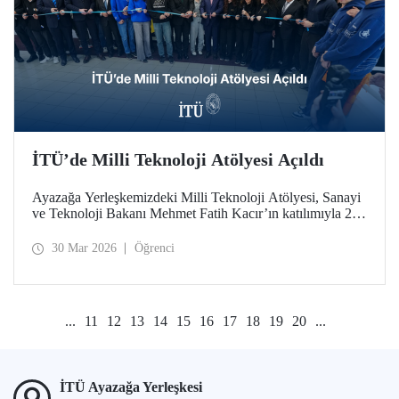
İTÜ’de Milli Teknoloji Atölyesi Açıldı
Ayazağa Yerleşkemizdeki Milli Teknoloji Atölyesi, Sanayi
ve Teknoloji Bakanı Mehmet Fatih Kacır’ın katılımıyla 27
Mart 2026 tarihinde düzenlenen törenle açıldı.
30 Mar 2026
Öğrenci
...
11
12
13
14
15
16
17
18
19
20
...
İTÜ Ayazağa Yerleşkesi