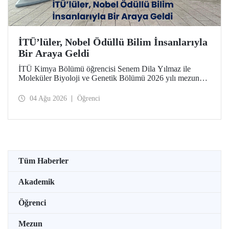
İTÜ’lüler, Nobel Ödüllü Bilim İnsanlarıyla
Bir Araya Geldi
İTÜ Kimya Bölümü öğrencisi Senem Dila Yılmaz ile
Moleküler Biyoloji ve Genetik Bölümü 2026 yılı mezunu
Elif Önel, TÜBİTAK 2224-C Yurt Dışı Bilimsel
Etkinliklere Katılım Desteği kapsamında 75’inci Lindau
04 Ağu 2026
Öğrenci
Nobel Ödüllü Bilim İnsanları Toplantısı’na katıldı.
Tüm Haberler
Akademik
Öğrenci
Mezun