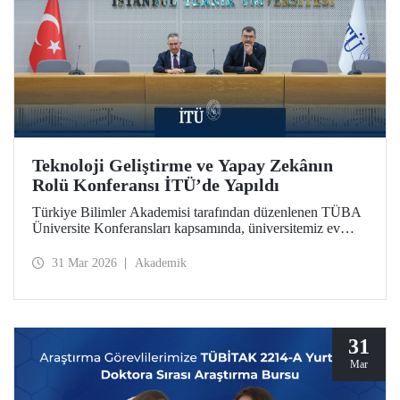
Teknoloji Geliştirme ve Yapay Zekânın
Rolü Konferansı İTÜ’de Yapıldı
Türkiye Bilimler Akademisi tarafından düzenlenen TÜBA
Üniversite Konferansları kapsamında, üniversitemiz ev
sahipliğinde “Teknoloji Geliştirme ve Yapay Zekânın
Rolü” başlıklı konferans, 30 Mart 2026’da Süleyman
31 Mar 2026
Akademik
Demirel Kültür Merkezimizin Senato Salonu’nda
gerçekleşti.
31
Mar