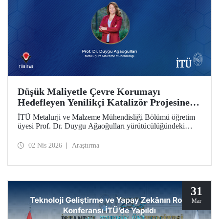
Düşük Maliyetle Çevre Korumayı
Hedefleyen Yenilikçi Katalizör Projesine
TÜBİTAK İkili İş Birliği Programı Desteği
İTÜ Metalurji ve Malzeme Mühendisliği Bölümü öğretim
üyesi Prof. Dr. Duygu Ağaoğulları yürütücülüğündeki
proje, “2502 - Araştırma Projeleri - Bulgaristan Bilimler
Akademisi (BAS) ile İkili İşbirliği Programı” kapsamında
02 Nis 2026
Araştırma
desteklenmeye hak kazandı. Projedeki ileri malzemelerin
hazırlanmasında sürdürülebilir ve yenilikçi mekanokimya
yaklaşımı öne çıkıyor.
31
Mar