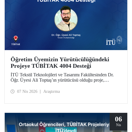
Öğretim Üyemizin Yürütücülüğündeki
Projeye TÜBİTAK 4004 Desteği
İTÜ Tekstil Teknolojileri ve Tasarımı Fakültesinden Dr.
Öğr. Üyesi Ali Toptaş’ın yürütücüsü olduğu proje,
TÜBİTAK 4004 - Doğa Eğitimi ve Bilim Okulları
Destekleme Programı kapsamında desteklenmeye hak
07 Nis 2026
Araştırma
kazandı.
06
Nis