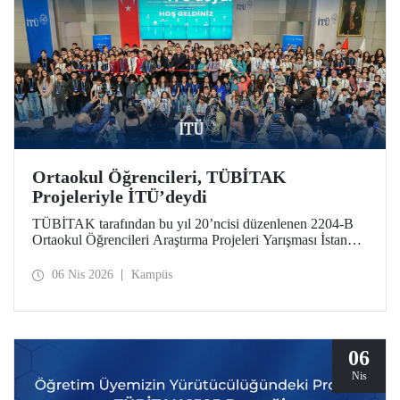
Ortaokul Öğrencileri, TÜBİTAK
Projeleriyle İTÜ’deydi
TÜBİTAK tarafından bu yıl 20’ncisi düzenlenen 2204-B
Ortaokul Öğrencileri Araştırma Projeleri Yarışması İstanbul
Avrupa Bölge Sergisi ve Ödül Töreni’ne, İstanbul Teknik
Üniversitesi ev sahipliği yaptı.
06 Nis 2026
Kampüs
06
Nis