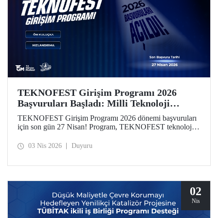
TEKNOFEST Girişim Programı 2026
Başvuruları Başladı: Milli Teknoloji
Hamlesi Yeni Girişimlerini Bekliyor!
TEKNOFEST Girişim Programı 2026 dönemi başvuruları
için son gün 27 Nisan! Program, TEKNOFEST teknoloji
yarışmalarına başvuran takım ve üyelerine özel olarak
kurgulandı. Programın yeni döneminde, girişimlerin
03 Nis 2026
Duyuru
aşamalarına göre özelleştirilmiş finansal destekler dikkat
çekiyor.
02
Nis