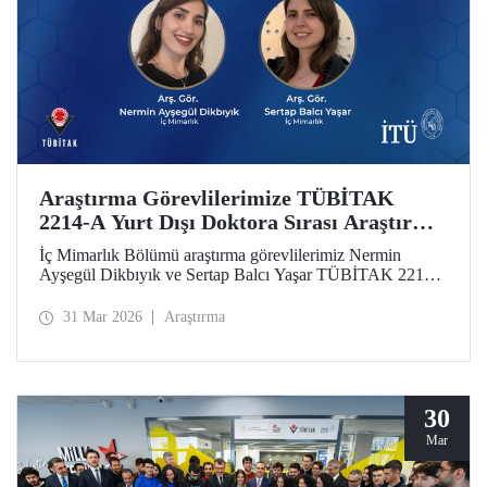
Araştırma Görevlilerimize TÜBİTAK
2214-A Yurt Dışı Doktora Sırası Araştırma
Bursu
İç Mimarlık Bölümü araştırma görevlilerimiz Nermin
Ayşegül Dikbıyık ve Sertap Balcı Yaşar TÜBİTAK 2214-
A Doktora Sırası Araştırma Bursunu almaya hak
kazandılar.
31 Mar 2026
Araştırma
30
Mar