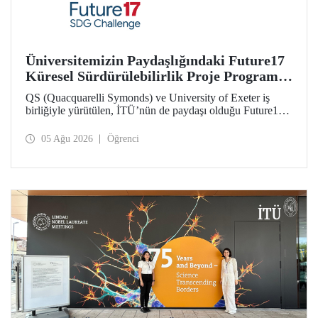
Üniversitemizin Paydaşlığındaki Future17
Küresel Sürdürülebilirlik Proje Programı,
Öğrencilerimizin Başvurularını Bekliyor
QS (Quacquarelli Symonds) ve University of Exeter iş
birliğiyle yürütülen, İTÜ’nün de paydaşı olduğu Future17
Küresel Sürdürülebilirlik Proje Programı için yeni dönem
öğrenci başvuruları açıldı. Başvurular için son gün 31
05 Ağu 2026
Öğrenci
Ağustos!