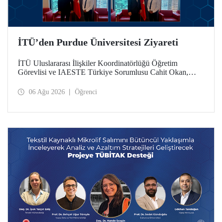
İTÜ’den Purdue Üniversitesi Ziyareti
İTÜ Uluslararası İlişkiler Koordinatörlüğü Öğretim
Görevlisi ve IAESTE Türkiye Sorumlusu Cahit Okan,
akademik ilişkileri ve iş birliğini geliştirmek amacıyla 20-27
Temmuz tarihlerinde ABD’de dünyanın önde gelen
06 Ağu 2026
Öğrenci
araştırma üniversitelerinden Purdue Üniversitesi başta
olmak üzere bir dizi ziyarette bulundu.