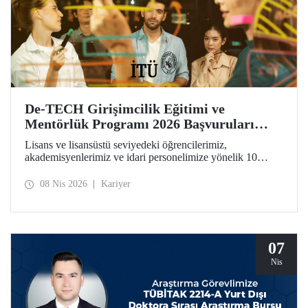
De-TECH Girişimcilik Eğitimi ve
Mentörlük Programı 2026 Başvuruları
Başladı
Lisans ve lisansüstü seviyedeki öğrencilerimiz,
akademisyenlerimiz ve idari personelimize yönelik 10
haftalık De-TECH Girişimcilik Eğitimi ve Mentörlük
Programı başvuruları için son gün 20 Nisan! Katılımcılar
08 Nis 2026
Kariyer
girişimcilik, inovasyon ve derin teknoloji odaklı ticarileşme
konularında kendilerini geliştirebilecek ve Avrupa
ölçeğindeki inovasyon ağının parçası haline gelecek.
07
Nis