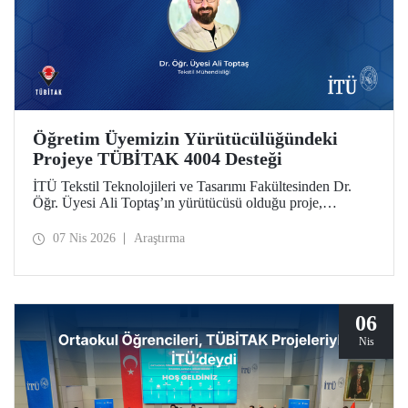
Öğretim Üyemizin Yürütücülüğündeki
Projeye TÜBİTAK 4004 Desteği
İTÜ Tekstil Teknolojileri ve Tasarımı Fakültesinden Dr.
Öğr. Üyesi Ali Toptaş’ın yürütücüsü olduğu proje,
TÜBİTAK 4004 - Doğa Eğitimi ve Bilim Okulları
Destekleme Programı kapsamında desteklenmeye hak
07 Nis 2026
Araştırma
kazandı.
06
Nis