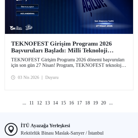
TEKNOFEST Girişim Programı 2026
Başvuruları Başladı: Milli Teknoloji
Hamlesi Yeni Girişimlerini Bekliyor!
TEKNOFEST Girişim Programı 2026 dönemi başvuruları
için son gün 27 Nisan! Program, TEKNOFEST teknoloji
yarışmalarına başvuran takım ve üyelerine özel olarak
kurgulandı. Programın yeni döneminde, girişimlerin
03 Nis 2026
Duyuru
aşamalarına göre özelleştirilmiş finansal destekler dikkat
çekiyor.
...
11
12
13
14
15
16
17
18
19
20
...
İTÜ Ayazağa Yerleşkesi
Rektörlük Binası Maslak-Sarıyer / İstanbul