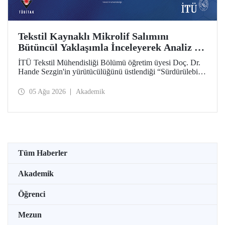
Tekstil Kaynaklı Mikrolif Salımını
Bütüncül Yaklaşımla İnceleyerek Analiz ve
Azaltım Stratejileri Geliştirecek Projeye
İTÜ Tekstil Mühendisliği Bölümü öğretim üyesi Doç. Dr.
TÜBİTAK Desteği
Hande Sezgin'in yürütücülüğünü üstlendiği “Sürdürülebilir
Pamuk ve Polyester Esaslı Tekstil Ürünlerinde Kullanım
Koşullarına Bağlı Mikrolif Salımı: Aşınma, UV Maruziyeti
05 Ağu 2026
Akademik
ve Yıkama Döngülerinin Bütünsel Analizi ve Azaltım
Stratejilerinin Geliştirilmesi” başlıklı proje, TÜBİTAK
2515 – COST Aksiyon Üyeleri Ar-Ge Destek Programı
kapsamında desteklenmeye hak kazandı.
Tüm Haberler
Akademik
Öğrenci
Mezun