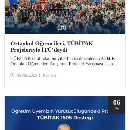
Ortaokul Öğrencileri, TÜBİTAK
Projeleriyle İTÜ’deydi
TÜBİTAK tarafından bu yıl 20’ncisi düzenlenen 2204-B
Ortaokul Öğrencileri Araştırma Projeleri Yarışması İstanbul
Avrupa Bölge Sergisi ve Ödül Töreni’ne, İstanbul Teknik
Üniversitesi ev sahipliği yaptı.
06 Nis 2026
Kampüs
06
Nis