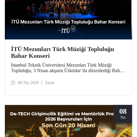
İTÜ Mezunları Türk Müziği Topluluğu
Bahar Konseri
İstanbul Teknik Üniversitesi Mezunları Türk Müziği
Topluluğu, 3 Nisan akşamı Üsküdar’da düzenlediği Bahar
Konseri’ndeki unutulmaz icralarıyla, Türk sanat
musikisinin en seçkin örneklerini dinleyicilerle buluşturdu.
08 Nis 2026
Sanat
08
Nis