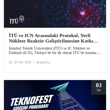
İTÜ ve ICN Arasındaki Protokol, Yerli
Nükleer Reaktör Geliştirilmesine Katkı
Sunacak
İstanbul Teknik Üniversitesi (İTÜ) ve IC Nükleer ve
Endüstri (ICN), Türkiye’de bir ilk olarak İTÜ’de kurulacak
Nükleer Teknopark kapsamında yerli reaktör geliştirme
sürecine katkı sağlayacak bir protokolü hayata geçirdi.
03 Nis 2026
Araştırma
03
Nis