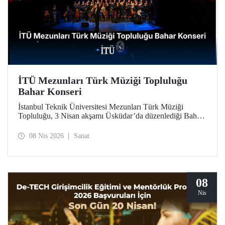
İTÜ Mezunları Türk Müziği Topluluğu
Bahar Konseri
İstanbul Teknik Üniversitesi Mezunları Türk Müziği
Topluluğu, 3 Nisan akşamı Üsküdar’da düzenlediği Bahar
Konseri’ndeki unutulmaz icralarıyla, Türk sanat
musikisinin en seçkin örneklerini dinleyicilerle buluşturdu.
08 Nis 2026
Sanat
08
Nis