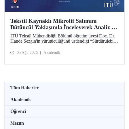
Tekstil Kaynaklı Mikrolif Salımını
Bütüncül Yaklaşımla İnceleyerek Analiz ve
Azaltım Stratejileri Geliştirecek Projeye
İTÜ Tekstil Mühendisliği Bölümü öğretim üyesi Doç. Dr.
TÜBİTAK Desteği
Hande Sezgin'in yürütücülüğünü üstlendiği “Sürdürülebilir
Pamuk ve Polyester Esaslı Tekstil Ürünlerinde Kullanım
Koşullarına Bağlı Mikrolif Salımı: Aşınma, UV Maruziyeti
05 Ağu 2026
Akademik
ve Yıkama Döngülerinin Bütünsel Analizi ve Azaltım
Stratejilerinin Geliştirilmesi” başlıklı proje, TÜBİTAK
2515 – COST Aksiyon Üyeleri Ar-Ge Destek Programı
kapsamında desteklenmeye hak kazandı.
Tüm Haberler
Akademik
Öğrenci
Mezun