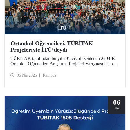
Ortaokul Öğrencileri, TÜBİTAK
Projeleriyle İTÜ’deydi
TÜBİTAK tarafından bu yıl 20’ncisi düzenlenen 2204-B
Ortaokul Öğrencileri Araştırma Projeleri Yarışması İstanbul
Avrupa Bölge Sergisi ve Ödül Töreni’ne, İstanbul Teknik
Üniversitesi ev sahipliği yaptı.
06 Nis 2026
Kampüs
06
Nis