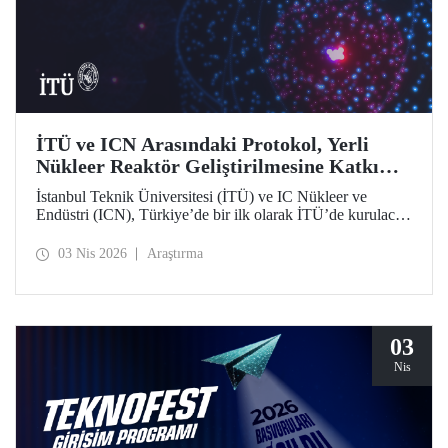
İTÜ ve ICN Arasındaki Protokol, Yerli
Nükleer Reaktör Geliştirilmesine Katkı
Sunacak
İstanbul Teknik Üniversitesi (İTÜ) ve IC Nükleer ve
Endüstri (ICN), Türkiye’de bir ilk olarak İTÜ’de kurulacak
Nükleer Teknopark kapsamında yerli reaktör geliştirme
sürecine katkı sağlayacak bir protokolü hayata geçirdi.
03 Nis 2026
Araştırma
03
Nis