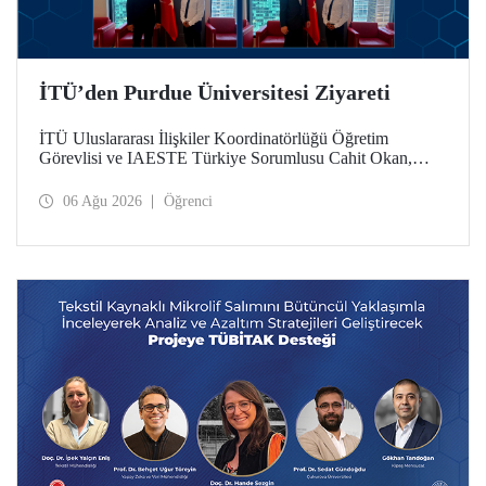
İTÜ’den Purdue Üniversitesi Ziyareti
İTÜ Uluslararası İlişkiler Koordinatörlüğü Öğretim
Görevlisi ve IAESTE Türkiye Sorumlusu Cahit Okan,
akademik ilişkileri ve iş birliğini geliştirmek amacıyla 20-27
Temmuz tarihlerinde ABD’de dünyanın önde gelen
06 Ağu 2026
Öğrenci
araştırma üniversitelerinden Purdue Üniversitesi başta
olmak üzere bir dizi ziyarette bulundu.