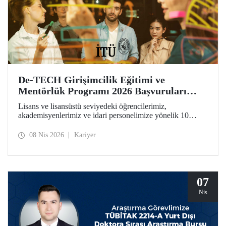
De-TECH Girişimcilik Eğitimi ve
Mentörlük Programı 2026 Başvuruları
Başladı
Lisans ve lisansüstü seviyedeki öğrencilerimiz,
akademisyenlerimiz ve idari personelimize yönelik 10
haftalık De-TECH Girişimcilik Eğitimi ve Mentörlük
Programı başvuruları için son gün 20 Nisan! Katılımcılar
08 Nis 2026
Kariyer
girişimcilik, inovasyon ve derin teknoloji odaklı ticarileşme
konularında kendilerini geliştirebilecek ve Avrupa
ölçeğindeki inovasyon ağının parçası haline gelecek.
07
Nis