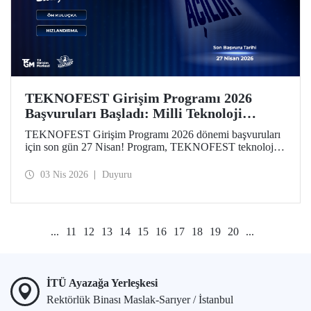
TEKNOFEST Girişim Programı 2026
Başvuruları Başladı: Milli Teknoloji
Hamlesi Yeni Girişimlerini Bekliyor!
TEKNOFEST Girişim Programı 2026 dönemi başvuruları
için son gün 27 Nisan! Program, TEKNOFEST teknoloji
yarışmalarına başvuran takım ve üyelerine özel olarak
kurgulandı. Programın yeni döneminde, girişimlerin
03 Nis 2026
Duyuru
aşamalarına göre özelleştirilmiş finansal destekler dikkat
çekiyor.
...
11
12
13
14
15
16
17
18
19
20
...
İTÜ Ayazağa Yerleşkesi
Rektörlük Binası Maslak-Sarıyer / İstanbul