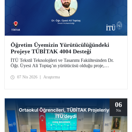
Öğretim Üyemizin Yürütücülüğündeki
Projeye TÜBİTAK 4004 Desteği
İTÜ Tekstil Teknolojileri ve Tasarımı Fakültesinden Dr.
Öğr. Üyesi Ali Toptaş’ın yürütücüsü olduğu proje,
TÜBİTAK 4004 - Doğa Eğitimi ve Bilim Okulları
Destekleme Programı kapsamında desteklenmeye hak
07 Nis 2026
Araştırma
kazandı.
06
Nis