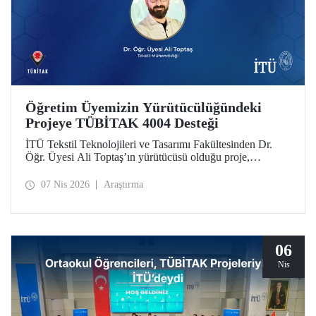
Öğretim Üyemizin Yürütücülüğündeki
Projeye TÜBİTAK 4004 Desteği
İTÜ Tekstil Teknolojileri ve Tasarımı Fakültesinden Dr.
Öğr. Üyesi Ali Toptaş’ın yürütücüsü olduğu proje,
TÜBİTAK 4004 - Doğa Eğitimi ve Bilim Okulları
Destekleme Programı kapsamında desteklenmeye hak
07 Nis 2026
Araştırma
kazandı.
06
Nis