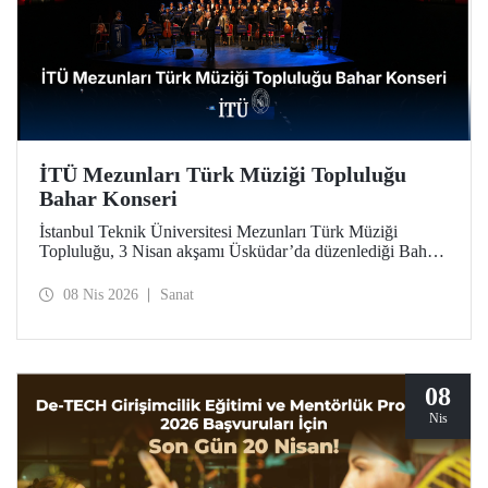
İTÜ Mezunları Türk Müziği Topluluğu
Bahar Konseri
İstanbul Teknik Üniversitesi Mezunları Türk Müziği
Topluluğu, 3 Nisan akşamı Üsküdar’da düzenlediği Bahar
Konseri’ndeki unutulmaz icralarıyla, Türk sanat
musikisinin en seçkin örneklerini dinleyicilerle buluşturdu.
08 Nis 2026
Sanat
08
Nis