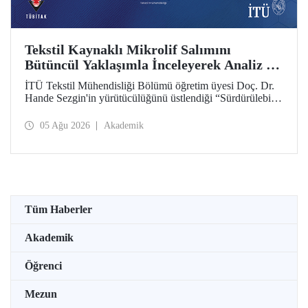
Tekstil Kaynaklı Mikrolif Salımını
Bütüncül Yaklaşımla İnceleyerek Analiz ve
Azaltım Stratejileri Geliştirecek Projeye
İTÜ Tekstil Mühendisliği Bölümü öğretim üyesi Doç. Dr.
TÜBİTAK Desteği
Hande Sezgin'in yürütücülüğünü üstlendiği “Sürdürülebilir
Pamuk ve Polyester Esaslı Tekstil Ürünlerinde Kullanım
Koşullarına Bağlı Mikrolif Salımı: Aşınma, UV Maruziyeti
05 Ağu 2026
Akademik
ve Yıkama Döngülerinin Bütünsel Analizi ve Azaltım
Stratejilerinin Geliştirilmesi” başlıklı proje, TÜBİTAK
2515 – COST Aksiyon Üyeleri Ar-Ge Destek Programı
kapsamında desteklenmeye hak kazandı.
Tüm Haberler
Akademik
Öğrenci
Mezun