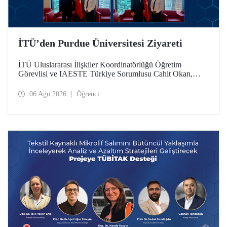
İTÜ’den Purdue Üniversitesi Ziyareti
İTÜ Uluslararası İlişkiler Koordinatörlüğü Öğretim
Görevlisi ve IAESTE Türkiye Sorumlusu Cahit Okan,
akademik ilişkileri ve iş birliğini geliştirmek amacıyla 20-27
Temmuz tarihlerinde ABD’de dünyanın önde gelen
06 Ağu 2026
Öğrenci
araştırma üniversitelerinden Purdue Üniversitesi başta
olmak üzere bir dizi ziyarette bulundu.