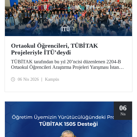
Ortaokul Öğrencileri, TÜBİTAK
Projeleriyle İTÜ’deydi
TÜBİTAK tarafından bu yıl 20’ncisi düzenlenen 2204-B
Ortaokul Öğrencileri Araştırma Projeleri Yarışması İstanbul
Avrupa Bölge Sergisi ve Ödül Töreni’ne, İstanbul Teknik
Üniversitesi ev sahipliği yaptı.
06 Nis 2026
Kampüs
06
Nis