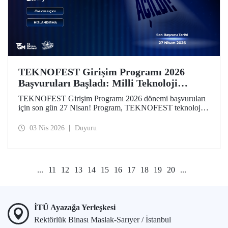
TEKNOFEST Girişim Programı 2026
Başvuruları Başladı: Milli Teknoloji
Hamlesi Yeni Girişimlerini Bekliyor!
TEKNOFEST Girişim Programı 2026 dönemi başvuruları
için son gün 27 Nisan! Program, TEKNOFEST teknoloji
yarışmalarına başvuran takım ve üyelerine özel olarak
kurgulandı. Programın yeni döneminde, girişimlerin
03 Nis 2026
Duyuru
aşamalarına göre özelleştirilmiş finansal destekler dikkat
çekiyor.
...
11
12
13
14
15
16
17
18
19
20
...
İTÜ Ayazağa Yerleşkesi
Rektörlük Binası Maslak-Sarıyer / İstanbul