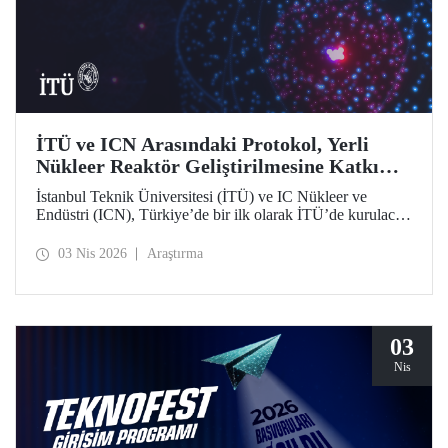
İTÜ ve ICN Arasındaki Protokol, Yerli
Nükleer Reaktör Geliştirilmesine Katkı
Sunacak
İstanbul Teknik Üniversitesi (İTÜ) ve IC Nükleer ve
Endüstri (ICN), Türkiye’de bir ilk olarak İTÜ’de kurulacak
Nükleer Teknopark kapsamında yerli reaktör geliştirme
sürecine katkı sağlayacak bir protokolü hayata geçirdi.
03 Nis 2026
Araştırma
03
Nis