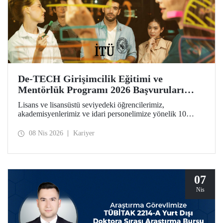
De-TECH Girişimcilik Eğitimi ve
Mentörlük Programı 2026 Başvuruları
Başladı
Lisans ve lisansüstü seviyedeki öğrencilerimiz,
akademisyenlerimiz ve idari personelimize yönelik 10
haftalık De-TECH Girişimcilik Eğitimi ve Mentörlük
Programı başvuruları için son gün 20 Nisan! Katılımcılar
08 Nis 2026
Kariyer
girişimcilik, inovasyon ve derin teknoloji odaklı ticarileşme
konularında kendilerini geliştirebilecek ve Avrupa
ölçeğindeki inovasyon ağının parçası haline gelecek.
07
Nis