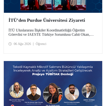
İTÜ’den Purdue Üniversitesi Ziyareti
İTÜ Uluslararası İlişkiler Koordinatörlüğü Öğretim
Görevlisi ve IAESTE Türkiye Sorumlusu Cahit Okan,
akademik ilişkileri ve iş birliğini geliştirmek amacıyla 20-27
Temmuz tarihlerinde ABD’de dünyanın önde gelen
06 Ağu 2026
Öğrenci
araştırma üniversitelerinden Purdue Üniversitesi başta
olmak üzere bir dizi ziyarette bulundu.