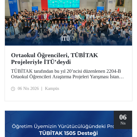
Ortaokul Öğrencileri, TÜBİTAK
Projeleriyle İTÜ’deydi
TÜBİTAK tarafından bu yıl 20’ncisi düzenlenen 2204-B
Ortaokul Öğrencileri Araştırma Projeleri Yarışması İstanbul
Avrupa Bölge Sergisi ve Ödül Töreni’ne, İstanbul Teknik
Üniversitesi ev sahipliği yaptı.
06 Nis 2026
Kampüs
06
Nis