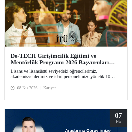
De-TECH Girişimcilik Eğitimi ve
Mentörlük Programı 2026 Başvuruları
Başladı
Lisans ve lisansüstü seviyedeki öğrencilerimiz,
akademisyenlerimiz ve idari personelimize yönelik 10
haftalık De-TECH Girişimcilik Eğitimi ve Mentörlük
Programı başvuruları için son gün 20 Nisan! Katılımcılar
08 Nis 2026
Kariyer
girişimcilik, inovasyon ve derin teknoloji odaklı ticarileşme
konularında kendilerini geliştirebilecek ve Avrupa
ölçeğindeki inovasyon ağının parçası haline gelecek.
07
Nis