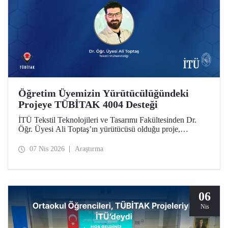
Öğretim Üyemizin Yürütücülüğündeki
Projeye TÜBİTAK 4004 Desteği
İTÜ Tekstil Teknolojileri ve Tasarımı Fakültesinden Dr.
Öğr. Üyesi Ali Toptaş’ın yürütücüsü olduğu proje,
TÜBİTAK 4004 - Doğa Eğitimi ve Bilim Okulları
Destekleme Programı kapsamında desteklenmeye hak
07 Nis 2026
Araştırma
kazandı.
06
Nis