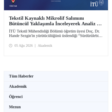
Tekstil Kaynaklı Mikrolif Salımını
Bütüncül Yaklaşımla İnceleyerek Analiz ve
Azaltım Stratejileri Geliştirecek Projeye
İTÜ Tekstil Mühendisliği Bölümü öğretim üyesi Doç. Dr.
TÜBİTAK Desteği
Hande Sezgin'in yürütücülüğünü üstlendiği “Sürdürülebilir
Pamuk ve Polyester Esaslı Tekstil Ürünlerinde Kullanım
Koşullarına Bağlı Mikrolif Salımı: Aşınma, UV Maruziyeti
05 Ağu 2026
Akademik
ve Yıkama Döngülerinin Bütünsel Analizi ve Azaltım
Stratejilerinin Geliştirilmesi” başlıklı proje, TÜBİTAK
2515 – COST Aksiyon Üyeleri Ar-Ge Destek Programı
kapsamında desteklenmeye hak kazandı.
Tüm Haberler
Akademik
Öğrenci
Mezun