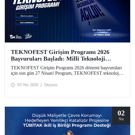
TEKNOFEST Girişim Programı 2026
Başvuruları Başladı: Milli Teknoloji
Hamlesi Yeni Girişimlerini Bekliyor!
TEKNOFEST Girişim Programı 2026 dönemi başvuruları
için son gün 27 Nisan! Program, TEKNOFEST teknoloji
yarışmalarına başvuran takım ve üyelerine özel olarak
kurgulandı. Programın yeni döneminde, girişimlerin
03 Nis 2026
Duyuru
aşamalarına göre özelleştirilmiş finansal destekler dikkat
çekiyor.
02
Nis