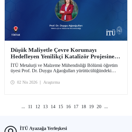
Düşük Maliyetle Çevre Korumayı
Hedefleyen Yenilikçi Katalizör Projesine
TÜBİTAK İkili İş Birliği Programı Desteği
İTÜ Metalurji ve Malzeme Mühendisliği Bölümü öğretim
üyesi Prof. Dr. Duygu Ağaoğulları yürütücülüğündeki
proje, “2502 - Araştırma Projeleri - Bulgaristan Bilimler
Akademisi (BAS) ile İkili İşbirliği Programı” kapsamında
02 Nis 2026
Araştırma
desteklenmeye hak kazandı. Projedeki ileri malzemelerin
hazırlanmasında sürdürülebilir ve yenilikçi mekanokimya
yaklaşımı öne çıkıyor.
...
11
12
13
14
15
16
17
18
19
20
...
İTÜ Ayazağa Yerleşkesi