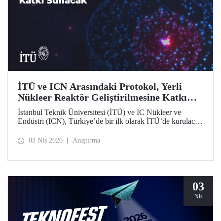
İTÜ ve ICN Arasındaki Protokol, Yerli
Nükleer Reaktör Geliştirilmesine Katkı
Sunacak
İstanbul Teknik Üniversitesi (İTÜ) ve IC Nükleer ve
Endüstri (ICN), Türkiye’de bir ilk olarak İTÜ’de kurulacak
Nükleer Teknopark kapsamında yerli reaktör geliştirme
sürecine katkı sağlayacak bir protokolü hayata geçirdi.
03 Nis 2026
Araştırma
03
Nis