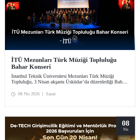
İTÜ Mezunları Türk Müziği Topluluğu
Bahar Konseri
İstanbul Teknik Üniversitesi Mezunları Türk Müziği
Topluluğu, 3 Nisan akşamı Üsküdar’da düzenlediği Bahar
Konseri’ndeki unutulmaz icralarıyla, Türk sanat
musikisinin en seçkin örneklerini dinleyicilerle buluşturdu.
08 Nis 2026
Sanat
08
Nis