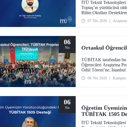
İTÜ Tekstil Teknolojileri
Toptaş’ın yürütücüsü ol
Bilim Okulları Destekle
kazandı.
07 Nis 2026
Araştırm
06
Ortaokul Öğrencil
Nis
TÜBİTAK tarafından bu y
Öğrencileri Araştırma Pro
Ödül Töreni’ne, İstanbul 
06 Nis 2026
Kampüs
06
Öğretim Üyemizin
Nis
TÜBİTAK 1505 De
İTÜ Tekstil Teknolojileri