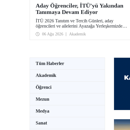
Aday Öğrenciler, İTÜ’yü Yakından
Tanımaya Devam Ediyor
İTÜ 2026 Tanıtım ve Tercih Günleri, aday
öğrencileri ve ailelerini Ayazağa Yerleşkemizde
ağırlamaya devam ediyor. Tanıtım ve Tercih
06 Ağu 2026
Akademik
Günleri 7 Ağustos’ta tamamlanacak, ilgili fakülte
ve birimler adaylara bilgi vermeye devam edecek.
Tüm Haberler
Akademik
Öğrenci
Mezun
Medya
Sanat