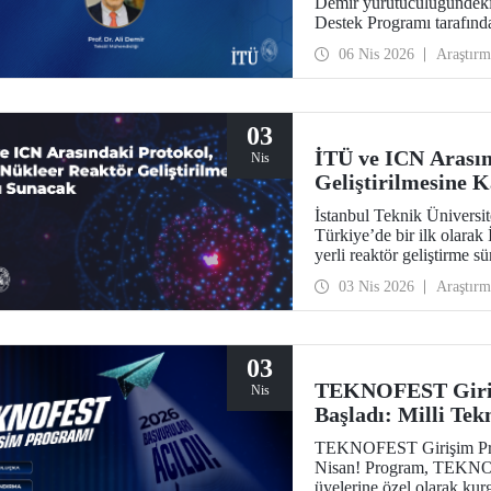
Demir yürütücülüğündeki
Destek Programı tarafınd
06 Nis 2026
Araştırm
03
İTÜ ve ICN Arasın
Nis
Geliştirilmesine 
İstanbul Teknik Üniversi
Türkiye’de bir ilk olar
yerli reaktör geliştirme s
geçirdi.
03 Nis 2026
Araştırm
03
TEKNOFEST Giriş
Nis
Başladı: Milli Tek
Bekliyor!
TEKNOFEST Girişim Prog
Nisan! Program, TEKNOFE
üyelerine özel olarak kur