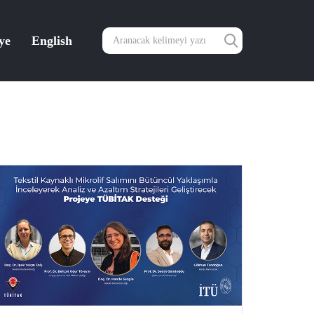
ye
English