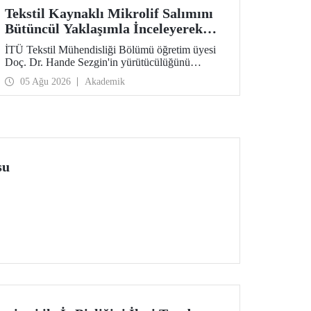
Tekstil Kaynaklı Mikrolif Salımını
Bütüncül Yaklaşımla İnceleyerek
Analiz ve Azaltım Stratejileri
İTÜ Tekstil Mühendisliği Bölümü öğretim üyesi
Geliştirecek Projeye TÜBİTAK
Doç. Dr. Hande Sezgin'in yürütücülüğünü
Desteği
üstlendiği “Sürdürülebilir Pamuk ve Polyester
05 Ağu 2026
Akademik
Esaslı Tekstil Ürünlerinde Kullanım Koşullarına
Bağlı Mikrolif Salımı: Aşınma, UV Maruziyeti ve
Yıkama Döngülerinin Bütünsel Analizi ve
Azaltım Stratejilerinin Geliştirilmesi” başlıklı
proje, TÜBİTAK 2515 – COST Aksiyon Üyeleri
Ar-Ge Destek Programı kapsamında
desteklenmeye hak kazandı.
su