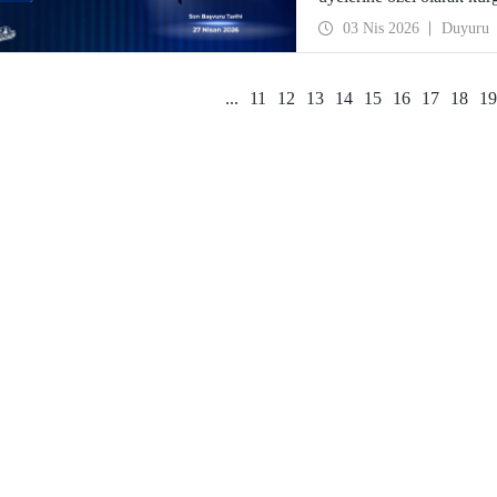
aşamalarına göre özelleşti
03 Nis 2026
Duyuru
...
11
12
13
14
15
16
17
18
19