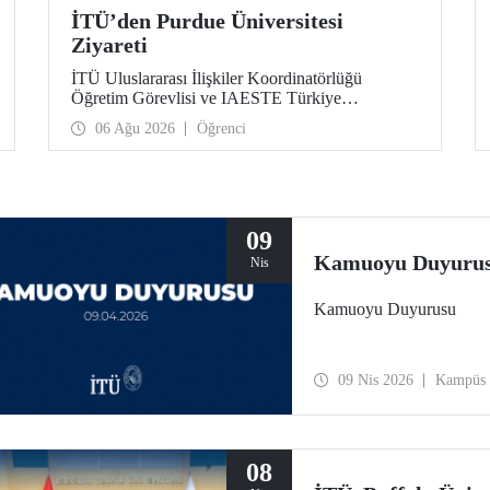
İTÜ’den Purdue Üniversitesi
Ziyareti
İTÜ Uluslararası İlişkiler Koordinatörlüğü
Öğretim Görevlisi ve IAESTE Türkiye
Sorumlusu Cahit Okan, akademik ilişkileri ve iş
06 Ağu 2026
Öğrenci
birliğini geliştirmek amacıyla 20-27 Temmuz
tarihlerinde ABD’de dünyanın önde gelen
araştırma üniversitelerinden Purdue Üniversitesi
başta olmak üzere bir dizi ziyarette bulundu.
09
Kamuoyu Duyuru
Nis
Kamuoyu Duyurusu
09 Nis 2026
Kampüs
08