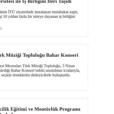
itesi ile İş Birliğini İleri Taşıdı
tinin İTÜ ziyaretinde imzalanan mutabakat zaptı,
 10 yıldan fazla bir süreye dayanan iş birliğini
ik
rk Müziği Topluluğu Bahar Konseri
tesi Mezunları Türk Müziği Topluluğu, 3 Nisan
ediği Bahar Konseri’ndeki unutulmaz icralarıyla,
seçkin örneklerini dinleyicilerle buluşturdu.
ilik Eğitimi ve Mentörlük Programı