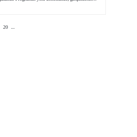
rilmiş finansal destekler dikkat çekiyor.
20
...