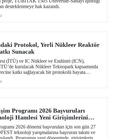
 proje, TÜBİTAK 1505 Üniversite-Sanayi İşbirliği
an desteklenmeye hak kazandı.
a
daki Protokol, Yerli Nükleer Reaktör
Katkı Sunacak
tesi (İTÜ) ve IC Nükleer ve Endüstri (ICN),
ak İTÜ’de kurulacak Nükleer Teknopark kapsamında
ürecine katkı sağlayacak bir protokolü hayata
a
im Programı 2026 Başvuruları
noloji Hamlesi Yeni Girişimlerini
ramı 2026 dönemi başvuruları için son gün 27
ST teknoloji yarışmalarına başvuran takım ve
gulandı. Programın yeni döneminde, girişimlerin