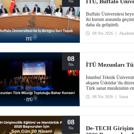
İTÜ, Buffalo Ünivers
Nis
Buffalo Üniversitesi heye
iki kurum arasında geçmişi
daha da geliştirdi.
08 Nis 2026
Akadem
08
İTÜ Mezunları Tü
Nis
İstanbul Teknik Üniversi
akşamı Üsküdar’da düzenl
Türk sanat musikisinin en 
08 Nis 2026
Sanat
08
De-TECH Girişimc
Nis