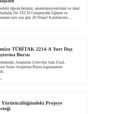
Başladı
yedeki öğrencilerimiz, akademisyenlerimiz ve idari
 haftalık De-TECH Girişimcilik Eğitimi ve
ruları için son gün 20 Nisan! Katılımcılar
 derin teknoloji odaklı ticarileşme konularında
cek ve Avrupa ölçeğindeki inovasyon ağının parçası
imize TÜBİTAK 2214-A Yurt Dışı
aştırma Bursu
ümümüz Araştırma Görevlisi Safa Ünal,
 Sırası Araştırma Bursu kapsamında
dı.
a
 Yürütücülüğündeki Projeye
steği