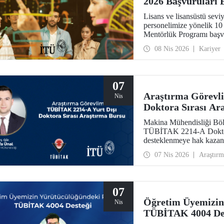
2026 Başvuruları 
Lisans ve lisansüstü sevi
personelimize yönelik 10
Mentörlük Programı başvu
girişimcilik, inovasyon ve
08 Nis 2026
Kariyer
kendilerini geliştirebile
haline gelecek.
07
Araştırma Görevl
Nis
Doktora Sırası Ar
Makina Mühendisliği Böl
TÜBİTAK 2214-A Doktora
desteklenmeye hak kazan
07 Nis 2026
Araştırm
07
Öğretim Üyemizin
Nis
TÜBİTAK 4004 De