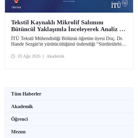
Tekstil Kaynaklı Mikrolif Salımını
Bütüncül Yaklaşımla İnceleyerek Analiz ve
Azaltım Stratejileri Geliştirecek Projeye
İTÜ Tekstil Mühendisliği Bölümü öğretim üyesi Doç. Dr.
TÜBİTAK Desteği
Hande Sezgin'in yürütücülüğünü üstlendiği “Sürdürülebilir
Pamuk ve Polyester Esaslı Tekstil Ürünlerinde Kullanım
Koşullarına Bağlı Mikrolif Salımı: Aşınma, UV Maruziyeti
05 Ağu 2026
Akademik
ve Yıkama Döngülerinin Bütünsel Analizi ve Azaltım
Stratejilerinin Geliştirilmesi” başlıklı proje, TÜBİTAK
2515 – COST Aksiyon Üyeleri Ar-Ge Destek Programı
kapsamında desteklenmeye hak kazandı.
Tüm Haberler
Akademik
Öğrenci
Mezun