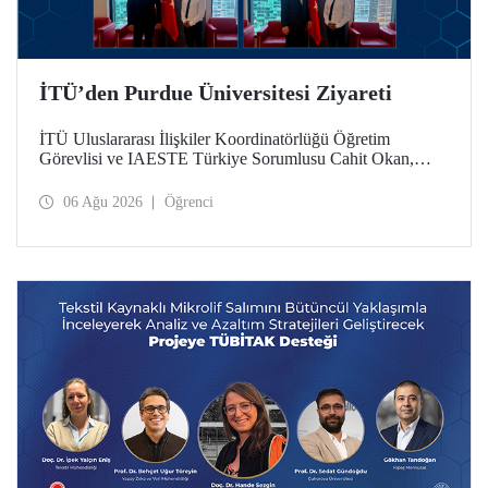
İTÜ’den Purdue Üniversitesi Ziyareti
İTÜ Uluslararası İlişkiler Koordinatörlüğü Öğretim
Görevlisi ve IAESTE Türkiye Sorumlusu Cahit Okan,
akademik ilişkileri ve iş birliğini geliştirmek amacıyla 20-27
Temmuz tarihlerinde ABD’de dünyanın önde gelen
06 Ağu 2026
Öğrenci
araştırma üniversitelerinden Purdue Üniversitesi başta
olmak üzere bir dizi ziyarette bulundu.