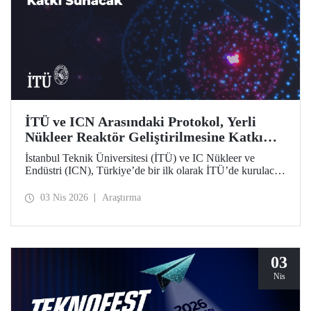
İTÜ ve ICN Arasındaki Protokol, Yerli
Nükleer Reaktör Geliştirilmesine Katkı
Sunacak
İstanbul Teknik Üniversitesi (İTÜ) ve IC Nükleer ve
Endüstri (ICN), Türkiye’de bir ilk olarak İTÜ’de kurulacak
Nükleer Teknopark kapsamında yerli reaktör geliştirme
sürecine katkı sağlayacak bir protokolü hayata geçirdi.
03 Nis 2026
Araştırma
03
Nis