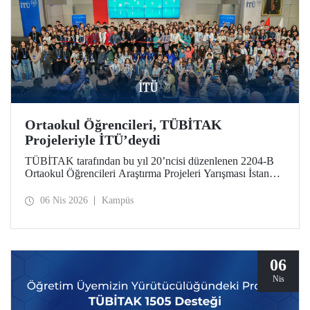
Ortaokul Öğrencileri, TÜBİTAK
Projeleriyle İTÜ’deydi
TÜBİTAK tarafından bu yıl 20’ncisi düzenlenen 2204-B
Ortaokul Öğrencileri Araştırma Projeleri Yarışması İstanbul
Avrupa Bölge Sergisi ve Ödül Töreni’ne, İstanbul Teknik
Üniversitesi ev sahipliği yaptı.
06 Nis 2026
Kampüs
06
Nis