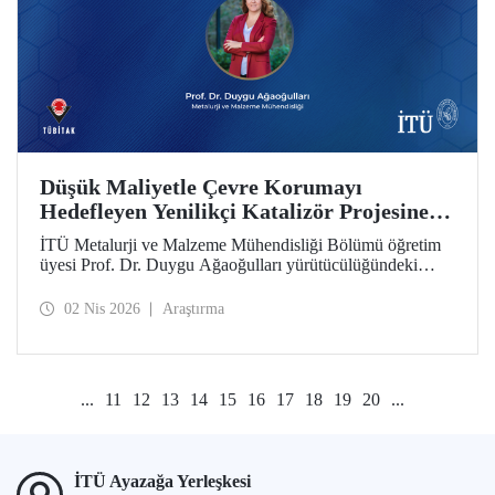
Düşük Maliyetle Çevre Korumayı
Hedefleyen Yenilikçi Katalizör Projesine
TÜBİTAK İkili İş Birliği Programı Desteği
İTÜ Metalurji ve Malzeme Mühendisliği Bölümü öğretim
üyesi Prof. Dr. Duygu Ağaoğulları yürütücülüğündeki
proje, “2502 - Araştırma Projeleri - Bulgaristan Bilimler
Akademisi (BAS) ile İkili İşbirliği Programı” kapsamında
02 Nis 2026
Araştırma
desteklenmeye hak kazandı. Projedeki ileri malzemelerin
hazırlanmasında sürdürülebilir ve yenilikçi mekanokimya
yaklaşımı öne çıkıyor.
...
11
12
13
14
15
16
17
18
19
20
...
İTÜ Ayazağa Yerleşkesi