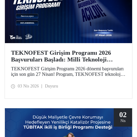
TEKNOFEST Girişim Programı 2026
Başvuruları Başladı: Milli Teknoloji
Hamlesi Yeni Girişimlerini Bekliyor!
TEKNOFEST Girişim Programı 2026 dönemi başvuruları
için son gün 27 Nisan! Program, TEKNOFEST teknoloji
yarışmalarına başvuran takım ve üyelerine özel olarak
kurgulandı. Programın yeni döneminde, girişimlerin
03 Nis 2026
Duyuru
aşamalarına göre özelleştirilmiş finansal destekler dikkat
çekiyor.
02
Nis