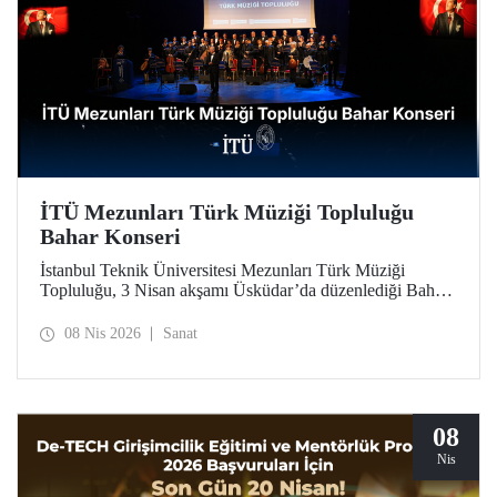
İTÜ Mezunları Türk Müziği Topluluğu
Bahar Konseri
İstanbul Teknik Üniversitesi Mezunları Türk Müziği
Topluluğu, 3 Nisan akşamı Üsküdar’da düzenlediği Bahar
Konseri’ndeki unutulmaz icralarıyla, Türk sanat
musikisinin en seçkin örneklerini dinleyicilerle buluşturdu.
08 Nis 2026
Sanat
08
Nis