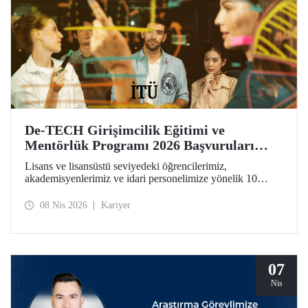
De-TECH Girişimcilik Eğitimi ve
Mentörlük Programı 2026 Başvuruları
Başladı
Lisans ve lisansüstü seviyedeki öğrencilerimiz,
akademisyenlerimiz ve idari personelimize yönelik 10
haftalık De-TECH Girişimcilik Eğitimi ve Mentörlük
Programı başvuruları için son gün 20 Nisan! Katılımcılar
08 Nis 2026
Kariyer
girişimcilik, inovasyon ve derin teknoloji odaklı ticarileşme
konularında kendilerini geliştirebilecek ve Avrupa
ölçeğindeki inovasyon ağının parçası haline gelecek.
07
Nis