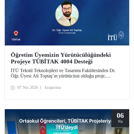
Öğretim Üyemizin Yürütücülüğündeki
Projeye TÜBİTAK 4004 Desteği
İTÜ Tekstil Teknolojileri ve Tasarımı Fakültesinden Dr.
Öğr. Üyesi Ali Toptaş’ın yürütücüsü olduğu proje,
TÜBİTAK 4004 - Doğa Eğitimi ve Bilim Okulları
Destekleme Programı kapsamında desteklenmeye hak
07 Nis 2026
Araştırma
kazandı.
06
Nis