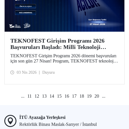
TEKNOFEST Girişim Programı 2026
Başvuruları Başladı: Milli Teknoloji
Hamlesi Yeni Girişimlerini Bekliyor!
TEKNOFEST Girişim Programı 2026 dönemi başvuruları
için son gün 27 Nisan! Program, TEKNOFEST teknoloji
yarışmalarına başvuran takım ve üyelerine özel olarak
kurgulandı. Programın yeni döneminde, girişimlerin
03 Nis 2026
Duyuru
aşamalarına göre özelleştirilmiş finansal destekler dikkat
çekiyor.
...
11
12
13
14
15
16
17
18
19
20
...
İTÜ Ayazağa Yerleşkesi
Rektörlük Binası Maslak-Sarıyer / İstanbul