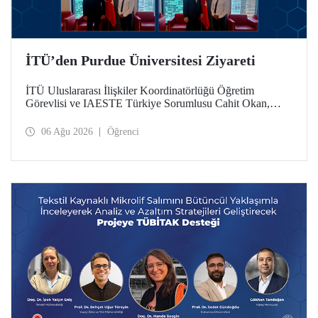
İTÜ’den Purdue Üniversitesi Ziyareti
İTÜ Uluslararası İlişkiler Koordinatörlüğü Öğretim
Görevlisi ve IAESTE Türkiye Sorumlusu Cahit Okan,
akademik ilişkileri ve iş birliğini geliştirmek amacıyla 20-27
Temmuz tarihlerinde ABD’de dünyanın önde gelen
06 Ağu 2026
Öğrenci
araştırma üniversitelerinden Purdue Üniversitesi başta
olmak üzere bir dizi ziyarette bulundu.