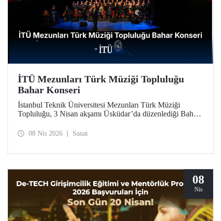
İTÜ Mezunları Türk Müziği Topluluğu
Bahar Konseri
İstanbul Teknik Üniversitesi Mezunları Türk Müziği
Topluluğu, 3 Nisan akşamı Üsküdar’da düzenlediği Bahar
Konseri’ndeki unutulmaz icralarıyla, Türk sanat
musikisinin en seçkin örneklerini dinleyicilerle buluşturdu.
08 Nis 2026
Sanat
08
Nis