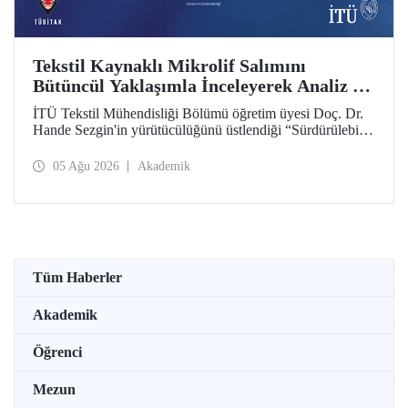
Tekstil Kaynaklı Mikrolif Salımını
Bütüncül Yaklaşımla İnceleyerek Analiz ve
Azaltım Stratejileri Geliştirecek Projeye
İTÜ Tekstil Mühendisliği Bölümü öğretim üyesi Doç. Dr.
TÜBİTAK Desteği
Hande Sezgin'in yürütücülüğünü üstlendiği “Sürdürülebilir
Pamuk ve Polyester Esaslı Tekstil Ürünlerinde Kullanım
Koşullarına Bağlı Mikrolif Salımı: Aşınma, UV Maruziyeti
05 Ağu 2026
Akademik
ve Yıkama Döngülerinin Bütünsel Analizi ve Azaltım
Stratejilerinin Geliştirilmesi” başlıklı proje, TÜBİTAK
2515 – COST Aksiyon Üyeleri Ar-Ge Destek Programı
kapsamında desteklenmeye hak kazandı.
Tüm Haberler
Akademik
Öğrenci
Mezun