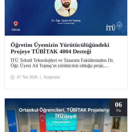
Öğretim Üyemizin Yürütücülüğündeki
Projeye TÜBİTAK 4004 Desteği
İTÜ Tekstil Teknolojileri ve Tasarımı Fakültesinden Dr.
Öğr. Üyesi Ali Toptaş’ın yürütücüsü olduğu proje,
TÜBİTAK 4004 - Doğa Eğitimi ve Bilim Okulları
Destekleme Programı kapsamında desteklenmeye hak
07 Nis 2026
Araştırma
kazandı.
06
Nis