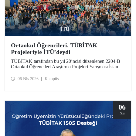
Ortaokul Öğrencileri, TÜBİTAK
Projeleriyle İTÜ’deydi
TÜBİTAK tarafından bu yıl 20’ncisi düzenlenen 2204-B
Ortaokul Öğrencileri Araştırma Projeleri Yarışması İstanbul
Avrupa Bölge Sergisi ve Ödül Töreni’ne, İstanbul Teknik
Üniversitesi ev sahipliği yaptı.
06 Nis 2026
Kampüs
06
Nis