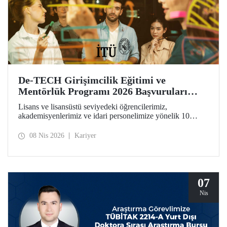
De-TECH Girişimcilik Eğitimi ve
Mentörlük Programı 2026 Başvuruları
Başladı
Lisans ve lisansüstü seviyedeki öğrencilerimiz,
akademisyenlerimiz ve idari personelimize yönelik 10
haftalık De-TECH Girişimcilik Eğitimi ve Mentörlük
Programı başvuruları için son gün 20 Nisan! Katılımcılar
08 Nis 2026
Kariyer
girişimcilik, inovasyon ve derin teknoloji odaklı ticarileşme
konularında kendilerini geliştirebilecek ve Avrupa
ölçeğindeki inovasyon ağının parçası haline gelecek.
07
Nis