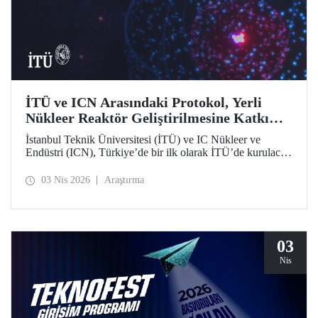
İTÜ ve ICN Arasındaki Protokol, Yerli
Nükleer Reaktör Geliştirilmesine Katkı
Sunacak
İstanbul Teknik Üniversitesi (İTÜ) ve IC Nükleer ve
Endüstri (ICN), Türkiye’de bir ilk olarak İTÜ’de kurulacak
Nükleer Teknopark kapsamında yerli reaktör geliştirme
sürecine katkı sağlayacak bir protokolü hayata geçirdi.
03 Nis 2026
Araştırma
03
Nis