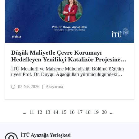
Düşük Maliyetle Çevre Korumayı
Hedefleyen Yenilikçi Katalizör Projesine
TÜBİTAK İkili İş Birliği Programı Desteği
İTÜ Metalurji ve Malzeme Mühendisliği Bölümü öğretim
üyesi Prof. Dr. Duygu Ağaoğulları yürütücülüğündeki
proje, “2502 - Araştırma Projeleri - Bulgaristan Bilimler
Akademisi (BAS) ile İkili İşbirliği Programı” kapsamında
02 Nis 2026
Araştırma
desteklenmeye hak kazandı. Projedeki ileri malzemelerin
hazırlanmasında sürdürülebilir ve yenilikçi mekanokimya
yaklaşımı öne çıkıyor.
...
11
12
13
14
15
16
17
18
19
20
...
İTÜ Ayazağa Yerleşkesi