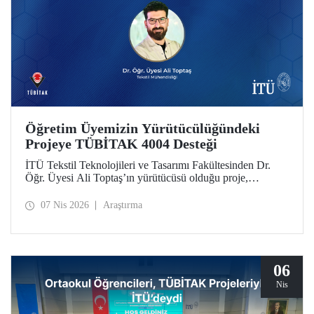
Öğretim Üyemizin Yürütücülüğündeki
Projeye TÜBİTAK 4004 Desteği
İTÜ Tekstil Teknolojileri ve Tasarımı Fakültesinden Dr.
Öğr. Üyesi Ali Toptaş’ın yürütücüsü olduğu proje,
TÜBİTAK 4004 - Doğa Eğitimi ve Bilim Okulları
Destekleme Programı kapsamında desteklenmeye hak
07 Nis 2026
Araştırma
kazandı.
06
Nis