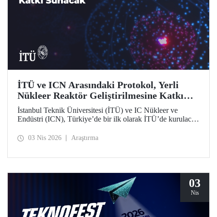
İTÜ ve ICN Arasındaki Protokol, Yerli
Nükleer Reaktör Geliştirilmesine Katkı
Sunacak
İstanbul Teknik Üniversitesi (İTÜ) ve IC Nükleer ve
Endüstri (ICN), Türkiye’de bir ilk olarak İTÜ’de kurulacak
Nükleer Teknopark kapsamında yerli reaktör geliştirme
sürecine katkı sağlayacak bir protokolü hayata geçirdi.
03 Nis 2026
Araştırma
03
Nis