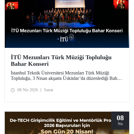
İTÜ Mezunları Türk Müziği Topluluğu
Bahar Konseri
İstanbul Teknik Üniversitesi Mezunları Türk Müziği
Topluluğu, 3 Nisan akşamı Üsküdar’da düzenlediği Bahar
Konseri’ndeki unutulmaz icralarıyla, Türk sanat
musikisinin en seçkin örneklerini dinleyicilerle buluşturdu.
08 Nis 2026
Sanat
08
Nis