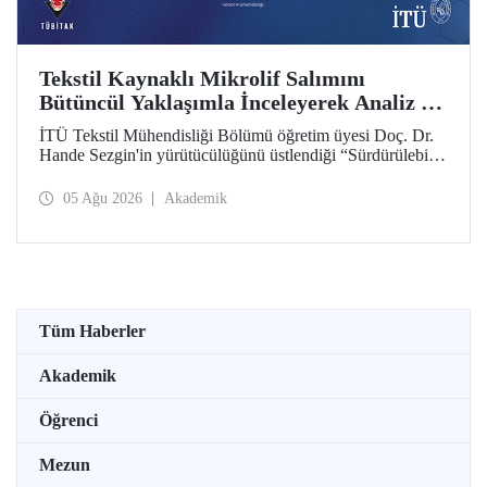
Tekstil Kaynaklı Mikrolif Salımını
Bütüncül Yaklaşımla İnceleyerek Analiz ve
Azaltım Stratejileri Geliştirecek Projeye
İTÜ Tekstil Mühendisliği Bölümü öğretim üyesi Doç. Dr.
TÜBİTAK Desteği
Hande Sezgin'in yürütücülüğünü üstlendiği “Sürdürülebilir
Pamuk ve Polyester Esaslı Tekstil Ürünlerinde Kullanım
Koşullarına Bağlı Mikrolif Salımı: Aşınma, UV Maruziyeti
05 Ağu 2026
Akademik
ve Yıkama Döngülerinin Bütünsel Analizi ve Azaltım
Stratejilerinin Geliştirilmesi” başlıklı proje, TÜBİTAK
2515 – COST Aksiyon Üyeleri Ar-Ge Destek Programı
kapsamında desteklenmeye hak kazandı.
Tüm Haberler
Akademik
Öğrenci
Mezun