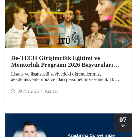
De-TECH Girişimcilik Eğitimi ve
Mentörlük Programı 2026 Başvuruları
Başladı
Lisans ve lisansüstü seviyedeki öğrencilerimiz,
akademisyenlerimiz ve idari personelimize yönelik 10
haftalık De-TECH Girişimcilik Eğitimi ve Mentörlük
Programı başvuruları için son gün 20 Nisan! Katılımcılar
08 Nis 2026
Kariyer
girişimcilik, inovasyon ve derin teknoloji odaklı ticarileşme
konularında kendilerini geliştirebilecek ve Avrupa
ölçeğindeki inovasyon ağının parçası haline gelecek.
07
Nis