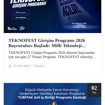
TEKNOFEST Girişim Programı 2026
Başvuruları Başladı: Milli Teknoloji
Hamlesi Yeni Girişimlerini Bekliyor!
TEKNOFEST Girişim Programı 2026 dönemi başvuruları
için son gün 27 Nisan! Program, TEKNOFEST teknoloji
yarışmalarına başvuran takım ve üyelerine özel olarak
kurgulandı. Programın yeni döneminde, girişimlerin
03 Nis 2026
Duyuru
aşamalarına göre özelleştirilmiş finansal destekler dikkat
çekiyor.
02
Nis