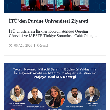
İTÜ’den Purdue Üniversitesi Ziyareti
İTÜ Uluslararası İlişkiler Koordinatörlüğü Öğretim
Görevlisi ve IAESTE Türkiye Sorumlusu Cahit Okan,
akademik ilişkileri ve iş birliğini geliştirmek amacıyla 20-27
Temmuz tarihlerinde ABD’de dünyanın önde gelen
06 Ağu 2026
Öğrenci
araştırma üniversitelerinden Purdue Üniversitesi başta
olmak üzere bir dizi ziyarette bulundu.