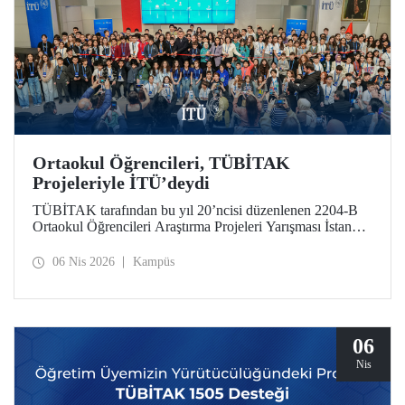
Ortaokul Öğrencileri, TÜBİTAK
Projeleriyle İTÜ’deydi
TÜBİTAK tarafından bu yıl 20’ncisi düzenlenen 2204-B
Ortaokul Öğrencileri Araştırma Projeleri Yarışması İstanbul
Avrupa Bölge Sergisi ve Ödül Töreni’ne, İstanbul Teknik
Üniversitesi ev sahipliği yaptı.
06 Nis 2026
Kampüs
06
Nis