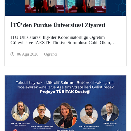
İTÜ’den Purdue Üniversitesi Ziyareti
İTÜ Uluslararası İlişkiler Koordinatörlüğü Öğretim
Görevlisi ve IAESTE Türkiye Sorumlusu Cahit Okan,
akademik ilişkileri ve iş birliğini geliştirmek amacıyla 20-27
Temmuz tarihlerinde ABD’de dünyanın önde gelen
06 Ağu 2026
Öğrenci
araştırma üniversitelerinden Purdue Üniversitesi başta
olmak üzere bir dizi ziyarette bulundu.