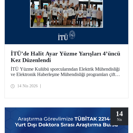
İTÜ’de Halit Ayar Yüzme Yarışları 4’üncü
Kez Düzenlendi
İTÜ Yüzme Kulübü sporcularından Elektrik Mühendisliği
ve Elektronik Haberleşme Mühendisliği programları çift
ana dal mezunu Halit Ayar’ın anısını yaşatmak amacıyla
üniversitemiz tarafından düzenlenen yüzme yarışlarının
14 Nis 2026
dördüncüsü bu yıl gerçekleştirildi.
14
Nis