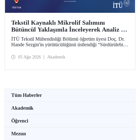
Tekstil Kaynaklı Mikrolif Salımını
Bütüncül Yaklaşımla İnceleyerek Analiz ve
Azaltım Stratejileri Geliştirecek Projeye
İTÜ Tekstil Mühendisliği Bölümü öğretim üyesi Doç. Dr.
TÜBİTAK Desteği
Hande Sezgin'in yürütücülüğünü üstlendiği “Sürdürülebilir
Pamuk ve Polyester Esaslı Tekstil Ürünlerinde Kullanım
Koşullarına Bağlı Mikrolif Salımı: Aşınma, UV Maruziyeti
05 Ağu 2026
Akademik
ve Yıkama Döngülerinin Bütünsel Analizi ve Azaltım
Stratejilerinin Geliştirilmesi” başlıklı proje, TÜBİTAK
2515 – COST Aksiyon Üyeleri Ar-Ge Destek Programı
kapsamında desteklenmeye hak kazandı.
Tüm Haberler
Akademik
Öğrenci
Mezun