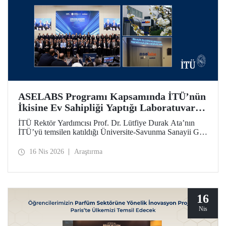
ASELABS Programı Kapsamında İTÜ’nün
İkisine Ev Sahipliği Yaptığı Laboratuvarlar
Açıldı
İTÜ Rektör Yardımcısı Prof. Dr. Lütfiye Durak Ata’nın
İTÜ’yü temsilen katıldığı Üniversite-Savunma Sanayii Güç
Birliği Töreni’nde ASELABS açılışları uzaktan bağlantıyla
yapıldı. ASELABS kapsamındaki “RF Mikrodalga
16 Nis 2026
Araştırma
Yenilikçi Malzeme Teknolojileri Laboratuvarı” ile “Su Altı,
Su Üstü ve Otonomi Teknolojileri Laboratuvarı” İTÜ’nün
Ayazağa Yerleşkesi’nde yer alıyor.
16
Nis