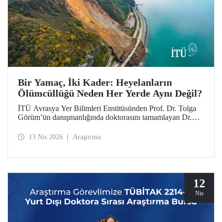
Bir Yamaç, İki Kader: Heyelanların
Ölümcüllüğü Neden Her Yerde Aynı Değil?
İTÜ Avrasya Yer Bilimleri Enstitüsünden Prof. Dr. Tolga
Görüm’ün danışmanlığında doktorasını tamamlayan Dr.
Seçkin Fidan’ın öncülüğündeki uluslararası bir araştırma,
heyelan ölümlerinin topoğrafya ya da yağıştan çok,
13 Nis 2026
Araştırma
ülkelerin arazi yönetimini ve ekonomik düzeyini
yansıttığını ortaya koyuyor. Dağların “ölümcüllüğü” büyük
ölçüde insan eliyle şekilleniyor. Araştırmanın sonuçları,
dünyanın en etkili dergileri arasında yer alan Science
Advances’ta henüz yayımlandı.
12
Nis