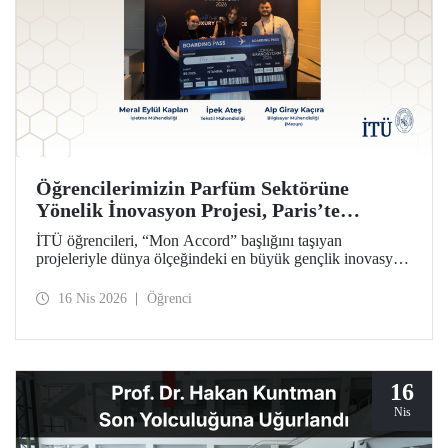
Öğrencilerimizin Parfüm Sektörüne
Yönelik İnovasyon Projesi, Paris’te
Ülkemizi Temsil Edecek
İTÜ öğrencileri, “Mon Accord” başlığını taşıyan
projeleriyle dünya ölçeğindeki en büyük gençlik inovasyon
yarışması olan L’Oréal Brandstorm’un Türkiye finalinde
birinci oldu. Bu başarılarıyla İTÜ’lü isimler İpek Ateş,
16 Nis 2026
Öğrenci
Meral Eylül Kaplan ve Alp Giray Kaçıra yarışmanın Paris
ev sahipliğinde düzenlenecek küresel finalinde Türkiye’yi
temsil edecekler.
16
Nis