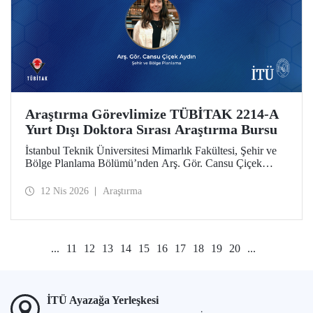
Araştırma Görevlimize TÜBİTAK 2214-A
Yurt Dışı Doktora Sırası Araştırma Bursu
İstanbul Teknik Üniversitesi Mimarlık Fakültesi, Şehir ve
Bölge Planlama Bölümü’nden Arş. Gör. Cansu Çiçek
Aydın, TÜBİTAK 2214-A Yurt Dışı Doktora Sırası
Araştırma Bursu kapsamında desteklenmeye hak kazandı.
12 Nis 2026
Araştırma
...
11
12
13
14
15
16
17
18
19
20
...
İTÜ Ayazağa Yerleşkesi