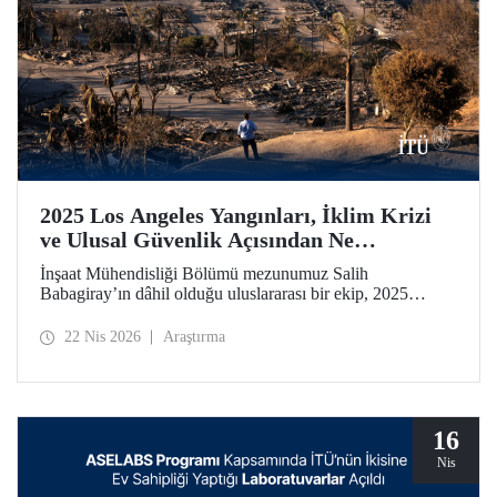
2025 Los Angeles Yangınları, İklim Krizi
ve Ulusal Güvenlik Açısından Ne
Anlatıyor?
İnşaat Mühendisliği Bölümü mezunumuz Salih
Babagiray’ın dâhil olduğu uluslararası bir ekip, 2025
yılında Kaliforniya, Los Angeles’ta meydana gelen büyük
yangınları mercek altına alan bir çalışmaya imza attı.
22 Nis 2026
Araştırma
Kentsel yangınların yalnızca çevresel bir afet değil, aynı
zamanda giderek önem kazanan bir ulusal güvenlik
meselesi olduğuna vurgu yapan araştırma, Nature’ın kentler
odaklı yayın organı olan Nature Cities’te yayımlandı.
16
Nis