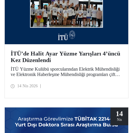
İTÜ’de Halit Ayar Yüzme Yarışları 4’üncü
Kez Düzenlendi
İTÜ Yüzme Kulübü sporcularından Elektrik Mühendisliği
ve Elektronik Haberleşme Mühendisliği programları çift
ana dal mezunu Halit Ayar’ın anısını yaşatmak amacıyla
üniversitemiz tarafından düzenlenen yüzme yarışlarının
14 Nis 2026
dördüncüsü bu yıl gerçekleştirildi.
14
Nis