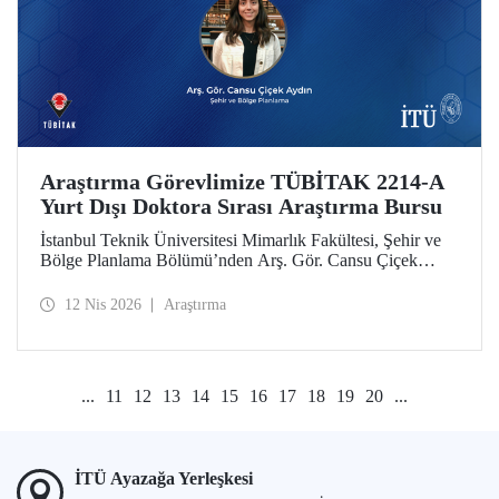
Araştırma Görevlimize TÜBİTAK 2214-A
Yurt Dışı Doktora Sırası Araştırma Bursu
İstanbul Teknik Üniversitesi Mimarlık Fakültesi, Şehir ve
Bölge Planlama Bölümü’nden Arş. Gör. Cansu Çiçek
Aydın, TÜBİTAK 2214-A Yurt Dışı Doktora Sırası
Araştırma Bursu kapsamında desteklenmeye hak kazandı.
12 Nis 2026
Araştırma
...
11
12
13
14
15
16
17
18
19
20
...
İTÜ Ayazağa Yerleşkesi