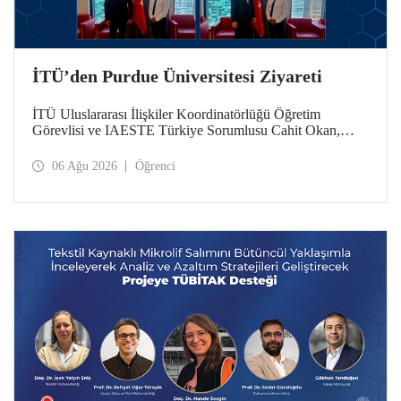
İTÜ’den Purdue Üniversitesi Ziyareti
İTÜ Uluslararası İlişkiler Koordinatörlüğü Öğretim
Görevlisi ve IAESTE Türkiye Sorumlusu Cahit Okan,
akademik ilişkileri ve iş birliğini geliştirmek amacıyla 20-27
Temmuz tarihlerinde ABD’de dünyanın önde gelen
06 Ağu 2026
Öğrenci
araştırma üniversitelerinden Purdue Üniversitesi başta
olmak üzere bir dizi ziyarette bulundu.