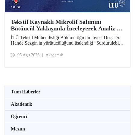
Tekstil Kaynaklı Mikrolif Salımını
Bütüncül Yaklaşımla İnceleyerek Analiz ve
Azaltım Stratejileri Geliştirecek Projeye
İTÜ Tekstil Mühendisliği Bölümü öğretim üyesi Doç. Dr.
TÜBİTAK Desteği
Hande Sezgin'in yürütücülüğünü üstlendiği “Sürdürülebilir
Pamuk ve Polyester Esaslı Tekstil Ürünlerinde Kullanım
Koşullarına Bağlı Mikrolif Salımı: Aşınma, UV Maruziyeti
05 Ağu 2026
Akademik
ve Yıkama Döngülerinin Bütünsel Analizi ve Azaltım
Stratejilerinin Geliştirilmesi” başlıklı proje, TÜBİTAK
2515 – COST Aksiyon Üyeleri Ar-Ge Destek Programı
kapsamında desteklenmeye hak kazandı.
Tüm Haberler
Akademik
Öğrenci
Mezun