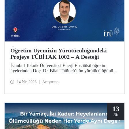
Öğretim Üyemizin Yürütücülüğündeki
Projeye TÜBİTAK 1002 – A Desteği
İstanbul Teknik Üniversitesi Enerji Enstitüsü öğretim
üyelerinden Doç. Dr. Bilal Tütüncü’nün yürütücülüğünü
üstlendiği “MIMO Antenlerde Karşılıklı Kuplajı Azaltmaya
Yönelik Çoklu Tekniklerin Aynı Anten Üzerinde
14 Nis 2026
Araştırma
Bütünleşik Uygulaması” başlıklı proje, TÜBİTAK 1002 –
A Hızlı Destek Programı kapsamında desteklenmeye hak
kazandı.
13
Nis