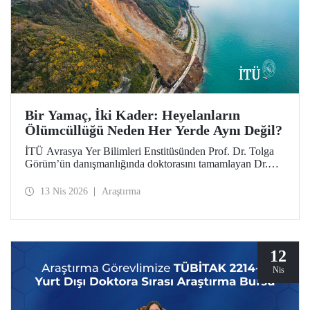
Bir Yamaç, İki Kader: Heyelanların
Ölümcüllüğü Neden Her Yerde Aynı Değil?
İTÜ Avrasya Yer Bilimleri Enstitüsünden Prof. Dr. Tolga
Görüm’ün danışmanlığında doktorasını tamamlayan Dr.
Seçkin Fidan’ın öncülüğündeki uluslararası bir araştırma,
heyelan ölümlerinin topoğrafya ya da yağıştan çok,
13 Nis 2026
Araştırma
ülkelerin arazi yönetimini ve ekonomik düzeyini
yansıttığını ortaya koyuyor. Dağların “ölümcüllüğü” büyük
ölçüde insan eliyle şekilleniyor. Araştırmanın sonuçları,
dünyanın en etkili dergileri arasında yer alan Science
Advances’ta henüz yayımlandı.
12
Nis