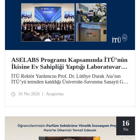
ASELABS Programı Kapsamında İTÜ’nün
İkisine Ev Sahipliği Yaptığı Laboratuvarlar
Açıldı
İTÜ Rektör Yardımcısı Prof. Dr. Lütfiye Durak Ata’nın
İTÜ’yü temsilen katıldığı Üniversite-Savunma Sanayii Güç
Birliği Töreni’nde ASELABS açılışları uzaktan bağlantıyla
yapıldı. ASELABS kapsamındaki “RF Mikrodalga
16 Nis 2026
Araştırma
Yenilikçi Malzeme Teknolojileri Laboratuvarı” ile “Su Altı,
Su Üstü ve Otonomi Teknolojileri Laboratuvarı” İTÜ’nün
Ayazağa Yerleşkesi’nde yer alıyor.
16
Nis