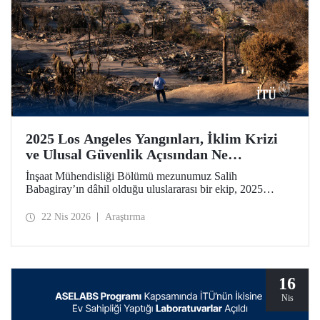
2025 Los Angeles Yangınları, İklim Krizi
ve Ulusal Güvenlik Açısından Ne
Anlatıyor?
İnşaat Mühendisliği Bölümü mezunumuz Salih
Babagiray’ın dâhil olduğu uluslararası bir ekip, 2025
yılında Kaliforniya, Los Angeles’ta meydana gelen büyük
yangınları mercek altına alan bir çalışmaya imza attı.
22 Nis 2026
Araştırma
Kentsel yangınların yalnızca çevresel bir afet değil, aynı
zamanda giderek önem kazanan bir ulusal güvenlik
meselesi olduğuna vurgu yapan araştırma, Nature’ın kentler
odaklı yayın organı olan Nature Cities’te yayımlandı.
16
Nis