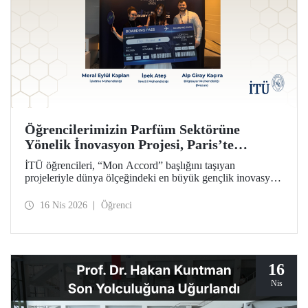
Öğrencilerimizin Parfüm Sektörüne
Yönelik İnovasyon Projesi, Paris’te
Ülkemizi Temsil Edecek
İTÜ öğrencileri, “Mon Accord” başlığını taşıyan
projeleriyle dünya ölçeğindeki en büyük gençlik inovasyon
yarışması olan L’Oréal Brandstorm’un Türkiye finalinde
birinci oldu. Bu başarılarıyla İTÜ’lü isimler İpek Ateş,
16 Nis 2026
Öğrenci
Meral Eylül Kaplan ve Alp Giray Kaçıra yarışmanın Paris
ev sahipliğinde düzenlenecek küresel finalinde Türkiye’yi
temsil edecekler.
16
Nis