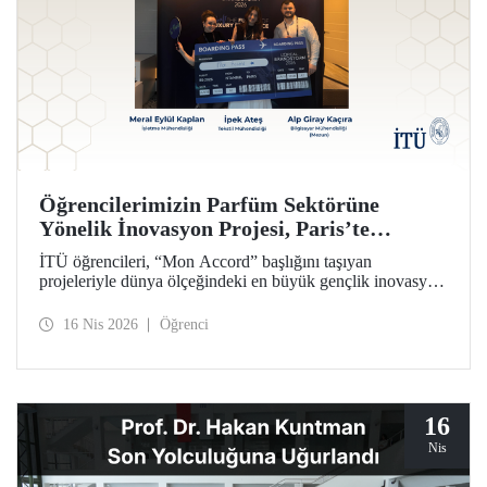
Öğrencilerimizin Parfüm Sektörüne
Yönelik İnovasyon Projesi, Paris’te
Ülkemizi Temsil Edecek
İTÜ öğrencileri, “Mon Accord” başlığını taşıyan
projeleriyle dünya ölçeğindeki en büyük gençlik inovasyon
yarışması olan L’Oréal Brandstorm’un Türkiye finalinde
birinci oldu. Bu başarılarıyla İTÜ’lü isimler İpek Ateş,
16 Nis 2026
Öğrenci
Meral Eylül Kaplan ve Alp Giray Kaçıra yarışmanın Paris
ev sahipliğinde düzenlenecek küresel finalinde Türkiye’yi
temsil edecekler.
16
Nis