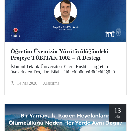
Öğretim Üyemizin Yürütücülüğündeki
Projeye TÜBİTAK 1002 – A Desteği
İstanbul Teknik Üniversitesi Enerji Enstitüsü öğretim
üyelerinden Doç. Dr. Bilal Tütüncü’nün yürütücülüğünü
üstlendiği “MIMO Antenlerde Karşılıklı Kuplajı Azaltmaya
Yönelik Çoklu Tekniklerin Aynı Anten Üzerinde
14 Nis 2026
Araştırma
Bütünleşik Uygulaması” başlıklı proje, TÜBİTAK 1002 –
A Hızlı Destek Programı kapsamında desteklenmeye hak
kazandı.
13
Nis