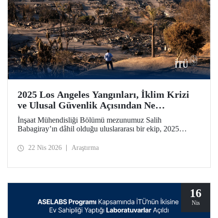
2025 Los Angeles Yangınları, İklim Krizi
ve Ulusal Güvenlik Açısından Ne
Anlatıyor?
İnşaat Mühendisliği Bölümü mezunumuz Salih
Babagiray’ın dâhil olduğu uluslararası bir ekip, 2025
yılında Kaliforniya, Los Angeles’ta meydana gelen büyük
yangınları mercek altına alan bir çalışmaya imza attı.
22 Nis 2026
Araştırma
Kentsel yangınların yalnızca çevresel bir afet değil, aynı
zamanda giderek önem kazanan bir ulusal güvenlik
meselesi olduğuna vurgu yapan araştırma, Nature’ın kentler
odaklı yayın organı olan Nature Cities’te yayımlandı.
16
Nis