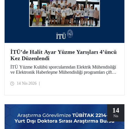
İTÜ’de Halit Ayar Yüzme Yarışları 4’üncü
Kez Düzenlendi
İTÜ Yüzme Kulübü sporcularından Elektrik Mühendisliği
ve Elektronik Haberleşme Mühendisliği programları çift
ana dal mezunu Halit Ayar’ın anısını yaşatmak amacıyla
üniversitemiz tarafından düzenlenen yüzme yarışlarının
14 Nis 2026
dördüncüsü bu yıl gerçekleştirildi.
14
Nis