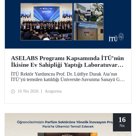
ASELABS Programı Kapsamında İTÜ’nün
İkisine Ev Sahipliği Yaptığı Laboratuvarlar
Açıldı
İTÜ Rektör Yardımcısı Prof. Dr. Lütfiye Durak Ata’nın
İTÜ’yü temsilen katıldığı Üniversite-Savunma Sanayii Güç
Birliği Töreni’nde ASELABS açılışları uzaktan bağlantıyla
yapıldı. ASELABS kapsamındaki “RF Mikrodalga
16 Nis 2026
Araştırma
Yenilikçi Malzeme Teknolojileri Laboratuvarı” ile “Su Altı,
Su Üstü ve Otonomi Teknolojileri Laboratuvarı” İTÜ’nün
Ayazağa Yerleşkesi’nde yer alıyor.
16
Nis