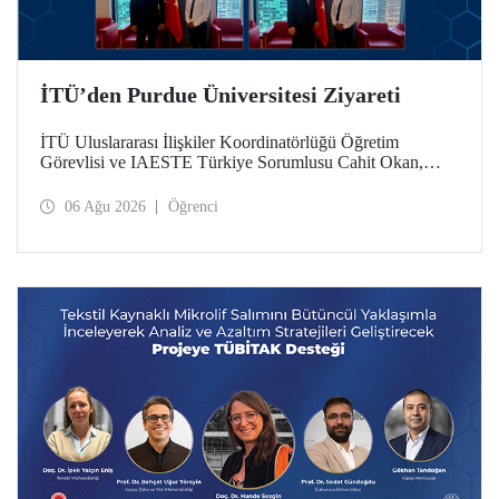
İTÜ’den Purdue Üniversitesi Ziyareti
İTÜ Uluslararası İlişkiler Koordinatörlüğü Öğretim
Görevlisi ve IAESTE Türkiye Sorumlusu Cahit Okan,
akademik ilişkileri ve iş birliğini geliştirmek amacıyla 20-27
Temmuz tarihlerinde ABD’de dünyanın önde gelen
06 Ağu 2026
Öğrenci
araştırma üniversitelerinden Purdue Üniversitesi başta
olmak üzere bir dizi ziyarette bulundu.