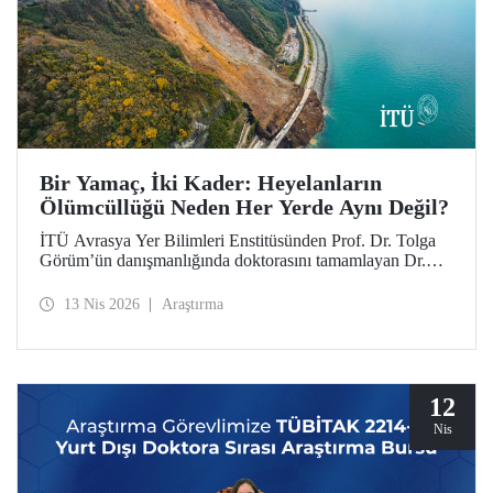
Bir Yamaç, İki Kader: Heyelanların
Ölümcüllüğü Neden Her Yerde Aynı Değil?
İTÜ Avrasya Yer Bilimleri Enstitüsünden Prof. Dr. Tolga
Görüm’ün danışmanlığında doktorasını tamamlayan Dr.
Seçkin Fidan’ın öncülüğündeki uluslararası bir araştırma,
heyelan ölümlerinin topoğrafya ya da yağıştan çok,
13 Nis 2026
Araştırma
ülkelerin arazi yönetimini ve ekonomik düzeyini
yansıttığını ortaya koyuyor. Dağların “ölümcüllüğü” büyük
ölçüde insan eliyle şekilleniyor. Araştırmanın sonuçları,
dünyanın en etkili dergileri arasında yer alan Science
Advances’ta henüz yayımlandı.
12
Nis