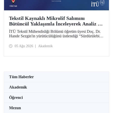
Tekstil Kaynaklı Mikrolif Salımını
Bütüncül Yaklaşımla İnceleyerek Analiz ve
Azaltım Stratejileri Geliştirecek Projeye
İTÜ Tekstil Mühendisliği Bölümü öğretim üyesi Doç. Dr.
TÜBİTAK Desteği
Hande Sezgin'in yürütücülüğünü üstlendiği “Sürdürülebilir
Pamuk ve Polyester Esaslı Tekstil Ürünlerinde Kullanım
Koşullarına Bağlı Mikrolif Salımı: Aşınma, UV Maruziyeti
05 Ağu 2026
Akademik
ve Yıkama Döngülerinin Bütünsel Analizi ve Azaltım
Stratejilerinin Geliştirilmesi” başlıklı proje, TÜBİTAK
2515 – COST Aksiyon Üyeleri Ar-Ge Destek Programı
kapsamında desteklenmeye hak kazandı.
Tüm Haberler
Akademik
Öğrenci
Mezun