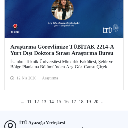
Araştırma Görevlimize TÜBİTAK 2214-A
Yurt Dışı Doktora Sırası Araştırma Bursu
İstanbul Teknik Üniversitesi Mimarlık Fakültesi, Şehir ve
Bölge Planlama Bölümü’nden Arş. Gör. Cansu Çiçek
Aydın, TÜBİTAK 2214-A Yurt Dışı Doktora Sırası
Araştırma Bursu kapsamında desteklenmeye hak kazandı.
12 Nis 2026
Araştırma
...
11
12
13
14
15
16
17
18
19
20
...
İTÜ Ayazağa Yerleşkesi