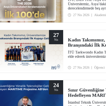
Üniversitemiz, Asya’daki 
derecelendirmede beş ayrı
araştırma çevresi, öğretim
27 Nis 2026
Akadem
27
Kadın Takımımız,
Nis
Branşındaki İlk K
İTÜ Taekwondo Kadın Ta
elde ederek üniversitemi
27 Nis 2026
Öğrenci
24
Sınır Güvenliğine 
Nis
Hedefleyen MARIT
İstanbul Teknik Üniversit