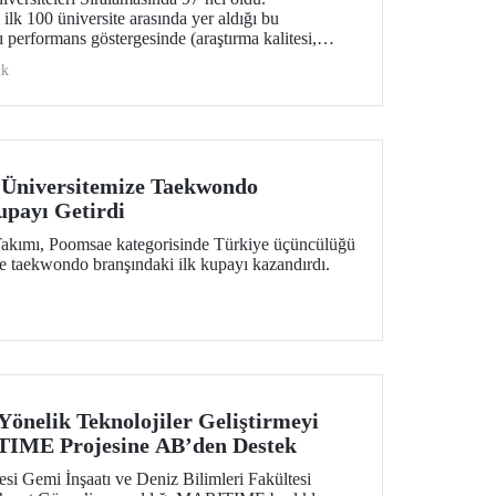
ilk 100 üniversite arasında yer aldığı bu
 performans göstergesinde (araştırma kalitesi,
i, endüstri ve uluslararası görünüm) değerlendirildi.
ik
 Üniversitemize Taekwondo
upayı Getirdi
kımı, Poomsae kategorisinde Türkiye üçüncülüğü
ze taekwondo branşındaki ilk kupayı kazandırdı.
Yönelik Teknolojiler Geliştirmeyi
IME Projesine AB’den Destek
esi Gemi İnşaatı ve Deniz Bilimleri Fakültesi