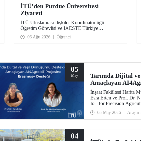
İTÜ’den Purdue Üniversitesi
Ziyareti
İTÜ Uluslararası İlişkiler Koordinatörlüğü
Öğretim Görevlisi ve IAESTE Türkiye
Sorumlusu Cahit Okan, akademik ilişkileri ve iş
06 Ağu 2026
Öğrenci
birliğini geliştirmek amacıyla 20-27 Temmuz
tarihlerinde ABD’de dünyanın önde gelen
araştırma üniversitelerinden Purdue Üniversitesi
başta olmak üzere bir dizi ziyarette bulundu.
05
Tarımda Dijital v
May
Amaçlayan AI4Agr
İnşaat Fakültesi Harita 
Esra Erten ve Prof. Dr.
IoT for Precision Agricul
Ana Eylem 2 Yükseköğreti
05 May 2026
Araştır
desteklendi.
04