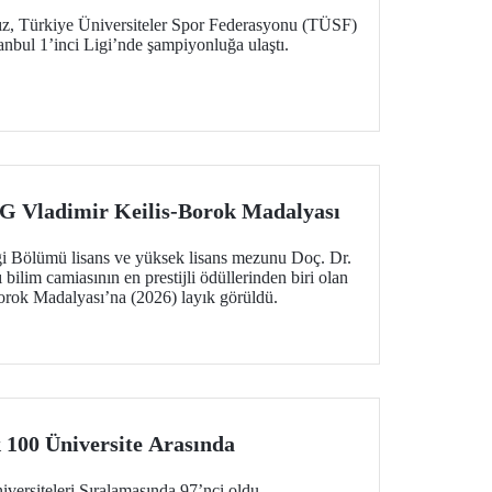
z, Türkiye Üniversiteler Spor Federasyonu (TÜSF)
anbul 1’inci Ligi’nde şampiyonluğa ulaştı.
Vladimir Keilis-Borok Madalyası
i Bölümü lisans ve yüksek lisans mezunu Doç. Dr.
bilim camiasının en prestijli ödüllerinden biri olan
rok Madalyası’na (2026) layık görüldü.
 100 Üniversite Arasında
rsiteleri Sıralamasında 97’nci oldu.