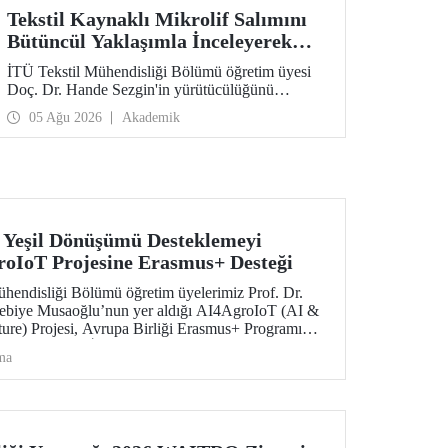
Tekstil Kaynaklı Mikrolif Salımını
Bütüncül Yaklaşımla İnceleyerek
Analiz ve Azaltım Stratejileri
İTÜ Tekstil Mühendisliği Bölümü öğretim üyesi
Geliştirecek Projeye TÜBİTAK
Doç. Dr. Hande Sezgin'in yürütücülüğünü
Desteği
üstlendiği “Sürdürülebilir Pamuk ve Polyester
05 Ağu 2026
Akademik
Esaslı Tekstil Ürünlerinde Kullanım Koşullarına
Bağlı Mikrolif Salımı: Aşınma, UV Maruziyeti ve
Yıkama Döngülerinin Bütünsel Analizi ve
Azaltım Stratejilerinin Geliştirilmesi” başlıklı
proje, TÜBİTAK 2515 – COST Aksiyon Üyeleri
Ar-Ge Destek Programı kapsamında
desteklenmeye hak kazandı.
e Yeşil Dönüşümü Desteklemeyi
oIoT Projesine Erasmus+ Desteği
Mühendisliği Bölümü öğretim üyelerimiz Prof. Dr.
 Nebiye Musaoğlu’nun yer aldığı AI4AgroIoT (AI &
ture) Projesi, Avrupa Birliği Erasmus+ Programı
m Alanında İş Birliği Ortaklıkları kapsamında
ma