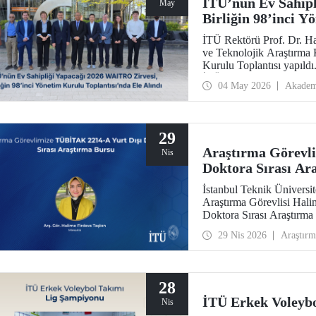
İTÜ’nün Ev Sahipl
May
Birliğin 98’inci Y
Alındı
İTÜ Rektörü Prof. Dr. H
ve Teknolojik Araştırma 
Kurulu Toplantısı yapıldı
İTÜ ev sahipliğinde düz
04 May 2026
Akadem
29
Araştırma Görevl
Nis
Doktora Sırası Ar
İstanbul Teknik Üniversi
Araştırma Görevlisi Hal
Doktora Sırası Araştırm
29 Nis 2026
Araştırm
28
İTÜ Erkek Voleyb
Nis