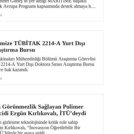
Ahmet Güneş’in yer aldığı MARITIME başlıklı
fuk Avrupa Programı kapsamında destek almaya hak
a
imize TÜBİTAK 2214-A Yurt Dışı
aştırma Bursu
kinaları Mühendisliği Bölümü Araştırma Görevlisi
14-A Yurt Dışı Doktora Sırası Araştırma Bursu
e hak kazandı.
a
a Görünmezlik Sağlayan Polimer
cidi Ergün Kırlıkovalı, İTÜ’deydi
 gizlenme teknolojisinde kritik role sahip
ün Kırlıkovalı, “İnovasyon Öğretilebilir Bir
’lülerle bir araya geldi.