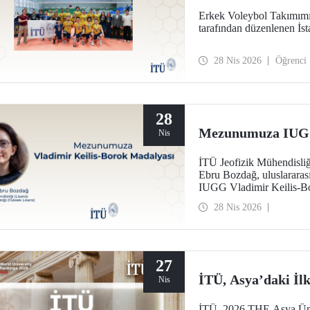
Erkek Voleybol Takımımı
tarafından düzenlenen İst
28 Nis 2026
Öğrenci
28
Mezunumuza IUGG 
Nis
İTÜ Jeofizik Mühendisliğ
Ebru Bozdağ, uluslararası 
IUGG Vladimir Keilis-Bo
28 Nis 2026
27
İTÜ, Asya’daki İlk
Nis
İTÜ, 2026 THE Asya Ünive