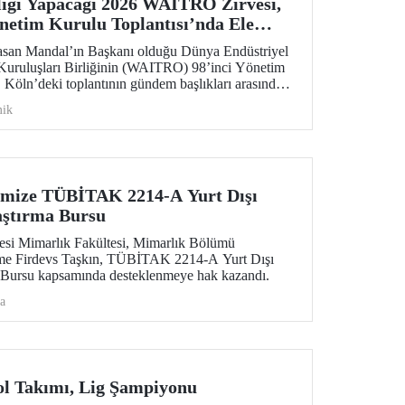
iği Yapacağı 2026 WAITRO Zirvesi,
önetim Kurulu Toplantısı’nda Ele
asan Mandal’ın Başkanı olduğu Dünya Endüstriyel
Kuruluşları Birliğinin (WAITRO) 98’inci Yönetim
. Köln’deki toplantının gündem başlıkları arasında
enlenecek 2026 WAITRO Zirvesi öne çıktı.
ik
imize TÜBİTAK 2214-A Yurt Dışı
aştırma Bursu
tesi Mimarlık Fakültesi, Mimarlık Bölümü
ime Firdevs Taşkın, TÜBİTAK 2214-A Yurt Dışı
a Bursu kapsamında desteklenmeye hak kazandı.
a
ol Takımı, Lig Şampiyonu