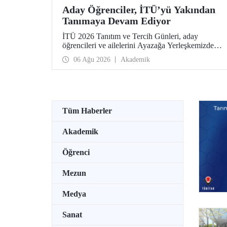
Aday Öğrenciler, İTÜ’yü Yakından
Tanımaya Devam Ediyor
İTÜ 2026 Tanıtım ve Tercih Günleri, aday
öğrencileri ve ailelerini Ayazağa Yerleşkemizde
ağırlamaya devam ediyor. Tanıtım ve Tercih
06 Ağu 2026
Akademik
Günleri 7 Ağustos’ta tamamlanacak, ilgili fakülte
ve birimler adaylara bilgi vermeye devam edecek.
Tüm Haberler
Akademik
Öğrenci
Mezun
Medya
Sanat