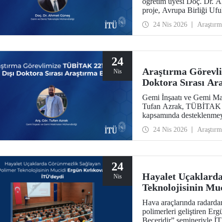
öğretim üyesi Doç. Dr. 
proje, Avrupa Birliği U
kazandı.
24 Nis 2026
Araştırm
24
Araştırma Görevl
Nis
Doktora Sırası Ar
Gemi İnşaatı ve Gemi Ma
Tufan Azrak, TÜBİTAK 22
kapsamında desteklenmey
24 Nis 2026
Araştırm
24
Hayalet Uçaklard
Nis
Teknolojisinin Mu
Hava araçlarında radardan
polimerleri geliştiren Erg
Beceridir” semineriyle İTÜ