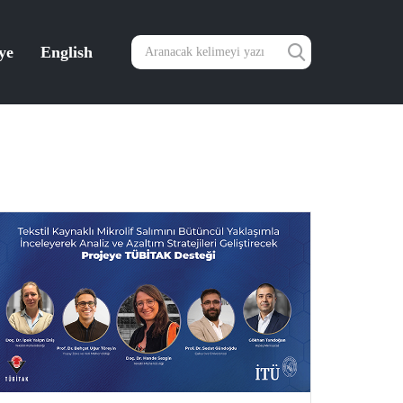
ye
English