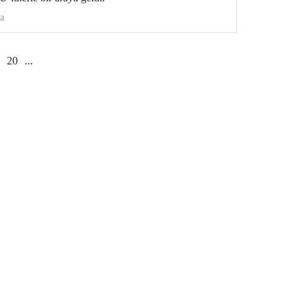
a
20
...