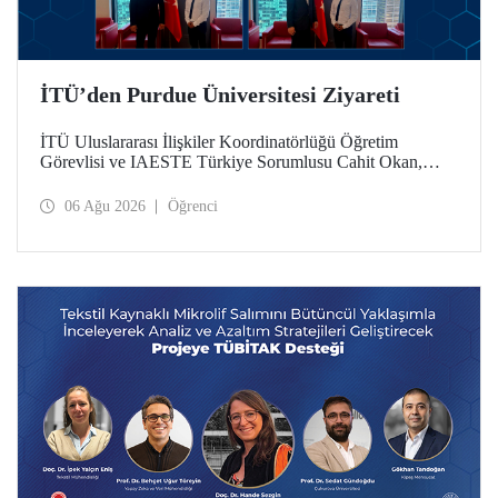
İTÜ’den Purdue Üniversitesi Ziyareti
İTÜ Uluslararası İlişkiler Koordinatörlüğü Öğretim
Görevlisi ve IAESTE Türkiye Sorumlusu Cahit Okan,
akademik ilişkileri ve iş birliğini geliştirmek amacıyla 20-27
Temmuz tarihlerinde ABD’de dünyanın önde gelen
06 Ağu 2026
Öğrenci
araştırma üniversitelerinden Purdue Üniversitesi başta
olmak üzere bir dizi ziyarette bulundu.