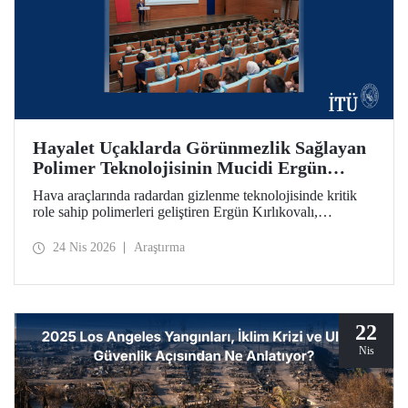
Hayalet Uçaklarda Görünmezlik Sağlayan
Polimer Teknolojisinin Mucidi Ergün
Kırlıkovalı, İTÜ’deydi
Hava araçlarında radardan gizlenme teknolojisinde kritik
role sahip polimerleri geliştiren Ergün Kırlıkovalı,
“İnovasyon Öğretilebilir Bir Beceridir” semineriyle
İTÜ’lülerle bir araya geldi.
24 Nis 2026
Araştırma
22
Nis