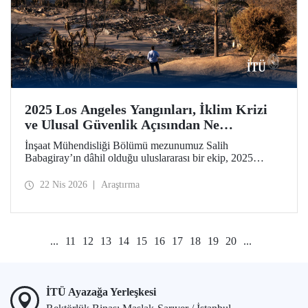
2025 Los Angeles Yangınları, İklim Krizi
ve Ulusal Güvenlik Açısından Ne
Anlatıyor?
İnşaat Mühendisliği Bölümü mezunumuz Salih
Babagiray’ın dâhil olduğu uluslararası bir ekip, 2025
yılında Kaliforniya, Los Angeles’ta meydana gelen büyük
yangınları mercek altına alan bir çalışmaya imza attı.
22 Nis 2026
Araştırma
Kentsel yangınların yalnızca çevresel bir afet değil, aynı
zamanda giderek önem kazanan bir ulusal güvenlik
meselesi olduğuna vurgu yapan araştırma, Nature’ın kentler
odaklı yayın organı olan Nature Cities’te yayımlandı.
...
11
12
13
14
15
16
17
18
19
20
...
İTÜ Ayazağa Yerleşkesi