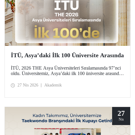
İTÜ, Asya’daki İlk 100 Üniversite Arasında
İTÜ, 2026 THE Asya Üniversiteleri Sıralamasında 97’nci
oldu. Üniversitemiz, Asya’daki ilk 100 üniversite arasında
yer aldığı bu derecelendirmede beş ayrı performans
göstergesinde (araştırma kalitesi, araştırma çevresi,
27 Nis 2026
Akademik
öğretimi, endüstri ve uluslararası görünüm) değerlendirildi.
27
Nis