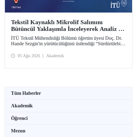
Tekstil Kaynaklı Mikrolif Salımını
Bütüncül Yaklaşımla İnceleyerek Analiz ve
Azaltım Stratejileri Geliştirecek Projeye
İTÜ Tekstil Mühendisliği Bölümü öğretim üyesi Doç. Dr.
TÜBİTAK Desteği
Hande Sezgin'in yürütücülüğünü üstlendiği “Sürdürülebilir
Pamuk ve Polyester Esaslı Tekstil Ürünlerinde Kullanım
Koşullarına Bağlı Mikrolif Salımı: Aşınma, UV Maruziyeti
05 Ağu 2026
Akademik
ve Yıkama Döngülerinin Bütünsel Analizi ve Azaltım
Stratejilerinin Geliştirilmesi” başlıklı proje, TÜBİTAK
2515 – COST Aksiyon Üyeleri Ar-Ge Destek Programı
kapsamında desteklenmeye hak kazandı.
Tüm Haberler
Akademik
Öğrenci
Mezun