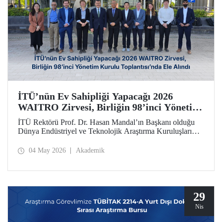
İTÜ’nün Ev Sahipliği Yapacağı 2026
WAITRO Zirvesi, Birliğin 98’inci Yönetim
Kurulu Toplantısı’nda Ele Alındı
İTÜ Rektörü Prof. Dr. Hasan Mandal’ın Başkanı olduğu
Dünya Endüstriyel ve Teknolojik Araştırma Kuruluşları
Birliğinin (WAITRO) 98’inci Yönetim Kurulu Toplantısı
yapıldı. Köln’deki toplantının gündem başlıkları arasında
04 May 2026
Akademik
İTÜ ev sahipliğinde düzenlenecek 2026 WAITRO Zirvesi
öne çıktı.
29
Nis