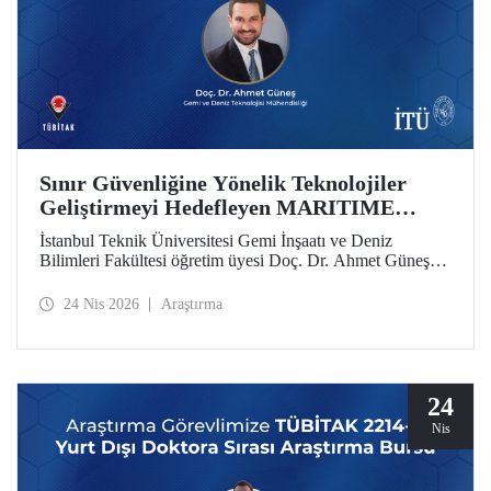
Sınır Güvenliğine Yönelik Teknolojiler
Geliştirmeyi Hedefleyen MARITIME
Projesine AB’den Destek
İstanbul Teknik Üniversitesi Gemi İnşaatı ve Deniz
Bilimleri Fakültesi öğretim üyesi Doç. Dr. Ahmet Güneş’in
yer aldığı MARITIME başlıklı proje, Avrupa Birliği Ufuk
Avrupa Programı kapsamında destek almaya hak kazandı.
24 Nis 2026
Araştırma
24
Nis