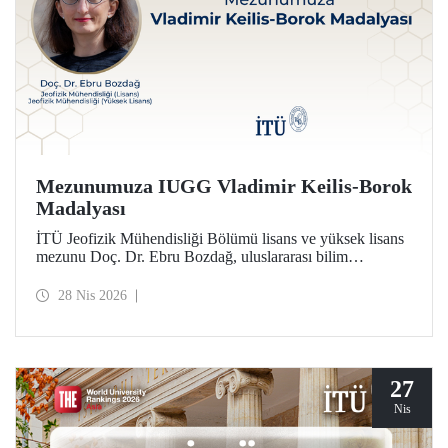
Mezunumuza IUGG Vladimir Keilis-Borok
Madalyası
İTÜ Jeofizik Mühendisliği Bölümü lisans ve yüksek lisans
mezunu Doç. Dr. Ebru Bozdağ, uluslararası bilim
camiasının en prestijli ödüllerinden biri olan IUGG
Vladimir Keilis-Borok Madalyası’na (2026) layık görüldü.
28 Nis 2026
27
Nis