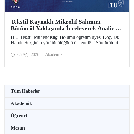
Tekstil Kaynaklı Mikrolif Salımını
Bütüncül Yaklaşımla İnceleyerek Analiz ve
Azaltım Stratejileri Geliştirecek Projeye
İTÜ Tekstil Mühendisliği Bölümü öğretim üyesi Doç. Dr.
TÜBİTAK Desteği
Hande Sezgin'in yürütücülüğünü üstlendiği “Sürdürülebilir
Pamuk ve Polyester Esaslı Tekstil Ürünlerinde Kullanım
Koşullarına Bağlı Mikrolif Salımı: Aşınma, UV Maruziyeti
05 Ağu 2026
Akademik
ve Yıkama Döngülerinin Bütünsel Analizi ve Azaltım
Stratejilerinin Geliştirilmesi” başlıklı proje, TÜBİTAK
2515 – COST Aksiyon Üyeleri Ar-Ge Destek Programı
kapsamında desteklenmeye hak kazandı.
Tüm Haberler
Akademik
Öğrenci
Mezun