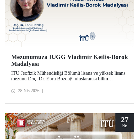
Mezunumuza IUGG Vladimir Keilis-Borok
Madalyası
İTÜ Jeofizik Mühendisliği Bölümü lisans ve yüksek lisans
mezunu Doç. Dr. Ebru Bozdağ, uluslararası bilim
camiasının en prestijli ödüllerinden biri olan IUGG
Vladimir Keilis-Borok Madalyası’na (2026) layık görüldü.
28 Nis 2026
27
Nis