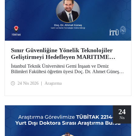
Sınır Güvenliğine Yönelik Teknolojiler
Geliştirmeyi Hedefleyen MARITIME
Projesine AB’den Destek
İstanbul Teknik Üniversitesi Gemi İnşaatı ve Deniz
Bilimleri Fakültesi öğretim üyesi Doç. Dr. Ahmet Güneş’in
yer aldığı MARITIME başlıklı proje, Avrupa Birliği Ufuk
Avrupa Programı kapsamında destek almaya hak kazandı.
24 Nis 2026
Araştırma
24
Nis