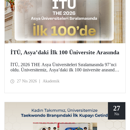
İTÜ, Asya’daki İlk 100 Üniversite Arasında
İTÜ, 2026 THE Asya Üniversiteleri Sıralamasında 97’nci
oldu. Üniversitemiz, Asya’daki ilk 100 üniversite arasında
yer aldığı bu derecelendirmede beş ayrı performans
göstergesinde (araştırma kalitesi, araştırma çevresi,
27 Nis 2026
Akademik
öğretimi, endüstri ve uluslararası görünüm) değerlendirildi.
27
Nis