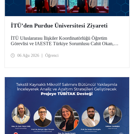
İTÜ’den Purdue Üniversitesi Ziyareti
İTÜ Uluslararası İlişkiler Koordinatörlüğü Öğretim
Görevlisi ve IAESTE Türkiye Sorumlusu Cahit Okan,
akademik ilişkileri ve iş birliğini geliştirmek amacıyla 20-27
Temmuz tarihlerinde ABD’de dünyanın önde gelen
06 Ağu 2026
Öğrenci
araştırma üniversitelerinden Purdue Üniversitesi başta
olmak üzere bir dizi ziyarette bulundu.