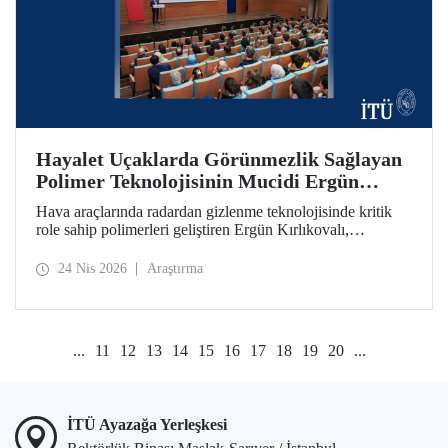
Hayalet Uçaklarda Görünmezlik Sağlayan
Polimer Teknolojisinin Mucidi Ergün
Kırlıkovalı, İTÜ’deydi
Hava araçlarında radardan gizlenme teknolojisinde kritik
role sahip polimerleri geliştiren Ergün Kırlıkovalı,
“İnovasyon Öğretilebilir Bir Beceridir” semineriyle
İTÜ’lülerle bir araya geldi.
24 Nis 2026
Araştırma
...
11
12
13
14
15
16
17
18
19
20
...
İTÜ Ayazağa Yerleşkesi