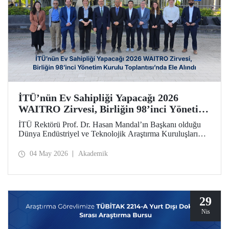
İTÜ’nün Ev Sahipliği Yapacağı 2026
WAITRO Zirvesi, Birliğin 98’inci Yönetim
Kurulu Toplantısı’nda Ele Alındı
İTÜ Rektörü Prof. Dr. Hasan Mandal’ın Başkanı olduğu
Dünya Endüstriyel ve Teknolojik Araştırma Kuruluşları
Birliğinin (WAITRO) 98’inci Yönetim Kurulu Toplantısı
yapıldı. Köln’deki toplantının gündem başlıkları arasında
04 May 2026
Akademik
İTÜ ev sahipliğinde düzenlenecek 2026 WAITRO Zirvesi
öne çıktı.
29
Nis