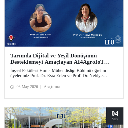
Tarımda Dijital ve Yeşil Dönüşümü
Desteklemeyi Amaçlayan AI4AgroIoT
Projesine Erasmus+ Desteği
İnşaat Fakültesi Harita Mühendisliği Bölümü öğretim
üyelerimiz Prof. Dr. Esra Erten ve Prof. Dr. Nebiye
Musaoğlu’nun yer aldığı AI4AgroIoT (AI & IoT for
Precision Agriculture) Projesi, Avrupa Birliği Erasmus+
05 May 2026
Araştırma
Programı Ana Eylem 2 Yükseköğretim Alanında İş Birliği
Ortaklıkları kapsamında desteklendi.
04
May