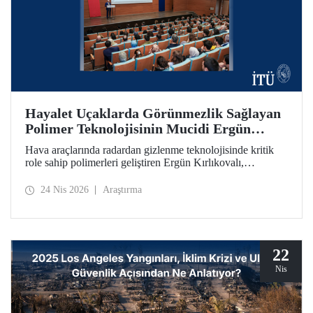
Hayalet Uçaklarda Görünmezlik Sağlayan
Polimer Teknolojisinin Mucidi Ergün
Kırlıkovalı, İTÜ’deydi
Hava araçlarında radardan gizlenme teknolojisinde kritik
role sahip polimerleri geliştiren Ergün Kırlıkovalı,
“İnovasyon Öğretilebilir Bir Beceridir” semineriyle
İTÜ’lülerle bir araya geldi.
24 Nis 2026
Araştırma
22
Nis