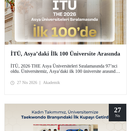
İTÜ, Asya’daki İlk 100 Üniversite Arasında
İTÜ, 2026 THE Asya Üniversiteleri Sıralamasında 97’nci
oldu. Üniversitemiz, Asya’daki ilk 100 üniversite arasında
yer aldığı bu derecelendirmede beş ayrı performans
göstergesinde (araştırma kalitesi, araştırma çevresi,
27 Nis 2026
Akademik
öğretimi, endüstri ve uluslararası görünüm) değerlendirildi.
27
Nis