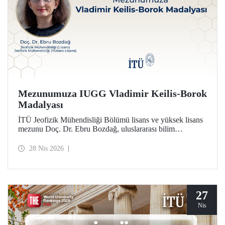
Mezunumuza IUGG Vladimir Keilis-Borok
Madalyası
İTÜ Jeofizik Mühendisliği Bölümü lisans ve yüksek lisans
mezunu Doç. Dr. Ebru Bozdağ, uluslararası bilim
camiasının en prestijli ödüllerinden biri olan IUGG
Vladimir Keilis-Borok Madalyası’na (2026) layık görüldü.
28 Nis 2026
27
Nis