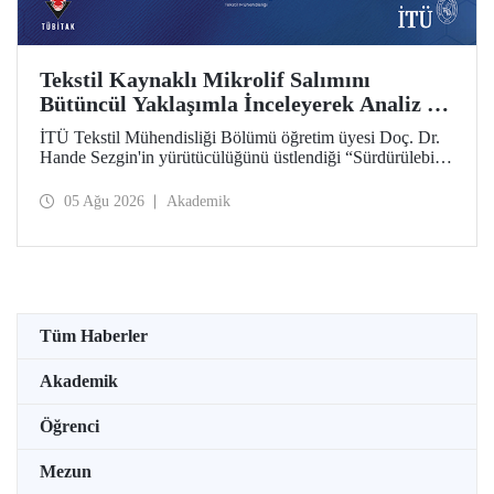
Tekstil Kaynaklı Mikrolif Salımını
Bütüncül Yaklaşımla İnceleyerek Analiz ve
Azaltım Stratejileri Geliştirecek Projeye
İTÜ Tekstil Mühendisliği Bölümü öğretim üyesi Doç. Dr.
TÜBİTAK Desteği
Hande Sezgin'in yürütücülüğünü üstlendiği “Sürdürülebilir
Pamuk ve Polyester Esaslı Tekstil Ürünlerinde Kullanım
Koşullarına Bağlı Mikrolif Salımı: Aşınma, UV Maruziyeti
05 Ağu 2026
Akademik
ve Yıkama Döngülerinin Bütünsel Analizi ve Azaltım
Stratejilerinin Geliştirilmesi” başlıklı proje, TÜBİTAK
2515 – COST Aksiyon Üyeleri Ar-Ge Destek Programı
kapsamında desteklenmeye hak kazandı.
Tüm Haberler
Akademik
Öğrenci
Mezun