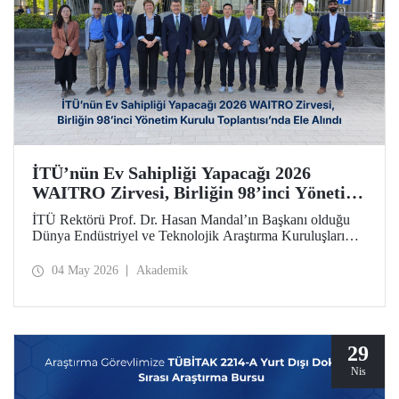
İTÜ’nün Ev Sahipliği Yapacağı 2026
WAITRO Zirvesi, Birliğin 98’inci Yönetim
Kurulu Toplantısı’nda Ele Alındı
İTÜ Rektörü Prof. Dr. Hasan Mandal’ın Başkanı olduğu
Dünya Endüstriyel ve Teknolojik Araştırma Kuruluşları
Birliğinin (WAITRO) 98’inci Yönetim Kurulu Toplantısı
yapıldı. Köln’deki toplantının gündem başlıkları arasında
04 May 2026
Akademik
İTÜ ev sahipliğinde düzenlenecek 2026 WAITRO Zirvesi
öne çıktı.
29
Nis