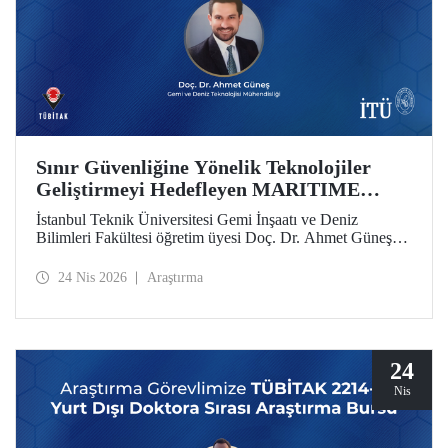
Sınır Güvenliğine Yönelik Teknolojiler
Geliştirmeyi Hedefleyen MARITIME
Projesine AB’den Destek
İstanbul Teknik Üniversitesi Gemi İnşaatı ve Deniz
Bilimleri Fakültesi öğretim üyesi Doç. Dr. Ahmet Güneş’in
yer aldığı MARITIME başlıklı proje, Avrupa Birliği Ufuk
Avrupa Programı kapsamında destek almaya hak kazandı.
24 Nis 2026
Araştırma
24
Nis