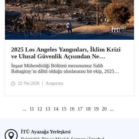
2025 Los Angeles Yangınları, İklim Krizi
ve Ulusal Güvenlik Açısından Ne
Anlatıyor?
İnşaat Mühendisliği Bölümü mezunumuz Salih
Babagiray’ın dâhil olduğu uluslararası bir ekip, 2025
yılında Kaliforniya, Los Angeles’ta meydana gelen büyük
yangınları mercek altına alan bir çalışmaya imza attı.
22 Nis 2026
Araştırma
Kentsel yangınların yalnızca çevresel bir afet değil, aynı
zamanda giderek önem kazanan bir ulusal güvenlik
meselesi olduğuna vurgu yapan araştırma, Nature’ın kentler
odaklı yayın organı olan Nature Cities’te yayımlandı.
...
11
12
13
14
15
16
17
18
19
20
...
İTÜ Ayazağa Yerleşkesi