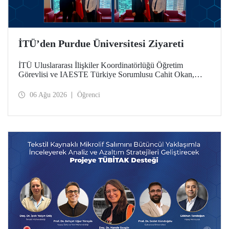
İTÜ’den Purdue Üniversitesi Ziyareti
İTÜ Uluslararası İlişkiler Koordinatörlüğü Öğretim
Görevlisi ve IAESTE Türkiye Sorumlusu Cahit Okan,
akademik ilişkileri ve iş birliğini geliştirmek amacıyla 20-27
Temmuz tarihlerinde ABD’de dünyanın önde gelen
06 Ağu 2026
Öğrenci
araştırma üniversitelerinden Purdue Üniversitesi başta
olmak üzere bir dizi ziyarette bulundu.