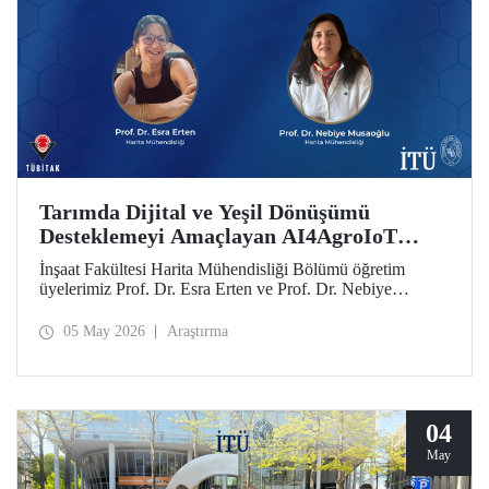
Tarımda Dijital ve Yeşil Dönüşümü
Desteklemeyi Amaçlayan AI4AgroIoT
Projesine Erasmus+ Desteği
İnşaat Fakültesi Harita Mühendisliği Bölümü öğretim
üyelerimiz Prof. Dr. Esra Erten ve Prof. Dr. Nebiye
Musaoğlu’nun yer aldığı AI4AgroIoT (AI & IoT for
Precision Agriculture) Projesi, Avrupa Birliği Erasmus+
05 May 2026
Araştırma
Programı Ana Eylem 2 Yükseköğretim Alanında İş Birliği
Ortaklıkları kapsamında desteklendi.
04
May