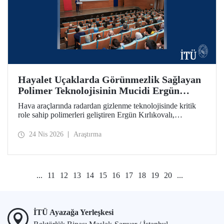
Hayalet Uçaklarda Görünmezlik Sağlayan
Polimer Teknolojisinin Mucidi Ergün
Kırlıkovalı, İTÜ’deydi
Hava araçlarında radardan gizlenme teknolojisinde kritik
role sahip polimerleri geliştiren Ergün Kırlıkovalı,
“İnovasyon Öğretilebilir Bir Beceridir” semineriyle
İTÜ’lülerle bir araya geldi.
24 Nis 2026
Araştırma
...
11
12
13
14
15
16
17
18
19
20
...
İTÜ Ayazağa Yerleşkesi