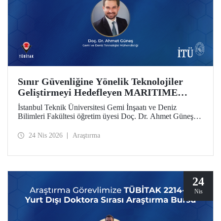
Sınır Güvenliğine Yönelik Teknolojiler
Geliştirmeyi Hedefleyen MARITIME
Projesine AB’den Destek
İstanbul Teknik Üniversitesi Gemi İnşaatı ve Deniz
Bilimleri Fakültesi öğretim üyesi Doç. Dr. Ahmet Güneş’in
yer aldığı MARITIME başlıklı proje, Avrupa Birliği Ufuk
Avrupa Programı kapsamında destek almaya hak kazandı.
24 Nis 2026
Araştırma
24
Nis