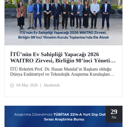
İTÜ’nün Ev Sahipliği Yapacağı 2026
WAITRO Zirvesi, Birliğin 98’inci Yönetim
Kurulu Toplantısı’nda Ele Alındı
İTÜ Rektörü Prof. Dr. Hasan Mandal’ın Başkanı olduğu
Dünya Endüstriyel ve Teknolojik Araştırma Kuruluşları
Birliğinin (WAITRO) 98’inci Yönetim Kurulu Toplantısı
yapıldı. Köln’deki toplantının gündem başlıkları arasında
04 May 2026
Akademik
İTÜ ev sahipliğinde düzenlenecek 2026 WAITRO Zirvesi
öne çıktı.
29
Nis