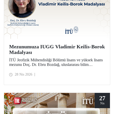
Mezunumuza IUGG Vladimir Keilis-Borok
Madalyası
İTÜ Jeofizik Mühendisliği Bölümü lisans ve yüksek lisans
mezunu Doç. Dr. Ebru Bozdağ, uluslararası bilim
camiasının en prestijli ödüllerinden biri olan IUGG
Vladimir Keilis-Borok Madalyası’na (2026) layık görüldü.
28 Nis 2026
27
Nis