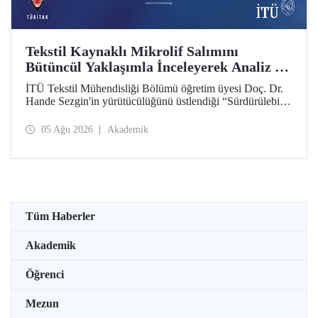
Tekstil Kaynaklı Mikrolif Salımını
Bütüncül Yaklaşımla İnceleyerek Analiz ve
Azaltım Stratejileri Geliştirecek Projeye
İTÜ Tekstil Mühendisliği Bölümü öğretim üyesi Doç. Dr.
TÜBİTAK Desteği
Hande Sezgin'in yürütücülüğünü üstlendiği “Sürdürülebilir
Pamuk ve Polyester Esaslı Tekstil Ürünlerinde Kullanım
Koşullarına Bağlı Mikrolif Salımı: Aşınma, UV Maruziyeti
05 Ağu 2026
Akademik
ve Yıkama Döngülerinin Bütünsel Analizi ve Azaltım
Stratejilerinin Geliştirilmesi” başlıklı proje, TÜBİTAK
2515 – COST Aksiyon Üyeleri Ar-Ge Destek Programı
kapsamında desteklenmeye hak kazandı.
Tüm Haberler
Akademik
Öğrenci
Mezun