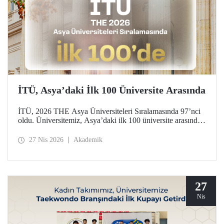
İTÜ, Asya’daki İlk 100 Üniversite Arasında
İTÜ, 2026 THE Asya Üniversiteleri Sıralamasında 97’nci
oldu. Üniversitemiz, Asya’daki ilk 100 üniversite arasında
yer aldığı bu derecelendirmede beş ayrı performans
göstergesinde (araştırma kalitesi, araştırma çevresi,
27 Nis 2026
Akademik
öğretimi, endüstri ve uluslararası görünüm) değerlendirildi.
27
Nis