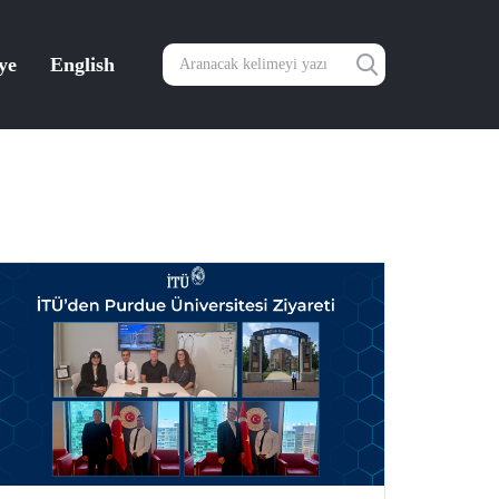
ye
English