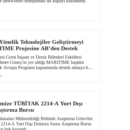
ze taekwondo branşındaki ilk kupayı kazandırdı.
Yönelik Teknolojiler Geliştirmeyi
IME Projesine AB’den Destek
esi Gemi İnşaatı ve Deniz Bilimleri Fakültesi
Ahmet Güneş’in yer aldığı MARITIME başlıklı
fuk Avrupa Programı kapsamında destek almaya hak
a
imize TÜBİTAK 2214-A Yurt Dışı
aştırma Bursu
kinaları Mühendisliği Bölümü Araştırma Görevlisi
14-A Yurt Dışı Doktora Sırası Araştırma Bursu
e hak kazandı.