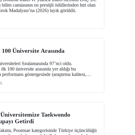
bilim camiasının en prestijli ödüllerinden biri olan
rok Madalyası’na (2026) layık görüldü.
 100 Üniversite Arasında
rsiteleri Sıralamasında 97’nci oldu.
ilk 100 üniversite arasında yer aldığı bu
 performans göstergesinde (araştırma kalitesi,
i, endüstri ve uluslararası görünüm) değerlendirildi.
ik
 Üniversitemize Taekwondo
upayı Getirdi
kımı, Poomsae kategorisinde Türkiye üçüncülüğü