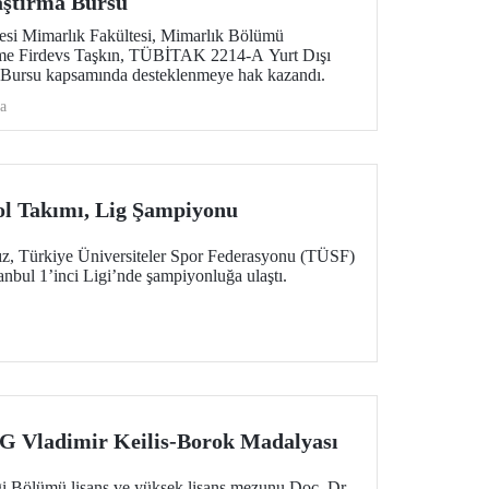
aştırma Bursu
tesi Mimarlık Fakültesi, Mimarlık Bölümü
ime Firdevs Taşkın, TÜBİTAK 2214-A Yurt Dışı
a Bursu kapsamında desteklenmeye hak kazandı.
a
ol Takımı, Lig Şampiyonu
z, Türkiye Üniversiteler Spor Federasyonu (TÜSF)
anbul 1’inci Ligi’nde şampiyonluğa ulaştı.
Vladimir Keilis-Borok Madalyası
i Bölümü lisans ve yüksek lisans mezunu Doç. Dr.