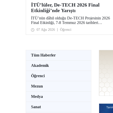
İTÜ’lüler, De-TECH 2026 Final
Etkinliği’nde Yarıştı
İTÜ’nün dâhil olduğu De-TECH Projesinin 2026
Final Etkinliği, 7-8 Temmuz 2026 tarihleri
arasında Almanya’da Leibniz Üniversitesi
07 Ağu 2026
Öğrenci
Hannover ev sahipliğinde düzenlendi. İTÜ’lü
girişimciler, etkinlikte girişimlerini ve projelerini
tanıttılar. İTÜ Gıda Mühendisliği Bölümü
öğrencisi Elmas Elif Altuntaş ve Arş. Gör. İlayda
Şanlı tarafından geliştirilen “PressPot” Projesi,
De-TECH İnovasyon Teknoloji Müsabakası –
Tüm Haberler
Gıda ve Tarım Edisyonu’nda “En Yaratıcı Fikir”
kategorisinde birincilik ödülünün sahibi oldu.
Akademik
Öğrenci
Mezun
Medya
Sanat