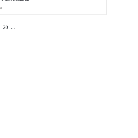
a
20
...