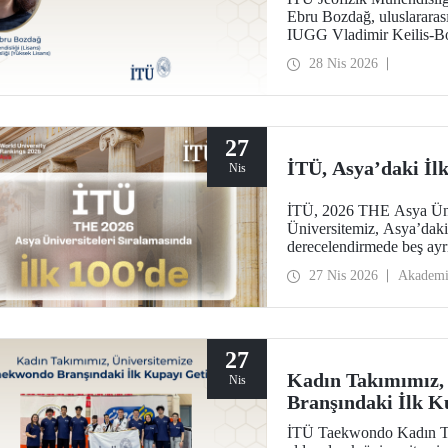
Ebru Bozdağ, uluslararası 
IUGG Vladimir Keilis-Bo
28 Nis 2026
27
İTÜ, Asya’daki İlk
Nis
İTÜ, 2026 THE Asya Ünive
Üniversitemiz, Asya’daki 
derecelendirmede beş ayrı
araştırma çevresi, öğretim
27 Nis 2026
Akadem
27
Kadın Takımımız,
Nis
Branşındaki İlk K
İTÜ Taekwondo Kadın Ta