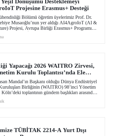
e Yeşil Dönüşümü Desteklemeyi
oIoT Projesine Erasmus+ Desteği
Mühendisliği Bölümü öğretim üyelerimiz Prof. Dr.
 Nebiye Musaoğlu’nun yer aldığı AI4AgroIoT (AI &
ture) Projesi, Avrupa Birliği Erasmus+ Programı
m Alanında İş Birliği Ortaklıkları kapsamında
ma
iği Yapacağı 2026 WAITRO Zirvesi,
önetim Kurulu Toplantısı’nda Ele
asan Mandal’ın Başkanı olduğu Dünya Endüstriyel
Kuruluşları Birliğinin (WAITRO) 98’inci Yönetim
. Köln’deki toplantının gündem başlıkları arasında
enlenecek 2026 WAITRO Zirvesi öne çıktı.
ik
imize TÜBİTAK 2214-A Yurt Dışı