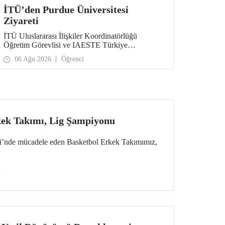
İTÜ’den Purdue Üniversitesi
Ziyareti
İTÜ Uluslararası İlişkiler Koordinatörlüğü
Öğretim Görevlisi ve IAESTE Türkiye
Sorumlusu Cahit Okan, akademik ilişkileri ve iş
06 Ağu 2026
Öğrenci
birliğini geliştirmek amacıyla 20-27 Temmuz
tarihlerinde ABD’de dünyanın önde gelen
araştırma üniversitelerinden Purdue Üniversitesi
başta olmak üzere bir dizi ziyarette bulundu.
kek Takımı, Lig Şampiyonu
gi’nde mücadele eden Basketbol Erkek Takımımız,
i