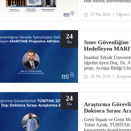
elde ederek üniversitemi
27 Nis 2026
Öğrenci
24
Sınır Güvenliğine 
Nis
Hedefleyen MARIT
İstanbul Teknik Üniversit
öğretim üyesi Doç. Dr. 
proje, Avrupa Birliği U
kazandı.
24 Nis 2026
Araştırm
24
Araştırma Görevl
Nis
Doktora Sırası Ar
Gemi İnşaatı ve Gemi Ma
Tufan Azrak, TÜBİTAK 22
kapsamında desteklenmey