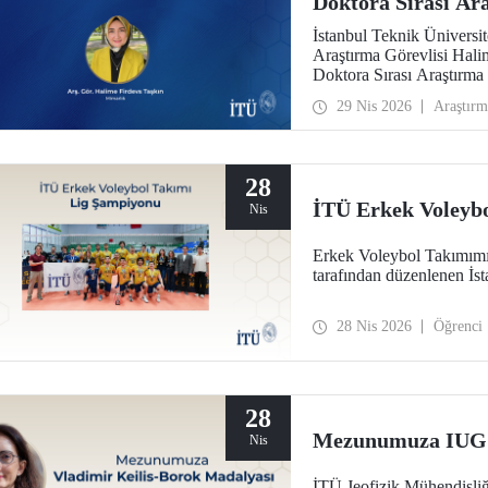
Doktora Sırası Ar
İstanbul Teknik Üniversi
Araştırma Görevlisi Hal
Doktora Sırası Araştırm
29 Nis 2026
Araştırm
28
İTÜ Erkek Voleyb
Nis
Erkek Voleybol Takımımı
tarafından düzenlenen İst
28 Nis 2026
Öğrenci
28
Mezunumuza IUGG 
Nis
İTÜ Jeofizik Mühendisliğ