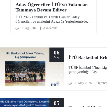
Aday Öğrenciler, İTÜ’yü Yakından
Tanımaya Devam Ediyor
İTÜ 2026 Tanıtım ve Tercih Günleri, aday
öğrencileri ve ailelerini Ayazağa Yerleşkemizde
ağırlamaya devam ediyor. Tanıtım ve Tercih
06 Ağu 2026
Akademik
Günleri 7 Ağustos’ta tamamlanacak, ilgili fakülte
ve birimler adaylara bilgi vermeye devam edecek.
06
İTÜ Basketbol Er
May
TÜSF İstanbul 1’inci Li
şampiyonluğa ulaştı.
06 May 2026
Öğrenc
05