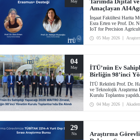
Tarımda Dijital v
May
Amaçlayan AI4Agr
İnşaat Fakültesi Harita 
Esra Erten ve Prof. Dr.
IoT for Precision Agricul
Ana Eylem 2 Yükseköğreti
05 May 2026
Araştır
desteklendi.
04
İTÜ’nün Ev Sahipl
May
Birliğin 98’inci Y
Alındı
İTÜ Rektörü Prof. Dr. H
ve Teknolojik Araştırma 
Kurulu Toplantısı yapıldı
İTÜ ev sahipliğinde düz
04 May 2026
Akadem
29
Araştırma Görevl
Nis