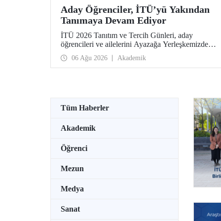
Aday Öğrenciler, İTÜ’yü Yakından
Tanımaya Devam Ediyor
İTÜ 2026 Tanıtım ve Tercih Günleri, aday
öğrencileri ve ailelerini Ayazağa Yerleşkemizde
ağırlamaya devam ediyor. Tanıtım ve Tercih
06 Ağu 2026
Akademik
Günleri 7 Ağustos’ta tamamlanacak, ilgili fakülte
ve birimler adaylara bilgi vermeye devam edecek.
Tüm Haberler
Akademik
Öğrenci
Mezun
Medya
Sanat