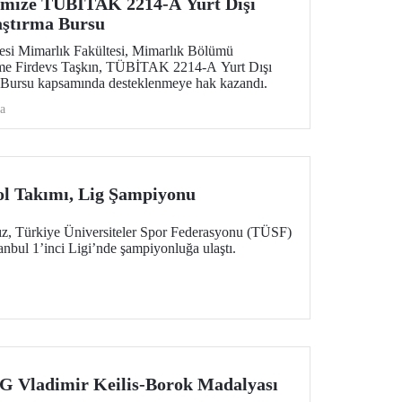
imize TÜBİTAK 2214-A Yurt Dışı
aştırma Bursu
tesi Mimarlık Fakültesi, Mimarlık Bölümü
ime Firdevs Taşkın, TÜBİTAK 2214-A Yurt Dışı
a Bursu kapsamında desteklenmeye hak kazandı.
a
ol Takımı, Lig Şampiyonu
z, Türkiye Üniversiteler Spor Federasyonu (TÜSF)
anbul 1’inci Ligi’nde şampiyonluğa ulaştı.
Vladimir Keilis-Borok Madalyası