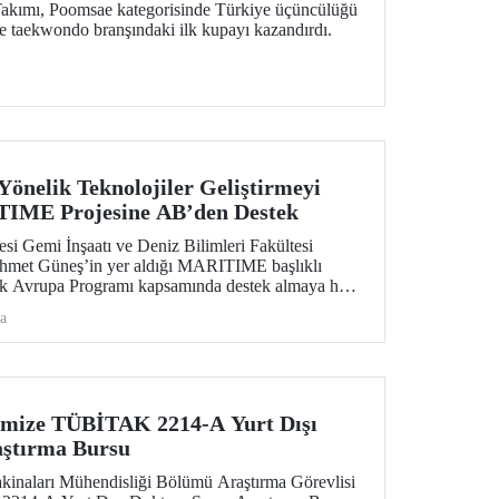
kımı, Poomsae kategorisinde Türkiye üçüncülüğü
ze taekwondo branşındaki ilk kupayı kazandırdı.
Yönelik Teknolojiler Geliştirmeyi
IME Projesine AB’den Destek
esi Gemi İnşaatı ve Deniz Bilimleri Fakültesi
Ahmet Güneş’in yer aldığı MARITIME başlıklı
fuk Avrupa Programı kapsamında destek almaya hak
a
imize TÜBİTAK 2214-A Yurt Dışı
aştırma Bursu
kinaları Mühendisliği Bölümü Araştırma Görevlisi