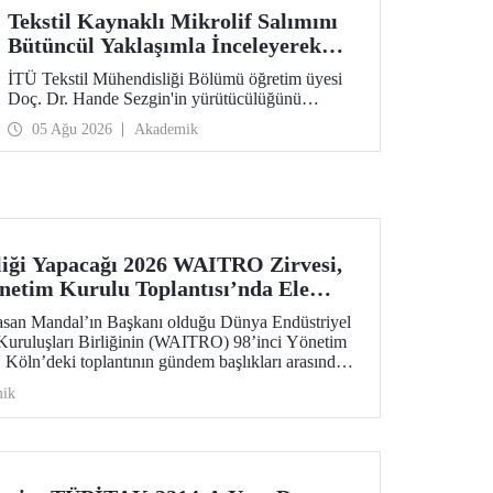
Tekstil Kaynaklı Mikrolif Salımını
Bütüncül Yaklaşımla İnceleyerek
Analiz ve Azaltım Stratejileri
İTÜ Tekstil Mühendisliği Bölümü öğretim üyesi
Geliştirecek Projeye TÜBİTAK
Doç. Dr. Hande Sezgin'in yürütücülüğünü
Desteği
üstlendiği “Sürdürülebilir Pamuk ve Polyester
05 Ağu 2026
Akademik
Esaslı Tekstil Ürünlerinde Kullanım Koşullarına
Bağlı Mikrolif Salımı: Aşınma, UV Maruziyeti ve
Yıkama Döngülerinin Bütünsel Analizi ve
Azaltım Stratejilerinin Geliştirilmesi” başlıklı
proje, TÜBİTAK 2515 – COST Aksiyon Üyeleri
Ar-Ge Destek Programı kapsamında
desteklenmeye hak kazandı.
iği Yapacağı 2026 WAITRO Zirvesi,
önetim Kurulu Toplantısı’nda Ele
asan Mandal’ın Başkanı olduğu Dünya Endüstriyel
Kuruluşları Birliğinin (WAITRO) 98’inci Yönetim
. Köln’deki toplantının gündem başlıkları arasında
enlenecek 2026 WAITRO Zirvesi öne çıktı.
ik