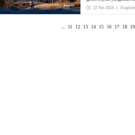
yangınların yalnızca çevr
22 Nis 2026
Araştırm
kazanan bir ulusal güven
Nature’ın kentler odaklı 
...
11
12
13
14
15
16
17
18
19