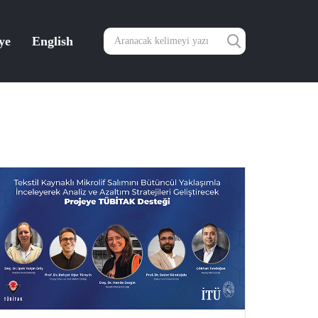
ye
English