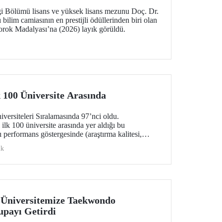
i Bölümü lisans ve yüksek lisans mezunu Doç. Dr.
bilim camiasının en prestijli ödüllerinden biri olan
rok Madalyası’na (2026) layık görüldü.
 100 Üniversite Arasında
rsiteleri Sıralamasında 97’nci oldu.
ilk 100 üniversite arasında yer aldığı bu
 performans göstergesinde (araştırma kalitesi,
i, endüstri ve uluslararası görünüm) değerlendirildi.
ik
 Üniversitemize Taekwondo
upayı Getirdi