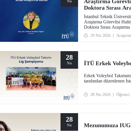
Araştırma Görevl
Nis
Doktora Sırası Ar
İstanbul Teknik Üniversi
Araştırma Görevlisi Hal
Doktora Sırası Araştırm
29 Nis 2026
Araştırm
28
İTÜ Erkek Voleyb
Nis
Erkek Voleybol Takımımı
tarafından düzenlenen İst
28 Nis 2026
Öğrenci
28
Mezunumuza IUGG 
Nis