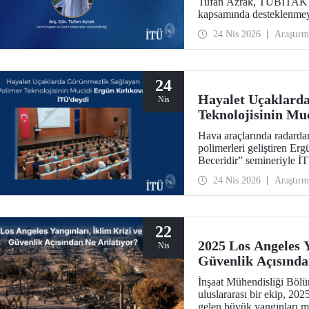
Tufan Azrak, TÜBİTAK 22
kapsamında desteklenmey
24 Nis 2026
Araştırm
24
Hayalet Uçaklard
Nis
Teknolojisinin Mu
Hava araçlarında radardan
polimerleri geliştiren Erg
Beceridir” semineriyle İTÜ
24 Nis 2026
Araştırm
22
2025 Los Angeles Y
Nis
Güvenlik Açısında
İnşaat Mühendisliği Böl
uluslararası bir ekip, 20
gelen büyük yangınları me