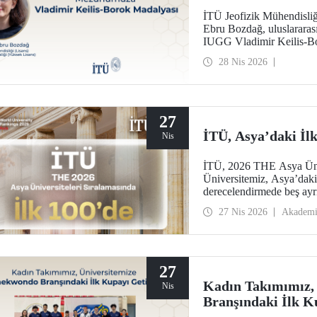
İTÜ Jeofizik Mühendisliğ
Ebru Bozdağ, uluslararası 
IUGG Vladimir Keilis-Bo
28 Nis 2026
27
İTÜ, Asya’daki İlk
Nis
İTÜ, 2026 THE Asya Ünive
Üniversitemiz, Asya’daki 
derecelendirmede beş ayrı
araştırma çevresi, öğretim
27 Nis 2026
Akadem
27
Kadın Takımımız,
Nis
Branşındaki İlk K