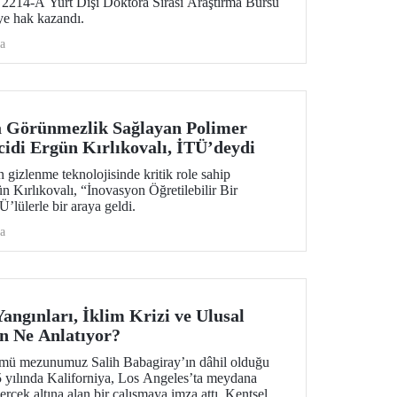
14-A Yurt Dışı Doktora Sırası Araştırma Bursu
e hak kazandı.
a
a Görünmezlik Sağlayan Polimer
cidi Ergün Kırlıkovalı, İTÜ’deydi
 gizlenme teknolojisinde kritik role sahip
ün Kırlıkovalı, “İnovasyon Öğretilebilir Bir
’lülerle bir araya geldi.
a
angınları, İklim Krizi ve Ulusal
n Ne Anlatıyor?
ümü mezunumuz Salih Babagiray’ın dâhil olduğu
25 yılında Kaliforniya, Los Angeles’ta meydana
rcek altına alan bir çalışmaya imza attı. Kentsel