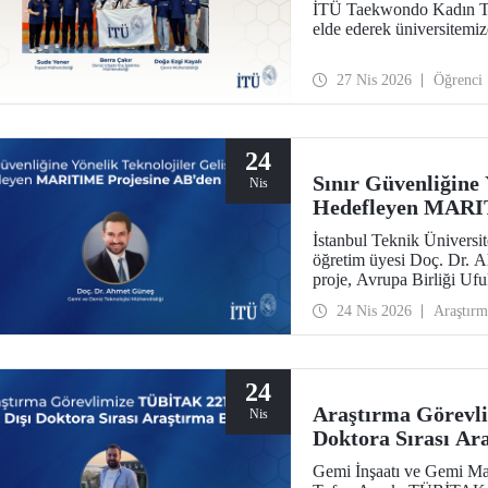
İTÜ Taekwondo Kadın Ta
elde ederek üniversitemi
27 Nis 2026
Öğrenci
24
Sınır Güvenliğine 
Nis
Hedefleyen MARIT
İstanbul Teknik Üniversit
öğretim üyesi Doç. Dr. 
proje, Avrupa Birliği U
kazandı.
24 Nis 2026
Araştırm
24
Araştırma Görevl
Nis
Doktora Sırası Ar
Gemi İnşaatı ve Gemi Ma