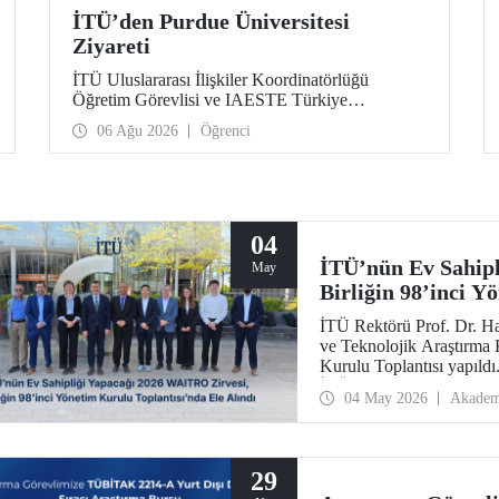
İTÜ’den Purdue Üniversitesi
Ziyareti
İTÜ Uluslararası İlişkiler Koordinatörlüğü
Öğretim Görevlisi ve IAESTE Türkiye
Sorumlusu Cahit Okan, akademik ilişkileri ve iş
06 Ağu 2026
Öğrenci
birliğini geliştirmek amacıyla 20-27 Temmuz
tarihlerinde ABD’de dünyanın önde gelen
araştırma üniversitelerinden Purdue Üniversitesi
başta olmak üzere bir dizi ziyarette bulundu.
04
İTÜ’nün Ev Sahipl
May
Birliğin 98’inci Y
Alındı
İTÜ Rektörü Prof. Dr. H
ve Teknolojik Araştırma 
Kurulu Toplantısı yapıldı
İTÜ ev sahipliğinde düz
04 May 2026
Akadem
29